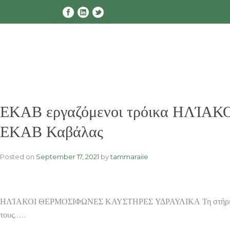
Skip
to
content
ΕΚΑΒ εργαζόμενοι τρόικα ΗΛΊΑ
ΕΚΑΒ Καβάλας
Posted on
September 17, 2021
by
tammaraiie
ΗΛΊΑΚΟΙ ΘΕΡΜΟΣΙΦΩΝΕΣ ΚΑΥΣΤΗΡΕΣ ΥΔΡΑΥΛΙΚΑ Τη στήριξη όλων 
τους……