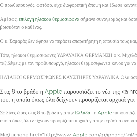
Ο πρωθυπουργός, ωστόσο, είχε διαφορετική άποψη και έδωσε κανονι
Αμέσως,
επιλογη ηλιακου θερμοσιφωνα
σήμανε συναγερμός και όσοι 
βρισκόταν ο καθένας.
Ο κ. Σαμαράς δεν άφησε να περάσει απαρατήρητη η απουσία τους και,
Τότε, ηλιακοι θερμοσιφωνες ΥΔΡΑΥΛΙΚΑ ΘΕΡΜΑΝΣΗ ο κ. Μιχελάκης 
ταξιδέψεις με τον πρωθυπουργό, ηλιακοι θερμοσιφωνεσ κενου για να 
ΗΛΊΑΚΟΙ ΘΕΡΜΟΣΙΦΩΝΕΣ ΚΑΥΣΤΗΡΕΣ ΥΔΡΑΥΛΙΚΑ Oλα όσα γνωρ
Στις 8 το βράδυ η
Apple
παρουσιάζει το νέο της <a h
του, η οποία όπως όλα δείχνουν προορίζεται αρχικά για
Σε λίγες ώρες στις 8 το βράδυ για την
Ελλάδα
– η
Apple
παρουσιάζε
οποία όπως όλα δείχνουν προορίζεται αρχικά για την τεράστια αγορά 
Μαζί με τα <a href="http://www.
Apple
.com/gr/iphone/”>iPhon