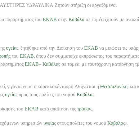
ΣΤΗΡΕΣ ΥΔΡΑΥΛΙΚΑ Ζητούν στήριξη οι εργαζόμενοι
του παραρτήματος του
ΕΚΑΒ
στην
Καβάλα
σε τομέα ζητούν με ανακοί
της
υγεία
ς, ζητήθηκε από την Διοίκηση του
ΕΚΑΒ
να μειώσει τις υπά
ροπή
ς του
ΕΚΑΒ
, όπου δεν συμμετείχε εκπρόσωπος του παραρτήματ
αραρτήματος
ΕΚΑΒ
–
Καβάλα
ς σε τομέα, με ταυτόχρονη κατάργηση τ
εί, γιγαντώνεται η καρεκλοκένταυρη Αθήνα και η
Θεσσαλονίκη
, και
ίες
υγεία
ς προς τους πολίτες του νομού
Καβάλα
ς.
ιοίκησης του
ΕΚΑΒ
κατά απαίτηση της
τρόικα
ς.
αρεχόμενων υπηρεσιών
υγεία
ς στους πολίτες του νομού
Καβάλα
ς».