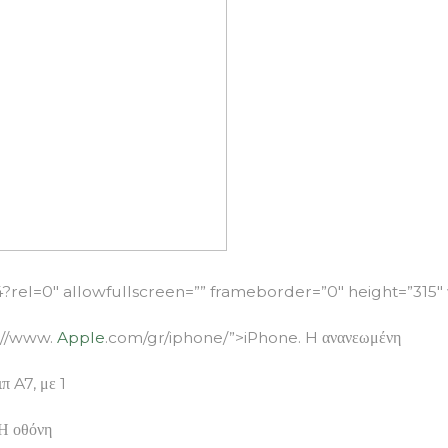
l=0″ allowfullscreen=”” frameborder=”0″ height=”315″ 
tp://www.
Apple
.com/gr/iphone/”>iPhone. H ανανεωμένη
π A7, με 1
 Η οθόνη