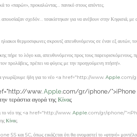
κά το «παρών», προκαλώντας… πανικό στους απόντες.
απουσίαζαν σχεδόν… τσακίστηκαν για να ανέβουν στην Κηφισιά, με α
 ηλιακοι θερμοσιφωνες σκρουτζ απευθυνόμενος σε έναν εξ αυτών, του
πήρε το λόγο και, απευθυνόμενος προς τους παρευρισκόμενους, π
τον προλάβεις, πρέπει να φύγεις με την προηγούμενη πτήση!».
ίζουμε ήδη για το νέο <a href="http://www.
Apple
.com/g
ref="http://www.
Apple
.com/gr/iphone/”>iPhone κα
 την τεράστια αγορά της
Κίνα
ς
ι το νέο της <a href="http://www.
Apple
.com/gr/iphone/”>iPhon
της
Κίνα
ς.
e 5S και 5C, όπως εικάζεται ότι θα ονομαστεί το «φτηνό» μοντέλο,