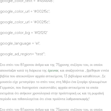
google_color_text = ‘#454648’;
google_color_url = ‘#002f5c’;
google_color_url = ‘#002f5c’;
google_color_bg = ‘#f2f2f2’
google_language = ‘el’;
google_ad_region= “test”;
Στο σπίτι του 81χρονου άνδρα και της 75χρονης συζύγου του, οι οποίοι
απουσίαζαν κατά τη διάρκεια της
έρευνα
ς και αναζητούνται , βρέθηκαν εννέα
βιβλία που απεικονίζουν αρχαία αντικείμενα, 13 βιβλιάρια καταθέσεων…Σε
μουσείο είχε μετατρέψει το σπίτι τους στη Μήλο ένα ζευγάρι ηλικιωμένων
Γερμανών, που διατηρούσε εκατοντάδες αρχαία αντικείμενα τα οποία
εκτιμάται ότι ανήκουν χρονολογικά στην προϊστορική ως και τη ρωμαϊκή
περίοδο και πιθανολογείται ότι είναι προϊόντα λαθρανασκαφής!
Στο σπίτι του 81χρονου άνδρα και της 75χρονης συζύγου του, οι οποίοι