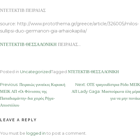
ΝΤΕΤΕΚΤΙΒ ΠΕΙΡΑΙΑΣ
source: http://www.protothema.gr/greece/article/326005/milos-
sullipsi-duo-germanon-gia-arhaiokapilia/
ΝΤΕΤΕΚΤΙΒ ΘΕΣΣΑΛΟΝΙΚΗ
ΠΕΙΡΑΙΑΣ…
Posted in
Uncategorized
Tagged
ΝΤΕΤΕΚΤΙΒ ΘΕΣΣΑΛΟΝΙΚΗ
Post
Previous:
Πειραιώς γυναίκες Κυριακή
Next:
ΟΤΕ τραγουδίστρια Ρόδο ΜΕΙΚ
ΜΕΙΚ ΑΠ «Οι Φόνισσες της
ΑΠ Lady Gaga: Μαστούρωνα όλη μέρα
navigation
Παπαδιαμάντη» δια χειρός Ρήγα-
για να μην πονάω
Αποστόλου
LEAVE A REPLY
You must be
logged in
to post a comment.