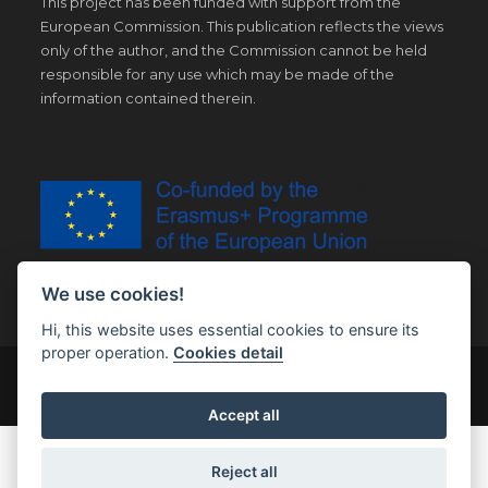
This project has been funded with support from the
European Commission. This publication reflects the views
only of the author, and the Commission cannot be held
responsible for any use which may be made of the
information contained therein.
We use cookies!
Hi, this website uses essential cookies to ensure its
proper operation.
Cookies detail
© Copyright 2019 | All Right Reserved |
Legal notice
Accept all
Reject all