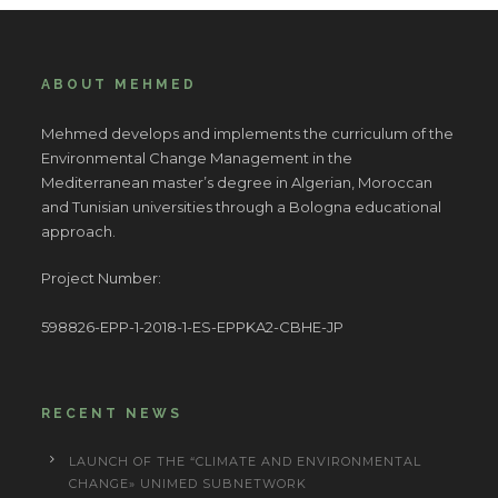
ABOUT MEHMED
Mehmed develops and implements the curriculum of the
Environmental Change Management in the
Mediterranean master’s degree in Algerian, Moroccan
and Tunisian universities through a Bologna educational
approach.
Project Number:
598826-EPP-1-2018-1-ES-EPPKA2-CBHE-JP
RECENT NEWS
LAUNCH OF THE “CLIMATE AND ENVIRONMENTAL
CHANGE» UNIMED SUBNETWORK