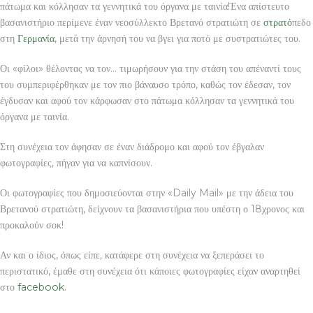
πάτωμα και κόλλησαν τα γεννητικά του όργανα με ταινία!Ένα απίστευτο
βασανιστήριο περίμενε έναν νεοσύλλεκτο Βρετανό στρατιώτη σε
στρατό
πεδο
στη
Γερμανία
, μετά την άρνησή του να βγει για ποτό με συστρατιώτες του.
Οι «φίλοι» θέλοντας να τον… τιμωρήσουν για την στάση του απέναντί τους
του συμπεριφέρθηκαν με τον πιο βάναυσο τρόπο, καθώς τον έδεσαν, τον
έγδυσαν και αφού τον κάρφωσαν στο πάτωμα κόλλησαν τα γεννητικά του
όργανα με ταινία.
Στη συνέχεια τον άφησαν σε έναν διάδρομο και αφού τον έβγαλαν
φωτογραφίες, πήγαν για να καπνίσουν.
Οι φωτογραφίες που δημοσιεύονται στην «Daily Mail» με την άδεια του
Βρετανού στρατιώτη, δείχνουν τα βασανιστήρια που υπέστη ο 18χρονος και
προκαλούν σοκ!
Αν και ο ίδιος, όπως είπε, κατάφερε στη συνέχεια να ξεπεράσει το
περιστατικό, έμαθε στη συνέχεια ότι κάποιες φωτογραφίες είχαν αναρτηθεί
στο
facebook
.