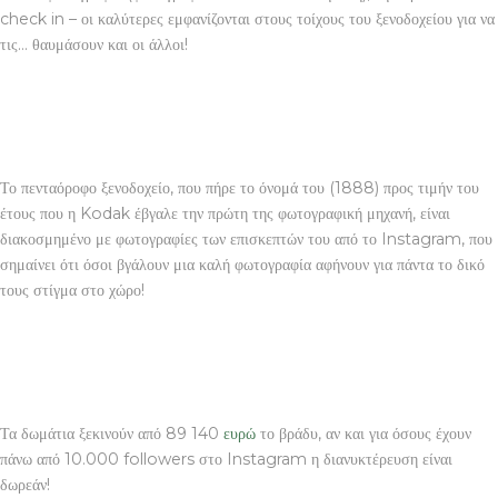
check in – οι καλύτερες εμφανίζονται στους τοίχους του ξενοδοχείου για να
τις… θαυμάσουν και οι άλλοι!
Το πενταόροφο ξενοδοχείο, που πήρε το όνομά του (1888) προς τιμήν του
έτους που η Kodak έβγαλε την πρώτη της φωτογραφική μηχανή, είναι
διακοσμημένο με φωτογραφίες των επισκεπτών του από το Instagram, που
σημαίνει ότι όσοι βγάλουν μια καλή φωτογραφία αφήνουν για πάντα το δικό
τους στίγμα στο χώρο!
Τα δωμάτια ξεκινούν από 89 140
ευρώ
το βράδυ, αν και για όσους έχουν
πάνω από 10.000 followers στο Instagram η διανυκτέρευση είναι
δωρεάν!