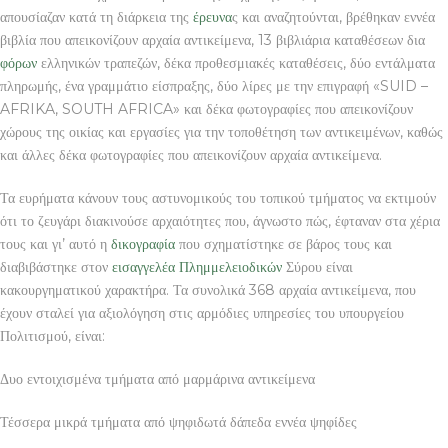
απουσίαζαν κατά τη διάρκεια της
έρευνα
ς και αναζητούνται, βρέθηκαν εννέα
βιβλία που απεικονίζουν αρχαία αντικείμενα, 13 βιβλιάρια καταθέσεων δια
φόρων
ελληνικών τραπεζών, δέκα προθεσμιακές καταθέσεις, δύο εντάλματα
πληρωμής, ένα γραμμάτιο είσπραξης, δύο λίρες με την επιγραφή «SUID –
AFRIKA, SOUTH AFRICA» και δέκα φωτογραφίες που απεικονίζουν
χώρους της οικίας και εργασίες για την τοποθέτηση των αντικειμένων, καθώς
και άλλες δέκα φωτογραφίες που απεικονίζουν αρχαία αντικείμενα.
Τα ευρήματα κάνουν τους αστυνομικούς του τοπικού τμήματος να εκτιμούν
ότι το ζευγάρι διακινούσε αρχαιότητες που, άγνωστο πώς, έφταναν στα χέρια
τους και γι’ αυτό η
δικογραφία
που σχηματίστηκε σε βάρος τους και
διαβιβάστηκε στον
εισαγγελέα
Πλημμελειοδικών
Σύρου είναι
κακουργηματικού χαρακτήρα. Τα συνολικά 368 αρχαία αντικείμενα, που
έχουν σταλεί για αξιολόγηση στις αρμόδιες υπηρεσίες του υπουργείου
Πολιτισμού, είναι:
Δυο εντοιχισμένα τμήματα από μαρμάρινα αντικείμενα
Τέσσερα μικρά τμήματα από ψηφιδωτά δάπεδα εννέα ψηφίδες