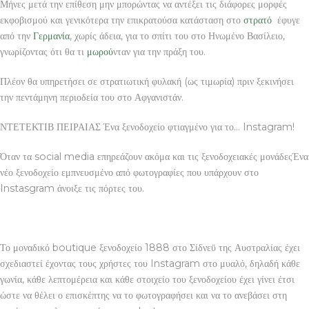
Μήνες μετά την επίθεση μην μπορώντας να αντέξει τις διάφορες μορφές
εκφοβισμού και γενικότερα την επικρατούσα κατάσταση στο
στρατό
έφυγε
από την
Γερμανία
, χωρίς άδεια, για το σπίτι του στο Ηνωμένο Βασίλειο,
γνωρίζοντας ότι θα τι
μωρού
νταν για την πράξη του.
Πλέον θα υπηρετήσει σε στρατιωτική φυλακή (ως τιμωρία) πριν ξεκινήσει
την πεντάμηνη περιοδεία του στο Αφγανιστάν.
ΝΤΕΤΕΚΤΙΒ ΠΕΙΡΑΙΑΣ Ένα ξενοδοχείο φτιαγμένο για το… Instagram!
Όταν τα social media επηρεάζουν ακόμα και τις ξενοδοχειακές μονάδεςΈνα
νέο ξενοδοχείο εμπνευσμένο από φωτογραφίες που υπάρχουν στο
Instasgram άνοιξε τις πόρτες του.
Το μοναδικό boutique ξενοδοχείο 1888 στο Σίδνεϋ της Αυστραλίας έχει
σχεδιαστεί έχοντας τους χρήστες του Instagram στο μυαλό, δηλαδή κάθε
γωνία, κάθε λεπτομέρεια και κάθε στοιχείο του ξενοδοχείου έχει γίνει έτσι
ώστε να θέλει ο επισκέπτης να το φωτογραφήσει και να το ανεβάσει στη