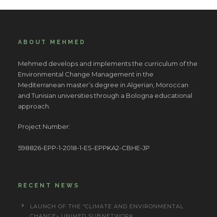
ABOUT MEHMED
Mehmed develops and implements the curriculum of the
Environmental Change Management in the
Mediterranean master’s degree in Algerian, Moroccan
and Tunisian universities through a Bologna educational
approach.
Project Number:
598826-EPP-1-2018-1-ES-EPPKA2-CBHE-JP
RECENT NEWS
LAUNCH OF THE “CLIMATE AND ENVIRONMENTAL
CHANGE» UNIMED SUBNETWORK