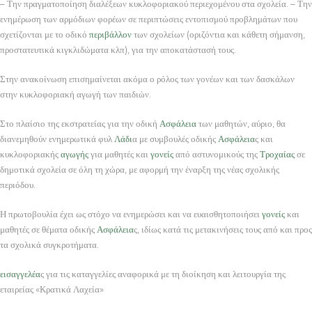
– Την πραγματοποίηση διαλέξεων κυκλοφοριακού περιεχομένου στα σχολεία. – Την
ενημέρωση των αρμόδιων φορέων σε περιπτώσεις εντοπισμού προβλημάτων που
σχετίζονται με το οδικό
περιβάλλον
των σχολείων (οριζόντια και κάθετη σήμανση,
προστατευτικά κιγκλιδώματα κλπ), για την αποκατάστασή τους.
Στην ανακοίνωση επισημαίνεται ακόμα ο ρόλος των γονέων και των δασκάλων
στην κυκλοφοριακή αγωγή των παιδιών.
Στο πλαίσιο της εκστρατείας για την οδική
Ασφάλεια
των μαθητών, αύριο, θα
διανεμηθούν ενημερωτικά φυλ
Λάδι
α με συμβουλές οδικής
Ασφάλεια
ς και
κυκλοφοριακής
αγωγής
για μαθητές και
γονείς
από αστυνομικούς της
Τροχαίας
σε
δημοτικά σχολεία σε όλη τη χώρα, με αφορμή την έναρξη της νέας σχολικής
περιόδου.
Η πρωτοβουλία έχει ως στόχο να ενημερώσει και να ευαισθητοποιήσει
γονείς
και
μαθητές σε θέματα οδικής
Ασφάλεια
ς, ιδίως κατά τις μετακινήσεις τους από και προς
τα σχολικά συγκροτήματα.
εισαγγελέα
ς για τις καταγγελίες αναφορικά με τη διοίκηση και λειτουργία της
εταιρείας «Κρατικά Λαχεία»