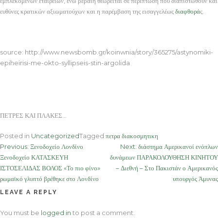
εμπλεκόμενων εταιρειών, ενώ βέβαιη θεωρείται σε περίπτωση που διαπιστωθούν και
ευθύνες κρατικών αξιωματούχων και η παρέμβαση της εισαγγελέως
διαφθορά
ς.
ΠΕΤΡΕΣ ΚΑΙ ΠΛΑΚΕΣ
source: http://www.newsbomb.gr/koinwnia/story/365275/astynomiki-
epiheirisi-me-okto-syllipseis-stin-argolida
ΠΕΤΡΕΣ ΚΑΙ ΠΛΑΚΕΣ…
Posted in
Uncategorized
Tagged
πετρα διακοσμητικη
Post
Previous:
Ξενοδοχείο Λονδίνο
Next:
διάστημα Αμερικανοί ενόπλων
Ξενοδοχείο ΚΑΤΑΣΚΕΥΗ
δυνάμεων ΠΑΡΑΚΟΛΟΥΘΗΣΗ ΚΙΝΗΤΟΥ
navigation
ΙΣΤΟΣΕΛΙΔΑΣ ΒΟΛΟΣ «Το πιο φίνο»
– Διεθνή – Στο Πακιστάν ο Αμερικανός
ρωμαϊκό γλυπτό βρέθηκε στο Λονδίνο
υπουργός Άμυνας
LEAVE A REPLY
You must be
logged in
to post a comment.