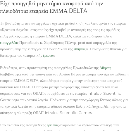
Είχε προηγηθεί μηνυτήρια αναφορά από την
πλειοδότρια εταιρεία ΕΜΜΑ DELTA
Τη βασιμότητα των καταγγελιών σχετικά με διοίκηση και λειτουργία της εταιρίας
«Κρατικά Λαχεία», στις οποίες είχε προβεί με αναφορές της προς τις αρμόδιες
εισαγγελικές αρχές η εταιρεία ΕΜΜΑ DELTA, καλείται να διερευνήσει ο
εισαγγελέα
ς Πρωτοδικών κ. Χαράλαμπος Τζώνης, μετά από παραγγελία της
προϊσταμένης της εισαγγελίας Πρωτοδικών της
Αθήνας
κ. Παναγιώτας Φάκου για
διενέργεια προκαταρκτικής
έρευνα
ς.
Ειδικότερα, στην προϊσταμένη της εισαγγελίας Πρωτοδικών της
Αθήνας
διαβιβάστηκε από την εισαγγελία του Αρείου Πάγου αναφορά που είχε καταθέσει η
εταιρεία ΕΜΜΑ DELTA, πλειοδότρια εταιρία για την απόκτηση του μετοχικού
πακέτου του ΟΠΑΠ. Η εταιρεία με την αναφορά της, υποστήριζε ότι δεν είναι
συμφέρουσες για τον ΟΠΑΠ οι συμβάσεις με τις εταιρίες Intralot- Scientific
Games για τα κρατικά λαχεία. Πρόκειται για την παραχώρηση 12ετούς άδειας για
τα κρατικά λαχεία στην εταιρεία ειδικού σκοπού Ελληνικά Λαχεία ΑΕ, την οποία
σύστησε η σύμπραξη ΟΠΑΠ-Intralot-Scientific Games.
Στο πλαίσιο της εισαγγελικής
έρευνα
ς αναμένεται να εξεταστούν στελέχη των