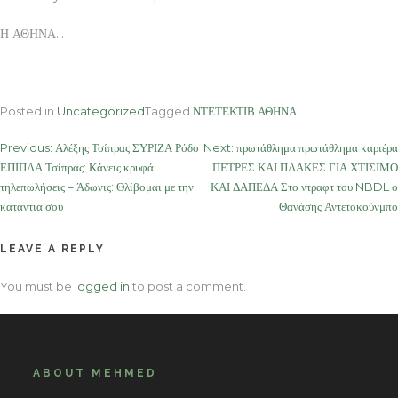
Η ΑΘΗΝΑ…
Posted in
Uncategorized
Tagged
ΝΤΕΤΕΚΤΙΒ ΑΘΗΝΑ
Post
Previous:
Αλέξης Τσίπρας ΣΥΡΙΖΑ Ρόδο
Next:
πρωτάθλημα πρωτάθλημα καριέρα
ΕΠΙΠΛΑ Τσίπρας: Κάνεις κρυφά
ΠΕΤΡΕΣ ΚΑΙ ΠΛΑΚΕΣ ΓΙΑ ΧΤΙΣΙΜΟ
navigation
τηλεπωλήσεις – Άδωνις: Θλίβομαι με την
ΚΑΙ ΔΑΠΕΔΑ Στο ντραφτ του NBDL ο
κατάντια σου
Θανάσης Αντετοκούνμπο
LEAVE A REPLY
You must be
logged in
to post a comment.
ABOUT MEHMED