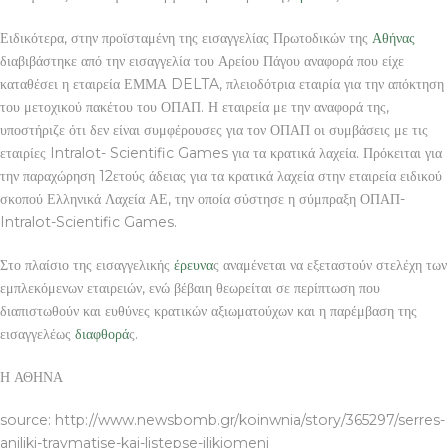
Ειδικότερα, στην προϊσταμένη της εισαγγελίας Πρωτοδικών της
Αθήνας
διαβιβάστηκε από την εισαγγελία του Αρείου Πάγου αναφορά που είχε
καταθέσει η εταιρεία ΕΜΜΑ DELTA, πλειοδότρια εταιρία για την απόκτηση
του μετοχικού πακέτου του ΟΠΑΠ. Η εταιρεία με την αναφορά της,
υποστήριζε ότι δεν είναι συμφέρουσες για τον ΟΠΑΠ οι συμβάσεις με τις
εταιρίες Intralot- Scientific Games για τα κρατικά λαχεία. Πρόκειται για
την παραχώρηση 12ετούς άδειας για τα κρατικά λαχεία στην εταιρεία ειδικού
σκοπού Ελληνικά Λαχεία ΑΕ, την οποία σύστησε η σύμπραξη ΟΠΑΠ-
Intralot-Scientific Games.
Στο πλαίσιο της εισαγγελικής
έρευνα
ς αναμένεται να εξεταστούν στελέχη των
εμπλεκόμενων εταιρειών, ενώ βέβαιη θεωρείται σε περίπτωση που
διαπιστωθούν και ευθύνες κρατικών αξιωματούχων και η παρέμβαση της
εισαγγελέως
διαφθορά
ς.
Η ΑΘΗΝΑ
source: http://www.newsbomb.gr/koinwnia/story/365297/serres-
aniliki-traymatise-kai-listepse-ilikiomeni