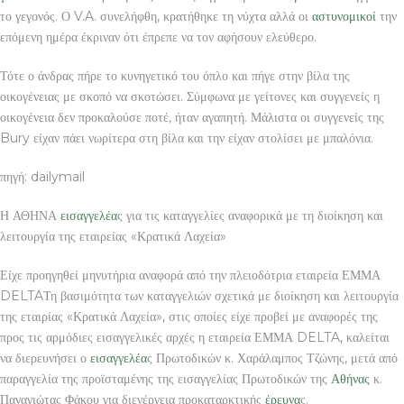
το γεγονός. Ο V.A. συνελήφθη, κρατήθηκε τη νύχτα αλλά οι
αστυνομικοί
την
επόμενη ημέρα έκριναν ότι έπρεπε να τον αφήσουν ελεύθερο.
Τότε ο άνδρας πήρε το κυνηγετικό του όπλο και πήγε στην βίλα της
οικογένειας με σκοπό να σκοτώσει. Σύμφωνα με γείτονες και συγγενείς η
οικογένεια δεν προκαλούσε ποτέ, ήταν αγαπητή. Μάλιστα οι συγγενείς της
Bury είχαν πάει νωρίτερα στη βίλα και την είχαν στολίσει με μπαλόνια.
πηγή: dailymail
Η ΑΘΗΝΑ
εισαγγελέα
ς για τις καταγγελίες αναφορικά με τη διοίκηση και
λειτουργία της εταιρείας «Κρατικά Λαχεία»
Είχε προηγηθεί μηνυτήρια αναφορά από την πλειοδότρια εταιρεία ΕΜΜΑ
DELTAΤη βασιμότητα των καταγγελιών σχετικά με διοίκηση και λειτουργία
της εταιρίας «Κρατικά Λαχεία», στις οποίες είχε προβεί με αναφορές της
προς τις αρμόδιες εισαγγελικές αρχές η εταιρεία ΕΜΜΑ DELTA, καλείται
να διερευνήσει ο
εισαγγελέα
ς Πρωτοδικών κ. Χαράλαμπος Τζώνης, μετά από
παραγγελία της προϊσταμένης της εισαγγελίας Πρωτοδικών της
Αθήνας
κ.
Παναγιώτας Φάκου για διενέργεια προκαταρκτικής
έρευνα
ς.