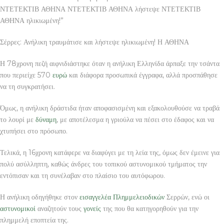
ΝΤΕΤΕΚΤΙΒ ΑΘΗΝΑ ΝΤΕΤΕΚΤΙΒ ΑΘΗΝΑ λήστεψε ΝΤΕΤΕΚΤΙΒ
ΑΘΗΝΑ ηλικιωμένη!”
Σέρρες: Ανήλικη τραυμάτισε και λήστεψε ηλικιωμένη! Η ΑΘΗΝΑ
Η 78χρονη πεζή αιφνιδιάστηκε όταν η ανήλικη Ελληνίδα άρπαξε την τσάντα
που περιείχε 570
ευρώ
και διάφορα προσωπικά έγγραφα, αλλά προσπάθησε
να τη συγκρατήσει.
Όμως, η ανήλικη δράστιδα ήταν αποφασισμένη και εξακολουθούσε να τραβά
το λουρί με
δύναμη
, με αποτέλεσμα η γριούλα να πέσει στο έδαφος και να
χτυπήσει στο πρόσωπο.
Τελικά, η 16χρονη κατάφερε να διαφύγει με τη λεία της, όμως δεν έμεινε για
πολύ ασύλληπτη, καθώς άνδρες του τοπικού αστυνομικού τμήματος την
εντόπισαν και τη συνέλαβαν στο πλαίσιο του αυτόφωρου.
Η ανήλικη οδηγήθηκε στον
εισαγγελέα
Πλημμελειοδικών
Σερρών, ενώ οι
αστυνομικοί
αναζητούν τους
γονείς
της που θα κατηγορηθούν για την
πλημμελή εποπτεία της.