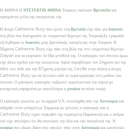
Η ΑΘΗΝΑ Η
ΝΤΕΤΕΚΤΙΒ ΑΘΗΝΑ
Τούρκος σκότωσε
Βρετανίδα
και
τραυμάτισε μέλη της οικογένειάς της
Η άτυχη Catherine Bury που έμενε στη
Βρετανία
είχε πάει για
διακοπές
στη βίλα που διατηρούσε σε τουριστικό θέρετρο της ΤουρκίαςΣε τραγωδία
εξελίχθηκαν οι
διακοπές
μιας βρετανικής οικογένειας στην Τουρκία. Η
56χρονη Catherine Bury είχε πάει στη βίλα της στο τουριστικό θέρετρο
Dalyan για να γιορτάσει τα 56α γενέθλιά της. Ο κηπουρός του σπιτιού όμως
είχε άλλα σχέδια για την οικογένεια. Αφού πυροβόλησε τον 24χρονο γιο της
Alex στο πόδι και την 87χρονη μητέρα της Cecille στην πλάτη η άτυχη
Catherine Bury για να γλιτώσει από τα πυρά κρύφτηκε στο μπάνιο του
σπιτιού. Ο μανιακός κηπουρός «γάζωσε» κυριολεκτικά την πόρτα με
κυνηγετική καραμπίνα με αποτέλεσμα η
γυναίκα
να πέσει νεκρή.
Ο κηπουρός γνωστός με τα αρχικά V.A. συνελήφθη από την
Αστυνομία
και
οδήγηθε στον εισαγγέλεα. Σύμφωνα με γείτονες ο κηπουρός και η
Catherine Bury είχαν τσακωθεί την περασμένη Παρασκευή και ο άνδρας
την είχε απειλήσει ότι θα σκοτώσει την ίδια και την οικογένειά της. Η
γυναίκα
που έδωσε βάση στις απειλές πήγε στην
Αστυνομία
και κατήγγειλε