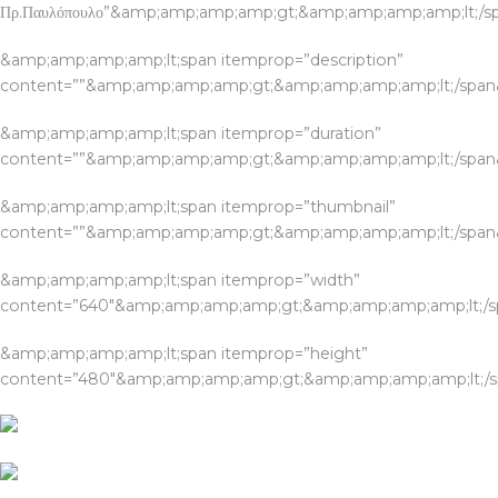
Πρ.Παυλόπουλο”&amp;amp;amp;amp;gt;&amp;amp;amp;amp;lt;/
&amp;amp;amp;amp;lt;span itemprop=”description”
content=””&amp;amp;amp;amp;gt;&amp;amp;amp;amp;lt;/spa
&amp;amp;amp;amp;lt;span itemprop=”duration”
content=””&amp;amp;amp;amp;gt;&amp;amp;amp;amp;lt;/spa
&amp;amp;amp;amp;lt;span itemprop=”thumbnail”
content=””&amp;amp;amp;amp;gt;&amp;amp;amp;amp;lt;/spa
&amp;amp;amp;amp;lt;span itemprop=”width”
content=”640″&amp;amp;amp;amp;gt;&amp;amp;amp;amp;lt;/
&amp;amp;amp;amp;lt;span itemprop=”height”
content=”480″&amp;amp;amp;amp;gt;&amp;amp;amp;amp;lt;/