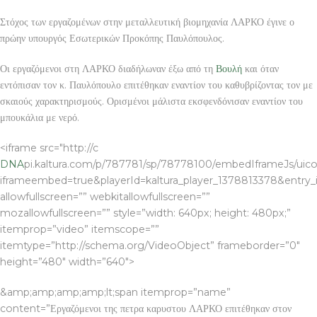
Στόχος των εργαζομένων στην μεταλλευτική βιομηχανία ΛΑΡΚΟ έγινε ο
πρώην υπουργός Εσωτερικών Προκόπης Παυλόπουλος.
Οι εργαζόμενοι στη ΛΑΡΚΟ διαδήλωναν έξω από τη
Βουλή
και όταν
εντόπισαν τον κ. Παυλόπουλο επιτέθηκαν εναντίον του καθυβρίζοντας τον με
σκαιούς χαρακτηρισμούς. Ορισμένοι μάλιστα εκσφενδόνισαν εναντίον του
μπουκάλια με νερό.
<iframe src="http://c
DNA
pi.kaltura.com/p/787781/sp/78778100/embedIframeJs/uico
iframeembed=true&playerId=kaltura_player_1378813378&entry_id
allowfullscreen=”” webkitallowfullscreen=””
mozallowfullscreen=”” style=”width: 640px; height: 480px;”
itemprop=”video” itemscope=””
itemtype=”http://schema.org/VideoObject” frameborder=”0″
height=”480″ width=”640″>
&amp;amp;amp;amp;lt;span itemprop=”name”
content=”Εργαζόμενοι της πετρα καρυστου ΛΑΡΚΟ επιτέθηκαν στον