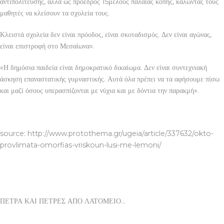
αντιπολίτευσης, αλλά ως πρόεδρος 15μελούς παλαιάς κοπής, καλώντας τους
μαθητές να κλείσουν τα σχολεία τους.
Κλειστά σχολεία δεν είναι πρόοδος, είναι σκοταδισμός. Δεν είναι αγώνας,
είναι επιστροφή στο Μεσαίωνα».
«Η δημόσια παιδεία είναι δημοκρατικό δικαίωμα. Δεν είναι συντεχνιακή
άσκηση επαναστατικής γυμναστικής. Αυτά όλα πρέπει να τα αφήσουμε πίσω
και μαζί όσους υπερασπίζονται με νύχια και με δόντια την παρακμή».
ΠΕΤΡΑ ΚΑΙ ΠΕΤΡΕΣ ΑΠΟ ΛΑΤΟΜΕΙΟ
source: http://www.protothema.gr/ugeia/article/337632/okto-
provlimata-omorfias-vriskoun-lusi-me-lemoni/
ΠΕΤΡΑ ΚΑΙ ΠΕΤΡΕΣ ΑΠΟ ΛΑΤΟΜΕΙΟ…