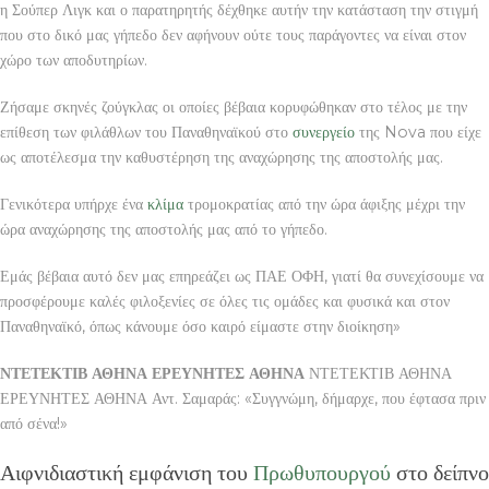
η Σούπερ Λιγκ και ο παρατηρητής δέχθηκε αυτήν την κατάσταση την στιγμή
που στο δικό μας γήπεδο δεν αφήνουν ούτε τους παράγοντες να είναι στον
χώρο των αποδυτηρίων.
Ζήσαμε σκηνές ζούγκλας οι οποίες βέβαια κορυφώθηκαν στο τέλος με την
επίθεση των φιλάθλων του Παναθηναϊκού στο
συνεργείο
της Nova που είχε
ως αποτέλεσμα την καθυστέρηση της αναχώρησης της αποστολής μας.
Γενικότερα υπήρχε ένα
κλίμα
τρομοκρατίας από την ώρα άφιξης μέχρι την
ώρα αναχώρησης της αποστολής μας από το γήπεδο.
Εμάς βέβαια αυτό δεν μας επηρεάζει ως ΠΑΕ ΟΦΗ, γιατί θα συνεχίσουμε να
προσφέρουμε καλές φιλοξενίες σε όλες τις ομάδες και φυσικά και στον
Παναθηναϊκό, όπως κάνουμε όσο καιρό είμαστε στην διοίκηση»
ΝΤΕΤΕΚΤΙΒ ΑΘΗΝΑ ΕΡΕΥΝΗΤΕΣ ΑΘΗΝΑ
ΝΤΕΤΕΚΤΙΒ ΑΘΗΝΑ
ΕΡΕΥΝΗΤΕΣ ΑΘΗΝΑ Αντ. Σαμαράς: «Συγγνώμη, δήμαρχε, που έφτασα πριν
από σένα!»
Αιφνιδιαστική εμφάνιση του
Πρωθυπουργού
στο δείπνο