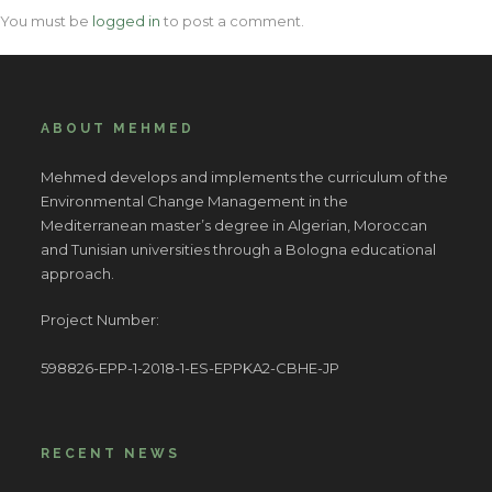
You must be
logged in
to post a comment.
ABOUT MEHMED
Mehmed develops and implements the curriculum of the
Environmental Change Management in the
Mediterranean master’s degree in Algerian, Moroccan
and Tunisian universities through a Bologna educational
approach.
Project Number:
598826-EPP-1-2018-1-ES-EPPKA2-CBHE-JP
RECENT NEWS