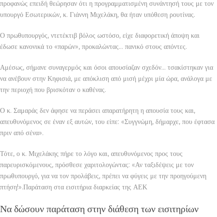
προφανώς επειδή θεώρησαν ότι η προγραμματισμένη συνάντησή τους με τον
υπουργό Εσωτερικών, κ. Γιάννη Μιχελάκη, θα ήταν υπόθεση ρουτίνας.
Ο πρωθυπουργός, ντετέκτιβ βόλος ωστόσο, είχε διαφορετική άποψη και
έδωσε κανονικά το «παρών», προκαλώντας… πανικό στους απόντες.
Αμέσως, σήμανε συναγερμός και όσοι απουσίαζαν σχεδόν… τσακίστηκαν για
να ανέβουν στην Κηφισιά, με απόκλιση από μισή μέχρι μία ώρα, ανάλογα με
την περιοχή που βρισκόταν ο καθένας.
Ο κ. Σαμαράς δεν άφησε να περάσει απαρατήρητη η απουσία τους και,
απευθυνόμενος σε έναν εξ αυτών, του είπε: «Συγγνώμη, δήμαρχε, που έφτασα
πριν από σένα».
Τότε, ο κ. Μιχελάκης πήρε το λόγο και, απευθυνόμενος προς τους
παρευρισκόμενους, πρόσθεσε χαριτολογώντας: «Αν ταξιδέψεις με τον
πρωθυπουργό, για να τον προλάβεις, πρέπει να φύγεις με την προηγούμενη
πτήση!».Παράταση στα εισιτήρια διαρκείας της ΑΕΚ
Να δώσουν παράταση στην διάθεση των εισιτηρίων