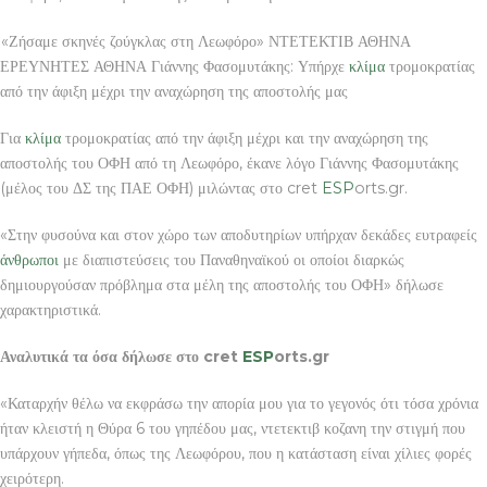
«Ζήσαμε σκηνές ζούγκλας στη Λεωφόρο» ΝΤΕΤΕΚΤΙΒ ΑΘΗΝΑ
ΕΡΕΥΝΗΤΕΣ ΑΘΗΝΑ Γιάννης Φασομυτάκης: Υπήρχε
κλίμα
τρομοκρατίας
από την άφιξη μέχρι την αναχώρηση της αποστολής μας
Για
κλίμα
τρομοκρατίας από την άφιξη μέχρι και την αναχώρηση της
αποστολής του ΟΦΗ από τη Λεωφόρο, έκανε λόγο Γιάννης Φασομυτάκης
(μέλος του ΔΣ της ΠΑΕ ΟΦΗ) μιλώντας στο cret
ESP
orts.gr.
«Στην φυσούνα και στον χώρο των αποδυτηρίων υπήρχαν δεκάδες ευτραφείς
άνθρωποι
με διαπιστεύσεις του Παναθηναϊκού οι οποίοι διαρκώς
δημιουργούσαν πρόβλημα στα μέλη της αποστολής του ΟΦΗ» δήλωσε
χαρακτηριστικά.
Αναλυτικά τα όσα δήλωσε στο cret
ESP
orts.gr
«Καταρχήν θέλω να εκφράσω την απορία μου για το γεγονός ότι τόσα χρόνια
ήταν κλειστή η Θύρα 6 του γηπέδου μας, ντετεκτιβ κοζανη την στιγμή που
υπάρχουν γήπεδα, όπως της Λεωφόρου, που η κατάσταση είναι χίλιες φορές
χειρότερη.