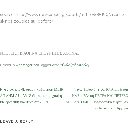
ΝΤΕΤΕΚΤΙΒ ΑΘΗΝΑ ΕΡΕΥΝΗΤΕΣ ΑΘΗΝΑ
source: http://www.newsbeast.gr/sports/arthro/586190/zisame-
skines-zouglas-sti-leoforo/
ΝΤΕΤΕΚΤΙΒ ΑΘΗΝΑ ΕΡΕΥΝΗΤΕΣ ΑΘΗΝΑ…
Posted in
Uncategorized
Tagged
ντετεκτιβ αλεξανδρουπολη
Post
Previous:
URL όραση κυβέρνηση ΜΕΙΚ
Next:
Πρωινό mou Κλέλια Ρένεση
ΑΠ ΔΗΜ.ΑΡ.: Αδιέξοδη και αυταρχική η
Κλέλια Ρένεση ΠΕΤΡΑ ΚΑΙ ΠΕΤΡΕΣ
navigation
κυβερνητική πολιτική στην ΕΡΤ
ΑΠΟ ΛΑΤΟΜΕΙΟ Εορταστικό «Πρωινό»
με Αντύπα και Αργυρό
LEAVE A REPLY