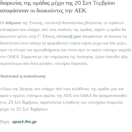
διαρκείας της ομάδας μέχρι της 20 Σεπ
Τεμ
βρίου
αποφάσισαν οι διοικούντες την ΑΕΚ.
Οι
άνθρωποι
της Ένωσης, ντετέκτιβ θεσσαλονίκη βλέποντας το τεράστιο
ενδιαφέρον που υπάρχει από τους οπαδούς της ομάδας, παρότι η ομάδα θα
αγωνιστεί φέτος στην Γ΄ Εθνική,
ντετεκτιβ χιοσ
αποφάσισαν να δώσουν τη
δυνατότητα στον κόσμο να προμηθευτεί ετήσια κάρτα μέχρι και δύο μέρες
πριν τη σέντρα του πρωταθλήματος και εννέα πριν το πρώτο επίσημο παιχνίδι
στο ΟΑΚΑ. Σύμφωνα με την ενημέρωση της διοίκησης, έχουν διατεθεί ήδη
περισσότερα από δέκα χιλιάδες εισιτήρια διαρκείας.
Αναλυτικά η ανακοίνωση:
«Λόγω της ζήτησης που υπάρχει από τους φιλάθλους της ομάδας μας και
αφού ο πρώτος επίσημος αγώνας της ΑΕΚ στο ΟΑΚΑ θα πραγματοποιηθεί
στις 29 Σεπ
Τεμ
βρίου, παρατείνεται η διάθεση των εισιτηρίων διαρκείας
μέχρι τις 20 Σεπ
Τεμ
βρίου».
Πηγή:
sport-fm.gr