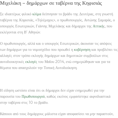
Μιχελάκη – δημάρχων σε ταβέρνα της Κηφισιάς
Σε ιδιαιτέρως φιλικό
κλίμα
δείπνησαν το βράδυ της Δευτέρας, στη γνωστή
ταβέρνα της Κηφισιάς, «Τηλέμαχος», ο πρωθυπουργός, Αντώνης Σαμαράς, ο
υπουργός Εσωτερικών, Γιάννης Μιχελάκης και δήμαρχοι της
Αττική
ς, που
εκλέγονται στη Β’ Αθηνών.
Ο πρωθυπουργός, αλλά και ο υπουργός Εσωτερικών, άκουσαν τις απόψεις
των δημάρχων για το νομοσχέδιο που προωθεί η
κυβέρνηση
και προβλέπει τις
αλλαγές στον τρόπο εκλογής δημάρχων και δημοτικών συμβούλων στις
αυτοδιοικητικές
εκλογές
του Μαΐου 2014, ενώ ενημερώθηκαν και για τα
θέματα που απασχολούν την Τοπική Αυτοδιοίκηση.
Η είδηση ωστόσο είναι ότι οι δήμαρχοι δεν είχαν ενημερωθεί για την
παρουσία του
Πρωθυπουργού
, καθώς εκείνος εμφανίστηκε αιφνιδιαστικά
στην ταβέρνα στις 10 το βράδυ.
Κάποιοι από τους δημάρχους μάλιστα είχαν αποφασίσει να μην παραστούν,