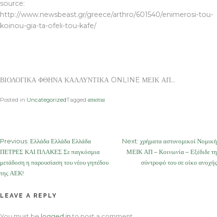
source:
http://www.newsbeast.gr/greece/arthro/601540/enimerosi-tou-
koinou-gia-ta-ofeli-tou-kafe/
ΒΙΟΛΟΓΙΚΑ ΦΘΗΝΑ ΚΑΛΛΥΝΤΙΚΑ ONLINE ΜΕΙΚ ΑΠ…
Posted in
Uncategorized
Tagged
απιστια
Post
Previous:
Ελλάδα Ελλάδα Ελλάδα
Next:
χρήματα αστυνομικοί Νομική
ΠΕΤΡΕΣ ΚΑΙ ΠΛΑΚΕΣ Σε παγκόσμια
ΜΕΙΚ ΑΠ – Κοινωνία – Εξέδιδε τη
navigation
μετάδοση η παρουσίαση του νέου γηπέδου
σύντροφό του σε οίκο ανοχής
της ΑΕΚ!
LEAVE A REPLY
You must be
logged in
to post a comment.