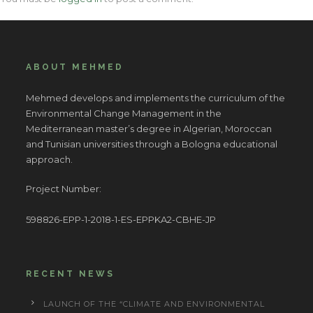
ABOUT MEHMED
Mehmed develops and implements the curriculum of the
Environmental Change Management in the
Mediterranean master’s degree in Algerian, Moroccan
and Tunisian universities through a Bologna educational
approach.
Project Number:
598826-EPP-1-2018-1-ES-EPPKA2-CBHE-JP
RECENT NEWS
LAUNCH OF THE “CLIMATE AND ENVIRONMENTAL