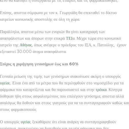
κενό θα καλύψει η συνεργασία με τις εταιρίες και τις φαρμακαποθήκες.
Επίσης, απιστια σύμφωνα με τον κ. Γεωργιάδη θα επεκταθεί το δίκτυο
ιατρείων κοινωνικής αποστολής σε όλη τη χώρα.
Παράλληλα, απιστια μέσω των ενοριών θα γίνει καταγραφή των
ανασφάλιστων και άπορων στην επικρά
ΤΕΙ
α. Μέχρι τώρα στο κοινωνικό
ιατρείο της
Αθήνας
, όπως ανέφερε ο πρόεδρος του ΙΣΑ, κ. Πατούλης, έχουν
εξεταστεί 30.000 άτομα ανασφάλιστα.
Στόχος η χορήγηση γενοσήμων έως και 60%
Γενναία μείωση της τιμής των γενόσημων ανακοίνωσε ακόμη ο υπουργός
υγεία
ς. Είναι ένα από τα μέτρα που θα περιληφθούν στο νομοσχέδιο για τα
φάρμακα που καταρτίζεται και θα παρουσιαστεί και στην
τρόικα
. Κίνητρα
δόθηκαν ήδη στους ασφαλισμένους που επιλέγουν γενόσημα, απιστια αλλά
αναλόγως θα δοθούν και στους γιατρούς για να τα συνταγογραφούν καθώς και
στους φαρμακοποιούς
Ο υπουργός
υγεία
ς ξεκαθάρισε ότι είναι ανάγκη να συνταγογραφηθούν
γενόσημα, προκειμένου να διατεθούν και τα νέα φάρμακα που δεν