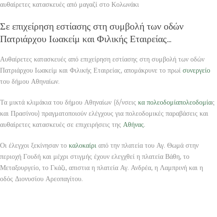
αυθαίρετες κατασκευές από μαγαζί στο Κολωνάκι
Σε επιχείρηση εστίασης στη συμβολή των οδών
Πατριάρχου Ιωακείμ και Φιλικής Εταιρείας…
Αυθαίρετες κατασκευές από επιχείρηση εστίασης στη συμβολή των οδών
Πατριάρχου Ιωακείμ και Φιλικής Εταιρείας, απομάκρυνε το πρωί
συνεργείο
του δήμου Αθηναίων.
Τα μικτά κλιμάκια του δήμου Αθηναίων (δ/νσεις
κα
πολεοδομία
πολεοδομία
ς
και Πρασίνου) πραγματοποιούν ελέγχους για πολεοδομικές παραβάσεις και
αυθαίρετες κατασκευές σε επιχειρήσεις της
Αθήνας
.
Οι έλεγχοι ξεκίνησαν το
καλοκαίρι
από την πλατεία του Αγ. Θωμά στην
περιοχή Γουδή και μέχρι στιγμής έχουν ελεγχθεί η πλατεία Βάθη, το
Μεταξουργείο, το Γκάζι, απιστια η πλατεία Αγ. Ανδρέα, η Λαμπρινή και η
οδός Διονυσίου Αρεοπαγίτου.
ΒΙΟΛΟΓΙΚΑ ΦΘΗΝΑ ΚΑΛΛΥΝΤΙΚΑ ONLINE ΜΕΙΚ ΑΠ