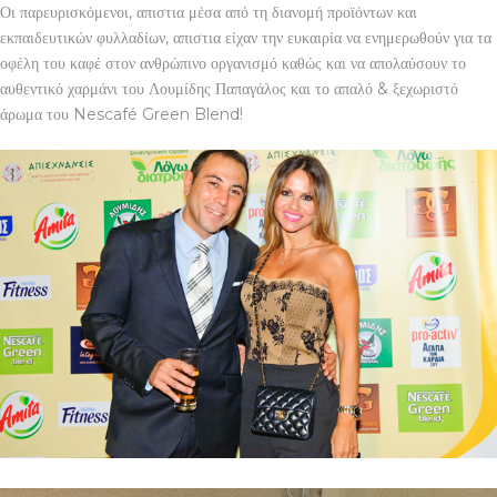
Οι παρευρισκόμενοι, απιστια μέσα από τη διανομή προϊόντων και
εκπαιδευτικών φυλλαδίων, απιστια είχαν την ευκαιρία να ενημερωθούν για τα
οφέλη του καφέ στον ανθρώπινο οργανισμό καθώς και να απολαύσουν το
αυθεντικό χαρμάνι του Λουμίδης Παπαγάλος και το απαλό & ξεχωριστό
άρωμα του Nescafé Green Blend!