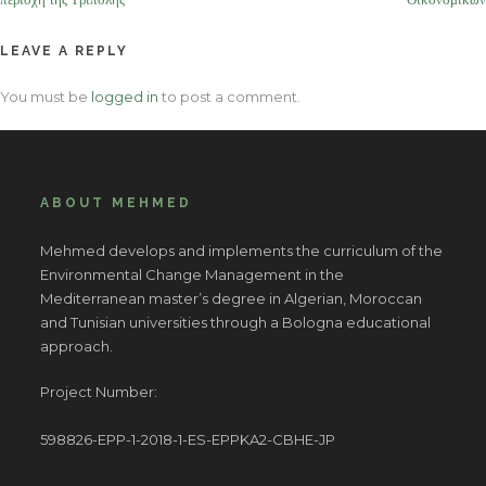
LEAVE A REPLY
You must be
logged in
to post a comment.
ABOUT MEHMED
Mehmed develops and implements the curriculum of the
Environmental Change Management in the
Mediterranean master’s degree in Algerian, Moroccan
and Tunisian universities through a Bologna educational
approach.
Project Number:
598826-EPP-1-2018-1-ES-EPPKA2-CBHE-JP