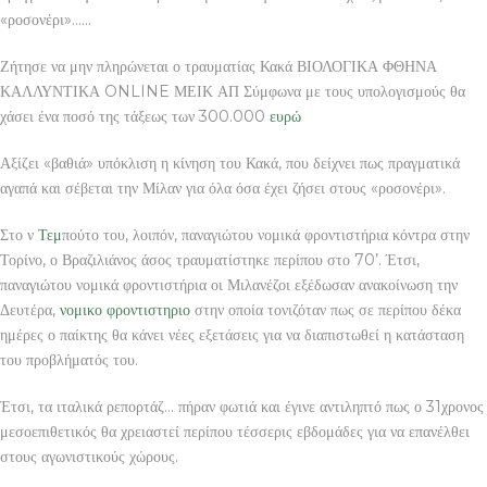
«ροσονέρι»……
Ζήτησε να μην πληρώνεται ο τραυματίας Κακά ΒΙΟΛΟΓΙΚΑ ΦΘΗΝΑ
ΚΑΛΛΥΝΤΙΚΑ ONLINE ΜΕΙΚ ΑΠ Σύμφωνα με τους υπολογισμούς θα
χάσει ένα ποσό της τάξεως των 300.000
ευρώ
Αξίζει «βαθιά» υπόκλιση η κίνηση του Κακά, που δείχνει πως πραγματικά
αγαπά και σέβεται την Μίλαν για όλα όσα έχει ζήσει στους «ροσονέρι».
Στο ν
Τεμ
πούτο του, λοιπόν, παναγιώτου νομικά φροντιστήρια κόντρα στην
Τορίνο, ο Βραζιλιάνος άσος τραυματίστηκε περίπου στο 70’. Έτσι,
παναγιώτου νομικά φροντιστήρια οι Μιλανέζοι εξέδωσαν ανακοίνωση την
Δευτέρα,
νομικο φροντιστηριο
στην οποία τονιζόταν πως σε περίπου δέκα
ημέρες ο παίκτης θα κάνει νέες εξετάσεις για να διαπιστωθεί η κατάσταση
του προβλήματός του.
Έτσι, τα ιταλικά ρεπορτάζ… πήραν φωτιά και έγινε αντιληπτό πως ο 31χρονος
μεσοεπιθετικός θα χρειαστεί περίπου τέσσερις εβδομάδες για να επανέλθει
στους αγωνιστικούς χώρους.