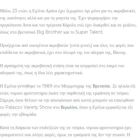
Μόλις 23 ετών, η Εμίλια Αράτα έχει ξεχωρίσει όχι μόνο για τις ακροβατικές
της ικανότητες αλλά και για τη γοητεία της. Έχει ψυχαγωγήσει την
πριγκίπισσα Αννα και τον πρίγκιπα Κάρολο ενώ έχει διακριθεί και σε ρεάλιτι,
όπως στο βρετανικό Big Brother και το Super Talent.
Προέρχεται από οικογένεια ακροβατών (επτά γενιές) και όλες τις φορές που
επιδίδεται σε ακροβατικά, έχει στο πλευρό της τον αδερφό της, Βίκτορ.
Η αγαπημένη της ακροβατική στάση είναι να ισορροπεί στο λαιμό του
αδερφού της, όπως η ίδια λέει χαρακτηριστικά.
Η Εμίλια γεννήθηκε το 1989 στο Μπιρμινγχαμ της
Βρετανία
ς .Σε ηλικία έξι
ετών, νομικο φροντιστηριο έκανε την παρθενική της εμφάνιση σε τσίρκο.
Σήμερα, όσοι θέλουν να την απολαύσουν από κοντά μπορούν να επικέφθούν
το Palazzo Variety Show στο
Βερολίνο
, όπου η Εμίλια εμφανίζεται έξι
φορές την εβδομάδα.
Κατά τη διάρκεια των επιδείξεών της σε τσίρκο, νομικα φροντιστηρια έχει
τραυματιστεί ουκ ολίγες φορές, όμως τα τραύματά της δεν την πτοούν. Η