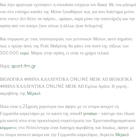
Και λίγο αργότερα «χτύπησε» η σπουδαία ενέργεια του Κακά. Με ένα μήνυμά
του στο επίσημο κανάλι της Μίλαν ξεκαθάρισε πως για όσο διάστημα μείνει
στα «πιτς» δεν θέλει να παίρνει… φράγκο, παρά μόνο την υποστήριξη και την
αγάπη από τον κόσμο (που ούτως ή άλλως ήταν δεδομένη).
Και σύμφωνα με τους υπολογισμούς των γειτονικών Μέσων, αυτό σημαίνει
πως ο πρώην άσος της Ρεάλ Μαδρίτης θα χάσει ένα ποσό της τάξεως των
300.000
ευρώ
. Μπρος στην αγάπη, τι είναι το χρήμα τελικά;
Πηγή:
sport-fm.gr
ΒΙΟΛΟΓΙΚΑ ΦΘΗΝΑ ΚΑΛΛΥΝΤΙΚΑ ONLINE ΜΕΙΚ ΑΠ ΒΙΟΛΟΓΙΚΑ
ΦΘΗΝΑ ΚΑΛΛΥΝΤΙΚΑ ONLINE ΜΕΙΚ ΑΠ Εμίλια Αράτα: Η γυμνή…
ακροβάτης της
Μέρκελ
Ποια είναι η 23χρονη χορεύτρια που άφησε με το στόμα ανοιχτό τη
Γερμανίδα καγκελάριο με το καυτό της σόουΗ
γυναίκα
– λάστιχο που έδωσε
μία καυτή νότα στην προεκλογική συγκέντρωση του Χριστιανοδημοκρατικού
κόμμα
τος στο Ντίσελντορφ είναι διάσημη ακροβάτης και δικαίως, άφησε με
το όνομα ανοικτό ακόμα και την Γερμανίδα καγκελάριο, Ανγκελα
Μέρκελ
.