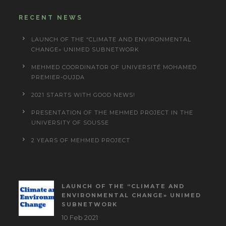
RECENT NEWS
LAUNCH OF THE “CLIMATE AND ENVIRONMENTAL
CHANGE» UNIMED SUBNETWORK
MEHMED COORDINATOR OF UNIVERSITÉ MOHAMED
PREMIER-OUJDA
2021 STARTS WITH GOOD NEWS!
PRESENTATION OF THE MEHMED PROJECT IN THE
UNIVERSITY OF SOUSSE
2 YEARS OF MEHMED PROJECT
LAUNCH OF THE “CLIMATE AND
ENVIRONMENTAL CHANGE» UNIMED
SUBNETWORK
10 Feb 2021