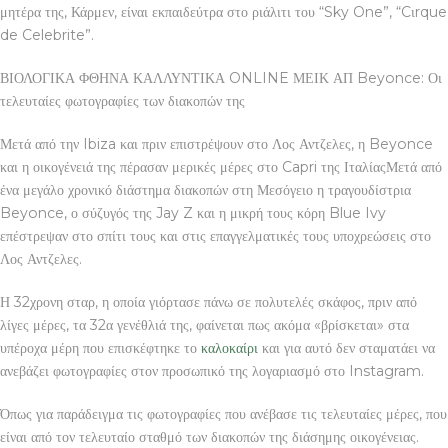
μητέρα της, Κάρμεν, είναι εκπαιδεύτρα στο ριάλιτι του “Sky One”, “Cιrque
de Celebrite”.
ΒΙΟΛΟΓΙΚΑ ΦΘΗΝΑ ΚΑΛΛΥΝΤΙΚΑ ONLINE ΜΕΙΚ ΑΠ Beyonce: Οι
τελευταίες φωτογραφίες των διακοπών της
Μετά από την Ibiza και πριν επιστρέψουν στο Λος Αντζελες, η Beyonce
και η οικογένειά της πέρασαν μερικές μέρες στο Capri της ΙταλίαςΜετά από
ένα μεγάλο χρονικό διάστημα διακοπών στη Μεσόγειο η τραγουδίστρια
Beyonce, ο σύζυγός της Jay Z και η μικρή τους κόρη Blue Ivy
επέστρεψαν στο σπίτι τους και στις επαγγελματικές τους υποχρεώσεις στο
Λος Αντζελες.
Η 32χρονη σταρ, η οποία γιόρτασε πάνω σε πολυτελές σκάφος, πριν από
λίγες μέρες, τα 32α γενέθλιά της, φαίνεται πως ακόμα «βρίσκεται» στα
υπέροχα μέρη που επισκέφτηκε το
καλοκαίρι
και για αυτό δεν σταματάει να
ανεβάζει φωτογραφίες στον προσωπικό της λογαριασμό στο Instagram.
Όπως για παράδειγμα τις φωτογραφίες που ανέβασε τις τελευταίες μέρες, που
είναι από τον τελευταίο σταθμό των διακοπών της διάσημης οικογένειας.