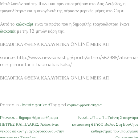
Μετά λοιπόν από την Ibiza και πριν επιστρέψουν στο Λος Αντζελες, η
τραγουδίστρια και η οικογένειά της πέρασαν μερικές μέρες στο Capri.
Αυτό το
καλοκαίρι
είναι το πρώτο που η δημοφιλής τραγουδίστρια έκανε
διακοπές
με την 18 μηνών κόρη της.
ΒΙΟΛΟΓΙΚΑ ΦΘΗΝΑ ΚΑΛΛΥΝΤΙΚΑ ONLINE ΜΕΙΚ ΑΠ
source: http://www.newsbeast.gr/sports/arthro/582985/zitise-na-
min-plironetai-o-traumatias-kaka/
ΒΙΟΛΟΓΙΚΑ ΦΘΗΝΑ ΚΑΛΛΥΝΤΙΚΑ ONLINE ΜΕΙΚ ΑΠ…
Posted in
Uncategorized
Tagged
νομικα φροντιστηρια
Post
Previous:
θήραμα θήραμα θήραμα
Next:
URL URL Γιάννη Στουρνάρα
ΠΕΤΡΕΣ ΚΑΙ ΠΛΑΚΕΣ Άλλος ένας
κατασκευή eshop Βολος Στη Βουλή οι
navigation
νεκρός σε κυνήγι αγριογούρουνου στην
καθαρίστριες του υπουργείου
περιοχή της Τρίπολης
Οικονομικών