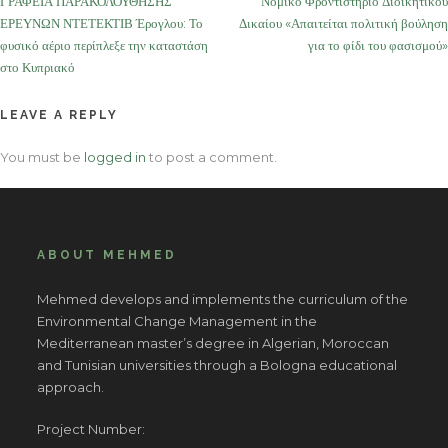
ΓΡΑΦΕΙΑ ΠΑΡΑΚΟΛΟΥΘΗΣΗΣ
Νομικό Φροντιστήριο Διοικητικού
navigation
ΕΡΕΥΝΩΝ ΝΤΕΤΕΚΤΙΒ Έρογλου: Το
Δικαίου «Απαιτείται πολιτική βούληση
φυσικό αέριο περίπλεξε την καταστάση
για το φίδι του φασισμού»
στο Κυπριακό
LEAVE A REPLY
You must be
logged in
to post a comment.
ABOUT MEHMED
Mehmed develops and implements the curriculum of the
Environmental Change Management in the
Mediterranean master’s degree in Algerian, Moroccan
and Tunisian universities through a Bologna educational
approach.
Project Number: