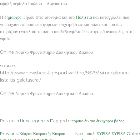
υψηλή περίοδο Ιουλίου – Αυγούστου.
Η
δήμαρχος
Τήλου ζητά ισονομία και ισο
Πολιτεία
και καταγγέλλει πως
«υπάρχουν εκπρόσωποι φορέων, επιχειρήσεων και πολιτικοί που δεν
στηρίζουν ένα πλοίο το οποίο αποδεδειγμένα έδωσε φτερά ανάπτυξης στο
νησί».
Online Νομικό Φροντιστήριο Διοικητικού Δικαίου
source:
http://www.newsbeast.gr/sports/arthro/587933/megalonei-i-
lista-tis-galatasarai/
Online Νομικό Φροντιστήριο Διοικητικού Δικαίου…
Posted in
Uncategorized
Tagged
εμπορικο δικαιο δικηγοροι βολος
Post
Previous:
Κύπρου Κυπριακής Κύπρου
Next:
παιδί ΣΥΡΙΖΑ ΣΥΡΙΖΑ Online