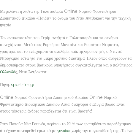
Μεγαλώνει η λίστα της Γαλατάσαράι Online Νομικό Φροντιστήριο
Διοικητικού Δικαίου «Παίζει» το όνομα του Ντικ Άντβοκαατ για την τεχνική
ηγεσία
Τον αντικαταστάτη του Τερίμ αναζητά η Γαλατασαράι και τα σενάρια
συνεχίζονται. Μετά τους Ρομπέρτο Μαντσίνι και Ρομπέρτο Ντιματέο,
γράφτηκε και το ενδεχόμενο να αναλάβει παίκτης-προπονητής ο Ντιντιέ
Ντρογκμπά έστω για ένα μικρό χρονικό διάστημα. Πλέον όπως αναφέρουν τα
δημοσιεύματα στους βασικούς υποψήφιους συγκαταλέγεται και ο πολύπειρος
Ολλανδό
ς, Ντικ Άντβοκαατ.
Πηγή:
sport-fm.gr
Online Νομικό Φροντιστήριο Διοικητικού Δικαίου Online Νομικό
Φροντιστήριο Διοικητικού Δικαίου Ασία: δικηγοροι διαζυγια βολος Ένας
στους τέσσερις άνδρες παραδέχεται ότι είναι βιαστής!
Στην Παπούα Νέα Γουινέα, περίπου το 62% των ερωτηθέντων παραδέχτηκαν
ότι έχουν συνευρεθεί ερωτικά με
γυναίκα
χωρίς την συγκατάθεσή της…Το ένα