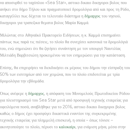
να αποσυρθεί το ταχύπλοο «Sea Star», αστικο δικαιο δικηγοροι βολος που
ανήκει στο δήμο Τήλου και πραγματοποιεί δρομολόγια από και προς τη Ρόδο,
καταγγέλλει πως δέχεται το τελευταίο διάστημα η
δήμαρχος
του νησιού,
δικηγοροι για τραπεζικα θεματα βολος Μαρία Καμμά.
Μιλώντας στο Αθηναϊκό Πρακτορείο Ειδήσεων, η κ. Καμμά επισημαίνει
πάντως πως παρά τις πιέσεις, το πλοίο θα συνεχίσει κανονικά τα δρομολόγιά
του, ενώ σημειώνει ότι θα ζητήσει συνάντηση με τον υπουργό Ναυτιλίας
Μιλτιάδη Βαρβιτσιώτη προκειμένου να τον ενημερώσει για την κατάσταση.
Επίσης, θα επιχειρήσει να διεκδικήσει εκ μέρους του δήμου την είσπραξη του
50% των εισιτηρίων από τον χειμώνα, που το πλοίο επιδοτείται με τρία
δρομολόγια την εβδομάδα.
Όπως ανέφερε η
δήμαρχος
, η απόφαση του Μονομελούς Πρωτοδικείου Ρόδου
για πλειστηριασμό του Sea Star μετά από προσφυγή τεχνικής εταιρείας για
οφειλόμενα ποσά, αναβλήθηκε για το 2016, αστικο δικαιο δικηγοροι βολος
καθώς ο δήμος έχει προσφύγει δικαστικά εναντίον της συγκεκριμένης
τεχνικής εταιρείας για πλημμελή επισκευή, η οποία – όπως τόνισε –
ακινητοποίησε το πλοίο, πέρυσι το
καλοκαίρι
, για ενάμιση μήνα, μέσα στην