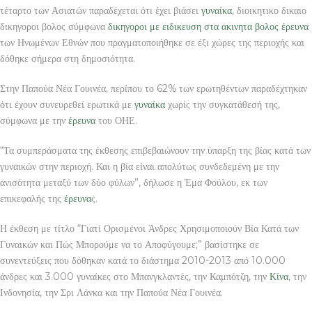
τέταρτο των Ασιατών παραδέχεται ότι έχει βιάσει
γυναίκα
, διοικητικο δικαιο
δικηγοροι βολος σύμφωνα
δικηγοροι με ειδικευση στα ακινητα βολος
έρευνα
των Ηνωμένων Εθνών που πραγματοποιήθηκε σε έξι χώρες της περιοχής και
δόθηκε σήμερα στη δημοσιότητα.
Στην Παπούα Νέα Γουινέα, περίπου το 62% των ερωτηθέντων παραδέχτηκαν
ότι έχουν συνευρεθεί ερωτικά με
γυναίκα
χωρίς την συγκατάθεσή της,
σύμφωνα με την
έρευνα
του ΟΗΕ.
“Τα συμπεράσματα της έκθεσης επιβεβαιώνουν την ύπαρξη της βίας κατά των
γυναικών στην περιοχή. Και η βία είναι απολύτως συνδεδεμένη με την
ανισότητα μεταξύ των δύο φύλων”, δήλωσε η Έμα Φούλου, εκ των
επικεφαλής της
έρευνα
ς.
Η έκθεση με τίτλο “Γιατί Ορισμένοι Άνδρες Χρησιμοποιούν Βία Κατά των
Γυναικών και Πώς Μπορούμε να το Αποφύγουμε;” βασίστηκε σε
συνεντεύξεις που δόθηκαν κατά το διάστημα 2010-2013 από 10.000
άνδρες και 3.000 γυναίκες στο Μπανγκλαντές, την Καμπότζη, την
Κίνα
, την
Ινδονησία, την Σρι Λάνκα και την Παπούα Νέα Γουινέα.