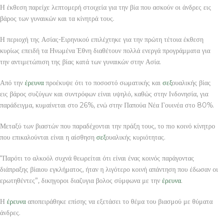
Η έκθεση παρείχε λεπτομερή στοιχεία για την βία που ασκούν οι άνδρες εις
βάρος των γυναικών και τα κίνητρά τους.
Η περιοχή της Ασίας-Ειρηνικού επιλέχτηκε για την πρώτη τέτοια έκθεση
κυρίως επειδή τα Ηνωμένα Έθνη διαθέτουν πολλά ενεργά προγράμματα για
την αντιμετώπιση της βίας κατά των γυναικών στην Ασία.
Από την
έρευνα
προέκυψε ότι το ποσοστό σωματικής και
σεξ
ουαλικής βίας
εις βάρος συζύγων και συντρόφων είναι υψηλό, καθώς στην Ινδονησία, για
παράδειγμα, κυμαίνεται στο 26%, ενώ στην Παπούα Νέα Γουινέα στο 80%.
Μεταξύ των βιαστών που παραδέχονται την πράξη τους, το πιο κοινό κίνητρο
που επικαλούνται είναι η αίσθηση
σεξ
ουαλικής κυριότητας.
“Παρότι το αλκοόλ συχνά θεωρείται ότι είναι ένας κοινός παράγοντας
διάπραξης βίαιου εγκλήματος, ήταν η λιγότερο κοινή απάντηση που έδωσαν οι
ερωτηθέντες”, δικηγοροι διαζυγια βολος σύμφωνα με την
έρευνα
.
Η
έρευνα
αποπειράθηκε επίσης να εξετάσει το θέμα του βιασμού με θύματα
άνδρες.