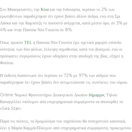
Στο Μπανγκλαντές, την
Κίνα
και την Ινδονησία, περίπου το 2% των
ερωτηθέντων παραδέχτηκαν ότι έχουν βιάσει άλλον άνδρα, ενώ στη Σρι
Λάνκα και την Καμπότζη το ποσοστό ανέρχεται, κατά μέσον όρο, σε 3% με
4% και στην Παπούα Νέα Γουιένα σε 8%.
Όπως προκύπ
ΤΕΙ
, η Παπούα Νέα Γουινέα έχει σχετικά χαμηλό επίπεδο
ισότητας των δύο φύλων, έλλειψη νομοθεσίας κατά του βιασμού, ενώ οι
πρόσφατες συγκρούσεις έχουν οδηγήσει στην αποδοχή της βίας, εξηγεί η
Φούλου.
Η έκθεση διαπίστωσε ότι περίπου το 72% με 97% των ανδρών που
παραδέχτηκαν ότι έχουν βιάσει δεν αντιμετώπισαν τις συνέπειες του νόμου.
Online Νομικό Φροντιστήριο Διοικητικού Δικαίου
δήμαρχος
Τήλου:
Καταγγέλλει «πόλεμο» από επιχειρηματικά συμφέροντα να αποσυρθεί το
«Sea Star»
Παρά τις πιέσεις, τα δρομολόγια του ταχύπλοου θα συνεχιστούν κανονικά,
λέει η Μαρία Καμμά«Πόλεμο» από επιχειρηματικά συμφέροντα, προκειμένου