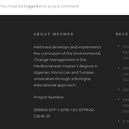
You must be
logged in
to post a comment.
ABOUT MEHMED
REC
Mehmed develops and implements
LA
EN
the curriculum of the Environmental
UN
Change Management in the
Mediterranean master’s degree in
ME
Algerian, Moroccan and Tunisian
UN
universities through a Bologna
OU
educational approach.
20
Project Number:
PR
PR
598826-EPP-1-2018-1-ES-EPPKA2-
SO
CBHE-JP
2 