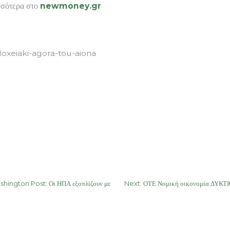
σσότερα στο
newmoney.gr
doxeiaki-agora-tou-aiona
ington Post: Οι ΗΠΑ εξοπλίζουν με
Next:
ΟΤΕ Νομική οικονομία ΔΥΚΤΙ