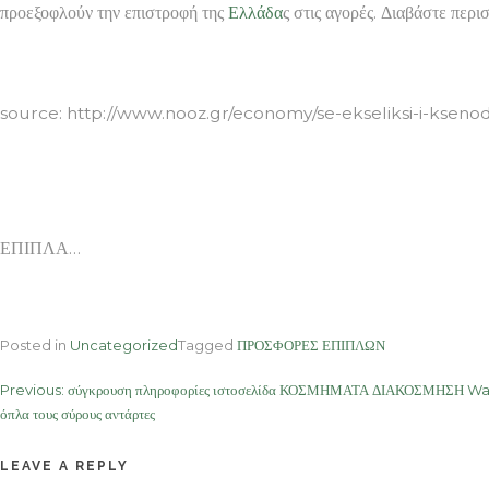
προεξοφλούν την επιστροφή της
Ελλάδα
ς στις αγορές. Διαβάστε περι
ΕΠΙΠΛΑ
source: http://www.nooz.gr/economy/se-ekseliksi-i-kseno
ΕΠΙΠΛΑ…
Posted in
Uncategorized
Tagged
ΠΡΟΣΦΟΡΕΣ ΕΠΙΠΛΩΝ
Post
Previous:
σύγκρουση πληροφορίες ιστοσελίδα ΚΟΣΜΗΜΑΤΑ ΔΙΑΚΟΣΜΗΣΗ Wash
όπλα τους σύρους αντάρτες
navigation
LEAVE A REPLY