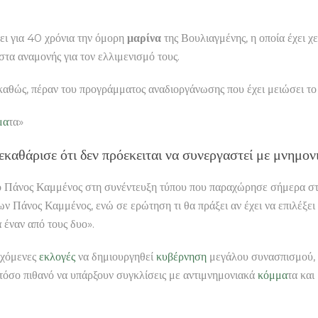
σει για 40 χρόνια την όμορη
μαρίνα
της Βουλιαγμένης, η οποία έχει 
τα αναμονής για τον ελλιμενισμό τους.
 καθώς, πέραν του προγράμματος αναδιοργάνωσης που έχει μειώσει το 
μα
τα»
εκαθάρισε ότι δεν πρόεκειται να συνεργαστεί με μνημο
ο Πάνος Καμμένος στη συνέντευξη τύπου που παραχώρησε σήμερα στη
Πάνος Καμμένος, ενώ σε ερώτηση τι θα πράξει αν έχει να επιλέξει 
 έναν από τους δυο».
εχόμενες
εκλογές
να δημιουργηθεί
κυβέρνηση
μεγάλου συνασπισμού, 
τόσο πιθανό να υπάρξουν συγκλίσεις με αντιμνημονιακά
κόμμα
τα και