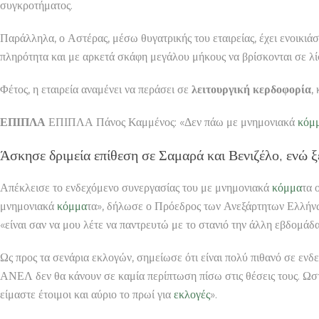
συγκροτήματος.
Παράλληλα, ο Αστέρας, μέσω θυγατρικής του εταιρείας, έχει ενοικιά
πληρότητα και με αρκετά σκάφη μεγάλου μήκους να βρίσκονται σε λίσ
Φέτος, η εταιρεία αναμένει να περάσει σε
λειτουργική κερδοφορία
,
ΕΠΙΠΛΑ
ΕΠΙΠΛΑ Πάνος Καμμένος: «Δεν πάω με μνημονιακά
κόμ
Άσκησε δριμεία επίθεση σε Σαμαρά και Βενιζέλο, ενώ ξ
Απέκλεισε το ενδεχόμενο συνεργασίας του με μνημονιακά
κόμμα
τα 
μνημονιακά
κόμμα
τα», δήλωσε ο Πρόεδρος των Ανεξάρτητων Ελλήνων 
«είναι σαν να μου λέτε να παντρευτώ με το στανιό την άλλη εβδομάδα
Ως προς τα σενάρια εκλογών, σημείωσε ότι είναι πολύ πιθανό σε ενδ
ΑΝΕΛ δεν θα κάνουν σε καμία περίπτωση πίσω στις θέσεις τους. Ωσ
είμαστε έτοιμοι και αύριο το πρωί για
εκλογές
».