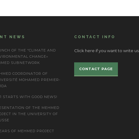
ENT NEWS
CONTACT INFO
UNCH OF THE “CLIMATE AND
Click here if you want to write us
VIRONMENTAL CHANGE»
IMED SUBNETWORK
CONTACT PAGE
HMED COORDINATOR OF
IVERSITÉ MOHAMED PREMIER-
JDA
21 STARTS WITH GOOD NEWS!
ESENTATION OF THE MEHMED
OJECT IN THE UNIVERSITY OF
USSE
YEARS OF MEHMED PROJECT