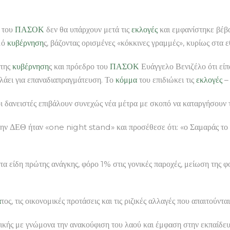
ι του
ΠΑΣΟΚ
δεν θα υπάρχουν μετά τις
εκλογές
και εμφανίστηκε βέβα
σμό
κυβέρνηση
ς, βάζοντας ορισμένες «κόκκινες γραμμές», κυρίως στα ε
 της
κυβέρνηση
ς και πρόεδρο του
ΠΑΣΟΚ
Ευάγγελο Βενιζέλο ότι είπ
ιλάει για επαναδιαπραγμάτευση. Το
κόμμα
του επιδιώκει τις
εκλογές
– 
οι δανειστές επιβάλουν συνεχώς νέα μέτρα με σκοπό να καταργήσουν 
την ΔΕΘ ήταν «one night stand» και προσέθεσε ότι: «ο Σαμαράς το 
τα είδη πρώτης ανάγκης, φόρο 1% στις γονικές παροχές, μείωση της φ
α
τος, τις οικονομικές προτάσεις και τις ριζικές αλλαγές που απαιτούν
τικής με γνώμονα την ανακούφιση του λαού και έμφαση στην εκπαίδε