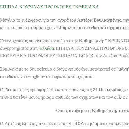
ΕΠΙΠΛΑ ΚΟΥΖΙΝΑΣ ΠΡΟΣΦΟΡΕΣ ΕΚΘΕΣΙΑΚΑ
Μεγάλο το ενδιαφέρον για την αγορά του
Αστέρα Βουλιαγμένης
, τη
ιδιωτικοποίησης συμμετέχουν
13 όμιλοι και επενδυτικά σχήματα
απ
Ξενοδοχειακός παράγοντας αναφέρει στην
Καθημερινή
: ” ΚΡΕΒΑΤΟ
συγκροτήματος στην
Ελλάδα
, ΕΠΙΠΛΑ ΚΟΥΖΙΝΑΣ ΠΡΟΣΦΟΡΕΣ Ε
ΕΚΘΕΣΙΑΚΑ ΠΡΟΣΦΟΡΕΣ ΕΠΙΠΛΩΝ ΒΟΛΟΣ τον Αστέρα Βουλια
Σύμφωνα με το δημοσίευμα ο διαγωνισμός έχει μετατραπεί σε “
μάχη
επενδυτές
να ενταχθούν στα υφιστάμενα σχήματα.
Οι δεσμευτικές προσφορές θα κατατεθούν
ως τις 21 Οκτωβρίου
, χω
τελικά θα είναι μονοψήφιος ο αριθμός των σχημάτων και των ομίλων
Όπως αναφέρει η Καθημερινή, τα κλ
Ο Αστέρας Βουλιαγμένης εκτείνεται σε
304 στρέμματα
, εκ των οπ