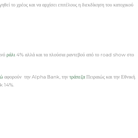
ηθεί το χρέος και να αρχίσει επιτέλους η διεκδίκηση του κατοχικού
ινό
ράλι
4% αλλά και τα πλούσια ραντεβού από το road show στο
ρώ
αφορούν την Alpha Βank, την
τράπεζα
Πειραιώς και την Εθνική.
nk 14%.