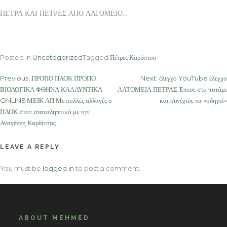
ΠΕΤΡΑ ΚΑΙ ΠΕΤΡΕΣ ΑΠΟ ΛΑΤΟΜΕΙΟ…
Posted in
Uncategorized
Tagged
Πέτρες Καρύστου
Post
Previous:
ΠΡΟΠΟ ΠΑΟΚ ΠΡΟΠΟ
Next:
έλεγχο YouTube έλεγχο
ΒΙΟΛΟΓΙΚΑ ΦΘΗΝΑ ΚΑΛΛΥΝΤΙΚΑ
ΛΑΤΟΜΕΙΑ ΠΕΤΡΑΣ Έπεσε στο ποτάμι
navigation
ONLINE ΜΕΙΚ ΑΠ Με πολλές αλλαγές ο
και συνέχισε να «οδηγεί»
ΠΑΟΚ στον επαναληπτικό με την
Αναγέννη Καρδίτσας
LEAVE A REPLY
You must be
logged in
to post a comment.
ABOUT MEHMED