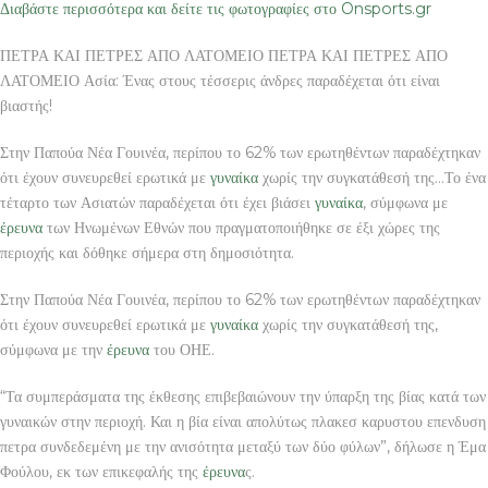
Διαβάστε περισσότερα και δείτε τις φωτογραφίες στο Onsports.gr
ΠΕΤΡΑ ΚΑΙ ΠΕΤΡΕΣ ΑΠΟ ΛΑΤΟΜΕΙΟ ΠΕΤΡΑ ΚΑΙ ΠΕΤΡΕΣ ΑΠΟ
ΛΑΤΟΜΕΙΟ Ασία: Ένας στους τέσσερις άνδρες παραδέχεται ότι είναι
βιαστής!
Στην Παπούα Νέα Γουινέα, περίπου το 62% των ερωτηθέντων παραδέχτηκαν
ότι έχουν συνευρεθεί ερωτικά με
γυναίκα
χωρίς την συγκατάθεσή της…Το ένα
τέταρτο των Ασιατών παραδέχεται ότι έχει βιάσει
γυναίκα
, σύμφωνα με
έρευνα
των Ηνωμένων Εθνών που πραγματοποιήθηκε σε έξι χώρες της
περιοχής και δόθηκε σήμερα στη δημοσιότητα.
Στην Παπούα Νέα Γουινέα, περίπου το 62% των ερωτηθέντων παραδέχτηκαν
ότι έχουν συνευρεθεί ερωτικά με
γυναίκα
χωρίς την συγκατάθεσή της,
σύμφωνα με την
έρευνα
του ΟΗΕ.
“Τα συμπεράσματα της έκθεσης επιβεβαιώνουν την ύπαρξη της βίας κατά των
γυναικών στην περιοχή. Και η βία είναι απολύτως πλακεσ καρυστου επενδυση
πετρα συνδεδεμένη με την ανισότητα μεταξύ των δύο φύλων”, δήλωσε η Έμα
Φούλου, εκ των επικεφαλής της
έρευνα
ς.