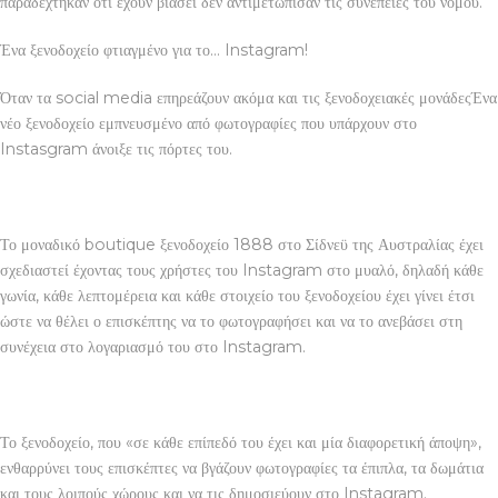
παραδέχτηκαν ότι έχουν βιάσει δεν αντιμετώπισαν τις συνέπειες του νόμου.
Ένα ξενοδοχείο φτιαγμένο για το… Instagram!
Όταν τα social media επηρεάζουν ακόμα και τις ξενοδοχειακές μονάδεςΈνα
νέο ξενοδοχείο εμπνευσμένο από φωτογραφίες που υπάρχουν στο
Instasgram άνοιξε τις πόρτες του.
Το μοναδικό boutique ξενοδοχείο 1888 στο Σίδνεϋ της Αυστραλίας έχει
σχεδιαστεί έχοντας τους χρήστες του Instagram στο μυαλό, δηλαδή κάθε
γωνία, κάθε λεπτομέρεια και κάθε στοιχείο του ξενοδοχείου έχει γίνει έτσι
ώστε να θέλει ο επισκέπτης να το φωτογραφήσει και να το ανεβάσει στη
συνέχεια στο λογαριασμό του στο Instagram.
Το ξενοδοχείο, που «σε κάθε επίπεδό του έχει και μία διαφορετική άποψη»,
ενθαρρύνει τους επισκέπτες να βγάζουν φωτογραφίες τα έπιπλα, τα δωμάτια
και τους λοιπούς χώρους και να τις δημοσιεύουν στο Instagram.