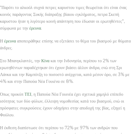
“Παρότι το αλκοόλ συχνά πετρες καρυστου τιμες θεωρείται ότι είναι ένας
κοινός παράγοντας Συκής διάπραξης βίαιου εγκλήματος, πετρα Σκεπή
καρυστου ήταν η λιγότερο κοινή απάντηση που έδωσαν οι ερωτηθέντες”,
σύμφωνα με την
έρευνα
.
Η
έρευνα
αποπειράθηκε επίσης να εξετάσει το θέμα του βιασμού με θύματα
άνδρες.
Στο Μπανγκλαντές, την
Κίνα
και την Ινδονησία, περίπου το 2% των
ερωτηθέντων παραδέχτηκαν ότι έχουν βιάσει άλλον άνδρα, ενώ στη Σρι
Λάνκα και την Καμπότζη το ποσοστό ανέρχεται, κατά μέσον όρο, σε 3% με
4% και στην Παπούα Νέα Γουιένα σε 8%.
Όπως προκύπ
ΤΕΙ
, η Παπούα Νέα Γουινέα έχει σχετικά χαμηλό επίπεδο
ισότητας των δύο φύλων, έλλειψη νομοθεσίας κατά του βιασμού, ενώ οι
πρόσφατες συγκρούσεις έχουν οδηγήσει στην αποδοχή της βίας, εξηγεί η
Φούλου.
Η έκθεση διαπίστωσε ότι περίπου το 72% με 97% των ανδρών που