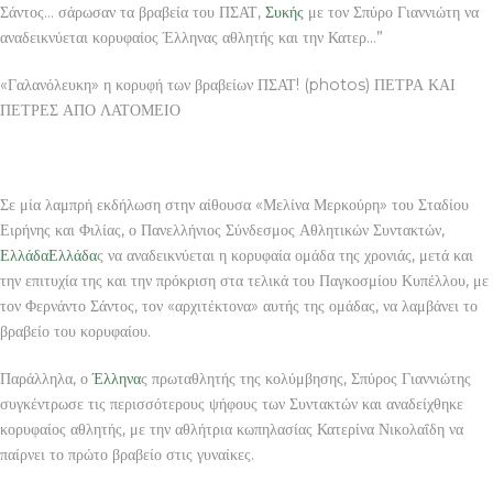
Σάντος… σάρωσαν τα βραβεία του ΠΣΑΤ,
Συκής
με τον Σπύρο Γιαννιώτη να
αναδεικνύεται κορυφαίος Έλληνας αθλητής και την Κατερ…”
«Γαλανόλευκη» η κορυφή των βραβείων ΠΣΑΤ! (photos) ΠΕΤΡΑ ΚΑΙ
ΠΕΤΡΕΣ ΑΠΟ ΛΑΤΟΜΕΙΟ
Σε μία λαμπρή εκδήλωση στην αίθουσα «Μελίνα Μερκούρη» του Σταδίου
Ειρήνης και Φιλίας, ο Πανελλήνιος Σύνδεσμος Αθλητικών Συντακτών,
Ελλάδα
Ελλάδα
ς να αναδεικνύεται η κορυφαία ομάδα της χρονιάς, μετά και
την επιτυχία της και την πρόκριση στα τελικά του Παγκοσμίου Κυπέλλου, με
τον Φερνάντο Σάντος, τον «αρχιτέκτονα» αυτής της ομάδας, να λαμβάνει το
βραβείο του κορυφαίου.
Παράλληλα, ο
Έλληνα
ς πρωταθλητής της κολύμβησης, Σπύρος Γιαννιώτης
συγκέντρωσε τις περισσότερους ψήφους των Συντακτών και αναδείχθηκε
κορυφαίος αθλητής, με την αθλήτρια κωπηλασίας Κατερίνα Νικολαΐδη να
παίρνει το πρώτο βραβείο στις γυναίκες.