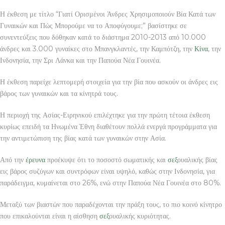
Η έκθεση με τίτλο “Γιατί Ορισμένοι Άνδρες Χρησιμοποιούν Βία Κατά των
Γυναικών και Πώς Μπορούμε να το Αποφύγουμε;” βασίστηκε σε
συνεντεύξεις που δόθηκαν κατά το διάστημα 2010-2013 από 10.000
άνδρες και 3.000 γυναίκες στο Μπανγκλαντές, την Καμπότζη, την
Κίνα
, την
Ινδονησία, την Σρι Λάνκα και την Παπούα Νέα Γουινέα.
Η έκθεση παρείχε λεπτομερή στοιχεία για την βία που ασκούν οι άνδρες εις
βάρος των γυναικών και τα κίνητρά τους.
Η περιοχή της Ασίας-Ειρηνικού επιλέχτηκε για την πρώτη τέτοια έκθεση
κυρίως επειδή τα Ηνωμένα Έθνη διαθέτουν πολλά ενεργά προγράμματα για
την αντιμετώπιση της βίας κατά των γυναικών στην Ασία.
Από την
έρευνα
προέκυψε ότι το ποσοστό σωματικής και
σεξ
ουαλικής βίας
εις βάρος συζύγων και συντρόφων είναι υψηλό, καθώς στην Ινδονησία, για
παράδειγμα, κυμαίνεται στο 26%, ενώ στην Παπούα Νέα Γουινέα στο 80%.
Μεταξύ των βιαστών που παραδέχονται την πράξη τους, το πιο κοινό κίνητρο
που επικαλούνται είναι η αίσθηση
σεξ
ουαλικής κυριότητας.