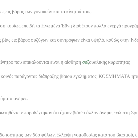
ς εις βάρος των γυναικών και τα κίνητρά τους.
θεση κυρίως επειδή τα Ηνωμένα Έθνη διαθέτουν πολλά ενεργά προγράμ
ς βίας εις βάρος συζύγων και συντρόφων είναι υψηλό, καθώς στην Ιν
κίνητρο που επικαλούνται είναι η αίσθηση
σεξ
ουαλικής κυριότητας.
νας κοινός παράγοντας διάπραξης βίαιου εγκλήματος, ΚΟΣΜΗΜΑΤΑ ήτα
θύματα άνδρες.
ρωτηθέντων παραδέχτηκαν ότι έχουν βιάσει άλλον άνδρα, ενώ στη Σρι
δο ισότητας των δύο φύλων, έλλειψη νομοθεσίας κατά του βιασμού, ε