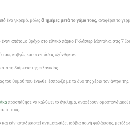
πό ένα γκρεμό, μόλις
8 ημέρες μετά το γάμο τους,
αναφέρει το γερ
 έναν απότομο βράχο στο εθνικό πάρκο Γκλάσιερ Μοντάνα, στις 7 Ιου
ύ τους καβγάς και οι εντάσεις οξύνθηκαν.
κατά τη διάρκεια της φιλονικίας.
ς του θυμού που ένιωθε, έσπρωξε με τα δυο της χέρια τον άντρα της,
αίκα
προσπάθησε να καλύψει το έγκλημα, αναφέρουν ομοσπονδιακοί ερε
πίτι τους.
 και εάν καταδικαστεί αντιμετωπίζει ισόβια ποινή φυλάκισης, μετέδ