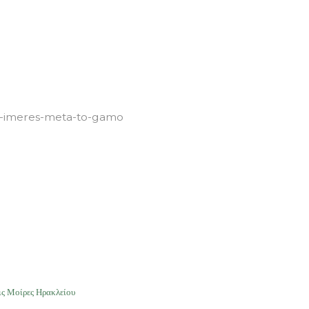
s-8-imeres-meta-to-gamo
ις Μοίρες Ηρακλείου