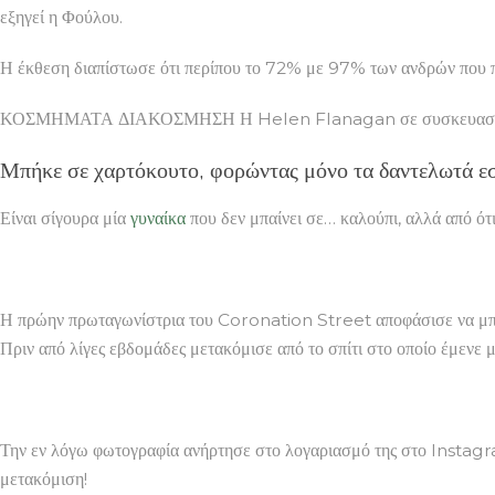
εξηγεί η Φούλου.
Η έκθεση διαπίστωσε ότι περίπου το 72% με 97% των ανδρών που παρ
ΚΟΣΜΗΜΑΤΑ ΔΙΑΚΟΣΜΗΣΗ Η Helen Flanagan σε συσκευασί
Μπήκε σε χαρτόκουτο, φορώντας μόνο τα δαντελωτά ε
Είναι σίγουρα μία
γυναίκα
που δεν μπαίνει σε… καλούπι, αλλά από ότ
Η πρώην πρωταγωνίστρια του Coronation Street αποφάσισε να μπει 
Πριν από λίγες εβδομάδες μετακόμισε από το σπίτι στο οποίο έμενε με
Την εν λόγω φωτογραφία ανήρτησε στο λογαριασμό της στο Instagram
μετακόμιση!