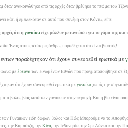
μ όταν ανακοινώθηκε από τις αρχές όταν βρέθηκε το πτώμα του Τζόν
άνει κάτι ή εμπλεκόταν σε αυτό που συνέβη στον Κόντι», είπε.
 αρχές ότι η
γυναίκα
είχε μάλλον μετανιώσει για το γάμο της και
ς στους τέσσερις άνδρες παραδέχεται ότι είναι βιαστής!
έντων παραδέχτηκαν ότι έχουν συνευρεθεί ερωτικά με
γ
μφωνα με
έρευνα
των Ηνωμένων Εθνών που πραγματοποιήθηκε σε έξι 
χτηκαν ότι έχουν συνευρεθεί ερωτικά με
γυναίκα
χωρίς την συγκατά
ατα βολος βίας κατά των γυναικών στην περιοχή. Και η βία είναι α
ά των Γυναικών ειδη δωρων βολος και Πώς Μπορούμε να το Αποφύγου
ές, την Καμπότζη, την
Κίνα
, την Ινδονησία, την Σρι Λάνκα και την Π