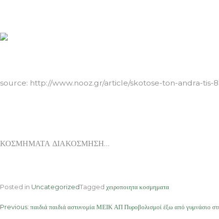
ΚΟΣΜΗΜΑΤΑ ΔΙΑΚΟΣΜΗΣΗ
source: http://www.nooz.gr/article/skotose-ton-andra-ti
ΚΟΣΜΗΜΑΤΑ ΔΙΑΚΟΣΜΗΣΗ…
Posted in
Uncategorized
Tagged
χειροποιητα κοσμηματα
Post
Previous:
παιδιά παιδιά αστυνομία ΜΕΙΚ ΑΠ Πυροβολισμοί έξω από γυμνάσιο στ