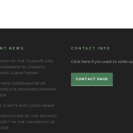
ENT NEWS
CONTACT INFO
UNCH OF THE “CLIMATE AND
Click here if you want to write us
VIRONMENTAL CHANGE»
IMED SUBNETWORK
CONTACT PAGE
HMED COORDINATOR OF
IVERSITÉ MOHAMED PREMIER-
JDA
21 STARTS WITH GOOD NEWS!
ESENTATION OF THE MEHMED
OJECT IN THE UNIVERSITY OF
USSE