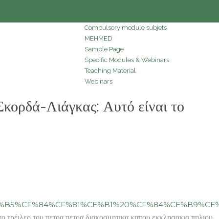
Compulsory module subjets
MEHMED
Sample Page
Specific Modules & Webinars
Teaching Material
Webinars
ορδά-Λιάγκας: Αυτό είναι το
%B5%CF%84%CF%81%CE%B1%20%CF%84%CE%B9%CE%
ο τρέιλερ του πετρα πετρα διακοσμητικα κηπου εκκλησακια πηλιου