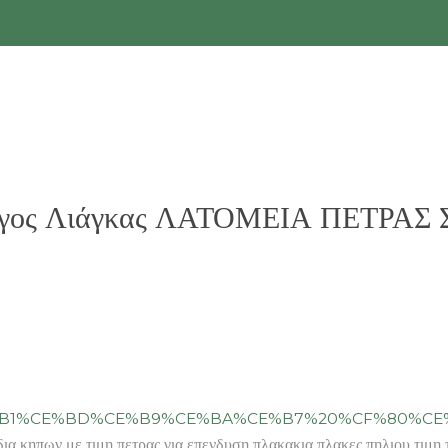
ργος Λιάγκας ΛΑΤΟΜΕΙΑ ΠΕΤΡΑΣ Σκ
E%B1%CE%BD%CE%B9%CE%BA%CE%B7%20%CF%80%CE
κηπων με τιμη πετρας για επενδυση πλακακια πλακες πηλιου τιμη τ