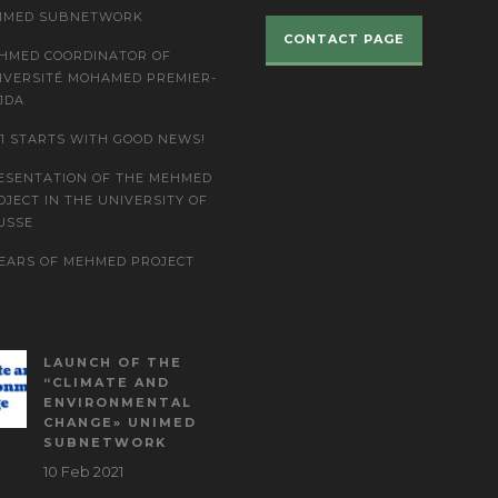
IMED SUBNETWORK
CONTACT PAGE
HMED COORDINATOR OF
IVERSITÉ MOHAMED PREMIER-
JDA
21 STARTS WITH GOOD NEWS!
ESENTATION OF THE MEHMED
OJECT IN THE UNIVERSITY OF
USSE
YEARS OF MEHMED PROJECT
LAUNCH OF THE
“CLIMATE AND
ENVIRONMENTAL
CHANGE» UNIMED
SUBNETWORK
10 Feb 2021