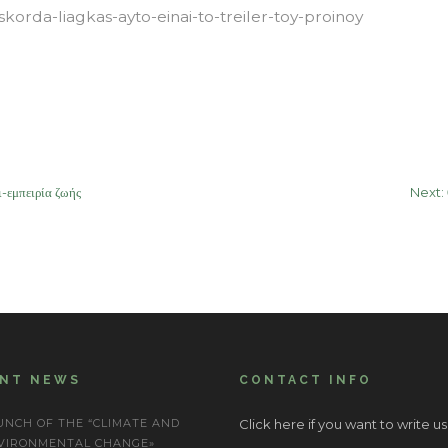
orda-liagkas-ayto-einai-to-treiler-toy-proinoy
-εμπειρία ζωής
Next:
ENT NEWS
CONTACT INFO
UNCH OF THE “CLIMATE AND
Click here if you want to write us
VIRONMENTAL CHANGE»