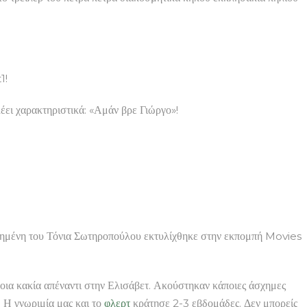
1!
λέει χαρακτηριστικά: «Αμάν βρε Γιώργο»!
πημένη του Τόνια Σωτηροπούλου εκτυλίχθηκε στην εκπομπή Movies
οια κακία απέναντι στην Ελισάβετ. Ακούστηκαν κάποιες άσχημες
. Η γνωριμία μας και το
φλερτ
κράτησε 2-3 εβδομάδες. Δεν μπορείς