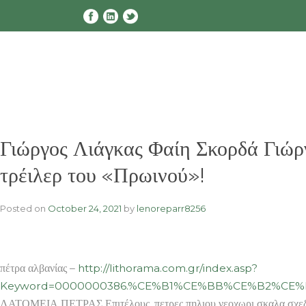
Skip
to
content
Γιώργος Λιάγκας Φαίη Σκορδά Γιώ
τρέιλερ του «Πρωινού»!
Posted on
October 24, 2021
by
lenoreparr8256
πέτρα αλβανίας –
http://lithorama.com.gr/index.asp?
Keyword=0000000386.%CE%B1%CE%BB%CE%B2%C
ΛΑΤΟΜΕΙΑ ΠΕΤΡΑΣ Επιτέλους, πετρες πηλιου νεοχωρι σκαλα σχεδια 