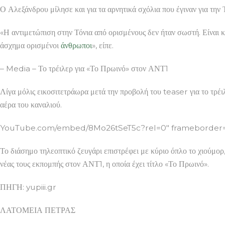
Ο Αλεξάνδρου μίλησε και για τα αρνητικά σχόλια που έγιναν για την 
«Η αντιμετώπιση στην Τόνια από ορισμένους δεν ήταν σωστή. Είναι κρ
άσχημα ορισμένοι
άνθρωποι
», είπε.
– Media – Το τρέιλερ για «Το Πρωινό» στον ΑΝΤ1
Λίγα μόλις εικοσιτετράωρα μετά την προβολή του teaser για το τρέ
αέρα του καναλιού.
YouTube.com/embed/8Mo26tSeT5c?rel=0″ frameborder=”0
Το διάσημο τηλεοπτικό ζευγάρι επιστρέφει με κύριο όπλο το χιούμορ,
νέας τους εκπομπής στον ΑΝΤ1, η οποία έχει τίτλο «Το Πρωινό».
ΠΗΓΗ: yupiii.gr
ΛΑΤΟΜΕΙΑ ΠΕΤΡΑΣ