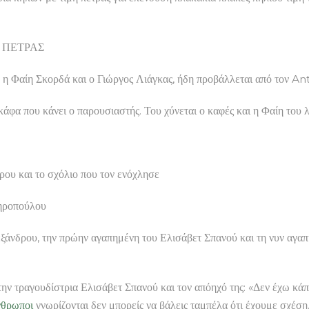
ΙΑ ΠΕΤΡΑΣ
 η Φαίη Σκορδά και ο Γιώργος Λιάγκας, ήδη προβάλλεται από τον Ant
γκάφα που κάνει ο παρουσιαστής. Του χύνεται ο καφές και η Φαίη του 
αι το σχόλιο που τον ενόχλησε
τηροπούλου
ξάνδρου, την πρώην αγαπημένη του Ελισάβετ Σπανού και τη νυν αγα
ν τραγουδίστρια Ελισάβετ Σπανού και τον απόηχό της: «Δεν έχω κάπ
νθρωποι
γνωρίζονται δεν μπορείς να βάλεις ταμπέλα ότι έχουμε σχέση