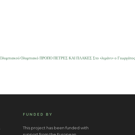
Ολυμπιακού Ολυμπιακό ΠΡΟΠΟ ΠΕΤΡΕΣ ΚΑΙ ΠΛΑΚΕΣ Στο «λιμάνι» ο Γεωργάτος
FUNDED BY
.
This project has been funded with
support from the European