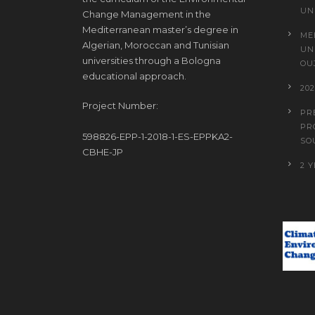
UN
Change Management in the
Mediterranean master’s degree in
ME
Algerian, Moroccan and Tunisian
UN
universities through a Bologna
OU
educational approach.
20
Project Number:
PR
PR
598826-EPP-1-2018-1-ES-EPPKA2-
SO
CBHE-JP
2 