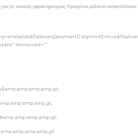
ς τον με σκαιούς χαρακτηρισμούς. Ορισμένοι μάλιστα εκσφενδόνισαν
reInitialize&flashvars[akamaiHD.asyncInit]=true&flashv
”video” itemscope=””
an&amp;amp;amp;amp;gt;
&amp;amp;amp;amp;gt;
n&amp;amp;amp;amp;gt;
&amp;amp;amp;amp;gt;