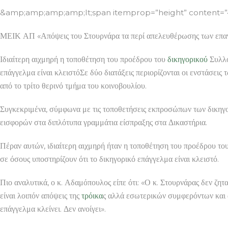
&amp;amp;amp;amp;lt;span itemprop=”height” content
ΜΕΙΚ ΑΠ «Απόψεις του Στουρνάρα τα περί απελευθέρωσης των επαγ
Ιδιαίτερη αιχμηρή η τοποθέτηση του προέδρου του
δικηγορικού
Συλλό
επάγγελμα είναι κλειστόΣε δύο διατάξεις περιορίζονται οι ενστάσει
από το τρίτο θερινό τμήμα του κοινοβουλίου.
Συγκεκριμένα, σύμφωνα με τις τοποθετήσεις εκπροσώπων των δικηγ
εισφορών στα διπλότυπα γραμμάτια είσπραξης στα Δικαστήρια.
Πέραν αυτών, ιδιαίτερη αιχμηρή ήταν η τοποθέτηση του προέδρου το
σε όσους υποστηρίζουν ότι το δικηγορικό επάγγελμα είναι κλειστό.
Πιο αναλυτικά, ο κ. Αδαμόπουλος είπε ότι: «Ο κ. Στουρνάρας δεν ζ
είναι λοιπόν απόψεις της
τρόικα
ς αλλά εσωτερικών συμφερόντων και 
επάγγελμα κλείνει. Δεν ανοίγει».