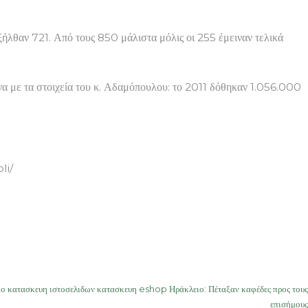
ήλθαν 721. Από τους 850 μάλιστα μόλις οι 255 έμειναν τελικά
ωνα με τα στοιχεία του κ. Αδαμόπουλου: το 2011 δόθηκαν 1.056.000
li/
ο κατασκευη ιστοσελιδων κατασκευη eshop Ηράκλειο: Πέταξαν καφέδες προς τους
επισήμους