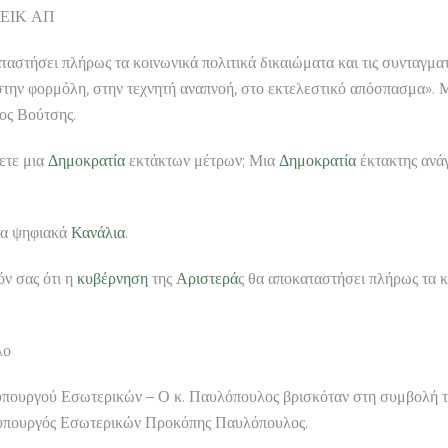
 ΜΕΙΚ ΑΠ
ταστήσει πλήρως τα κοινωνικά πολιτικά δικαιώματα και τις συνταγματ
την φορμόλη, στην τεχνητή αναπνοή, στο εκτελεστικό απόσπασμα». Με
ος Βούτσης.
ζετε μια
Δημοκρατία
εκτάκτων μέτρων; Μια
Δημοκρατία
έκτακτης ανάγ
 τα ψηφιακά
Κανάλια
.
ν σας ότι η
κυβέρνηση
της
Αριστερά
ς θα αποκαταστήσει πλήρως τα κ
λο
υπουργού Εσωτερικών – Ο κ. Παυλόπουλος βρισκόταν στη συμβολή τ
 υπουργός Εσωτερικών Προκόπης Παυλόπουλος.