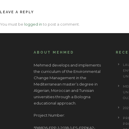
navigation
LEAVE A REPLY
You must be
logged in
to post a comment.
ABOUT MEHMED
REC
Mehmed develops and implements
LA
EN
the curriculum of the Environmental
UN
Change Management in the
Mediterranean master’s degree in
ME
Algerian, Moroccan and Tunisian
UN
universities through a Bologna
OU
educational approach.
20
Project Number:
PR
PR
598826-EPP-1-2018-1-ES-EPPKA2-