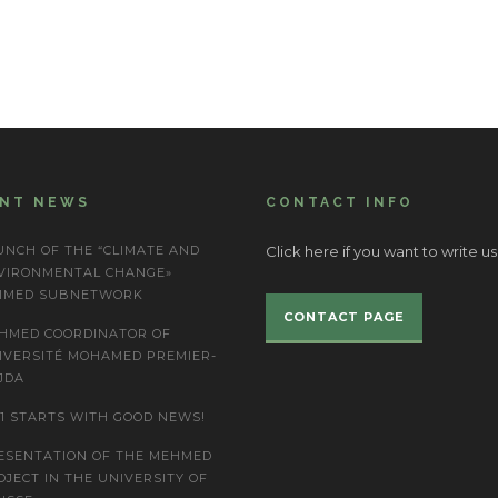
ENT NEWS
CONTACT INFO
UNCH OF THE “CLIMATE AND
Click here if you want to write us
VIRONMENTAL CHANGE»
IMED SUBNETWORK
CONTACT PAGE
HMED COORDINATOR OF
IVERSITÉ MOHAMED PREMIER-
JDA
21 STARTS WITH GOOD NEWS!
ESENTATION OF THE MEHMED
OJECT IN THE UNIVERSITY OF