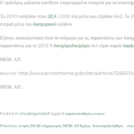
Ο πρόεδρος μάλιστα κατέθεσε συγκεκριμένα στοιχεία για να υποστηρί
Το 2010 εισήλθαν στον
ΔΣΑ
1.005 νέα μέλη και εξήλθαν 642. Το 2
ενεργά μέλη του
δικηγορικού
κλάδου.
Εξίσου, αποκαλυπτικά είναι τα νούμερα για τις παραστάσεις των δι
παραστάσεις και το 2012 9
δικηγόρο
δικηγόρο
ι δεν είχαν καμία
παρά
ΜΕΙΚ ΑΠ
source: http://www.protothema.gr/politics/article/326601/
ΜΕΙΚ ΑΠ…
Posted in
Uncategorized
Tagged
παρακολουθηση κινητου
Post
Previous:
άντρας ΕΚΑΒ πληροφορίες ΜΕΙΚ ΑΠ Κρήτη: Αυτοπυροβολήθηκε… στη θέ