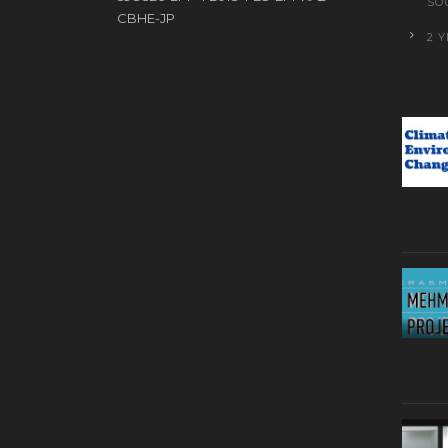
SO
CBHE-JP
2 