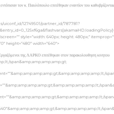
 εντόπισαν τον κ. Παυλόπουλο επιτέθηκαν εναντίον του καθυβρίζοντα
/uiconf_id/12749501/partner_id/787781?
ntry_id=0_125xf6ga&flashvars[akamaiHD.loadingPolicy]=p
screen=”” style=”width: 640px; height: 480px;” itemprop=
”0″ height=”480″ width=”640″>
όμενοι της ΛΑΡΚΟ επιτέθηκαν στον παρακολουθηση κινητου
p;lt;/span&amp;amp;amp;amp;gt;
ntent=””&amp;amp;amp;amp;gt;&amp;amp;amp;amp;lt;/sp
nt=””&amp;amp;amp;amp;gt;&amp;amp;amp;amp;lt;/span
ent=””&amp;amp;amp;amp;gt;&amp;amp;amp;amp;lt;/spa
”640″&amp;amp;amp;amp;gt;&amp;amp;amp;amp;lt;/span