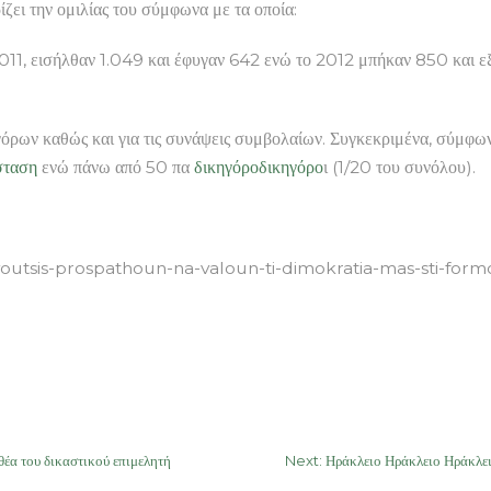
ζει την ομιλίας του σύμφωνα με τα οποία:
011, εισήλθαν 1.049 και έφυγαν 642 ενώ το 2012 μπήκαν 850 και εξ
κηγόρων καθώς και για τις συνάψεις συμβολαίων. Συγκεκριμένα, σύμφ
σταση
ενώ πάνω από 50 πα
δικηγόρο
δικηγόρο
ι (1/20 του συνόλου).
voutsis-prospathoun-na-valoun-ti-dimokratia-mas-sti-formo
α του δικαστικού επιμελητή
Next:
Ηράκλειο Ηράκλειο Ηράκλει