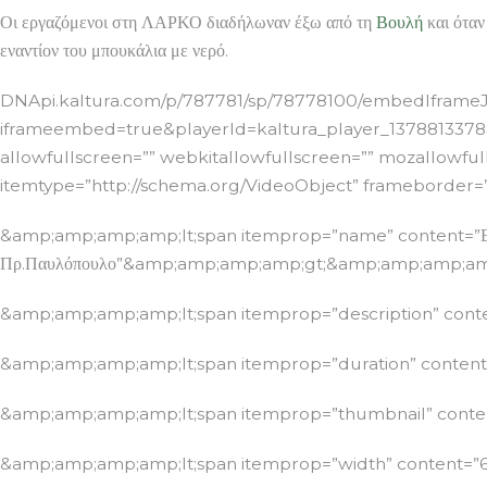
Οι εργαζόμενοι στη ΛΑΡΚΟ διαδήλωναν έξω από τη
Βουλή
και όταν
εναντίον του μπουκάλια με νερό.
DNApi.kaltura.com/p/787781/sp/78778100/embedIframeJs
iframeembed=true&playerId=kaltura_player_1378813378&e
allowfullscreen=”” webkitallowfullscreen=”” mozallowfull
itemtype=”http://schema.org/VideoObject” frameborder=
&amp;amp;amp;amp;lt;span itemprop=”name” content=”Εργαζ
Πρ.Παυλόπουλο”&amp;amp;amp;amp;gt;&amp;amp;amp;am
&amp;amp;amp;amp;lt;span itemprop=”description” co
&amp;amp;amp;amp;lt;span itemprop=”duration” conte
&amp;amp;amp;amp;lt;span itemprop=”thumbnail” cont
&amp;amp;amp;amp;lt;span itemprop=”width” content=