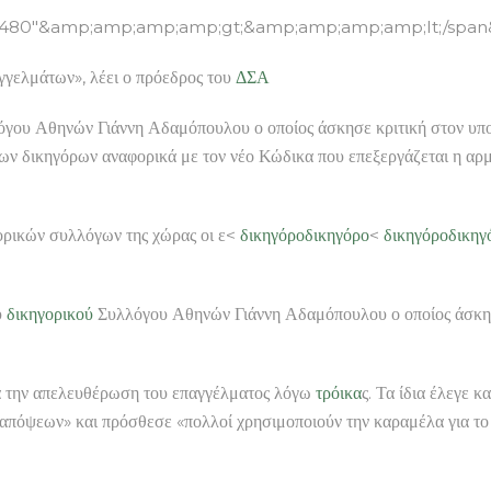
=”480″&amp;amp;amp;amp;gt;&amp;amp;amp;amp;lt;/spa
γελμάτων», λέει ο πρόεδρος του
ΔΣΑ
γου Αθηνών Γιάννη Αδαμόπουλου ο οποίος άσκησε κριτική στον υπου
ς των δικηγόρων αναφορικά με τον νέο Κώδικα που επεξεργάζεται η αρ
ορικών συλλόγων της χώρας οι ε<
δικηγόρο
δικηγόρο
<
δικηγόρο
δικηγ
υ
δικηγορικού
Συλλόγου Αθηνών Γιάννη Αδαμόπουλου ο οποίος άσκησ
ητα την απελευθέρωση του επαγγέλματος λόγω
τρόικα
ς. Τα ίδια έλεγε 
απόψεων» και πρόσθεσε «πολλοί χρησιμοποιούν την καραμέλα για το 