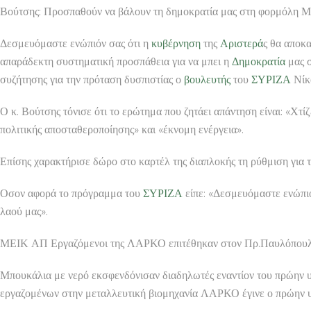
Βούτσης: Προσπαθούν να βάλουν τη δημοκρατία μας στη φορμόλη
Δεσμευόμαστε ενώπιόν σας ότι η
κυβέρνηση
της
Αριστερά
ς θα αποκα
απαράδεκτη συστηματική προσπάθεια για να μπει η
Δημοκρατία
μας σ
συζήτησης για την πρόταση δυσπιστίας ο
βουλευτής
του
ΣΥΡΙΖΑ
Νίκ
Ο κ. Βούτσης τόνισε ότι το ερώτημα που ζητάει απάντηση είναι: «Χτί
πολιτικής αποσταθεροποίησης» και «έκνομη ενέργεια».
Επίσης χαρακτήρισε δώρο στο καρτέλ της διαπλοκής τη ρύθμιση για
Οσον αφορά το πρόγραμμα του
ΣΥΡΙΖΑ
είπε: «Δεσμευόμαστε ενώπιό
λαού μας».
ΜΕΙΚ ΑΠ Εργαζόμενοι της ΛΑΡΚΟ επιτέθηκαν στον Πρ.Παυλόπου
Μπουκάλια με νερό εκσφενδόνισαν διαδηλωτές εναντίον του πρώην 
εργαζομένων στην μεταλλευτική βιομηχανία ΛΑΡΚΟ έγινε ο πρώην