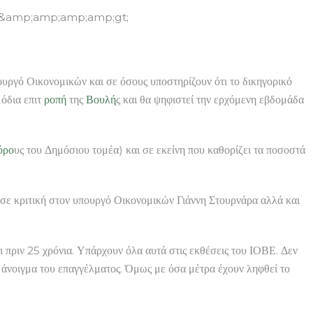
n&amp;amp;amp;amp;gt;
ργό Οικονομικών και σε όσους υποστηρίζουν ότι το δικηγορικό
μόδια επιτ
ροπή
της
Βουλή
ς και θα ψηφιστεί την ερχόμενη εβδομάδα
όρο
υς του Δημόσιου τομέα) και σε εκείνη που καθορίζει τα ποσοστά
ε κριτική στον υπουργό Οικονομικών Γιάννη Στουρνάρα αλλά και
και πριν 25 χρόνια. Υπάρχουν όλα αυτά στις εκθέσεις του ΙΟΒΕ. Δεν
άνοιγμα του επαγγέλματος. Όμως με όσα μέτρα έχουν ληφθεί το