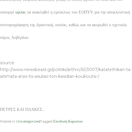
υπουργό
υγεία
ς να ανακληθεί η εγκύκλιος του ΕΟΠΥΥ για την αποκλειστική
συνταγογράφηση της δραστικής ουσίας, καθώς και να ακυρωθεί ο σχετικός
νόμος Λοβέρδου.
ΠΕΤΡΕΣ ΚΑΙ ΠΛΑΚΕΣ
source:
http://www.newsbeast.gr/politiki/arthro/603007/katatethikan-ta-
aitimata-arsis-tis-asulias-ton-kasidiari-koukoutsi-/
ΠΕΤΡΕΣ ΚΑΙ ΠΛΑΚΕΣ…
Posted in
Uncategorized
Tagged
Επενδυση Καρυστου