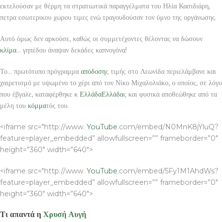
εκτελούσαν με θέρμη τα στρατιωτικά παραγγέλματα του Ηλία Κασιδιάρη,
πετρα εσωτερικου χωρου τιμες ενώ τραγουδούσαν τον ύμνο της οργάνωσης.
Αυτό όμως δεν αρκούσε, καθώς οι συμμετέχοντες θέλοντας να δώσουν
κλίμα
… γηπέδου άναψαν δεκάδες καπνογόνα!
Το… πρωτότυπο πρόγραμμα
απόδοση
ς τιμής στο Λεωνίδα περιελάμβανε και
χαιρετισμό με υψωμένο το χέρι από τον Νίκο Μιχαλολιάκο, ο οποίος, σε λόγο
που έβγαλε, καταφέρθηκε κ
Ελλάδα
Ελλάδα
ς και φυσικά αποθεώθηκε από τα
μέλη του
κόμμα
τός του.
<iframe src="http://www.
YouTube
.com/embed/N0MnK8jYluQ?
feature=player_embedded” allowfullscreen=”” frameborder=”0″
height=”360″ width=”640″>
<iframe src="http://www.
YouTube
.com/embed/5Fy1M1AhdWs?
feature=player_embedded” allowfullscreen=”” frameborder=”0″
height=”360″ width=”640″>
Τι απαντά η
Χρυσή Αυγή