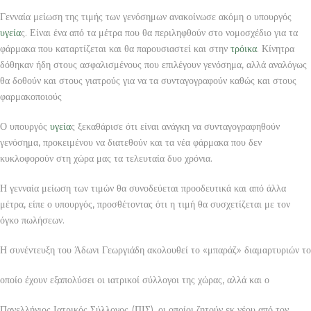
Γενναία μείωση της τιμής των γενόσημων ανακοίνωσε ακόμη ο υπουργός
υγεία
ς. Είναι ένα από τα μέτρα που θα περιληφθούν στο νομοσχέδιο για τα
φάρμακα που καταρτίζεται και θα παρουσιαστεί και στην
τρόικα
. Κίνητρα
δόθηκαν ήδη στους ασφαλισμένους που επιλέγουν γενόσημα, αλλά αναλόγως
θα δοθούν και στους γιατρούς για να τα συνταγογραφούν καθώς και στους
φαρμακοποιούς
Ο υπουργός
υγεία
ς ξεκαθάρισε ότι είναι ανάγκη να συνταγογραφηθούν
γενόσημα, προκειμένου να διατεθούν και τα νέα φάρμακα που δεν
κυκλοφορούν στη χώρα μας τα τελευταία δυο χρόνια.
Η γενναία μείωση των τιμών θα συνοδεύεται προοδευτικά και από άλλα
μέτρα, είπε ο υπουργός, προσθέτοντας ότι η τιμή θα συσχετίζεται με τον
όγκο πωλήσεων.
Η συνέντευξη του Άδωνι Γεωργιάδη ακολουθεί το «μπαράζ» διαμαρτυριών το
οποίο έχουν εξαπολύσει οι ιατρικοί σύλλογοι της χώρας, αλλά και ο
Πανελλήνιος Ιατρικός Σύλλογος (ΠΙΣ), οι οποίοι ζητούν εκ νέου από τον