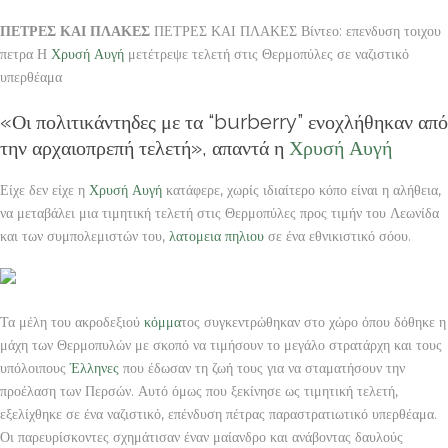
ΠΕΤΡΕΣ ΚΑΙ ΠΛΑΚΕΣ
ΠΕΤΡΕΣ ΚΑΙ ΠΛΑΚΕΣ Βίντεο: επενδυση τοιχου
πετρα Η
Χρυσή Αυγή
μετέτρεψε τελετή στις Θερμοπύλες σε ναζιστικό
υπερθέαμα
«Οι πολιτικάντηδες με τα “burberry” ενοχλήθηκαν από
την αρχαιοπρεπή τελετή», απαντά η
Χρυσή Αυγή
Είχε δεν είχε η
Χρυσή Αυγή
κατάφερε, χωρίς ιδιαίτερο κόπο είναι η αλήθεια,
να μεταβάλει μια τιμητική τελετή στις Θερμοπύλες προς τιμήν του Λεωνίδα
και των συμπολεμιστών του,
λατομεια πηλιου
σε ένα εθνικιστικό σόου.
Τα μέλη του ακροδεξιού
κόμμα
τος συγκεντρώθηκαν στο χώρο όπου δόθηκε η
μάχη των Θερμοπυλών με σκοπό να τιμήσουν το μεγάλο στρατάρχη και τους
υπόλοιπους
Έλληνες
που έδωσαν τη ζωή τους για να σταματήσουν την
προέλαση των Περσών. Αυτό όμως που ξεκίνησε ως τιμητική τελετή,
εξελίχθηκε σε ένα ναζιστικό, επένδυση πέτρας παραστρατιωτικό υπερθέαμα.
Οι παρευρίσκοντες σχημάτισαν έναν μαίανδρο και ανάβοντας δαυλούς