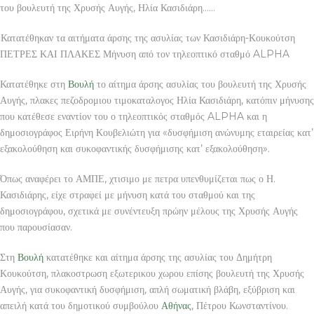
του βουλευτή της Χρυσής Αυγής, Ηλία Κασιδιάρη……
Κατατέθηκαν τα αιτήματα άρσης της ασυλίας των Κασιδιάρη-Κουκούτση
ΠΕΤΡΕΣ ΚΑΙ ΠΛΑΚΕΣ Μήνυση από τον τηλεοπτικό σταθμό ALPHA
Κατατέθηκε στη
Βουλή
το αίτημα άρσης ασυλίας του βουλευτή της Χρυσής
Αυγής, πλακες πεζοδρομιου τιμοκαταλογος Ηλία Κασιδιάρη, κατόπιν μήνυσης
που κατέθεσε εναντίον του ο τηλεοπτικός σταθμός ALPHA και η
δημοσιογράφος Ειρήνη Κουβελιώτη για «δυσφήμιση ανώνυμης εταιρείας κατ’
εξακολούθηση και συκοφαντικής δυσφήμισης κατ’ εξακολούθηση».
Όπως αναφέρει το ΑΜΠΕ, χτισιμο με πετρα υπενθυμίζεται πως ο Η.
Κασιδιάρης, είχε στραφεί με μήνυση κατά του σταθμού και της
δημοσιογράφου, σχετικά με συνέντευξη πρώην μέλους της Χρυσής Αυγής
που παρουσίασαν.
Στη
Βουλή
κατατέθηκε και αίτημα άρσης της ασυλίας του Δημήτρη
Κουκούτση, πλακοστρωση εξωτερικου χωρου επίσης βουλευτή της Χρυσής
Αυγής, για συκοφαντική δυσφήμιση, απλή σωματική βλάβη, εξύβριση και
απειλή κατά του δημοτικού συμβούλου
Αθήνας
, Πέτρου Κωνσταντίνου.