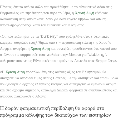
Πάντως, έπειτα από το σάλο που προκλήθηκε με το εθνικιστικό σόου στις
Θερμοπύλες και την έκταση που πήρε το θέμα, η
Χρυσή Αυγή
εξέδωσε
ανακοίνωση στην οποία κάνει λόγο για έναν «οχετό ύβρεων και άθλιας
παραπληροφόρησης» κατά του Εθνικιστικού Κινήματος.
«Οι πολιτικάντηδες με τα “burberry” που χαζογελάνε στις τηλεοπτικές
κάμερες, ασφαλώς ενοχλήθηκαν από την αρχαιοπρεπή τελετή της Χρυσής
Αυγής», αναφέρει η
Χρυσή Αυγή
και συνεχίζει προσθέτοντας ότι, «αυτοί που
στέλνουν τις κομματικές τους νεολαίες στην Μύκονο για “clubbing”,
πολεμούν τους νέους Εθνικιστές που τιμούν τον Λεωνίδα στις Θερμοπύλες».
«Η
Χρυσή Αυγή
προσηλωμένη στις αιώνιες αξίες του Ελληνισμού, θα
συνεχίσει να αποδίδει τιμές στους Πατέρες, με την αισθητική και τα σύμβολα
που γέννησε ο αρχαίος ελληνικός κόσμος και συνεχίζουν να εμπνέουν ακόμα
και στο άχρωμο σήμερα.», καταλήγει.Δωρεάν φάρμακα σε ανασφάλιστους και
άπορους ανακοίνωσε ο Άδωνις
Η δωράν φαρμακευτική περίθαλψη θα αφορά στο
πρόγραμμα κάλυψης των δικαιούχων των εισιτηρίων