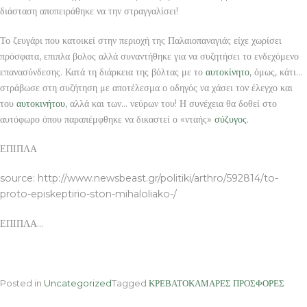
διάσταση αποπειράθηκε να την στραγγαλίσει!
Το ζευγάρι που κατοικεί στην περιοχή της Παλαιοπαναγιάς είχε χωρίσει
πρόσφατα, επιπλα βολος αλλά συναντήθηκε για να συζητήσει το ενδεχόμενο
επανασύνδεσης. Κατά τη διάρκεια της βόλτας με το
αυτοκίνητο
, όμως, κάτι…
στράβωσε στη συζήτηση με αποτέλεσμα ο οδηγός να χάσει τον έλεγχο και
του
αυτοκινήτου
, αλλά και των… νεύρων του! Η συνέχεια θα δοθεί στο
αυτόφωρο όπου παραπέμφθηκε να δικαστεί ο «νταής»
σύζυγος
.
ΕΠΙΠΛΑ
source: http://www.newsbeast.gr/politiki/arthro/592814/to-
proto-episkeptirio-ston-mihaloliako-/
ΕΠΙΠΛΑ…
Posted in
Uncategorized
Tagged
ΚΡΕΒΑΤΟΚΑΜΑΡΕΣ ΠΡΟΣΦΟΡΕΣ