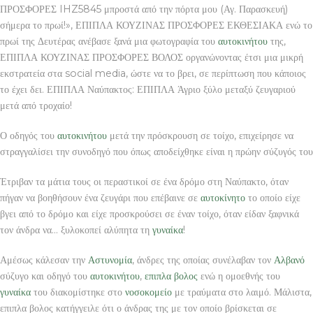
ΠΡΟΣΦΟΡΕΣ IHZ5845 μπροστά από την πόρτα μου (Αγ. Παρασκευή)
σήμερα το πρωί!», ΕΠΙΠΛΑ ΚΟΥΖΙΝΑΣ ΠΡΟΣΦΟΡΕΣ ΕΚΘΕΣΙΑΚΑ ενώ το
πρωί της Δευτέρας ανέβασε ξανά μια φωτογραφία του
αυτοκινήτου
της,
ΕΠΙΠΛΑ ΚΟΥΖΙΝΑΣ ΠΡΟΣΦΟΡΕΣ ΒΟΛΟΣ οργανώνοντας έτσι μια μικρή
εκστρατεία στα social media, ώστε να το βρει, σε περίπτωση που κάποιος
το έχει δει. ΕΠΙΠΛΑ Ναύπακτος: ΕΠΙΠΛΑ Άγριο ξύλο μεταξύ ζευγαριού
μετά από τροχαίο!
Ο οδηγός του
αυτοκινήτου
μετά την πρόσκρουση σε τοίχο, επιχείρησε να
στραγγαλίσει την συνοδηγό που όπως αποδείχθηκε είναι η πρώην σύζυγός του
Έτριβαν τα μάτια τους οι περαστικοί σε ένα δρόμο στη Ναύπακτο, όταν
πήγαν να βοηθήσουν ένα ζευγάρι που επέβαινε σε
αυτοκίνητο
το οποίο είχε
βγει από το δρόμο και είχε προσκρούσει σε έναν τοίχο, όταν είδαν ξαφνικά
τον άνδρα να… ξυλοκοπεί αλύπητα τη
γυναίκα
!
Αμέσως κάλεσαν την
Αστυνομία
, άνδρες της οποίας συνέλαβαν τον
Αλβανό
σύζυγο και οδηγό του
αυτοκινήτου
,
επιπλα βολος
ενώ η ομοεθνής του
γυναίκα
του διακομίστηκε στο
νοσοκομείο
με τραύματα στο λαιμό. Μάλιστα,
επιπλα βολος κατήγγειλε ότι ο άνδρας της με τον οποίο βρίσκεται σε