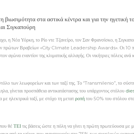
 τη βιωσιμότητα στα αστικά κέντρα και για την ηγετική 
και Σιγκαπούρη
ο, η Νέα Υόρκη, το Ρίο ντε Τζανείρο, τον Σαν Φρανσίσκο, η Σιγκαπ
 πρώτων Βραβείων «City Climate Leadership Awards». Οι 10 πόλεις
στον αγώνα εναντίον της κλιματικής αλλαγής. Οι νικήτριες πόλεις ανά
τόλο των λεωφορείων και των ταξί της. Το “Transmilenio”, το σύστη
λα, γίνεται προσπάθεια αντικατάστασης του υπάρχοντος στόλου
die
με ηλεκτρικά ταξί, με στόχο τη μετατ
ροπή
του 50% του στόλου στα
 που θέ
ΤΕΙ
τις βάσεις ώστε η πόλη να γίνει η πρώτη πρωτεύουσα με
ρακα από τα κτίρια, που αντιστοιχούν στο 75% των συνολικών εκπομ