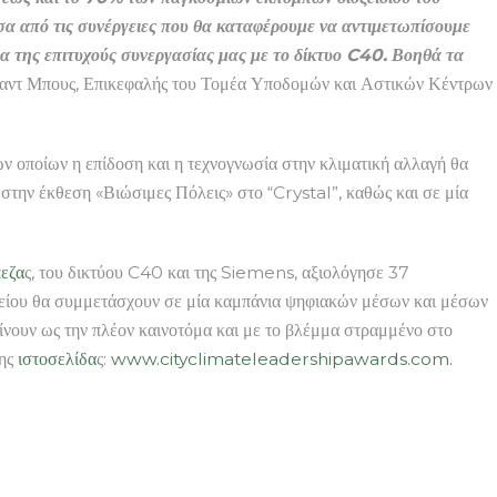
έσα από τις συνέργειες που θα καταφέρουμε να αντιμετωπίσουμε
 της επιτυχούς συνεργασίας μας με το δίκτυο C40. Βοηθά τα
λαντ Μπους, Επικεφαλής του Τομέα Υποδομών και Αστικών Κέντρων
οποίων η επίδοση και η τεχνογνωσία στην κλιματική αλλαγή θα
στην έκθεση «Βιώσιμες Πόλεις» στο “Crystal”, καθώς και σε μία
πεζα
ς, του δικτύου C40 και της Siemens, αξιολόγησε 37
ραβείου θα συμμετάσχουν σε μία καμπάνια ψηφιακών μέσων και μέσων
ίνουν ως την πλέον καινοτόμα και με το βλέμμα στραμμένο στο
της
ιστοσελίδα
ς:
www.cityclimateleadershipawards.com.