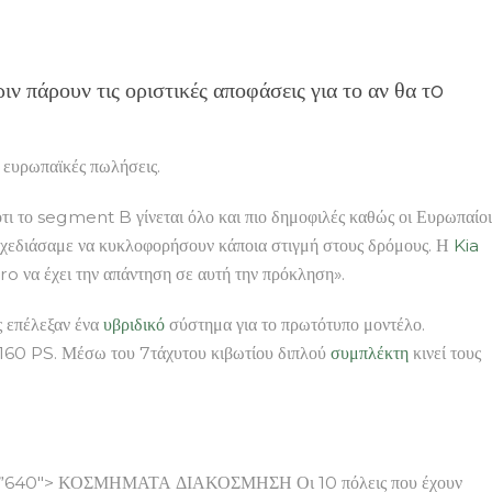
ιν πάρουν τις οριστικές αποφάσεις για το αν θα τo
ς ευρωπαϊκές πωλήσεις.
ο ότι το segment B γίνεται όλο και πιο δημοφιλές καθώς οι Ευρωπαίοι
χεδιάσαμε να κυκλοφορήσουν κάποια στιγμή στους δρόμους. Η
Kia
Niro να έχει την απάντηση σε αυτή την πρόκληση».
 επέλεξαν ένα
υβριδικό
σύστημα για το πρωτότυπο μοντέλο.
ύ 160 PS. Μέσω του 7τάχυτου κιβωτίου διπλού
συμπλέκτη
κινεί τους
”640″> ΚΟΣΜΗΜΑΤΑ ΔΙΑΚΟΣΜΗΣΗ Οι 10 πόλεις που έχουν