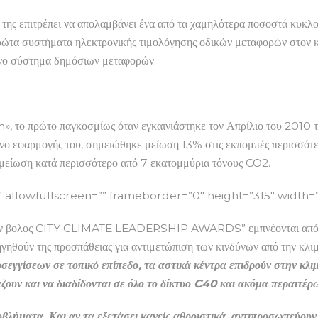
ης επιτρέπει να απολαμβάνει ένα από τα χαμηλότερα ποσοστά κυκλο
πρώτα συστήματα ηλεκτρονικής τιμολόγησης οδικών μεταφορών στον
ένο σύστημα δημόσιων μεταφορών.
το πρώτο παγκοσμίως όταν εγκαινιάστηκε τον Απρίλιο του 2010 το 
ρόνο εφαρμογής του, σημειώθηκε μείωση 13% στις εκπομπές περισσό
μείωση κατά περισσότερο από 7 εκατομμύρια τόνους CO2.
llowfullscreen=”” frameborder=”0″ height=”315″ width=
βολος CITY CLIMATE LEADERSHIP AWARDS” εμπνέονται από την ιδέ
 ηγηθούν της προσπάθειας για αντιμετώπιση των κινδύνων από την κλ
εγγίσεων σε τοπικό επίπεδο, τα αστικά κέντρα επιδρούν στην κλιμ
ζουν και να διαδίδονται σε όλο το δίκτυο C40 και ακόμα περαιτέρ
οβλήματα. Και αν τα εξετάσει κανείς αθροιστικά, αντιπροσωπεύου