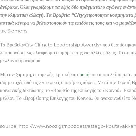
άνθρακα. Όλοι γνωρίζουμε τα εξής δύο πράγματα: ο αγώνας ενάντια
την κλιματική αλλαγή. Τα Βραβεία “City χειροποιητα κοσμηματα
αστικά κέντρα να βελτιστοποιούν τις επιδόσεις τους και να μοιράζο
της Siemens.
Τα Βραβεία«City Climate Leadership Awards» που θεσπίστηκαν πρ
λειτουργήσει ως πλατφόρμα επιμόρφωσης για άλλες πόλεις. Τα σημαν
μελλοντική αναφορά.
Μία ανεξάρτητη, επταμελής, κριτική επιτ
ροπή
που αποτελείται από π
συμμετοχές από τις 29 τελικές υποψήφιες πόλεις. Μετά την Τελετή 
κοινωνικής δικτύωσης, το «Βραβείο της Επιλογής του Κοινού». Εκπ
μέλλον. Το «Βραβείο της Επιλογής του Κοινού» θα ανακοινωθεί το Ν
ΚΟΣΜΗΜΑΤΑ ΔΙΑΚΟΣΜΗΣΗ
source: http://www.nooz.gr/noozpets/astego-koutavaki-ana