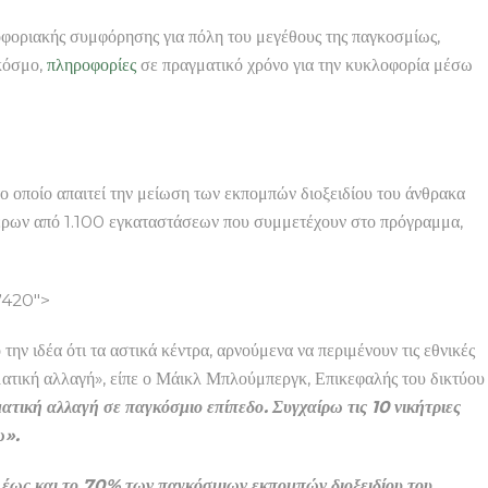
φοριακής συμφόρησης για πόλη του μεγέθους της παγκοσμίως,
 κόσμο,
πληροφορίες
σε πραγματικό χρόνο για την κυκλοφορία μέσω
οποίο απαιτεί την μείωση των εκπομπών διοξειδίου του άνθρακα
τερων από 1.100 εγκαταστάσεων που συμμετέχουν στο πρόγραμμα,
”420″>
α ότι τα αστικά κέντρα, αρνούμενα να περιμένουν τις εθνικές
ιματική αλλαγή», είπε ο Μάικλ Μπλούμπεργκ, Επικεφαλής του δικτύου
ατική αλλαγή σε παγκόσμιο επίπεδο. Συγχαίρω τις 10 νικήτριες
ω».
ν έως και το 70% των παγκόσμιων εκπομπών διοξειδίου του