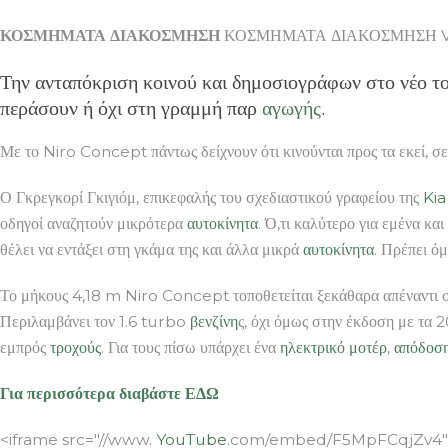
ΚΟΣΜΗΜΑΤΑ ΔΙΑΚΟΣΜΗΣΗ
ΚΟΣΜΗΜΑΤΑ ΔΙΑΚΟΣΜΗΣΗ Vid
Την ανταπόκριση κοινού και δημοσιογράφων στο νέο τ
περάσουν ή όχι στη γραμμή παρ
αγωγής
.
Με το Niro Concept πάντως δείχνουν ότι κινούνται προς τα εκεί, σε
Ο Γκρεγκορί Γκιγιόμ, επικεφαλής του σχεδιαστικού γραφείου της
Kia
οδηγοί αναζητούν μικρότερα
αυτοκίνητα
. Ό,τι καλύτερο για εμένα κ
θέλει να εντάξει στη γκάμα της και άλλα μικρά
αυτοκίνητα
. Πρέπει όμ
Το μήκους 4,18 m Niro Concept τοποθετείται ξεκάθαρα απέναντι 
Περιλαμβάνει τον 1.6 turbo
βενζίνη
ς, όχι όμως στην έκδοση με τα 
εμπρός
τροχούς
. Για τους πίσω υπάρχει ένα
ηλεκτρικό
μοτέρ
,
απόδοσ
Για περισσότερα διαβάστε ΕΔΩ
<iframe src="//www.
YouTube
.com/embed/F5MpFCqjZv4″ a