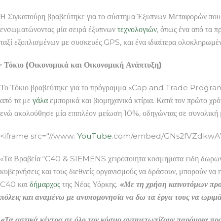
Η Σιγκαπούρη βραβεύτηκε για το σύστημα Έξυπνων Μεταφορών που τ
ενσωματώνοντας μία σειρά έξυπνων
τεχνολογιών
, όπως ένα από τα 
ταξί εξοπλισμένων με συσκευές GPS, και ένα ιδιαίτερα ολοκληρωμ
∙ Τόκιο (Οικονομικά και Οικονομική Ανάπτυξη)
Το Τόκιο βραβεύτηκε για το πρόγραμμα «Cap and Trade Program», 
από τα με
γάλα
εμπορικά και βιομηχανικά κτίρια. Κατά τον πρώτο χ
ενώ ακολούθησε μία επιπλέον μείωση 10%, οδηγώντας σε συνολική 
<iframe src="//www.
YouTube
.com/embed/GNs2fVZdkwA” a
«Τα Βραβεία “C40 & SIEMENS χειροποιητα κοσμηματα ειδη δωρων 
κυβερνήσεις και τους διεθνείς οργανισμούς να δράσουν, μπορούν να
C40 και
δήμαρχος
της Νέας Υόρκης.
«Με τη χρήση καινοτόμων προσ
πόλεις και αναμένω με ανυπομονησία να δω τα έργα τους να ωριμά
«Τα αστικά κέντρα σε όλο τον κόσμο αντιμετωπίζουν παρόμοια πρ