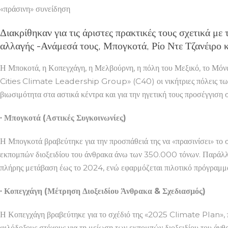
«πράσινη» συνείδηση
Διακρίθηκαν για τις άριστες πρακτικές τους σχετικά με
αλλαγής -Ανάμεσά τους, Μπογκοτά, Ρίο Ντε Τζανέιρο 
Η Μποκοτά, η Κοπεγχάγη, η Μελβούρνη, η πόλη του Μεξικό, το Μόναχ
Cities Climate Leadership Group» (C40) οι νικήτριες πόλεις των
βιωσιμότητα στα αστικά κέντρα και για την ηγετική τους προσέγγιση 
∙ Μπογκοτά (Αστικές Συγκοινωνίες)
Η Μπογκοτά βραβεύτηκε για την προσπάθειά της να «πρασινίσει» το σ
εκπομπών διοξειδίου του άνθρακα άνω των 350.000 τόνων. Παράλλη
πλήρης μετάβαση έως το 2024, ενώ εφαρμόζεται πιλοτικό πρόγραμμα 
∙ Κοπεγχάγη (Μέτρηση Διοξειδίου Άνθρακα & Σχεδιασμός)
Η Κοπεγχάγη βραβεύτηκε για το σχέδιό της «2025 Climate Plan»,
φιλόδοξους στόχους για τη μείωση των εκπομπών διοξειδίου του άνθ