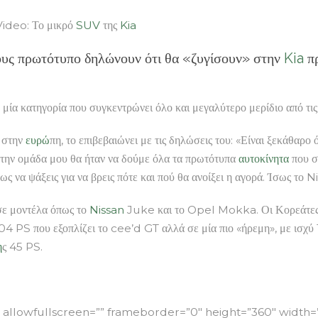
eo: Το μικρό
SUV
της
Kia
ους πρωτότυπο δηλώνουν ότι θα «ζυγίσουν» στην
Kia
πρ
 μία κατηγορία που συγκεντρώνει όλο και μεγαλύτερο μερίδιο από τι
στην
ευρώ
πη, το επιβεβαιώνει με τις δηλώσεις του: «Είναι ξεκάθαρ
αι την ομάδα μου θα ήταν να δούμε όλα τα πρωτότυπα
αυτοκίνητα
που σ
ως να ψάξεις για να βρεις πότε και πού θα ανοίξει η αγορά. Ίσως το 
σε μοντέλα όπως το
Nissan
Juke και το Opel Mokka. Οι Κορεάτες
204 PS που εξοπλίζει το cee’d GT αλλά σε μία πιο «ήρεμη», με ισχ
η
ς 45 PS.
llowfullscreen=”” frameborder=”0″ height=”360″ width=