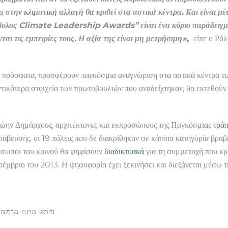
 στην κλιματική αλλαγή θα κριθεί στα αστικά κέντρα. Και είναι μ
 βολος Climate Leadership Awards” είναι ένα κύριο παράδειγμα
νται τις εμπειρίες τους. Η αξία της είναι μη μετρήσιμη»,
είπε ο Ρό
όσφατα, προσφέρουν παγκόσμια αναγνώριση στα αστικά κέντρα των 
τικότερα στοιχεία των πρωτοβουλιών που αναδείχτηκαν, θα εκτεθούν 
ρώην Δημάρχους, αρχιτέκτονες και εκπροσώπους της Παγκόσμιας
τρά
Βράβευσης, οι 19 πόλεις που δε διακρίθηκαν σε κάποια κατηγορία β
ρόσωποι του κοινού θα ψηφίσουν
διαδικτυακά
για τη συμμετοχή που κρ
οέμβριο του 2013. Η ψηφοφορία έχει ξεκινήσει και διεξάγεται μέσω 
zita-ena-spiti