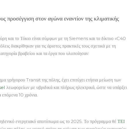
τους προσέγγιση στον αγώνα εναντίον της κλιματικής
ούρη και το Τόκιο είναι σύμφων με τη Siemens και το δίκτυο «C40
 διακρίθηκαν για τις άριστες πρακτικές τους σχετικά με τη
 κατηγορία βραβείου και τα έργα που υλοποίησαν:
μα γρήγορου Transit της πόλης, έχει επιτύχει ετήσια μείωση των
sel
λεωφορείων με υβριδικά και πλήρως ηλεκτρικά, ώστε να υπάρξει
 επόμενα 10 χρόνια.
 μηδενικό ενεργειακό αποτύπωμα ως το 2025. Το πρόγραμμα θέ
ΤΕΙ
πών της πόλης, με γενικό στόχο τη μείωση των συνολικών εκπομπών