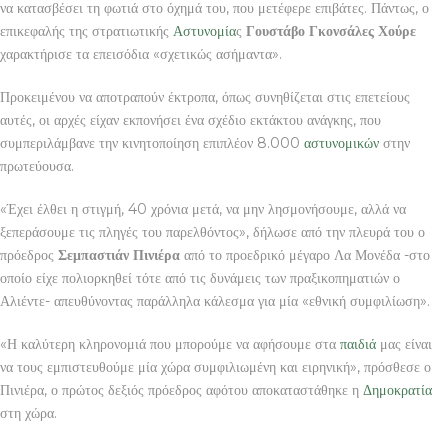
να κατασβέσει τη φωτιά στο όχημά του, που μετέφερε επιβάτες. Πάντως, ο
επικεφαλής της στρατιωτικής
Αστυνομία
ς
Γουστάβο Γκονσάλες Χούρε
χαρακτήρισε τα επεισόδια «σχετικώς ασήμαντα».
Προκειμένου να αποτραπούν έκτροπα, όπως συνηθίζεται στις επετείους
αυτές, οι αρχές είχαν εκπονήσει ένα σχέδιο εκτάκτου ανάγκης, που
συμπεριλάμβανε την κινητοποίηση επιπλέον 8.000
αστυνομικών
στην
πρωτεύουσα.
«Έχει έλθει η στιγμή, 40 χρόνια μετά, να μην λησμονήσουμε, αλλά να
ξεπεράσουμε τις πληγές του παρελθόντος», δήλωσε από την πλευρά του ο
πρόεδρος
Σεμπαστιάν Πινιέρα
από το προεδρικό μέγαρο Λα Μονέδα -στο
οποίο είχε πολιορκηθεί τότε από τις δυνάμεις των πραξικοπηματιών ο
Αλιέντε- απευθύνοντας παράλληλα κάλεσμα για μία «εθνική συμφιλίωση».
«Η καλύτερη κληρονομιά που μπορούμε να αφήσουμε στα
παιδιά
μας είναι
να τους εμπιστευθούμε μία χώρα συμφιλιωμένη και ειρηνική», πρόσθεσε ο
Πινιέρα, ο πρώτος δεξιός πρόεδρος αφότου αποκαταστάθηκε η
Δημοκρατία
στη χώρα.