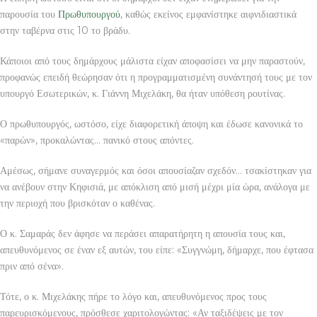
παρουσία του
Πρωθυπουργού
, καθώς εκείνος εμφανίστηκε αιφνιδιαστικά
στην ταβέρνα στις 10 το βράδυ.
Κάποιοι από τους δημάρχους μάλιστα είχαν αποφασίσει να μην παραστούν,
προφανώς επειδή θεώρησαν ότι η προγραμματισμένη συνάντησή τους με τον
υπουργό Εσωτερικών, κ. Γιάννη Μιχελάκη, θα ήταν υπόθεση ρουτίνας.
Ο πρωθυπουργός, ωστόσο, είχε διαφορετική άποψη και έδωσε κανονικά το
«παρών», προκαλώντας… πανικό στους απόντες.
Αμέσως, σήμανε συναγερμός και όσοι απουσίαζαν σχεδόν… τσακίστηκαν για
να ανέβουν στην Κηφισιά, με απόκλιση από μισή μέχρι μία ώρα, ανάλογα με
την περιοχή που βρισκόταν ο καθένας.
Ο κ. Σαμαράς δεν άφησε να περάσει απαρατήρητη η απουσία τους και,
απευθυνόμενος σε έναν εξ αυτών, του είπε: «Συγγνώμη, δήμαρχε, που έφτασα
πριν από σένα».
Τότε, ο κ. Μιχελάκης πήρε το λόγο και, απευθυνόμενος προς τους
παρευρισκόμενους, πρόσθεσε χαριτολογώντας: «Αν ταξιδέψεις με τον