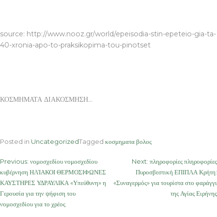
ΚΟΣΜΗΜΑΤΑ ΔΙΑΚΟΣΜΗΣΗ
source: http://www.nooz.gr/world/epeisodia-stin-epeteio-gia-ta-
40-xronia-apo-to-praksikopima-tou-pinotset
ΚΟΣΜΗΜΑΤΑ ΔΙΑΚΟΣΜΗΣΗ…
Posted in
Uncategorized
Tagged
κοσμηματα βολος
Post
Previous:
νομοσχεδίου νομοσχεδίου
Next:
πληροφορίες πληροφορίες
κυβέρνηση ΗΛΊΑΚΟΙ ΘΕΡΜΟΣΙΦΩΝΕΣ
Πυροσβεστική ΕΠΙΠΛΑ Κρήτη:
navigation
ΚΑΥΣΤΗΡΕΣ ΥΔΡΑΥΛΙΚΑ «Υπεύθυνη» η
«Συναγερμός» για τουρίστα στο φαράγγι
Γερουσία για την ψήφιση του
της Αγίας Ειρήνης
νομοσχεδίου για το χρέος