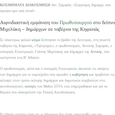
ΚΟΣΜΗΜΑΤΑ ΔΙΑΚΟΣΜΗΣΗ
Αντ. Σαμαράς: «Συγγνώμη, δήμαρχε, που
έφτασα πριν από σένα!»
Αιφνιδιαστική εμφάνιση του
Πρωθυπουργού
στο δείπνο
Μιχελάκη – δημάρχων σε ταβέρνα της Κηφισιάς
Σε ιδιαιτέρως φιλικό
κλίμα
δείπνησαν το βράδυ της Δευτέρας, στη γνωστή
ταβέρνα της Κηφισιάς, «Τηλέμαχος», ο πρωθυπουργός, Αντώνης Σαμαράς, ο
υπουργός Εσωτερικών, Γιάννης Μιχελάκης και δήμαρχοι της
Αττική
ς, που
εκλέγονται στη Β’ Αθηνών.
Ο πρωθυπουργός, αλλά και ο υπουργός Εσωτερικών, άκουσαν τις απόψεις
των δημάρχων για το νομοσχέδιο που προωθεί η
κυβέρνηση
και προβλέπει τις
αλλαγές στον τρόπο εκλογής δημάρχων και δημοτικών συμβούλων στις
αυτοδιοικητικές
εκλογές
του Μαΐου 2014, ενώ ενημερώθηκαν και για τα
θέματα που απασχολούν την Τοπική Αυτοδιοίκηση.
Η είδηση ωστόσο είναι ότι οι δήμαρχοι δεν είχαν ενημερωθεί για την