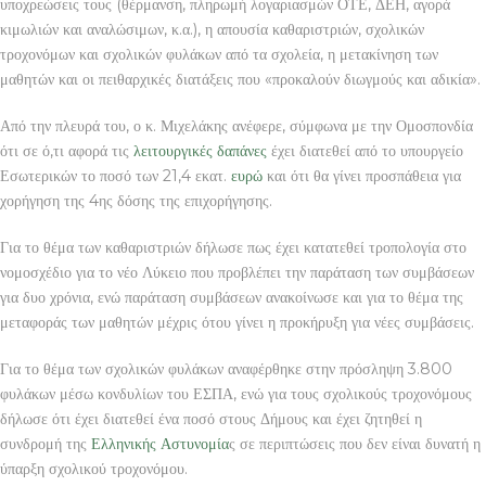
υποχρεώσεις τους (θέρμανση, πληρωμή λογαριασμών ΟΤΕ, ΔΕΗ, αγορά
κιμωλιών και αναλώσιμων, κ.α.), η απουσία καθαριστριών, σχολικών
τροχονόμων και σχολικών φυλάκων από τα σχολεία, η μετακίνηση των
μαθητών και οι πειθαρχικές διατάξεις που «προκαλούν διωγμούς και αδικία».
Από την πλευρά του, ο κ. Μιχελάκης ανέφερε, σύμφωνα με την Ομοσπονδία
ότι σε ό,τι αφορά τις
λειτουργικές δαπάνες
έχει διατεθεί από το υπουργείο
Εσωτερικών το ποσό των 21,4 εκατ.
ευρώ
και ότι θα γίνει προσπάθεια για
χορήγηση της 4ης δόσης της επιχορήγησης.
Για το θέμα των καθαριστριών δήλωσε πως έχει κατατεθεί τροπολογία στο
νομοσχέδιο για το νέο Λύκειο που προβλέπει την παράταση των συμβάσεων
για δυο χρόνια, ενώ παράταση συμβάσεων ανακοίνωσε και για το θέμα της
μεταφοράς των μαθητών μέχρις ότου γίνει η προκήρυξη για νέες συμβάσεις.
Για το θέμα των σχολικών φυλάκων αναφέρθηκε στην πρόσληψη 3.800
φυλάκων μέσω κονδυλίων του ΕΣΠΑ, ενώ για τους σχολικούς τροχονόμους
δήλωσε ότι έχει διατεθεί ένα ποσό στους Δήμους και έχει ζητηθεί η
συνδρομή της
Ελληνικής
Αστυνομία
ς σε περιπτώσεις που δεν είναι δυνατή η
ύπαρξη σχολικού τροχονόμου.