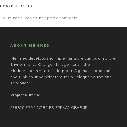
LEAVE A REPLY
You must be
logged in
to post a comment.
ABOUT MEHMED
Mehmed develops and implements the curriculum of the
Environmental Change Management in the
Mediterranean master’s degree in Algerian, Moroccan
and Tunisian universities through a Bologna educational
approach.
Project Number:
598826-EPP-1-2018-1-ES-EPPKA2-CBHE-JP