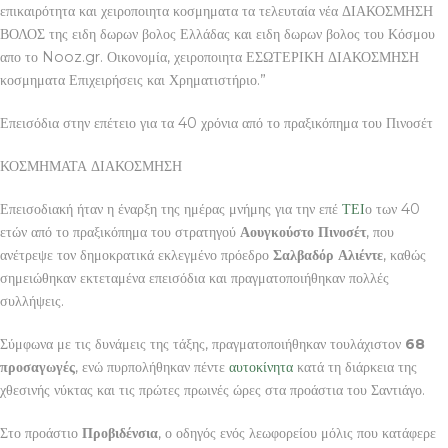
επικαιρότητα και χειροποιητα κοσμηματα τα τελευταία νέα ΔΙΑΚΟΣΜΗΣΗ
ΒΟΛΟΣ της ειδη δωρων βολος Ελλάδας και ειδη δωρων βολος του Κόσμου
απο το Nooz.gr. Οικονομία, χειροποιητα ΕΣΩΤΕΡΙΚΗ ΔΙΑΚΟΣΜΗΣΗ
κοσμηματα Επιχειρήσεις και Χρηματιστήριο.”
Επεισόδια στην επέτειο για τα 40 χρόνια από το πραξικόπημα του Πινοσέτ
ΚΟΣΜΗΜΑΤΑ ΔΙΑΚΟΣΜΗΣΗ
Επεισοδιακή ήταν η έναρξη της ημέρας μνήμης για την επέ
ΤΕΙ
ο των 40
ετών από το πραξικόπημα του στρατηγού
Αουγκούστο Πινοσέτ
, που
ανέτρεψε τον δημοκρατικά εκλεγμένο πρόεδρο
Σαλβαδόρ Αλιέντε
, καθώς
σημειώθηκαν εκτεταμένα επεισόδια και πραγματοποιήθηκαν πολλές
συλλήψεις.
Σύμφωνα με τις δυνάμεις της τάξης, πραγματοποιήθηκαν τουλάχιστον
68
προσαγωγές
, ενώ πυρπολήθηκαν πέντε
αυτοκίνητα
κατά τη διάρκεια της
χθεσινής νύκτας και τις πρώτες πρωινές ώρες στα προάστια του Σαντιάγο.
Στο προάστιο
Προβιδένσια
, ο οδηγός ενός λεωφορείου μόλις που κατάφερε