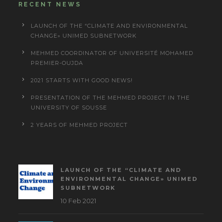
RECENT NEWS
LAUNCH OF THE “CLIMATE AND ENVIRONMENTAL
CHANGE» UNIMED SUBNETWORK
MEHMED COORDINATOR OF UNIVERSITÉ MOHAMED
PREMIER-OUJDA
2021 STARTS WITH GOOD NEWS!
PRESENTATION OF THE MEHMED PROJECT IN THE
UNIVERSITY OF SOUSSE
2 YEARS OF MEHMED PROJECT
LAUNCH OF THE “CLIMATE AND
ENVIRONMENTAL CHANGE» UNIMED
SUBNETWORK
10 Feb 2021