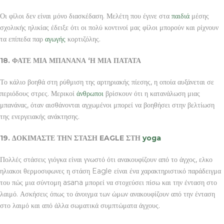
Οι φίλοι δεν είναι μόνο διασκέδαση. Μελέτη που έγινε στα
παιδιά
μέσης
σχολικής ηλικίας έδειξε ότι οι πολύ κοντινοί μας φίλοι μπορούν και ρίχνουν
τα επίπεδα παρ
αγωγής
κορτιζόλης.
18. ΦΑΤΕ ΜΙΑ ΜΠΑΝΑΝΑ ‘Η ΜΙΑ ΠΑΤΑΤΑ
Το κάλιο βοηθά στη ρύθμιση της αρτηριακής πίεσης, η οποία αυξάνεται σε
περιόδους στρες. Μερικοί
άνθρωποι
βρίσκουν ότι η κατανάλωση μιας
μπανάνας, όταν αισθάνονται αγχωμένοι μπορεί να βοηθήσει στην βελτίωση
της ενεργειακής ανάκτησης.
19. ΔΟΚΙΜΑΣΤΕ ΤΗΝ ΣΤΑΣΗ
EAGLE ΣΤΗ
yoga
Πολλές στάσεις γιόγκα είναι γνωστό ότι ανακουφίζουν από το άγχος, ελκο
ηλιακοι θερμοσιφωνες η στάση Eagle είναι ένα χαρακτηριστικό παράδειγμα
του πώς μια σύντομη asana μπορεί να στοχεύσει πίσω και την ένταση στο
λαιμό. Ασκήσεις όπως το άνοιγμα των ώμων ανακουφίζουν από την ένταση
στο λαιμό και από άλλα σωματικά συμπτώματα άγχους.