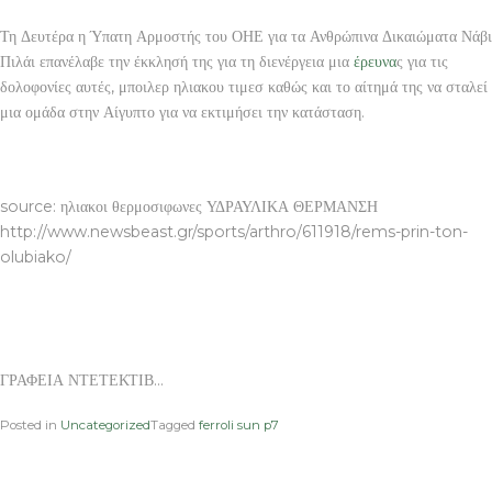
Τη Δευτέρα η Ύπατη Αρμοστής του ΟΗΕ για τα Ανθρώπινα Δικαιώματα Νάβι
Πιλάι επανέλαβε την έκκλησή της για τη διενέργεια μια
έρευνα
ς για τις
δολοφονίες αυτές, μποιλερ ηλιακου τιμεσ καθώς και το αίτημά της να σταλεί
μια ομάδα στην Αίγυπτο για να εκτιμήσει την κατάσταση.
ΓΡΑΦΕΙΑ ΝΤΕΤΕΚΤΙΒ
source: ηλιακοι θερμοσιφωνες ΥΔΡΑΥΛΙΚΑ ΘΕΡΜΑΝΣΗ
http://www.newsbeast.gr/sports/arthro/611918/rems-prin-ton-
olubiako/
ΓΡΑΦΕΙΑ ΝΤΕΤΕΚΤΙΒ…
Posted in
Uncategorized
Tagged
ferroli sun p7