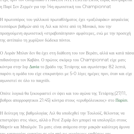
η Παρί Σεν Ζερμέν για την 14η αγωνιστική του Championnat
Η πρωτοπόρος του γαλλικού πρωταθλήματος έχει «μαξιλαράκι» ασφαλείας
τεσσάρων βαθμών από τη Λιλ και πέντε από τη Μονακό, που την
προηγούμενη αγωνιστική «στραβοπάτησαν» αμφότερες, ενώ με την προσεχή
της αντίπαλο τη χωρίζουν δώδεκα πόντοι.
Ο Λοράν Μπλαν δεν θα έχει στη διάθεση του τον Βεράτι, αλλά και κατά πάσα
πιθανότητα τον Καβάνι. Ο πρώτος σκόρερ του Championnat είχε ματς
κόντρα στην Ιορ
Δανία
το βράδυ της Τετάρτης και αγωνίστηκε 82 λεπτά,
παρότι η ομάδα του είχε επικρατήσει με 5-0 λίγες ημέρες πριν, όταν και είχε
αγωνιστεί σε όλο το παιχνίδι.
Οπότε λογικά θα ξεκουραστεί εν όψει και του αγώνα της Τετάρτης(27/11,
βοθροι απορροφητικοι 21:45) κόντρα στους «ερυθρόλευκους» στο
Παρίσι
.
Η δεύτερη της βαθμολογίας Λιλ θα υποδεχθεί την Τουλούζ, θέλοντας να
επιστρέψει στις νίκες, αλλά ο Ρενέ Ζιράρ δεν μπορεί να υπολογίζει στους
Μαρτίν και Μπαλμόν. Το ματς είναι ανάμεσα στην μακράν καλύτερη άμυνα
της κατηγορίας εναντίον σε μία από τις χειρότερες επιθέσεις της.