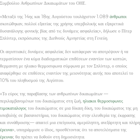
Συμβούλιο Ανθρωπίνων Δικαιωμάτων του ΟΗΕ.
«Μεταξύ της 14ης και 18ης Αυγούστου τουλάχιστον 1.089
άνθρωποι
σκοτώθηκαν, πολλοί εξαιτίας της χρήσης υπερβολικής και εξαιρετικά
δυσανάλογης φονικής βίας από τις δυνάμεις ασφαλείας», δήλωσε ο Πίτερ
Σπλίντερ, εκπρόσωπος της Διεθνούς Αμνηστίας στη Γενεύη.
Οι αιγυπτιακές δυνάμεις ασφαλείας δεν κατάφεραν να αποτρέψουν ή να
τερματίσουν ένα κύμα διαδογματικών επιθέσεων εναντίον των κοπτών,
θερμανση με ηλιακο θερμοσιφωνα σύμφωνα με τον Σπλίντερ, ο οποίος
αναφέρθηκε σε επιθέσεις εναντίον της μειονότητας αυτής που αποτελεί το
10% του πληθυσμού της Αιγύπτου.
«Το εύρος της παραβίασης των ανθρωπίνων δικαιωμάτων —
περιλαμβανομένων του δικαιώματος στη ζωή,
ηλιακοι θερμοσιφωνες
τιμοκαταλογος
του δικαιώματος σε μια δίκαιη δίκη, του δικαιώματος της μη
υποβολής σε βασανιστήρια, του δικαιώματος στην ελευθερία της έκφρασης
και συνάθροισης— απαιτεί μια επείγουσα, αμερόληπτη, ανεξάρτητη και πλήρη
έρευνα
», υπογράμμισε ο ίδιος, προσθέτοντας ότι τα αποτελέσματα της
έρευνα
ς θα πρέπει να δοθούν στη δημοσιότητα.