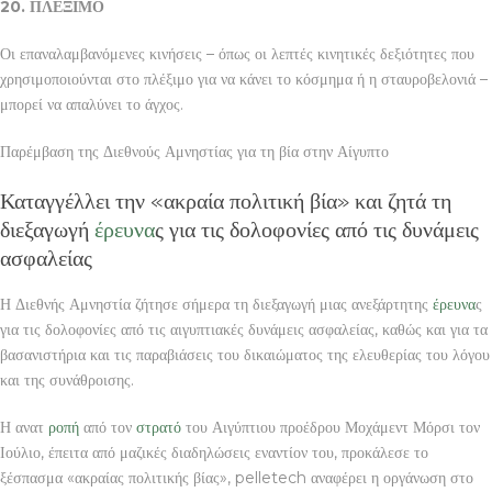
20. ΠΛΕΞΙΜΟ
Οι επαναλαμβανόμενες κινήσεις – όπως οι λεπτές κινητικές δεξιότητες που
χρησιμοποιούνται στο πλέξιμο για να κάνει το κόσμημα ή η σταυροβελονιά –
μπορεί να απαλύνει το άγχος.
Παρέμβαση της Διεθνούς Αμνηστίας για τη βία στην Αίγυπτο
Καταγγέλλει την «ακραία πολιτική βία» και ζητά τη
διεξαγωγή
έρευνα
ς για τις δολοφονίες από τις δυνάμεις
ασφαλείας
Η Διεθνής Αμνηστία ζήτησε σήμερα τη διεξαγωγή μιας ανεξάρτητης
έρευνα
ς
για τις δολοφονίες από τις αιγυπτιακές δυνάμεις ασφαλείας, καθώς και για τα
βασανιστήρια και τις παραβιάσεις του δικαιώματος της ελευθερίας του λόγου
και της συνάθροισης.
Η ανατ
ροπή
από τον
στρατό
του Αιγύπτιου προέδρου Μοχάμεντ Μόρσι τον
Ιούλιο, έπειτα από μαζικές διαδηλώσεις εναντίον του, προκάλεσε το
ξέσπασμα «ακραίας πολιτικής βίας», pelletech αναφέρει η οργάνωση στο