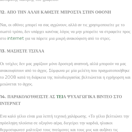
12. ΑΠΟ ΤΗΝ ΑΛΛΗ ΚΑΘΙΣΤΕ ΜΠΡΟΣΤΑ ΣΤΗΝ ΟΘΟΝΗ
Ναι, οι οθόνες μπορεί να σας αγχώνουν, αλλά αν τις χρησιμοποιείτε με το
σωστό τρόπο, δεν υπάρχει κανένας λόγος να μην μπορείτε να στραφείτε προς
στο
internet
για να πάρετε μια μικρή ανακούφιση από το στρες.
13. ΜΑΣΗΣΤΕ ΤΣΙΧΛΑ
Οι τσίχλες δεν μας χαρίζουν μόνο δροσερή αναπνοή, αλλά μπορούν να μας
ανακουφίσουν από το άγχος. Σύμφωνα με μία μελέτη που πραγματοποιήθηκε
το 2008 κατά τη διάρκεια της πολυδιεργασίας βελτιώνεται η εγρήγορση και
μειώνεται το άγχος.
14. ΠΑΡΑΚΟΛΟΥΘΕΙΣΤΕ ΑΣ
ΤΕΙ
Α ΨΥΧΑΓΩΓΙΚΑ ΒΙΝΤΕΟ ΣΤΟ
ΙΝΤΕΡΝΕΤ
Ενα καλό γέλιο είναι μια λεπτή τεχνική χαλάρωσης. «Το γέλιο βελτιώνει την
πρόσληψη πλούσια σε οξυγόνο αέρα, διεγείρει την καρδιά, ηλιακοι
θερμοσιφωνεσ μαλτεζοσ τους πνεύμονες και τους μυς και αυξάνει τις