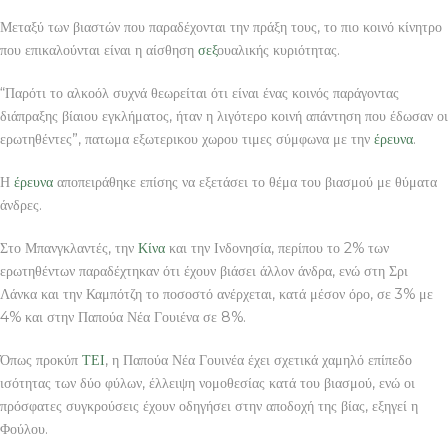
Μεταξύ των βιαστών που παραδέχονται την πράξη τους, το πιο κοινό κίνητρο
που επικαλούνται είναι η αίσθηση
σεξ
ουαλικής κυριότητας.
“Παρότι το αλκοόλ συχνά θεωρείται ότι είναι ένας κοινός παράγοντας
διάπραξης βίαιου εγκλήματος, ήταν η λιγότερο κοινή απάντηση που έδωσαν οι
ερωτηθέντες”, πατωμα εξωτερικου χωρου τιμες σύμφωνα με την
έρευνα
.
Η
έρευνα
αποπειράθηκε επίσης να εξετάσει το θέμα του βιασμού με θύματα
άνδρες.
Στο Μπανγκλαντές, την
Κίνα
και την Ινδονησία, περίπου το 2% των
ερωτηθέντων παραδέχτηκαν ότι έχουν βιάσει άλλον άνδρα, ενώ στη Σρι
Λάνκα και την Καμπότζη το ποσοστό ανέρχεται, κατά μέσον όρο, σε 3% με
4% και στην Παπούα Νέα Γουιένα σε 8%.
Όπως προκύπ
ΤΕΙ
, η Παπούα Νέα Γουινέα έχει σχετικά χαμηλό επίπεδο
ισότητας των δύο φύλων, έλλειψη νομοθεσίας κατά του βιασμού, ενώ οι
πρόσφατες συγκρούσεις έχουν οδηγήσει στην αποδοχή της βίας, εξηγεί η
Φούλου.