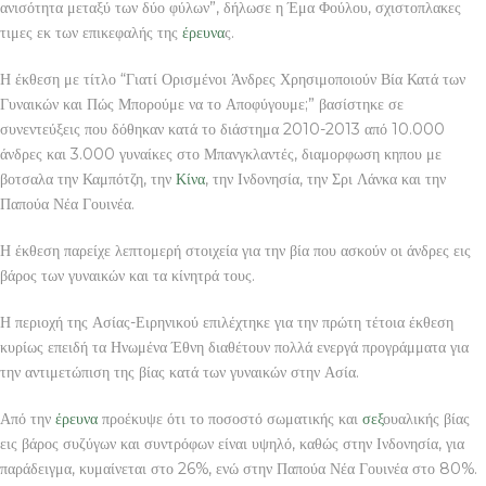
ανισότητα μεταξύ των δύο φύλων”, δήλωσε η Έμα Φούλου, σχιστοπλακες
τιμες εκ των επικεφαλής της
έρευνα
ς.
Η έκθεση με τίτλο “Γιατί Ορισμένοι Άνδρες Χρησιμοποιούν Βία Κατά των
Γυναικών και Πώς Μπορούμε να το Αποφύγουμε;” βασίστηκε σε
συνεντεύξεις που δόθηκαν κατά το διάστημα 2010-2013 από 10.000
άνδρες και 3.000 γυναίκες στο Μπανγκλαντές, διαμορφωση κηπου με
βοτσαλα την Καμπότζη, την
Κίνα
, την Ινδονησία, την Σρι Λάνκα και την
Παπούα Νέα Γουινέα.
Η έκθεση παρείχε λεπτομερή στοιχεία για την βία που ασκούν οι άνδρες εις
βάρος των γυναικών και τα κίνητρά τους.
Η περιοχή της Ασίας-Ειρηνικού επιλέχτηκε για την πρώτη τέτοια έκθεση
κυρίως επειδή τα Ηνωμένα Έθνη διαθέτουν πολλά ενεργά προγράμματα για
την αντιμετώπιση της βίας κατά των γυναικών στην Ασία.
Από την
έρευνα
προέκυψε ότι το ποσοστό σωματικής και
σεξ
ουαλικής βίας
εις βάρος συζύγων και συντρόφων είναι υψηλό, καθώς στην Ινδονησία, για
παράδειγμα, κυμαίνεται στο 26%, ενώ στην Παπούα Νέα Γουινέα στο 80%.