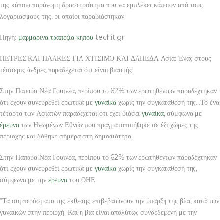
της κάποια παράνομη δραστηριότητα που να εμπλέκει κάποιον από τους
λογαριασμούς της, οι οποίοι παραβιάστηκαν.
Πηγή:
μαρμαρινα τραπεζια κηπου
techit.gr
ΠΕΤΡΕΣ ΚΑΙ ΠΛΑΚΕΣ ΓΙΑ ΧΤΙΣΙΜΟ ΚΑΙ ΔΑΠΕΔΑ Ασία: Ένας στους
τέσσερις άνδρες παραδέχεται ότι είναι βιαστής!
Στην Παπούα Νέα Γουινέα, περίπου το 62% των ερωτηθέντων παραδέχτηκαν
ότι έχουν συνευρεθεί ερωτικά με
γυναίκα
χωρίς την συγκατάθεσή της…Το ένα
τέταρτο των Ασιατών παραδέχεται ότι έχει βιάσει
γυναίκα
, σύμφωνα με
έρευνα
των Ηνωμένων Εθνών που πραγματοποιήθηκε σε έξι χώρες της
περιοχής και δόθηκε σήμερα στη δημοσιότητα.
Στην Παπούα Νέα Γουινέα, περίπου το 62% των ερωτηθέντων παραδέχτηκαν
ότι έχουν συνευρεθεί ερωτικά με
γυναίκα
χωρίς την συγκατάθεσή της,
σύμφωνα με την
έρευνα
του ΟΗΕ.
“Τα συμπεράσματα της έκθεσης επιβεβαιώνουν την ύπαρξη της βίας κατά των
γυναικών στην περιοχή. Και η βία είναι απολύτως συνδεδεμένη με την