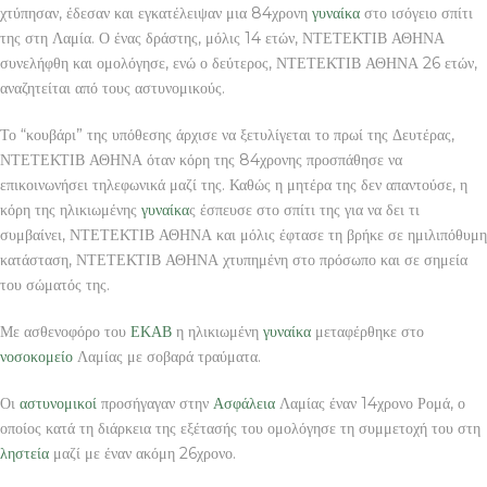
χτύπησαν, έδεσαν και εγκατέλειψαν μια 84χρονη
γυναίκα
στο ισόγειο σπίτι
της στη Λαμία. Ο ένας δράστης, μόλις 14 ετών, ΝΤΕΤΕΚΤΙΒ ΑΘΗΝΑ
συνελήφθη και ομολόγησε, ενώ ο δεύτερος, ΝΤΕΤΕΚΤΙΒ ΑΘΗΝΑ 26 ετών,
αναζητείται από τους αστυνομικούς.
Το “κουβάρι” της υπόθεσης άρχισε να ξετυλίγεται το πρωί της Δευτέρας,
ΝΤΕΤΕΚΤΙΒ ΑΘΗΝΑ όταν κόρη της 84χρονης προσπάθησε να
επικοινωνήσει τηλεφωνικά μαζί της. Καθώς η μητέρα της δεν απαντούσε, η
κόρη της ηλικιωμένης
γυναίκα
ς έσπευσε στο σπίτι της για να δει τι
συμβαίνει, ΝΤΕΤΕΚΤΙΒ ΑΘΗΝΑ και μόλις έφτασε τη βρήκε σε ημιλιπόθυμη
κατάσταση, ΝΤΕΤΕΚΤΙΒ ΑΘΗΝΑ χτυπημένη στο πρόσωπο και σε σημεία
του σώματός της.
Με ασθενοφόρο του
ΕΚΑΒ
η ηλικιωμένη
γυναίκα
μεταφέρθηκε στο
νοσοκομείο
Λαμίας με σοβαρά τραύματα.
Οι
αστυνομικοί
προσήγαγαν στην
Ασφάλεια
Λαμίας έναν 14χρονο Ρομά, ο
οποίος κατά τη διάρκεια της εξέτασής του ομολόγησε τη συμμετοχή του στη
ληστεία
μαζί με έναν ακόμη 26χρονο.