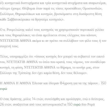
έξι κυνηγετικά δυστυχήματα και τρία κυνηγετικά ατυχήματα και αναρωτιέμαι,
πόλεμο έχουμε; Θλίβομαι όταν παρά τις τόσες προσπάθειες Ομοσπονδιών,
Συλλόγων, Θηροφυλάκων και κυνηγών, βρισκόμαστε στη δυσάρεστη θέση
κάθε Σαββατοκύριακο να θρηνούμε κυνηγούς».
Ο κ. Ρουμελιώτης καλεί τους κυνηγούς να χρησιμοποιούν πορτοκαλί γιλέκο
και τους θηροφύλακες να είναι αμείλικτοι στους ελέγχους που κάνουν,
ΝΤΕΤΕΚΤΙΒ ΑΘΗΝΑ ακόμα κι αν πρέπει να συλλάβουν τον φίλο τους ή τον
συγγενή τους.
Τέλος, υπογραμμίζει ότι «όποιος κυνηγός δεν μπορεί να σεβαστεί τον εαυτό
του, ΝΤΕΤΕΚΤΙΒ ΑΘΗΝΑ το όπλο που κρατά, τους νόμους, τον συνάδελφο
κυνηγό, τη φύση, ΝΤΕΤΕΚΤΙΒ ΑΘΗΝΑ το θήραμα, το κυνήγι μας, στον
Σύλλογο της Τρίπολης δεν έχει καμία θέση, δεν τους θέλουμε».
Η ΑΘΗΝΑ Η ΑΘΗΝΑ Έδεσαν και έδειραν 84χρονη για να της πάρουν… 150
ευρώ
Ο ένας δράστης, μόλις 14 ετών, συνελήφθη και ομολόγησε, ενώ ο δεύτερος,
26 ετών, αναζητείται από τους αστυνομικούςΓια 150
ευρώ
δύο Ρομά