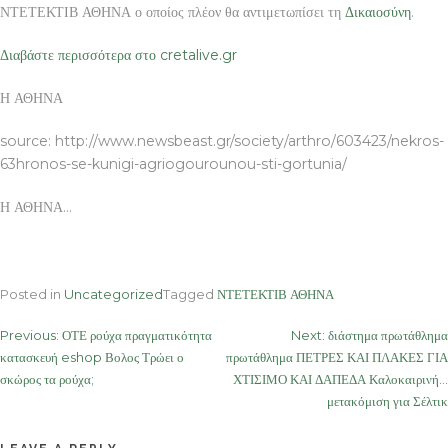
ΝΤΕΤΕΚΤΙΒ ΑΘΗΝΑ ο οποίος πλέον θα αντιμετωπίσει τη
Δικαιοσύνη
.
Διαβάστε περισσότερα στο cretalive.gr
Η ΑΘΗΝΑ
source: http://www.newsbeast.gr/society/arthro/603423/nekros-
63hronos-se-kunigi-agriogourounou-sti-gortunia/
Η ΑΘΗΝΑ…
Posted in
Uncategorized
Tagged
ΝΤΕΤΕΚΤΙΒ ΑΘΗΝΑ
Post
Previous:
ΟΤΕ ρούχα πραγματικότητα
Next:
διάστημα πρωτάθλημα
κατασκευή eshop Βολος Τρώει ο
πρωτάθλημα ΠΕΤΡΕΣ ΚΑΙ ΠΛΑΚΕΣ ΓΙΑ
navigation
σκώρος τα ρούχα;
ΧΤΙΣΙΜΟ ΚΑΙ ΔΑΠΕΔΑ Καλοκαιρινή…
μετακόμιση για Σέλτικ