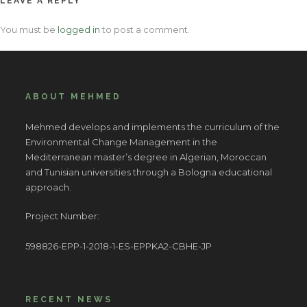
LEAVE A REPLY
You must be
logged in
to post a comment.
ABOUT MEHMED
Mehmed develops and implements the curriculum of the
Environmental Change Management in the
Mediterranean master’s degree in Algerian, Moroccan
and Tunisian universities through a Bologna educational
approach.
Project Number:
598826-EPP-1-2018-1-ES-EPPKA2-CBHE-JP
RECENT NEWS