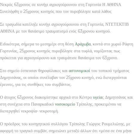
Νεκρός 63χρονος σε κυνήγι αγριογούρουνου στη Γορτυνία Η ΑΘΗΝΑ
Συνελήφθη ο 25χρονος κυνηγός που τον πυροβόλησε κατά λάθος
Σε τραγωδία κατέληξε κυνήγι αγριογούρουνου στη Γορτυνία, ΝΤΕΤΕΚΤΙΒ
ΑΘΗΝΑ με τον θανάσιμο τραυματισμό ενός 63χρονου κυνηγού.
Ειδικότερα, σήμερα το μεσημέρι στη θέση
Αράχωβα
, κοντά στο χωριό Ράφτη
Γορτυνίας, 25χρονος κυνηγός πυροβόλησε στα τυφλά, νομίζοντας πως
πρόκειται για αγριογούρουνο και τραυμάτισε θανάσιμα τον 63χρονο.
Στο σημείο έσπευσαν θηροφύλακες και
αστυνομικοί
του τοπικού τμήματος
Δημητσάνας, οι οποίοι συνέλαβαν τον 25χρονο κυνηγό, ενώ διενεργούνται
έρευνες, για τις συνθήκες του συμβάντος.
Ο άτυχος 63χρονος διακομίστηκε αρχικά στο Κέντρο
υγεία
ς Δημητσάνας και
στη συνέχεια στο Παναρκαδικό
νοσοκομείο
Τρίπολης, προκειμένου να
διενεργηθεί νεκροψία- νεκροτομή.
Ο πρόεδρος του κυνηγητικού συλλόγου Τρίπολης Γιώργος Ρουμελιώτης, με
αφορμή το τραγικό συμβάν, σημειώνει μεταξύ άλλων ότι «μέσα σε ένα μήνα