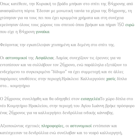
Όπως κατέθεσε, την Κυριακή το βράδυ μπήκαν στο σπίτι της 84χρονης από
ανασφάλιστη πόρτα. Έδεσαν με μονωτική ταινία τα χέρια της 84χρονης, τη
χτύπησαν για να τους πει που έχει κρυμμένα χρήματα και στη συνέχεια
ερεύνησαν όλους τους χώρους του σπιτιού όπου βρήκαν και πήραν 150
ευρώ
που είχε η 84χρονη
γυναίκα
.
Φεύγοντας την εγκατέλειψαν χτυπημένη και δεμένη στο σπίτι της.
Οι
αστυνομικοί
της
Ασφάλεια
ς Λαμίας συνεχίζουν τις έρευνες για να
εντοπίσουν και να συλλάβουν τον 26χρονο, ενώ παράλληλα εξετάζουν το
ενδεχόμενο το συγκεκριμένο “δίδυμο” να έχει συμμετοχή και σε άλλες
παρόμοιες υποθέσεις στην περιοχή.Ηράκλειο: Καλλιεργούσε
χασίς
δίπλα
στο… κοιμητήριο
Ο 26χρονος συνελήφθη και θα οδηγηθεί στον
εισαγγελέα
Το χώρο δίπλα στο
νέο Κοιμητήριο Ηρακλείου, στην περιοχή του Αγίου Ιωάννη βρήκε πρόσφορο
ένας 26χρονος για να καλλιεργήσει δενδρύλλια ινδικής κάνναβης.
Αξιοποιώντας σχετικές
πληροφορίες
, οι
αστυνομικοί
εντόπισαν και
κατέσχεεσαν τα δενδρύλλια ενώ συνέλαβαν και το νεαρό καλλιεργητή,