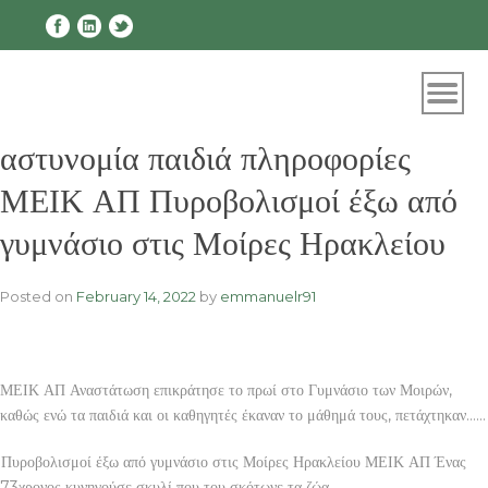
Skip
to
content
αστυνομία παιδιά πληροφορίες
ΜΕΙΚ ΑΠ Πυροβολισμοί έξω από
γυμνάσιο στις Μοίρες Ηρακλείου
Posted on
February 14, 2022
by
emmanuelr91
ΜΕΙΚ ΑΠ Αναστάτωση επικράτησε το πρωί στο Γυμνάσιο των Μοιρών,
καθώς ενώ τα παιδιά και οι καθηγητές έκαναν το μάθημά τους, πετάχτηκαν……
Πυροβολισμοί έξω από γυμνάσιο στις Μοίρες Ηρακλείου ΜΕΙΚ ΑΠ Ένας
73χρονος κυνηγούσε σκυλί που του σκότωνε τα ζώα