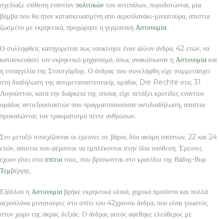
σχεδίαζε επίθεση εναντίον
πολιτικών
του αντιπάλων, πυροδοτώντας μία
βόμβα που θα ήταν κατασκευασμένη από αεροπλανάκι-μινιατούρα, απιστια
ζωσμένο με εκρηκτικά, προχώρησε η γερμανική
Αστυνομία
.
Ο συλληφθείς κατηγορείται πως υποκίνησε έναν άλλον άνδρα, 42 ετών, να
κατασκευάσει τον εκρηκτικό μηχανισμό, όπως ανακοίνωσαν η
Αστυνομία
και
η εισαγγελία της Στουτγάρδης. Ο άνδρας που συνελήφθη είχε συμμετάσχει
στη διαδήλωση της αντιμεταναστευτικής ομάδας Die Rechte στις 31
Αυγούστου, κατά την διάρκεια της οποίας είχε πετάξει κροτίδες εναντίον
ομάδας αντιεξουσιαστών που πραγματοποιούσαν αντιδιαδήλωση, απιστια
προκαλώντας τον τραυματισμό πέντε ανθρώπων.
Στο μεταξύ συνεχίζονται οι έρευνες σε βάρος δύο ακόμη υπόπτων, 22 και 24
ετών, απιστια που φέρονται να εμπλέκονται στην ίδια υπόθεση. Έρευνες
έχουν γίνει στα
σπίτια
τους, που βρίσκονται στο κρατίδιο της Βάδης-Βυρ
Τεμ
βέργης.
Εξάλλου η
Αστυνομία
βρήκε εκρηκτικά υλικά, χημικά προϊόντα και πολλά
αεροπλάνα μινιατούρες στο σπίτι του 42χρονου άνδρα, που είναι γνωστός
στον χώρο της άκρας δεξιάς. Ο άνδρας αυτός αφέθηκε ελεύθερος με