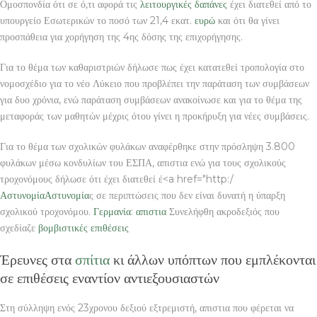
Ομοσπονδία ότι σε ό,τι αφορά τις
λειτουργικές δαπάνες
έχει διατεθεί από το
υπουργείο Εσωτερικών το ποσό των 21,4 εκατ.
ευρώ
και ότι θα γίνει
προσπάθεια για χορήγηση της 4ης δόσης της επιχορήγησης.
Για το θέμα των καθαριστριών δήλωσε πως έχει κατατεθεί τροπολογία στο
νομοσχέδιο για το νέο Λύκειο που προβλέπει την παράταση των συμβάσεων
για δυο χρόνια, ενώ παράταση συμβάσεων ανακοίνωσε και για το θέμα της
μεταφοράς των μαθητών μέχρις ότου γίνει η προκήρυξη για νέες συμβάσεις.
Για το θέμα των σχολικών φυλάκων αναφέρθηκε στην πρόσληψη 3.800
φυλάκων μέσω κονδυλίων του ΕΣΠΑ, απιστια ενώ για τους σχολικούς
τροχονόμους δήλωσε ότι έχει διατεθεί έ<a href="http:/
Αστυνομία
Αστυνομία
ς σε περιπτώσεις που δεν είναι δυνατή η ύπαρξη
σχολικού τροχονόμου.
Γερμανία
:
απιστια
Συνελήφθη ακροδεξιός που
σχεδίαζε
βομβιστικές επιθέσεις
Έρευνες στα
σπίτια
κι άλλων υπόπτων που εμπλέκονται
σε επιθέσεις εναντίον αντιεξουσιαστών
Στη σύλληψη ενός 23χρονου δεξιού εξτρεμιστή, απιστια που φέρεται να