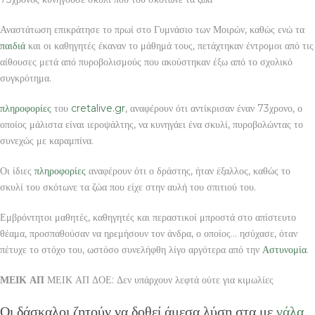
Αναστάτωση επικράτησε το πρωί στο Γυμνάσιο των Μοιρών, καθώς ενώ τα
παιδιά
και οι καθηγητές έκαναν το μάθημά τους, πετάχτηκαν έντρομοι από τις
αίθουσες μετά από πυροβολισμούς που ακούστηκαν έξω από το σχολικό
συγκρότημα.
πληροφορίες
του
cretalive.gr
, αναφέρουν ότι αντίκρισαν έναν 73χρονο, ο
οποίος μάλιστα είναι ιεροψάλτης, να κυνηγάει ένα σκυλί, πυροβολώντας το
συνεχώς με καραμπίνα.
Οι ίδιες
πληροφορίες
αναφέρουν ότι ο δράστης, ήταν έξαλλος, καθώς το
σκυλί του σκότωνε τα ζώα που είχε στην αυλή του σπιτιού του.
Εμβρόντητοι μαθητές, καθηγητές και περαστικοί μπροστά στο απίστευτο
θέαμα, προσπαθούσαν να ηρεμήσουν τον άνδρα, ο οποίος… ησύχασε, όταν
πέτυχε το στόχο του, ωστόσο συνελήφθη λίγο αργότερα από την
Αστυνομία
.
ΜΕΙΚ ΑΠ
ΜΕΙΚ ΑΠ ΔΟΕ: Δεν υπάρχουν λεφτά ούτε για κιμωλίες
Οι δάσκαλοι ζητούν να δοθεί άμεσα λύση στα με
γάλα