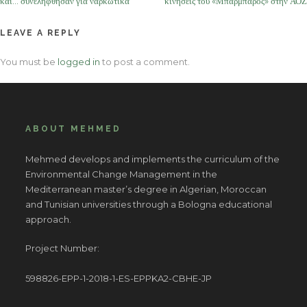
και… συνελήφθησαν για ναρκωτικά
κινήσεις του «Μπαρμπαρός» στην ΑΟΖ
LEAVE A REPLY
You must be
logged in
to post a comment.
ABOUT MEHMED
Mehmed develops and implements the curriculum of the
Environmental Change Management in the
Mediterranean master’s degree in Algerian, Moroccan
and Tunisian universities through a Bologna educational
approach.
Project Number:
598826-EPP-1-2018-1-ES-EPPKA2-CBHE-JP