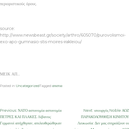
περιοριστικούς όρους.
ΜΕΙΚ ΑΠ
source:
http://www.newsbeast.gr/society/arthro/605070/purovolismoi-
exo-apo-gumnasio-stis-moires-irakleiou/
ΜΕΙΚ ΑΠ…
Posted in
Uncategorized
Tagged
απιστια
Post
Previous:
ΝΑΤΟ αστυνομία αστυνομία
Next:
υπουργός Noble ΑΟΖ
ΠΕΤΡΕΣ ΚΑΙ ΠΛΑΚΕΣ Λίβανος:
ΠΑΡΑΚΟΛΟΥΘΗΣΗ ΚΙΝΗΤΟΥ
navigation
Γερμανοί απήχθησαν, απελευθερώθηκαν
Λευκωσία: Δεν μας επηρεάζουν οι