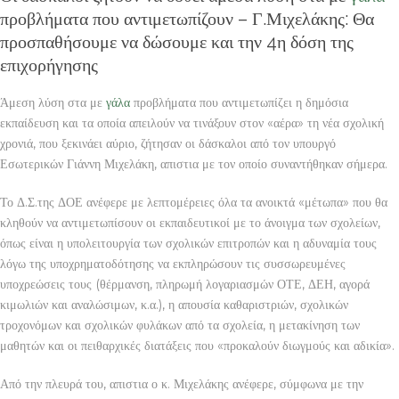
προβλήματα που αντιμετωπίζουν – Γ.Μιχελάκης: Θα
προσπαθήσουμε να δώσουμε και την 4η δόση της
επιχορήγησης
Άμεση λύση στα με
γάλα
προβλήματα που αντιμετωπίζει η δημόσια
εκπαίδευση και τα οποία απειλούν να τινάξουν στον «αέρα» τη νέα σχολική
χρονιά, που ξεκινάει αύριο, ζήτησαν οι δάσκαλοι από τον υπουργό
Εσωτερικών Γιάννη Μιχελάκη, απιστια με τον οποίο συναντήθηκαν σήμερα.
Το Δ.Σ.της ΔΟΕ ανέφερε με λεπτομέρειες όλα τα ανοικτά «μέτωπα» που θα
κληθούν να αντιμετωπίσουν οι εκπαιδευτικοί με το άνοιγμα των σχολείων,
όπως είναι η υπολειτουργία των σχολικών επιτροπών και η αδυναμία τους
λόγω της υποχρηματοδότησης να εκπληρώσουν τις συσσωρευμένες
υποχρεώσεις τους (θέρμανση, πληρωμή λογαριασμών ΟΤΕ, ΔΕΗ, αγορά
κιμωλιών και αναλώσιμων, κ.α.), η απουσία καθαριστριών, σχολικών
τροχονόμων και σχολικών φυλάκων από τα σχολεία, η μετακίνηση των
μαθητών και οι πειθαρχικές διατάξεις που «προκαλούν διωγμούς και αδικία».
Από την πλευρά του, απιστια ο κ. Μιχελάκης ανέφερε, σύμφωνα με την