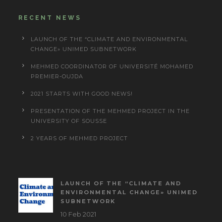
RECENT NEWS
LAUNCH OF THE “CLIMATE AND ENVIRONMENTAL
CHANGE» UNIMED SUBNETWORK
MEHMED COORDINATOR OF UNIVERSITÉ MOHAMED
PREMIER-OUJDA
2021 STARTS WITH GOOD NEWS!
PRESENTATION OF THE MEHMED PROJECT IN THE
UNIVERSITY OF SOUSSE
2 YEARS OF MEHMED PROJECT
LAUNCH OF THE “CLIMATE AND
ENVIRONMENTAL CHANGE» UNIMED
SUBNETWORK
10 Feb 2021