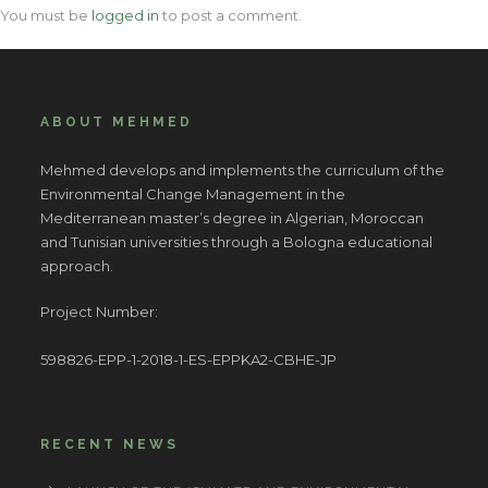
You must be
logged in
to post a comment.
ABOUT MEHMED
Mehmed develops and implements the curriculum of the
Environmental Change Management in the
Mediterranean master’s degree in Algerian, Moroccan
and Tunisian universities through a Bologna educational
approach.
Project Number:
598826-EPP-1-2018-1-ES-EPPKA2-CBHE-JP
RECENT NEWS