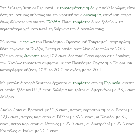
Στη δεύτερη θέση οι Γερμανοί με
τουρισμό
τουρισμό
ς για πολλές χώρες είναι
ένας σημαντικός πυλώνας για την κρατική τους
οικονομία
, επενδυση πετρα
όπως άλλωστε και για την
Ελλάδα
. Ποιοί
τουρίστες
όμως ξοδεύουν τα
περισσότερα χρήματα κατά τη διάρκεια των διακοπών τους;
Σύμφωνα με
έρευνα
του Παγκόσμιου Οργανισμού Τουρισμού, στην πρώτη
θέση έρχονται οι Κινέζοι, Σκεπή οι οποίοι ούτε λίγο ούτε πολύ το 2013
ξόδεψαν στις
διακοπές
τους 102 εκατ. δολάρια! Οσον αφορά στις δαπάνες
των Κινέζων τουριστών σύμφωνα με τον Παγκόσμιο Οργανισμό Τουρισμού
καταγράφηκε αύξηση 40% το 2012 σε σχέση με το 2011
Με μεγάλη διαφορά δεύτεροι έρχονται οι
τουρίστες
από τη
Γερμανία
, σκεπές
οι οποίοι ξόδεψαν 83,8 εκατ. δολάρια και τρίτοι οι Αμερικάνοι με 83,5 εκατ.
δολάρια.
Ακολουθούν οι Βρετανοί με 52,3 εκατ., πετρες καρυστου τιμες οι Ρώσοι με
42,8 εκατ., πετρες καρυστου οι Γάλλοι με 37,2 εκατ., οι Καναδοί με 35,1
εκατ., πετρα καρυστου οι Ιάπωνες με 27,9 εκατ., οι Αυστραλοί με 27,6 εκατ.
Και τέλος οι Ιταλοί με 26,4 εκατ. .