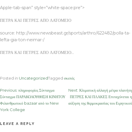
Apple-tab-span” style=”white-space:pre”>
ΠΕΤΡΑ ΚΑΙ ΠΕΤΡΕΣ ΑΠΟ ΛΑΤΟΜΕΙΟ
source: http://www.newsbeast.gr/sports/arthro/622482/polla-ta-
lefta-gia-ton-neimar-/
ΠΕΤΡΑ ΚΑΙ ΠΕΤΡΕΣ ΑΠΟ ΛΑΤΟΜΕΙΟ…
Posted in
Uncategorized
Tagged
σκεπές
Post
Previous:
πληροφορίες Σύνταγμα
Next:
Κλιματική αλλαγή μέτρα πλανήτη
Σύνταγμα ΠΑΡΑΚΟΛΟΥΘΗΣΗ ΚΙΝΗΤΟΥ
ΠΕΤΡΕΣ ΚΑΙ ΠΛΑΚΕΣ Επιταχύνεται η
navigation
Φιλανθρωπικό bazaar από το New
αύξηση της θερμοκρασίας του Ειρηνικού
York College
LEAVE A REPLY