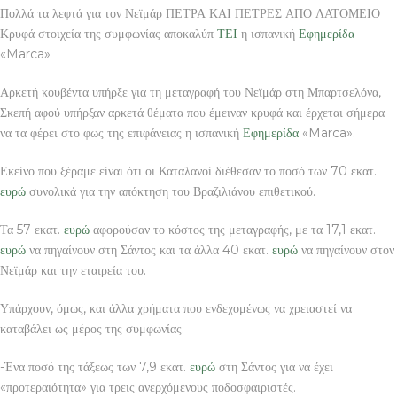
Πολλά τα λεφτά για τον Νεϊμάρ ΠΕΤΡΑ ΚΑΙ ΠΕΤΡΕΣ ΑΠΟ ΛΑΤΟΜΕΙΟ
Κρυφά στοιχεία της συμφωνίας αποκαλύπ
ΤΕΙ
η ισπανική
Εφημερίδα
«Marca»
Αρκετή κουβέντα υπήρξε για τη μεταγραφή του Νεϊμάρ στη Μπαρτσελόνα,
Σκεπή αφού υπήρξαν αρκετά θέματα που έμειναν κρυφά και έρχεται σήμερα
να τα φέρει στο φως της επιφάνειας η ισπανική
Εφημερίδα
«Marca».
Εκείνο που ξέραμε είναι ότι οι Καταλανοί διέθεσαν το ποσό των 70 εκατ.
ευρώ
συνολικά για την απόκτηση του Βραζιλιάνου επιθετικού.
Τα 57 εκατ.
ευρώ
αφορούσαν το κόστος της μεταγραφής, με τα 17,1 εκατ.
ευρώ
να πηγαίνουν στη Σάντος και τα άλλα 40 εκατ.
ευρώ
να πηγαίνουν στον
Νεϊμάρ και την εταιρεία του.
Υπάρχουν, όμως, και άλλα χρήματα που ενδεχομένως να χρειαστεί να
καταβάλει ως μέρος της συμφωνίας.
-Ένα ποσό της τάξεως των 7,9 εκατ.
ευρώ
στη Σάντος για να έχει
«προτεραιότητα» για τρεις ανερχόμενους ποδοσφαιριστές.