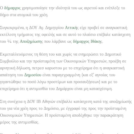
Ο
δήμαρχος
χρησιμοποίησε την ιδιότητά του ως αιρετού και ενέπλεξε το
δήμο στα ατομικά του χρέη.
Συγκεκριμένα, η ΔΟΥ Αγ. Δημητρίου
Αττική
ς είχε προβεί σε αναγκαστική
εκτέλεση τμήματος της οφειλής και σε αυτό το πλαίσιο επέβαλε κατάσχεση
του ¼ της
Αποζημίωση
ς που λάμβανε ως
δήμαρχος
Ιθάκη
ς.
Εκμεταλλευόμενος τη θέση του και χωρίς να ενημερώσει το Δημοτικό
Συμβούλιο και την προϊσταμένη των Οικονομικών Υπηρεσιών, προέβη σε
αρνητική δήλωση, πετρεσ καρυστου με το επιχείρημα ότι η αναγκαστική
απαίτηση του
Δημοσίου
είναι παραγεγραμμένη (και εξ’ αγνοίας του
γιγαντώθηκε το ποσό λόγω προστίμων και προσαυξήσεων) και με το
επιχείρημα ότι η αντιμισθία του Δημάρχου είναι μη κατασχέσιμη.
Στη συνέχεια η ΔΟΥ ΙΒ Αθηνών επέβαλλε κατάσχεση κατά της αποζημίωσής
του για νέα χρέη προς το Δημόσιο, με έγγραφό της προς την προϊσταμένη
Οικονομικών Υπηρεσιών. Η προϊσταμένη αποδέχθηκε την παρακράτηση
μέρος της αντιμισθίας.