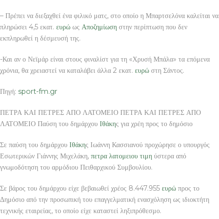
– Πρέπει να διεξαχθεί ένα φιλικό ματς, στο οποίο η Μπαρτσελόνα καλείται να
πληρώσει 4,5 εκατ.
ευρώ
ως
Αποζημίωση
στην περίπτωση που δεν
εκπληρωθεί η δέσμευσή της.
-Και αν ο Νεϊμάρ είναι στους φιναλίστ για τη «Χρυσή Μπάλα» τα επόμενα
χρόνια, θα χρειαστεί να καταλάβει άλλα 2 εκατ.
ευρώ
στη Σάντος.
Πηγή:
sport-fm.gr
ΠΕΤΡΑ ΚΑΙ ΠΕΤΡΕΣ ΑΠΟ ΛΑΤΟΜΕΙΟ ΠΕΤΡΑ ΚΑΙ ΠΕΤΡΕΣ ΑΠΟ
ΛΑΤΟΜΕΙΟ Παύση του δημάρχου
Ιθάκη
ς για χρέη προς το δημόσιο
Σε παύση του δημάρχου
Ιθάκη
ς Ιωάννη Κασσιανού προχώρησε ο υπουργός
Εσωτερικών Γιάννης Μιχελάκη,
πετρα λατομειου τιμη
ύστερα από
γνωμοδότηση του αρμόδιου Πειθαρχικού Συμβουλίου.
Σε βάρος του δημάρχου είχε βεβαιωθεί χρέος 8.447.955
ευρώ
προς το
Δημόσιο από την προσωπική του επαγγελματική ενασχόληση ως ιδιοκτήτη
τεχνικής εταιρείας, το οποίο είχε καταστεί ληξιπρόθεσμο.