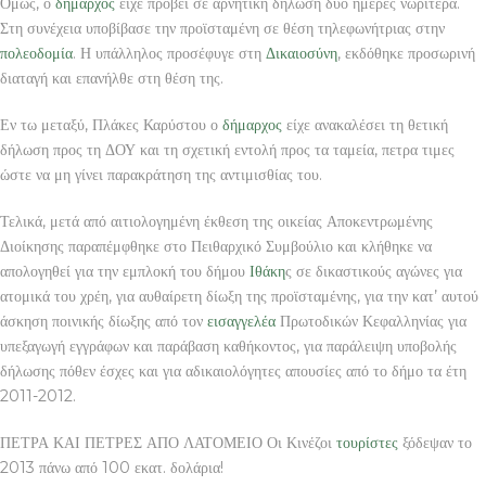
Όμως, ο
δήμαρχος
είχε προβεί σε αρνητική δήλωση δυο ημέρες νωρίτερα.
Στη συνέχεια υποβίβασε την προϊσταμένη σε θέση τηλεφωνήτριας στην
πολεοδομία
. Η υπάλληλος προσέφυγε στη
Δικαιοσύνη
, εκδόθηκε προσωρινή
διαταγή και επανήλθε στη θέση της.
Εν τω μεταξύ, Πλάκες Καρύστου ο
δήμαρχος
είχε ανακαλέσει τη θετική
δήλωση προς τη ΔΟΥ και τη σχετική εντολή προς τα ταμεία, πετρα τιμες
ώστε να μη γίνει παρακράτηση της αντιμισθίας του.
Τελικά, μετά από αιτιολογημένη έκθεση της οικείας Αποκεντρωμένης
Διοίκησης παραπέμφθηκε στο Πειθαρχικό Συμβούλιο και κλήθηκε να
απολογηθεί για την εμπλοκή του δήμου
Ιθάκη
ς σε δικαστικούς αγώνες για
ατομικά του χρέη, για αυθαίρετη δίωξη της προϊσταμένης, για την κατ’ αυτού
άσκηση ποινικής δίωξης από τον
εισαγγελέα
Πρωτοδικών Κεφαλληνίας για
υπεξαγωγή εγγράφων και παράβαση καθήκοντος, για παράλειψη υποβολής
δήλωσης πόθεν έσχες και για αδικαιολόγητες απουσίες από το δήμο τα έτη
2011-2012.
ΠΕΤΡΑ ΚΑΙ ΠΕΤΡΕΣ ΑΠΟ ΛΑΤΟΜΕΙΟ Οι Κινέζοι
τουρίστες
ξόδεψαν το
2013 πάνω από 100 εκατ. δολάρια!