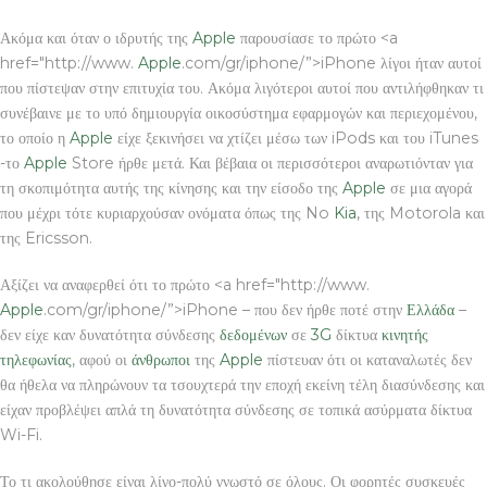
Ακόμα και όταν ο ιδρυτής της
Apple
παρουσίασε το πρώτο <a
href="http://www.
Apple
.com/gr/iphone/”>iPhone λίγοι ήταν αυτοί
που πίστεψαν στην επιτυχία του. Ακόμα λιγότεροι αυτοί που αντιλήφθηκαν τι
συνέβαινε με το υπό δημιουργία οικοσύστημα εφαρμογών και περιεχομένου,
το οποίο η
Apple
είχε ξεκινήσει να χτίζει μέσω των iPods και του iTunes
-το
Apple
Store ήρθε μετά. Και βέβαια οι περισσότεροι αναρωτιόνταν για
τη σκοπιμότητα αυτής της κίνησης και την είσοδο της
Apple
σε μια αγορά
που μέχρι τότε κυριαρχούσαν ονόματα όπως της No
Kia
, της Motorola και
της Ericsson.
Αξίζει να αναφερθεί ότι το πρώτο <a href="http://www.
Apple
.com/gr/iphone/”>iPhone – που δεν ήρθε ποτέ στην
Ελλάδα
–
δεν είχε καν δυνατότητα σύνδεσης
δεδομένων
σε
3G
δίκτυα
κινητής
τηλεφωνίας
, αφού οι
άνθρωποι
της
Apple
πίστευαν ότι οι καταναλωτές δεν
θα ήθελα να πληρώνουν τα τσουχτερά την εποχή εκείνη τέλη διασύνδεσης και
είχαν προβλέψει απλά τη δυνατότητα σύνδεσης σε τοπικά ασύρματα δίκτυα
Wi-Fi.
Το τι ακολούθησε είναι λίγο-πολύ γνωστό σε όλους. Οι φορητές συσκευές