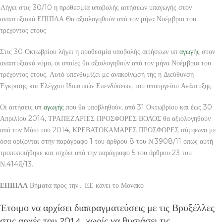
Λήγει στις 30/10 η προθεσμία υποβολής αιτήσεων υπαγωγής στον
αναπτυξιακό ΕΠΙΠΛΑ Θα αξιολογηθούν από τον μήνα Νοέμβριο του
τρέχοντος έτους
Στις 30 Οκτωβρίου λήγει η προθεσμία υποβολής αιτήσεων υπ
αγωγής
στον
αναπτυξιακό νόμο, οι οποίες θα αξιολογηθούν από τον μήνα Νοέμβριο του
τρέχοντος έτους. Αυτό υπενθυμίζει με ανακοίνωσή της η Διεύθυνση
Έγκρισης και Ελέγχου Ιδιωτικών Επενδύσεων, του υπουργείου Ανάπτυξης.
Οι αιτήσεις υπ
αγωγής
που θα υποβληθούν, από 31 Οκτωβρίου και έως 30
Απριλίου 2014, ΤΡΑΠΕΖΑΡΙΕΣ ΠΡΟΣΦΟΡΕΣ ΒΟΛΟΣ θα αξιολογηθούν
από τον Μάιο του 2014, ΚΡΕΒΑΤΟΚΑΜΑΡΕΣ ΠΡΟΣΦΟΡΕΣ σύμφωνα με
όσα ορίζονται στην παράγραφο 1 του άρθρου 8 του Ν.3908/11 όπως αυτή
τροποποιήθηκε και ισχύει από την παράγραφο 5 του άρθρου 23 του
Ν.4146/13.
ΕΠΙΠΛΑ
Βήματα προς την… ΕΕ κάνει το Μονακό
Έτοιμο να αρχίσει διαπραγματεύσεις με τις Βρυξέλλες
στις αρχές του 2014, χωρίς να θυσιάσει τις