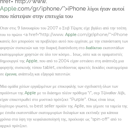
href="http://www.
Apple
.com/gr/iphone/”>iPhone λίγοι ήταν αυτοί
που πίστεψαν στην επιτυχία του
Οταν στις 9 Ιανουαρίου του 2007 ο Στιβ Τζομπς είχε βγάλει από την τσέπη
του το πρώτο <a href="http://www.
Apple
.com/gr/iphone/”>iPhone
κανείς δεν μπορούσε να προβλέψει αυτό που ερχόταν, με την επανάσταση των
φορητών συσκευών και την διαρκή διασύνδεση στο
διαδίκτυο
εκατοντάδων
εκατομμυρίων χρηστών σε όλο τον κόσμο… Ισως, ούτε και οι οραματιστές
δημιουργοί της
Apple
, που από το 2004 είχαν εστιάσει στη ανάπτυξη μια
φορητής συσκευής τύπου tablet, επενδύοντας αρκετές δεκάδες εκατομμύρια
σε
έρευνα
, ανάπτυξη και εξαγορά πατεντών.
Μια ομάδα χιλίων εργαζομένων με επικεφαλής των σχεδιαστή όλων των
προϊόντων της
Apple
με το διάσημο πλέον πρόθεμα “i”, σερ Τζόναθαν Αϊβι,
είχαν επικεντρωθεί στο μυστικό πρότζεκτ “Purple”. Οπως είναι ίσως
λιγότερο γνωστό, το best seller προϊόν της Aplle, που γέμισε τα ταμεία της
με έσοδα εκατοντάδων εκατομμυρίων δολαρίων και εκτίναξε για κάποια
χρόνια στα ύψη την κεφαλαιοποίησή της, προέκυψε ως “spin-off” από το
αρχικό πρότζεκτ.