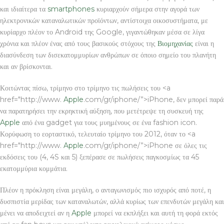
και ιδιαίτερα τα
smartphones
κυριαρχούν σήμερα στην αγορά των
ηλεκτρονικών καταναλωτικών προϊόντων, αντίστοιχα οικοσυστήματα, με
κυρίαρχο πλέον το Android της Google, γιγαντώθηκαν μέσα σε λίγα
χρόνια και πλέον ένας από τους βασικούς στόχους της
Βιομηχανίας
είναι η
διασύνδεση των δισεκατομμυρίων ανθρώπων σε όποιο σημείο του πλανήτη
και αν βρίσκονται.
Κοιτώντας πίσω, τρίμηνο στο τρίμηνο τις πωλήσεις του <a
href="http://www.
Apple
.com/gr/iphone/”>iPhone, δεν μπορεί παρά
να παρατηρήσει την εκρηκτική αύξηση, που μετέτρεψε τη συσκευή της
Apple
από ένα gadget για τους μυημένους σε ένα fashion icon.
Κορύφωση το εορταστικό, τελευταίο τρίμηνο του 2012, όταν το <a
href="http://www.
Apple
.com/gr/iphone/”>iPhone σε όλες τις
εκδόσεις του (4, 4S και 5) ξεπέρασε σε πωλήσεις παγκοσμίως τα 45
εκατομμύρια κομμάτια.
Πλέον η πρόκληση είναι μεγάλη, ο ανταγωνισμός πιο ισχυρός από ποτέ, η
δυσπιστία μερίδας των καταναλωτών, αλλά κυρίως των επενδυτών μεγάλη και
μένει να αποδειχτεί αν η
Apple
μπορεί να εκπλήξει και αυτή τη φορά εκτός