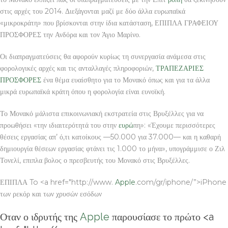
στις αρχές του 2014. Διεξάγονται μαζί με δύο άλλα ευρωπαϊκά
«μικροκράτη» που βρίσκονται στην ίδια κατάσταση, ΕΠΙΠΛΑ ΓΡΑΦΕΙΟΥ
ΠΡΟΣΦΟΡΕΣ την Ανδόρα και τον Άγιο Μαρίνο.
Οι διαπραγματεύσεις θα αφορούν κυρίως τη συνεργασία ανάμεσα στις
φορολογικές αρχές και τις ανταλλαγές πληροφοριών,
ΤΡΑΠΕΖΑΡΙΕΣ
ΠΡΟΣΦΟΡΕΣ
ένα θέμα ευαίσθητο για το Μονακό όπως και για τα άλλα
μικρά ευρωπαϊκά κράτη όπου η φορολογία είναι ευνοϊκή.
Το Μονακό μάλιστα επικοινωνιακή εκστρατεία στις Βρυξέλλες για να
προωθήσει «την ιδιαιτερότητά του στην
ευρώ
πη»: «Έχουμε περισσότερες
θέσεις εργασίας απ’ ό,τι κατοίκους —50.000 για 37.000— και η καθαρή
δημιουργία θέσεων εργασίας φτάνει τις 1.000 το μήνα», υπογράμμισε ο Ζιλ
Τονελί, επιπλα βολος ο πρεσβευτής του Μονακό στις Βρυξέλλες.
ΕΠΙΠΛΑ To <a href="http://www.
Apple
.com/gr/iphone/”>iPhone
των ρεκόρ και των χρυσών εσόδων
Οταν ο ιδρυτής της
Apple
παρουσίασε το πρώτο <a