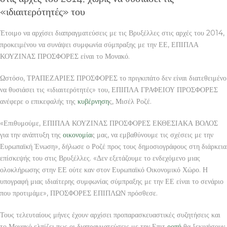
«ιδιαιτερότητές» του
Έτοιμο να αρχίσει διαπραγματεύσεις με τις Βρυξέλλες στις αρχές του 2014,
προκειμένου να συνάψει συμφωνία σύμπραξης με την ΕΕ, ΕΠΙΠΛΑ
ΚΟΥΖΙΝΑΣ ΠΡΟΣΦΟΡΕΣ είναι το Μονακό.
Ωστόσο, ΤΡΑΠΕΖΑΡΙΕΣ ΠΡΟΣΦΟΡΕΣ το πριγκιπάτο δεν είναι διατεθειμένο
να θυσιάσει τις «ιδιαιτερότητές» του, ΕΠΙΠΛΑ ΓΡΑΦΕΙΟΥ ΠΡΟΣΦΟΡΕΣ
ανέφερε ο επικεφαλής της
κυβέρνηση
ς, Μισέλ Ροζέ.
«Επιθυμούμε, ΕΠΙΠΛΑ ΚΟΥΖΙΝΑΣ ΠΡΟΣΦΟΡΕΣ ΕΚΘΕΣΙΑΚΑ ΒΟΛΟΣ
για την ανάπτυξη της
οικονομία
ς μας, να εμβαθύνουμε τις σχέσεις με την
Ευρωπαϊκή Ένωση», δήλωσε ο Ροζέ προς τους δημοσιογράφους στη διάρκεια
επίσκεψής του στις Βρυξέλλες. «Δεν εξετάζουμε το ενδεχόμενο μιας
ολοκλήρωσης στην ΕΕ ούτε καν στον Ευρωπαϊκό Οικονομικό Χώρο. Η
υπογραφή μιας ιδιαίτερης συμφωνίας σύμπραξης με την ΕΕ είναι το σενάριο
που προτιμάμε», ΠΡΟΣΦΟΡΕΣ ΕΠΙΠΛΩΝ πρόσθεσε.
Τους τελευταίους μήνες έχουν αρχίσει προπαρασκευαστικές συζητήσεις και
το Μονακό ελπίζει πως οι διαπραγματεύσεις με την Επιτ
ροπή
θα ξεκινήσουν