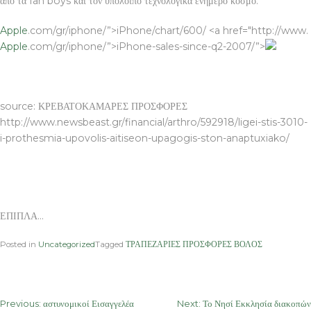
από τα fan boys και τον υπόλοιπο τεχνολογικά ενήμερο κόσμο.
Apple
.com/gr/iphone/”>iPhone/chart/600/ <a href="http://www.
Apple
.com/gr/iphone/”>iPhone-sales-since-q2-2007/”>
ΕΠΙΠΛΑ
source: ΚΡΕΒΑΤΟΚΑΜΑΡΕΣ ΠΡΟΣΦΟΡΕΣ
http://www.newsbeast.gr/financial/arthro/592918/ligei-stis-3010-
i-prothesmia-upovolis-aitiseon-upagogis-ston-anaptuxiako/
ΕΠΙΠΛΑ…
Posted in
Uncategorized
Tagged
ΤΡΑΠΕΖΑΡΙΕΣ ΠΡΟΣΦΟΡΕΣ ΒΟΛΟΣ
Post
Previous:
αστυνομικοί Εισαγγελέα
Next:
Το Νησί Εκκλησία διακοπών