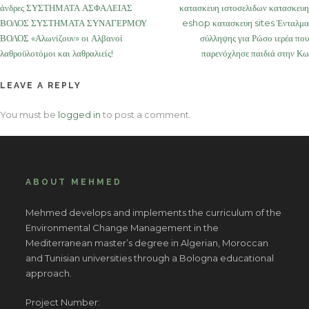
άνδρες ΣΥΣΤΗΜΑΤΑ ΑΣΦΑΛΕΙΑΣ
κατασκευη ιστοσελιδων κατασκευη
navigation
ΒΟΛΟΣ ΣΥΣΤΗΜΑΤΑ ΣΥΝΑΓΕΡΜΟΥ
eshop κατασκευη sites Ένταλμα
ΒΟΛΟΣ «Αλωνίζουν» οι Αλβανοί
σύλληψης για Ρώσο ιερέα που
λαθροϋλοτόμοι και λαθραλιείς!
παρενόχλησε παιδιά στην Κω
LEAVE A REPLY
You must be
logged in
to post a comment.
ABOUT MEHMED
Mehmed develops and implements the curriculum of the
Environmental Change Management in the
Mediterranean master’s degree in Algerian, Moroccan
and Tunisian universities through a Bologna educational
approach.
Project Number: