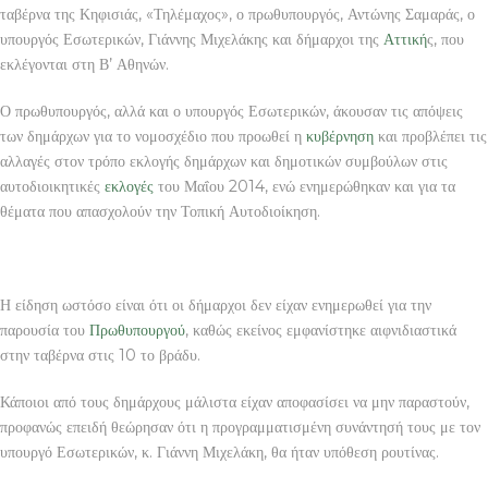
ταβέρνα της Κηφισιάς, «Τηλέμαχος», ο πρωθυπουργός, Αντώνης Σαμαράς, ο
υπουργός Εσωτερικών, Γιάννης Μιχελάκης και δήμαρχοι της
Αττική
ς, που
εκλέγονται στη Β’ Αθηνών.
Ο πρωθυπουργός, αλλά και ο υπουργός Εσωτερικών, άκουσαν τις απόψεις
των δημάρχων για το νομοσχέδιο που προωθεί η
κυβέρνηση
και προβλέπει τις
αλλαγές στον τρόπο εκλογής δημάρχων και δημοτικών συμβούλων στις
αυτοδιοικητικές
εκλογές
του Μαΐου 2014, ενώ ενημερώθηκαν και για τα
θέματα που απασχολούν την Τοπική Αυτοδιοίκηση.
Η είδηση ωστόσο είναι ότι οι δήμαρχοι δεν είχαν ενημερωθεί για την
παρουσία του
Πρωθυπουργού
, καθώς εκείνος εμφανίστηκε αιφνιδιαστικά
στην ταβέρνα στις 10 το βράδυ.
Κάποιοι από τους δημάρχους μάλιστα είχαν αποφασίσει να μην παραστούν,
προφανώς επειδή θεώρησαν ότι η προγραμματισμένη συνάντησή τους με τον
υπουργό Εσωτερικών, κ. Γιάννη Μιχελάκη, θα ήταν υπόθεση ρουτίνας.