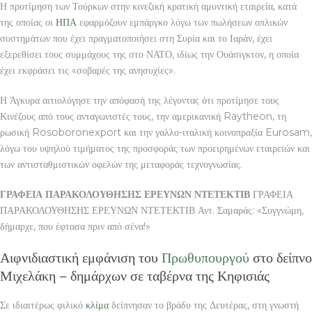
Η προτίμηση των Τούρκων στην κινεζική κρατική αμυντική εταιρεία, κατά
της οποίας οι
ΗΠΑ
εφαρμόζουν εμπάργκο λόγω των πωλήσεων οπλικών
συστημάτων που έχει πραγματοποιήσει στη Συρία και το Ιαράν, έχει
εξερεθίσει τους συμμάχους της στο ΝΑΤΟ, ιδίως την Ουάσιγκτον, η οποία
έχει εκφράσει τις «σοβαρές της ανησυχίες».
Η Άγκυρα αιτιολόγησε την απόφασή της λέγοντας ότι προτίμησε τους
Κινέζους από τους ανταγωνιστές τους, την αμερικανική Raytheon, τη
ρωσική Rosoboronexport και την γαλλο-ιταλική κοινοπραξία Eurosam,
λόγω του υψηλού τιμήματος της προσφοράς των προειρημένων εταιρειών και
των αντισταθμιστικών οφελών της μεταφοράς τεχνογνωσίας.
ΓΡΑΦΕΙΑ ΠΑΡΑΚΟΛΟΥΘΗΣΗΣ ΕΡΕΥΝΩΝ ΝΤΕΤΕΚΤΙΒ
ΓΡΑΦΕΙΑ
ΠΑΡΑΚΟΛΟΥΘΗΣΗΣ ΕΡΕΥΝΩΝ ΝΤΕΤΕΚΤΙΒ Αντ. Σαμαράς: «Συγγνώμη,
δήμαρχε, που έφτασα πριν από σένα!»
Αιφνιδιαστική εμφάνιση του
Πρωθυπουργού
στο δείπνο
Μιχελάκη – δημάρχων σε ταβέρνα της Κηφισιάς
Σε ιδιαιτέρως φιλικό
κλίμα
δείπνησαν το βράδυ της Δευτέρας, στη γνωστή