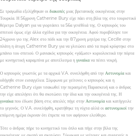
Σε τραγωδία εξελίχθηκαν οι
διακοπές
μιας βρετανικής οικογένειας στην
Τουρκία. Η 56χρονη Catherine Bury είχε πάει στη βίλα της στο τουριστικό
θέρετρο Dalyan για να γιορτάσει τα 56α γενέθλιά της. Ο κηπουρός του
σπιτιού όμως είχε άλλα σχέδια για την οικογένεια. Αφού πυροβόλησε τον
24χρονο γιο της Alex στο πόδι και την 87χρονη μητέρα της Cecille στην
πλάτη η άτυχη Catherine Bury για να γλιτώσει από τα πυρά κρύφτηκε στο
μπάνιο του σπιτιού. Ο μανιακός κηπουρός «γάζωσε» κυριολεκτικά την πόρτα
με κυνηγετική καραμπίνα με αποτέλεσμα η
γυναίκα
να πέσει νεκρή.
Ο κηπουρός γνωστός με τα αρχικά V.A. συνελήφθη από την
Αστυνομία
και
οδήγηθε στον εισαγγέλεα. Σύμφωνα με γείτονες ο κηπουρός και η
Catherine Bury είχαν τσακωθεί την περασμένη Παρασκευή και ο άνδρας
την είχε απειλήσει ότι θα σκοτώσει την ίδια και την οικογένειά της. Η
γυναίκα
που έδωσε βάση στις απειλές πήγε στην
Αστυνομία
και κατήγγειλε
το γεγονός. Ο V.A. συνελήφθη, κρατήθηκε τη νύχτα αλλά οι
αστυνομικοί
την
επόμενη ημέρα έκριναν ότι έπρεπε να τον αφήσουν ελεύθερο.
Τότε ο άνδρας πήρε το κυνηγετικό του όπλο και πήγε στην βίλα της
οικογένειας με σκοπό να σκοτώσει. Σύμφωνα με γείτονες και συγγενείς η