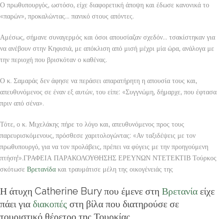
Ο πρωθυπουργός, ωστόσο, είχε διαφορετική άποψη και έδωσε κανονικά το
«παρών», προκαλώντας… πανικό στους απόντες.
Αμέσως, σήμανε συναγερμός και όσοι απουσίαζαν σχεδόν… τσακίστηκαν για
να ανέβουν στην Κηφισιά, με απόκλιση από μισή μέχρι μία ώρα, ανάλογα με
την περιοχή που βρισκόταν ο καθένας.
Ο κ. Σαμαράς δεν άφησε να περάσει απαρατήρητη η απουσία τους και,
απευθυνόμενος σε έναν εξ αυτών, του είπε: «Συγγνώμη, δήμαρχε, που έφτασα
πριν από σένα».
Τότε, ο κ. Μιχελάκης πήρε το λόγο και, απευθυνόμενος προς τους
παρευρισκόμενους, πρόσθεσε χαριτολογώντας: «Αν ταξιδέψεις με τον
πρωθυπουργό, για να τον προλάβεις, πρέπει να φύγεις με την προηγούμενη
πτήση!».ΓΡΑΦΕΙΑ ΠΑΡΑΚΟΛΟΥΘΗΣΗΣ ΕΡΕΥΝΩΝ ΝΤΕΤΕΚΤΙΒ Τούρκος
σκότωσε
Βρετανίδα
και τραυμάτισε μέλη της οικογένειάς της
Η άτυχη Catherine Bury που έμενε στη
Βρετανία
είχε
πάει για
διακοπές
στη βίλα που διατηρούσε σε
τουριστικό θέρετρο της Τουρκίας