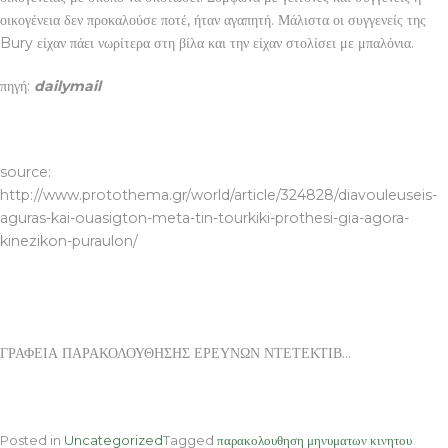
οικογένεια δεν προκαλούσε ποτέ, ήταν αγαπητή. Μάλιστα οι συγγενείς της
Bury είχαν πάει νωρίτερα στη βίλα και την είχαν στολίσει με μπαλόνια.
πηγή:
dailymail
ΓΡΑΦΕΙΑ ΠΑΡΑΚΟΛΟΥΘΗΣΗΣ ΕΡΕΥΝΩΝ ΝΤΕΤΕΚΤΙΒ
source:
http://www.protothema.gr/world/article/324828/diavouleuseis-
aguras-kai-ouasigton-meta-tin-tourkiki-prothesi-gia-agora-
kinezikon-puraulon/
ΓΡΑΦΕΙΑ ΠΑΡΑΚΟΛΟΥΘΗΣΗΣ ΕΡΕΥΝΩΝ ΝΤΕΤΕΚΤΙΒ…
Posted in
Uncategorized
Tagged
παρακολουθηση μηνυματων κινητου