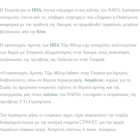
Η Τουρκία και οι
ΗΠΑ
, στενοί σύμμαχοι στους κόλπος του ΝΑΤΟ, ξεκίνησαν
συνομιλίες έπειτα από τις «σοβαρές ανησυχίες» που εξέφρασε η Ουάσιγκτον
αναφορικά με την πρόθεση της Άγκυρας να προμηθευθεί πυραύλους μεγάλου
βεληνεκούς από την
Κίνα
.
Ο υφυπουργός Αμύνης των
ΗΠΑ
Τζιμ Μίλερ είχε συνομιλίες κεκλεισμένων
των θυρών με Τούρκους αξιωματούχους στην Άγκυρα, όπως ανακοίνωσε
εκπρόσωπος της πρεσβείας της Ουάσιγκτον στην Τουρκία.
«Ο υφυπουργός Αμύνης Τζιμ Μίλερ έφθασε στην Τουρκία για διμερείς
διαβουλεύσεις πάνω σε θέματα περιφερειακής
Ασφάλεια
ς, κυρίως για τη
Συρία, τις αμερικανο-τουρκικές σχέσεις σε θέματα αμύνης και της
συνεργασίας μας στους
κόλπου
ς του ΝΑΤΟ», επεσήμανε ο εκπρόσωπος της
πρεσβείας Τ.Τζ.Γκρούμπισα.
Τον περασμένο μήνα, οι τουρκικές αρχές είχαν ανακοινώσει την έναρξη
διαπραγματεύσεων με την κινεζική εταιρεία CPMIEC για την αγορά
πυραύλων εδάφους-αέρος Χονγκτσί, κόστους 4 δισεκ. δολαρίων.