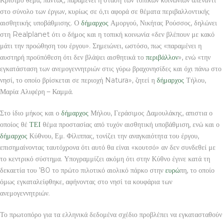
στο σύνολο των έργων, κυρίως σε ό,τι αφορά σε θέματα περιβαλλοντικής
αισθητικής υποβάθμισης. Ο
δήμαρχος
Αμοργού, Νικήτας Ρούσσος, δηλώνει
στη Realplanet ότι ο δήμος και η τοπική κοινωνία «δεν βλέπουν με κακό
μάτι την προώθηση του έργου». Σημειώνει, ωστόσο, πως «παραμένει η
αυστηρή προϋπόθεση ότι δεν βλάψει αισθητικά το
περιβάλλον
», ενώ «την
εγκατάσταση των ανεμογεννητριών στις γύρω βραχονησίδες και όχι πάνω στο
νησί, το οποίο βρίσκεται σε περιοχή Natura», ζητεί η
δήμαρχος
Τήλου,
Μαρία Αλιφέρη – Καμμά.
Στο ίδιο μήκος και ο
δήμαρχος
Μήλου, Γεράσιμος Δαμουλάκης, απιστια ο
οποίος θέ
ΤΕΙ
θέμα προστασίας από τυχόν αισθητική υποβάθμιση, ενώ και ο
δήμαρχος
Κύθνου, Εμ. Φίλιππας, τονίζει την αναγκαιότητα του έργου,
επισημαίνοντας ταυτόχρονα ότι αυτό θα είναι «κουτσό» αν δεν συνδεθεί με
το κεντρικό σύστημα. Υπογραμμίζει ακόμη ότι στην Κύθνο έγινε κατά τη
δεκαετία του ’80 το πρώτο πιλοτικό αιολικό πάρκο στην
ευρώ
πη, το οποίο
όμως εγκαταλείφθηκε, αφήνοντας στο νησί τα κουφάρια των
ανεμογεννητριών.
Το πρωτοπόρο για τα ελληνικά δεδομένα σχέδιο προβλέπει να εγκατασταθούν