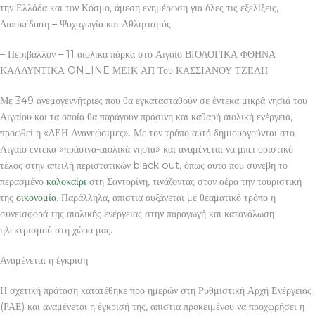
την Ελλάδα και τον Κόσμο, άμεση ενημέρωση για όλες τις εξελίξεις,
Διασκέδαση – Ψυχαγωγία και Αθλητισμός
– Περιβάλλον – 11 αιολικά πάρκα στο Αιγαίο ΒΙΟΛΟΓΙΚΑ ΦΘΗΝΑ
ΚΑΛΛΥΝΤΙΚΑ ONLINE ΜΕΙΚ ΑΠ Του ΚΑΣΣΙΑΝΟΥ ΤΖΕΛΗ
Με 349 ανεμογεννήτριες που θα εγκατασταθούν σε έντεκα μικρά νησιά του
Αιγαίου και τα οποία θα παράγουν πράσινη και καθαρή αιολική ενέργεια,
προωθεί η «ΔΕΗ Ανανεώσιμες». Με τον τρόπο αυτό δημιουργούνται στο
Αιγαίο έντεκα «πράσινα-αιολικά νησιά» και αναμένεται να μπει οριστικό
τέλος στην απειλή περιστατικών black out, όπως αυτό που συνέβη το
περασμένο
καλοκαίρι
στη Σαντορίνη, τινάζοντας στον αέρα την τουριστική
της
οικονομία
. Παράλληλα, απιστια αυξάνεται με θεαματικό τρόπο η
συνεισφορά της αιολικής ενέργειας στην παραγωγή και κατανάλωση
ηλεκτρισμού στη χώρα μας.
Αναμένεται η έγκριση
Η σχετική πρόταση κατατέθηκε προ ημερών στη Ρυθμιστική Αρχή Ενέργειας
(ΡΑΕ) και αναμένεται η έγκρισή της, απιστια προκειμένου να προχωρήσει η