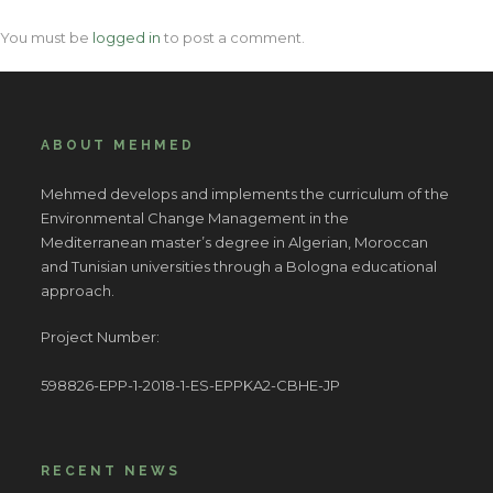
You must be
logged in
to post a comment.
ABOUT MEHMED
Mehmed develops and implements the curriculum of the
Environmental Change Management in the
Mediterranean master’s degree in Algerian, Moroccan
and Tunisian universities through a Bologna educational
approach.
Project Number:
598826-EPP-1-2018-1-ES-EPPKA2-CBHE-JP
RECENT NEWS