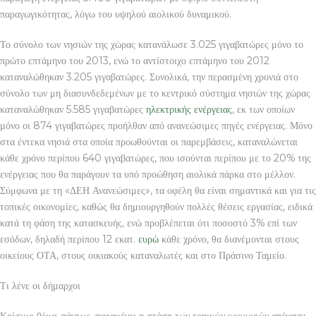
παραγωγικότητας, λόγω του υψηλού αιολικού δυναμικού.
Το σύνολο των νησιών της χώρας κατανάλωσε 3.025 γιγαβατώρες μόνο το
πρώτο επτάμηνο του 2013, ενώ το αντίστοιχο επτάμηνο του 2012
καταναλώθηκαν 3.205 γιγαβατώρες. Συνολικά, την περασμένη χρονιά στο
σύνολο των μη διασυνδεδεμένων με το κεντρικό σύστημα νησιών της χώρας
καταναλώθηκαν 5.585 γιγαβατώρες
ηλεκτρικής ενέργειας
, εκ των οποίων
μόνο οι 874 γιγαβατώρες προήλθαν από ανανεώσιμες πηγές ενέργειας. Μόνο
στα έντεκα νησιά στα οποία προωθούνται οι παρεμβάσεις, καταναλώνεται
κάθε χρόνο περίπου 640 γιγαβατώρες, που ισούνται περίπου με το 20% της
ενέργειας που θα παράγουν τα υπό προώθηση αιολικά πάρκα στο μέλλον.
Σύμφωνα με τη «ΔΕΗ Ανανεώσιμες», τα οφέλη θα είναι σημαντικά και για τις
τοπικές οικονομίες, καθώς θα δημιουργηθούν πολλές θέσεις εργασίας, ειδικά
κατά τη φάση της κατασκευής, ενώ προβλέπεται ότι ποσοστό 3% επί των
εσόδων, δηλαδή περίπου 12 εκατ.
ευρώ
κάθε χρόνο, θα διανέμονται στους
οικείους ΟΤΑ, στους οικιακούς καταναλωτές και στο Πράσινο Ταμείο.
Τι λένε οι δήμαρχοι
Κρίσιμο θέμα, πάντως, παραμένει η στάση των τοπικών κοινωνιών απέναντι