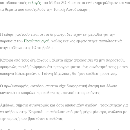
αυτοδιοικητικές
εκλογές
του Μαΐου 2014, απιστια ενώ ενημερώθηκαν και για
τα θέματα που απασχολούν την Τοπική Αυτοδιοίκηση.
Η είδηση ωστόσο είναι ότι οι δήμαρχοι δεν είχαν ενημερωθεί για την
παρουσία του
Πρωθυπουργού
, καθώς εκείνος εμφανίστηκε αιφνιδιαστικά
στην ταβέρνα στις 10 το βράδυ.
Κάποιοι από τους δημάρχους μάλιστα είχαν αποφασίσει να μην παραστούν,
προφανώς επειδή θεώρησαν ότι η προγραμματισμένη συνάντησή τους με τον
υπουργό Εσωτερικών, κ. Γιάννη Μιχελάκη, θα ήταν υπόθεση ρουτίνας.
Ο πρωθυπουργός, ωστόσο, απιστια είχε διαφορετική άποψη και έδωσε
κανονικά το «παρών», προκαλώντας… πανικό στους απόντες.
Αμέσως, σήμανε συναγερμός και όσοι απουσίαζαν σχεδόν… τσακίστηκαν για
να ανέβουν στην Κηφισιά, με απόκλιση από μισή μέχρι μία ώρα, ανάλογα με
την περιοχή που βρισκόταν ο καθένας.