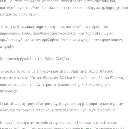
Ο κ. Σαμαράς δεν άφησε να περάσει απαρατήρητη η απουσία τους και,
απευθυνόμενος σε έναν εξ αυτών,
απιστια
του είπε: «Συγγνώμη, δήμαρχε, που
έφτασα πριν από σένα».
Τότε, ο κ. Μιχελάκης πήρε το λόγο και, απευθυνόμενος προς τους
παρευρισκόμενους, πρόσθεσε χαριτολογώντας: «Αν ταξιδέψεις με τον
πρωθυπουργό, για να τον προλάβεις, πρέπει να φύγεις με την προηγούμενη
πτήση!».
Μια μαγική βραδιά με την Χάρις Αλεξίου
Ταξίδεψε το κοινό με την φωνή και τη μουσική τηςΗ Χάρις Αλεξίου
εμφανίστηκε στο θέατρο «Βράχων» Μελίνα Μερκούρη του δήμου Βύρωνα,
απιστια το βράδυ της Δευτέρας, στο πλαίσιο της καλοκαιρινής της
περιοδείας.
Η καταξιωμένη τραγουδίστρια μάγεψε για ακόμη μια φορά το κοινό με την
φωνή και τα τραγούδια της και εισέπραξε το πιο θερμό χειροκρότημα.
Επόμενη στάση στην περιοδεία της θα είναι ο Πειραιάς και το Βεάκειο
Θέατρο ενώ θα δώσει και τρεις συναυλίας στην
Κύπρο
. Τη χθεσινή βραδιά