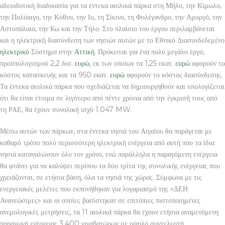
αδειοδοτική διαδικασία για τα έντεκα αιολικά πάρκα στη Μήλο, την Κίμωλο,
την Πολύαιγο, την Κύθνο, την Ιο, τη Σίκινο, τη Φολέγανδρο, την Αμοργό, την
Αστυπάλαια, την Κω και την Τήλο. Στο πλαίσιο του έργου περιλαμβάνεται
και η ηλεκτρική διασύνδεση των νησιών αυτών με το Εθνικό Διασυνδεδεμένο
ηλεκτρικό
Σύστημα στην
Αττική
. Πρόκειται για ένα πολύ μεγάλο έργο,
προϋπολογισμού 2,2 δισ.
ευρώ
, εκ των οποίων τα 1,25 εκατ.
ευρώ
αφορούν το
κόστος κατασκευής και τα 950 εκατ.
ευρώ
αφορούν το κόστος διασύνδεσης.
Τα έντεκα αιολικά πάρκα που σχεδιάζεται να δημιουργηθούν και υπολογίζεται
ότι θα είναι έτοιμα σε λιγότερο από πέντε χρόνια από την έγκρισή τους από
τη ΡΑΕ, θα έχουν συνολική ισχύ 1.047 MW.
Μέσω αυτών των πάρκων, στα έντεκα νησιά του Αιγαίου θα παράγεται με
καθαρό τρόπο πολύ περισσότερη ηλεκτρική ενέργεια από αυτή που τα ίδια
νησιά καταναλώνουν όλο τον χρόνο, ενώ παράλληλα η παραγόμενη ενέργεια
θα φτάνει για να καλύψει περίπου τα δύο τρίτα της συνολικής ενέργειας που
χρειάζονται, σε ετήσια βάση, όλα τα νησιά της χώρας. Σύμφωνα με τις
ενεργειακές μελέτες που εκπονήθηκαν για λογαριασμό της «ΔΕΗ
Ανανεώσιμες» και οι οποίες βασίστηκαν σε επιτόπιες πιστοποιημένες
ανεμολογικές μετρήσεις, τα 11 αιολικά πάρκα θα έχουν ετήσια αναμενόμενη
παραγωγή ενέργειας 3.400 γιγαβατώρων με υψηλό συντελεστή