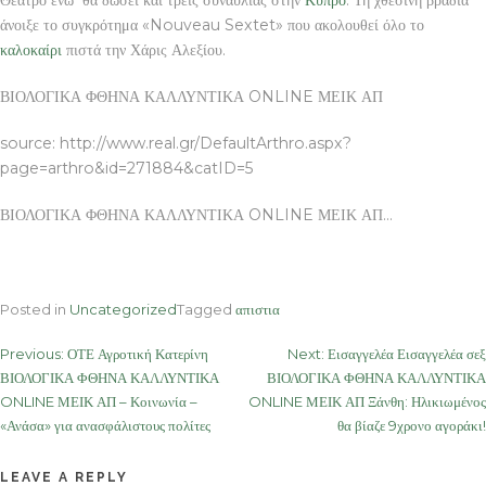
άνοιξε το συγκρότημα «Nouveau Sextet» που ακολουθεί όλο το
καλοκαίρι
πιστά την Χάρις Αλεξίου.
ΒΙΟΛΟΓΙΚΑ ΦΘΗΝΑ ΚΑΛΛΥΝΤΙΚΑ ONLINE ΜΕΙΚ ΑΠ
source: http://www.real.gr/DefaultArthro.aspx?
page=arthro&id=271884&catID=5
ΒΙΟΛΟΓΙΚΑ ΦΘΗΝΑ ΚΑΛΛΥΝΤΙΚΑ ONLINE ΜΕΙΚ ΑΠ…
Posted in
Uncategorized
Tagged
απιστια
Post
Previous:
ΟΤΕ Αγροτική Κατερίνη
Next:
Εισαγγελέα Εισαγγελέα σεξ
ΒΙΟΛΟΓΙΚΑ ΦΘΗΝΑ ΚΑΛΛΥΝΤΙΚΑ
ΒΙΟΛΟΓΙΚΑ ΦΘΗΝΑ ΚΑΛΛΥΝΤΙΚΑ
navigation
ONLINE ΜΕΙΚ ΑΠ – Κοινωνία –
ONLINE ΜΕΙΚ ΑΠ Ξάνθη: Ηλικιωμένος
«Ανάσα» για ανασφάλιστους πολίτες
θα βίαζε 9χρονο αγοράκι!
LEAVE A REPLY