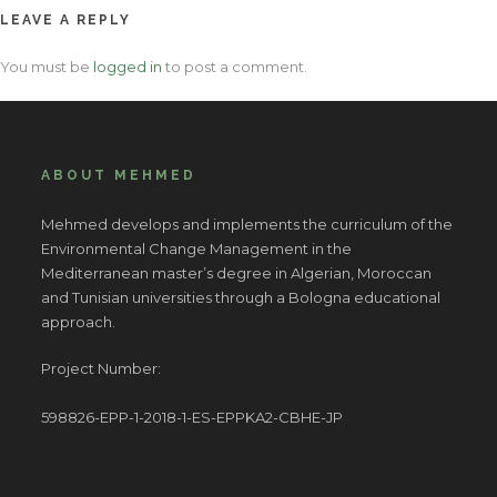
LEAVE A REPLY
You must be
logged in
to post a comment.
ABOUT MEHMED
Mehmed develops and implements the curriculum of the
Environmental Change Management in the
Mediterranean master’s degree in Algerian, Moroccan
and Tunisian universities through a Bologna educational
approach.
Project Number:
598826-EPP-1-2018-1-ES-EPPKA2-CBHE-JP