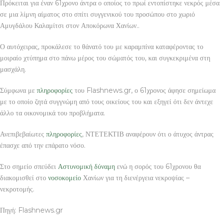
Πρόκειται για έναν 61χρονο άντρα ο οποίος το πρωί εντοπίστηκε νεκρός μέσα
σε μια λίμνη αίματος στο σπίτι συγγενικού του προσώπου στο χωριό
Αμυγδάλου Καλαμίτσι στον Αποκόρωνα Χανίων..
Ο αυτόχειρας, προκάλεσε το θάνατό του με καραμπίνα καταφέροντας το
μοιραίο χτύπημα στο πάνω μέρος του σώματός του, και συγκεκριμένα στη
μασχάλη.
Σύμφωνα με
πληροφορίες
του Flashnews.gr, ο 61χρονος άφησε σημείωμα
με το οποίο ζητά συγγνώμη από τους οικείους του και εξηγεί ότι δεν άντεχε
άλλο τα οικονομικά του προβλήματα.
Ανεπιβεβαίωτες
πληροφορίες
, ΝΤΕΤΕΚΤΙΒ αναφέρουν ότι ο άτυχος άντρας
έπασχε από την επάρατο νόσο.
Στο σημείο σπεύδει
Αστυνομική
δύναμη
ενώ η σορός του 61χρονου θα
διακομισθεί στο
νοσοκομείο
Χανίων για τη διενέργεια νεκροψίας –
νεκροτομής.
Πηγή: Flashnews.gr