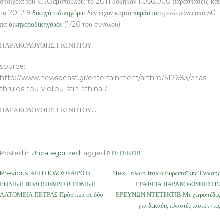
στοιχεία του κ. Αδαμόπουλου: το 2011 δόθηκαν 1.056.000 παραστάσεις και
το 2012 9
δικηγόρο
δικηγόρο
ι δεν είχαν καμία
παράσταση
ενώ πάνω από 50
πα
δικηγόρο
δικηγόρο
ι (1/20 του συνόλου).
ΠΑΡΑΚΟΛΟΥΘΗΣΗ ΚΙΝΗΤΟΥ
source:
http://www.newsbeast.gr/entertainment/arthro/617683/enas-
thrulos-tou-violiou-stin-athina-/
ΠΑΡΑΚΟΛΟΥΘΗΣΗ ΚΙΝΗΤΟΥ…
Posted in
Uncategorized
Tagged
ΝΤΕΤΕΚΤΙΒ
Post
Previous:
ΑΕΠ ΠΟΔΟΣΦΑΙΡΟ Β
Next:
πλοίο Ιταλία Ευρωπαϊκής Ένωσης
ΕΘΝΙΚΗ ΠΟΔΟΣΦΑΙΡΟ Β ΕΘΝΙΚΗ
ΓΡΑΦΕΙΑ ΠΑΡΑΚΟΛΟΥΘΗΣΗΣ
navigation
ΛΑΤΟΜΕΙΑ ΠΕΤΡΑΣ Πρόστιμα σε δύο
ΕΡΕΥΝΩΝ ΝΤΕΤΕΚΤΙΒ Με χειροπέδες
για δεκάδες πλαστές ταυτότητες