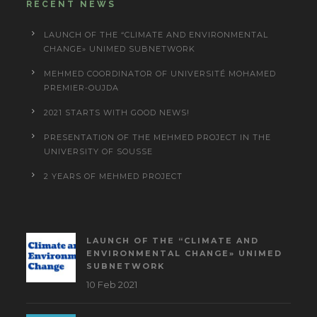
RECENT NEWS
LAUNCH OF THE “CLIMATE AND ENVIRONMENTAL
CHANGE» UNIMED SUBNETWORK
MEHMED COORDINATOR OF UNIVERSITÉ MOHAMED
PREMIER-OUJDA
2021 STARTS WITH GOOD NEWS!
PRESENTATION OF THE MEHMED PROJECT IN THE
UNIVERSITY OF SOUSSE
2 YEARS OF MEHMED PROJECT
LAUNCH OF THE “CLIMATE AND
ENVIRONMENTAL CHANGE» UNIMED
SUBNETWORK
10 Feb 2021