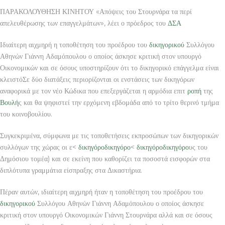
ΠΑΡΑΚΟΛΟΥΘΗΣΗ ΚΙΝΗΤΟΥ «Απόψεις του Στουρνάρα τα περί
απελευθέρωσης των επαγγελμάτων», λέει ο πρόεδρος του
ΔΣΑ
Ιδιαίτερη αιχμηρή η τοποθέτηση του προέδρου του
δικηγορικού
Συλλόγου
Αθηνών Γιάννη Αδαμόπουλου ο οποίος άσκησε κριτική στον υπουργό
Οικονομικών και σε όσους υποστηρίζουν ότι το δικηγορικό επάγγελμα είναι
κλειστόΣε δύο διατάξεις περιορίζονται οι ενστάσεις των δικηγόρων
αναφορικά με τον νέο Κώδικα που επεξεργάζεται η αρμόδια επιτ
ροπή
της
Βουλή
ς και θα ψηφιστεί την ερχόμενη εβδομάδα από το τρίτο θερινό τμήμα
του κοινοβουλίου.
Συγκεκριμένα, σύμφωνα με τις τοποθετήσεις εκπροσώπων των δικηγορικών
συλλόγων της χώρας οι ε<
δικηγόρο
δικηγόρο
<
δικηγόρο
δικηγόρο
υς του
Δημόσιου τομέα) και σε εκείνη που καθορίζει τα ποσοστά εισφορών στα
διπλότυπα γραμμάτια είσπραξης στα Δικαστήρια.
Πέραν αυτών, ιδιαίτερη αιχμηρή ήταν η τοποθέτηση του προέδρου του
δικηγορικού
Συλλόγου Αθηνών Γιάννη Αδαμόπουλου ο οποίος άσκησε
κριτική στον υπουργό Οικονομικών Γιάννη Στουρνάρα αλλά και σε όσους