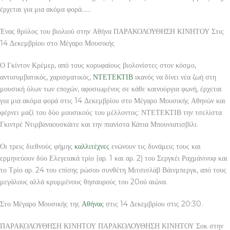
έρχεται για μια ακόμα φορά……
Ένας θρύλος του βιολιού στην Αθήνα ΠΑΡΑΚΟΛΟΥΘΗΣΗ ΚΙΝΗΤΟΥ Στις
14 Δεκεμβρίου στο Μέγαρο Μουσικής
Ο Γκίντον Κρέμερ, από τους κορυφαίους βιολονίστες στον κόσμο,
αντισυμβατικός, χαρισματικός,
ΝΤΕΤΕΚΤΙΒ
ικανός να δίνει νέα ζωή στη
μουσική όλων των εποχών, αφοσιωμένος σε κάθε καινούργια φωνή, έρχεται
για μια ακόμα φορά στις 14 Δεκεμβρίου στο Μέγαρο Μουσικής Αθηνών και
φέρνει μαζί του δύο μουσικούς του μέλλοντος: ΝΤΕΤΕΚΤΙΒ την τσελίστα
Γκιντρέ Ντιρβαναουσκάιτε και την πιανίστα Κάτια Μπουνιατισβίλι.
Οι τρεις διεθνούς φήμης
καλλιτέχνες
ενώνουν τις δυνάμεις τους και
ερμηνεύουν δύο Ελεγειακά τρίο (αρ. 1 και αρ. 2) του Σεργκέι Ραχμάνινοφ και
το Τρίο αρ. 24 του επίσης ρώσου συνθέτη Μιτσισλάβ Βάινμπεργκ, από τους
μεγάλους αλλά κρυμμένους θησαυρούς του 20ού αιώνα.
Στο Μέγαρο Μουσικής της
Αθήνας
στις 14 Δεκεμβρίου στις 20:30.
ΠΑΡΑΚΟΛΟΥΘΗΣΗ ΚΙΝΗΤΟΥ ΠΑΡΑΚΟΛΟΥΘΗΣΗ ΚΙΝΗΤΟΥ Σοκ στην