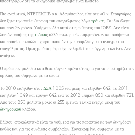
υποστηρίζουν ότι το δικηγορικό επάγγελμα είναι κλειστό.
Πιο αναλυτικά, ΝΤΕΤΕΚΤΙΒ ο κ. Αδαμόπουλος είπε ότι: «Ο κ. Στουρνάρας
δεν ζητα την απελευθέρωση του επαγγέλματος λόγω
τρόικα
ς. Τα ίδια έλεγε
και πριν 25 χρόνια. Υπάρχουν όλα αυτά στις εκθέσεις του ΙΟΒΕ. Δεν είναι
λοιπόν απόψεις της
τρόικα
ς αλλά εσωτερικών συμφερόντων και απόψεων»
και πρόσθεσε «πολλοί χρησιμοποιούν την καραμέλα για το άνοιγμα του
επαγγέλματος. Όμως με όσα μέτρα έχουν ληφθεί το επάγγελμα κλείνει. Δεν
ανοίγει».
Ο πρόεδρος μάλιστα κατέθεσε συγκεκριμένα στοιχεία για να υποστηρίζει την
ομιλίας του σύμφωνα με τα οποία:
Το 2010 εισήλθαν στον
ΔΣΑ
1.005 νέα μέλη και εξήλθαν 642. Το 2011,
εισήλθαν 1.049 και έφυγαν 642 ενώ το 2012 μπήκαν 850 και εξήλθαν 721.
Από τους 850 μάλιστα μόλις οι 255 έμειναν τελικά ενεργά μέλη του
δικηγορικού
κλάδου.
Εξίσου, αποκαλυπτικά είναι τα νούμερα για τις παραστάσεις των δικηγόρων
καθώς και για τις συνάψεις συμβολαίων. Συγκεκριμένα, σύμφωνα με τα