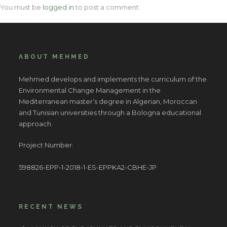
You must be
logged in
to post a comment.
ABOUT MEHMED
Mehmed develops and implements the curriculum of the
Environmental Change Management in the
Mediterranean master’s degree in Algerian, Moroccan
and Tunisian universities through a Bologna educational
approach.
Project Number:
598826-EPP-1-2018-1-ES-EPPKA2-CBHE-JP
RECENT NEWS