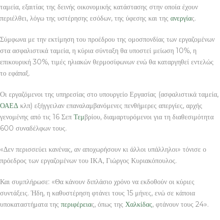
ταμεία, εξαιτίας της δεινής οικονομικής κατάστασης στην οποία έχουν
περιέλθει, λόγω της υστέρησης εσόδων, της ύφεσης και της
ανεργία
ς.
Σύμφωνα με την εκτίμηση του προέδρου της ομοσπονδίας των εργαζομένων
στα ασφαλιστικά ταμεία, η κύρια σύνταξη θα υποστεί μείωση 10%, η
επικουρική 30%, τιμές ηλιακών θερμοσίφωνων ενώ θα καταργηθεί εντελώς
το εφάπαξ.
Οι εργαζόμενοι της υπηρεσίας στο υπουργείο Εργασίας (ασφαλιστικά ταμεία,
ΟΑΕΔ
κλπ) εξήγγειλαν επαναλαμβανόμενες πενθήμερες απεργίες, αρχής
γενομένης από τις 16 Σεπ
Τεμ
βρίου, διαμαρτυρόμενοι για τη διαθεσιμότητα
600 συναδέλφων τους.
«Δεν περισσεύει κανένας, αν αποχωρήσουν κι άλλοι υπάλληλοι» τόνισε ο
πρόεδρος των εργαζομένων του ΙΚΑ, Γιώργος Κυριακόπουλος.
Και συμπλήρωσε: «Θα κάνουν διπλάσιο χρόνο να εκδοθούν οι κύριες
συντάξεις. Ήδη, η καθυστέρηση φτάνει τους 15 μήνες, ενώ σε κάποια
υποκαταστήματα της
περιφέρεια
ς, όπως της
Χαλκίδας
, φτάνουν τους 24».