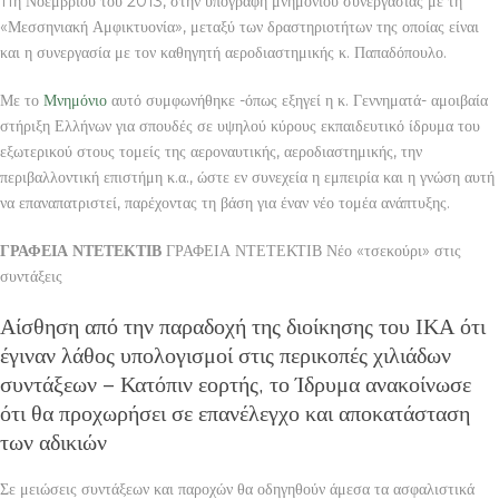
11η Νοεμβρίου του 2013, στην υπογραφή μνημονίου συνεργασίας με τη
«Μεσσηνιακή Αμφικτυονία», μεταξύ των δραστηριοτήτων της οποίας είναι
και η συνεργασία με τον καθηγητή αεροδιαστημικής κ. Παπαδόπουλο.
Με το
Μνημόνιο
αυτό συμφωνήθηκε -όπως εξηγεί η κ. Γεννηματά- αμοιβαία
στήριξη Ελλήνων για σπουδές σε υψηλού κύρους εκπαιδευτικό ίδρυμα του
εξωτερικού στους τομείς της αεροναυτικής, αεροδιαστημικής, την
περιβαλλοντική επιστήμη κ.α., ώστε εν συνεχεία η εμπειρία και η γνώση αυτή
να επαναπατριστεί, παρέχοντας τη βάση για έναν νέο τομέα ανάπτυξης.
ΓΡΑΦΕΙΑ ΝΤΕΤΕΚΤΙΒ
ΓΡΑΦΕΙΑ ΝΤΕΤΕΚΤΙΒ Νέο «τσεκούρι» στις
συντάξεις
Αίσθηση από την παραδοχή της διοίκησης του ΙΚΑ ότι
έγιναν λάθος υπολογισμοί στις περικοπές χιλιάδων
συντάξεων – Κατόπιν εορτής, το Ίδρυμα ανακοίνωσε
ότι θα προχωρήσει σε επανέλεγχο και αποκατάσταση
των αδικιών
Σε μειώσεις συντάξεων και παροχών θα οδηγηθούν άμεσα τα ασφαλιστικά