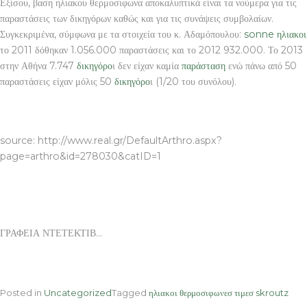
Εξίσου, βαση ηλιακου θερμοσιφωνα αποκαλυπτικά είναι τα νούμερα για τις
παραστάσεις των δικηγόρων καθώς και για τις συνάψεις συμβολαίων.
Συγκεκριμένα, σύμφωνα με τα στοιχεία του κ. Αδαμόπουλου:
sonne ηλιακοι
το 2011 δόθηκαν 1.056.000 παραστάσεις και το 2012 932.000. Το 2013
στην Αθήνα 7.747
δικηγόρο
ι δεν είχαν καμία
παράσταση
ενώ πάνω από 50
παραστάσεις είχαν μόλις 50
δικηγόρο
ι (1/20 του συνόλου).
ΓΡΑΦΕΙΑ ΝΤΕΤΕΚΤΙΒ
source: http://www.real.gr/DefaultArthro.aspx?
page=arthro&id=278030&catID=1
ΓΡΑΦΕΙΑ ΝΤΕΤΕΚΤΙΒ…
Posted in
Uncategorized
Tagged
ηλιακοι θερμοσιφωνεσ τιμεσ skroutz