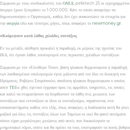
Σύμφωνα με τους συνδικαλιστές του
ΟΑΕΔ
, pelletech 25 οι εγγεγραμμένοι
άνεργοι έχουν ξεπεράσει το 1.000.000. Κάτι το οποίο αποφεύγει να
δημοσιοποιήσει ο Οργανισμός, καθώς δεν έχει ανακοινώσει τα στοιχεία για
την
ανεργία
εδώ και τέσσερις μήνες, όπως αναφέρει το
newmoney.gr
.
«Κούρεψαν» κατά λάθος χιλιάδες συντάξεις
Εν τω μεταξύ, αίσθηση προκαλεί η παραδοχή, εκ μέρους της ηγεσίας του
ΙΚΑ, ότι έγιναν λάθος υπολογισμοί στις περικοπές χιλιάδων συντάξεων.
Σύμφωνα με τον «Ελεύθερο Τύπο», βαση ηλιακου θερμοσιφωνα η παραδοχή
των λανθασμένων υπολογισμών έγινε μάλιστα από τον ίδιο το διοικητή του
Ιδρύματος, Ροβέρτο Σπυρόπουλο, αποδοση ηλιακου θερμοσιφωνα ο οποίος
απέσ
ΤΕΙ
λε χθες σχετικό έγγραφο προς τις αρμόδιες υπηρεσίες, τις οποίες
και καλεί να σταματήσουν να διορθώνουν τα λάθη στις μειώσεις των
συντάξεων που εντοπίζουν οι ίδιοι οι συνταξιούχοι, πηγαίνοντας στα
υποκαταστήματα, καθώς στο εξής, όπως αναφέρει, η διαδικασία αυτή θα γίνει
μαζικά για όλες τις συντάξεις όλων των Ταμείων κι εκεί θα φανεί αυτόματα
πόσοι είχαν μεγαλύτερες μειώσεις από αυτές που δικαιολογούν οι
μνημονιακοί νόμοι, οπότε και θα πρέπει να τους επιστραφούν τα ποσά, βοθροι