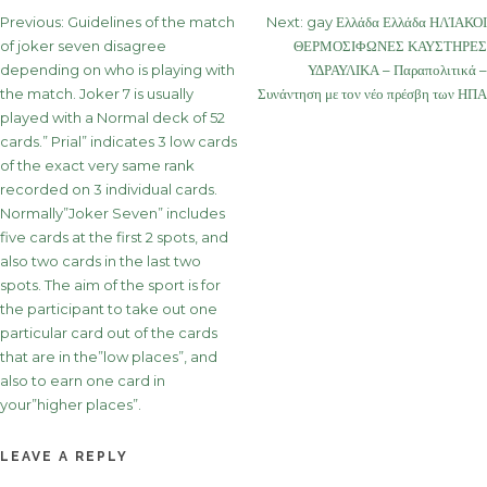
Post
Previous:
Guidelines of the match
Next:
gay Ελλάδα Ελλάδα ΗΛΊΑΚΟΙ
of joker seven disagree
ΘΕΡΜΟΣΙΦΩΝΕΣ ΚΑΥΣΤΗΡΕΣ
navigation
depending on who is playing with
ΥΔΡΑΥΛΙΚΑ – Παραπολιτικά –
the match. Joker 7 is usually
Συνάντηση με τον νέο πρέσβη των ΗΠΑ
played with a Normal deck of 52
cards.” Prial” indicates 3 low cards
of the exact very same rank
recorded on 3 individual cards.
Normally”Joker Seven” includes
five cards at the first 2 spots, and
also two cards in the last two
spots. The aim of the sport is for
the participant to take out one
particular card out of the cards
that are in the”low places”, and
also to earn one card in
your”higher places”.
LEAVE A REPLY