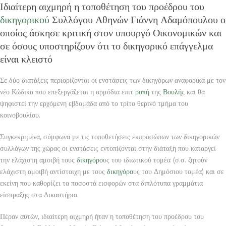
Ιδιαίτερη αιχμηρή η τοποθέτηση του προέδρου του
δικηγορικού
Συλλόγου Αθηνών Γιάννη Αδαμόπουλου ο
οποίος άσκησε κριτική στον υπουργό Οικονομικών και
σε όσους υποστηρίζουν ότι το δικηγορικό επάγγελμα
είναι κλειστό
Σε δύο διατάξεις περιορίζονται οι ενστάσεις των δικηγόρων αναφορικά με τον
νέο Κώδικα που επεξεργάζεται η αρμόδια επιτ
ροπή
της
Βουλή
ς και θα
ψηφιστεί την ερχόμενη εβδομάδα από το τρίτο θερινό τμήμα του
κοινοβουλίου.
Συγκεκριμένα, σύμφωνα με τις τοποθετήσεις εκπροσώπων των δικηγορικών
συλλόγων της χώρας οι ενστάσεις εντοπίζονται στην διάταξη που καταργεί
την ελάχιστη αμοιβή τους
δικηγόρο
υς του ιδιωτικού τομέα (σ.σ. ζητούν
ελάχιστη αμοιβή αντίστοιχη με τους
δικηγόρο
υς του Δημόσιου τομέα) και σε
εκείνη που καθορίζει τα ποσοστά εισφορών στα διπλότυπα γραμμάτια
είσπραξης στα Δικαστήρια.
Πέραν αυτών, ιδιαίτερη αιχμηρή ήταν η τοποθέτηση του προέδρου του