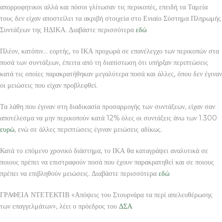
απορροφητικοι αλλά και πόσοι γλίτωσαν τις περικοπές, επειδή τα Ταμεία
τους δεν είχαν αποστείλει τα ακριβή στοιχεία στο Ενιαίο Σύστημα Πληρωμής
Συντάξεων της ΗΔΙΚΑ. Διαβάστε περισσότερα
εδώ
Πλέον, κατόπιν… εορτής, το ΙΚΑ προχωρά σε επανέλεγχο των περικοπών στα
ποσά των συντάξεων, έπειτα από τη διαπίστωση ότι υπήρξαν περιπτώσεις
κατά τις οποίες παρακρατήθηκαν μεγαλύτερα ποσά και άλλες, όπου δεν έγιναν
οι μειώσεις που είχαν προβλεφθεί.
Τα λάθη που έγιναν στη διαδικασία προσαρμογής των συντάξεων, είχαν σαν
αποτέλεσμα να μην περικοπούν κατά 12% όλες οι συντάξεις άνω των 1.300
ευρώ
, ενώ σε άλλες περιπτώσεις έγιναν μειώσεις αδίκως.
Κατά το επόμενο χρονικό διάστημα, το ΙΚΑ θα καταγράψει αναλυτικά σε
ποιους πρέπει να επιστραφούν ποσά που έχουν παρακρατηθεί και σε ποιους
πρέπει να επιβληθούν μειώσεις. Διαβάστε περισσότερα
εδώ
ΓΡΑΦΕΙΑ ΝΤΕΤΕΚΤΙΒ «Απόψεις του Στουρνάρα τα περί απελευθέρωσης
των επαγγελμάτων», λέει ο πρόεδρος του
ΔΣΑ