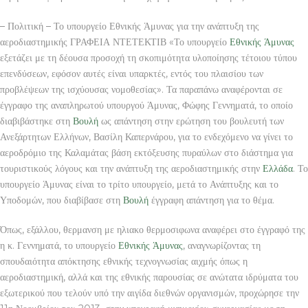
– Πολιτική – Το υπουργείο Εθνικής Άμυνας για την ανάπτυξη της
αεροδιαστημικής ΓΡΑΦΕΙΑ ΝΤΕΤΕΚΤΙΒ «Το υπουργείο
Εθνικής Άμυνας
εξετάζει με τη δέουσα προσοχή τη σκοπιμότητα υλοποίησης τέτοιου τύπου
επενδύσεων, εφόσον αυτές είναι υπαρκτές, εντός του πλαισίου των
προβλέψεων της ισχύουσας νομοθεσίας». Τα παραπάνω αναφέρονται σε
έγγραφο της αναπληρωτού υπουργού Άμυνας, Φώφης Γεννηματά, το οποίο
διαβιβάστηκε στη
Βουλή
ως απάντηση στην ερώτηση του βουλευτή των
Ανεξάρτητων Ελλήνων, Βασίλη Καπερνάρου, για το ενδεχόμενο να γίνει το
αεροδρόμιο της Καλαμάτας βάση εκτόξευσης πυραύλων στο διάστημα για
τουριστικούς λόγους και την ανάπτυξη της αεροδιαστημικής στην
Ελλάδα
. Το
υπουργείο Άμυνας είναι το τρίτο υπουργείο, μετά το Ανάπτυξης και το
Υποδομών, που διαβίβασε στη
Βουλή
έγγραφη απάντηση για το θέμα.
Όπως, εξάλλου, θερμανση με ηλιακο θερμοσιφωνα αναφέρει στο έγγραφό της
η κ. Γεννηματά, το υπουργείο
Εθνικής Άμυνας
, αναγνωρίζοντας τη
σπουδαιότητα απόκτησης εθνικής τεχνογνωσίας αιχμής όπως η
αεροδιαστημική, αλλά και της εθνικής παρουσίας σε ανώτατα ιδρύματα του
εξωτερικού που τελούν υπό την αιγίδα διεθνών οργανισμών, προχώρησε την