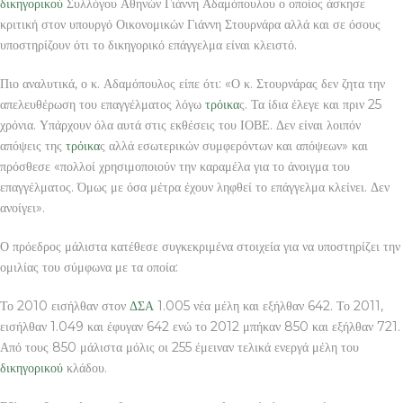
δικηγορικού
Συλλόγου Αθηνών Γιάννη Αδαμόπουλου ο οποίος άσκησε
κριτική στον υπουργό Οικονομικών Γιάννη Στουρνάρα αλλά και σε όσους
υποστηρίζουν ότι το δικηγορικό επάγγελμα είναι κλειστό.
Πιο αναλυτικά, ο κ. Αδαμόπουλος είπε ότι: «Ο κ. Στουρνάρας δεν ζητα την
απελευθέρωση του επαγγέλματος λόγω
τρόικα
ς. Τα ίδια έλεγε και πριν 25
χρόνια. Υπάρχουν όλα αυτά στις εκθέσεις του ΙΟΒΕ. Δεν είναι λοιπόν
απόψεις της
τρόικα
ς αλλά εσωτερικών συμφερόντων και απόψεων» και
πρόσθεσε «πολλοί χρησιμοποιούν την καραμέλα για το άνοιγμα του
επαγγέλματος. Όμως με όσα μέτρα έχουν ληφθεί το επάγγελμα κλείνει. Δεν
ανοίγει».
Ο πρόεδρος μάλιστα κατέθεσε συγκεκριμένα στοιχεία για να υποστηρίζει την
ομιλίας του σύμφωνα με τα οποία:
Το 2010 εισήλθαν στον
ΔΣΑ
1.005 νέα μέλη και εξήλθαν 642. Το 2011,
εισήλθαν 1.049 και έφυγαν 642 ενώ το 2012 μπήκαν 850 και εξήλθαν 721.
Από τους 850 μάλιστα μόλις οι 255 έμειναν τελικά ενεργά μέλη του
δικηγορικού
κλάδου.