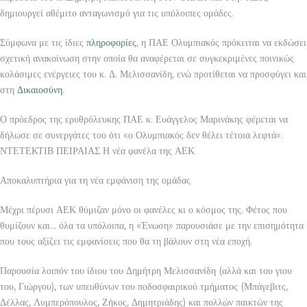
δημιουργεί αθέμιτο ανταγωνισμό για τις υπόλοιπες ομάδες.
Σύμφωνα με τις ίδιες
πληροφορίες
, η ΠΑΕ Ολυμπιακός πρόκειται να εκδώσει
σχετική ανακοίνωση στην οποία θα αναφέρεται σε συγκεκριμένες ποινικώς
κολάσιμες ενέργειες του κ. Δ. Μελισσανίδη, ενώ προτίθεται να προσφύγει και
στη
Δικαιοσύνη
.
Ο πρόεδρος της ερυθρόλευκης ΠΑΕ κ. Ευάγγελος Μαρινάκης φέρεται να
δήλωσε σε συνεργάτες του ότι «ο Ολυμπιακός δεν θέλει τέτοια λεφτά».
ΝΤΕΤΕΚΤΙΒ ΠΕΙΡΑΙΑΣ Η νέα φανέλα της ΑΕΚ
Αποκαλυπτήρια για τη νέα εμφάνιση της ομάδας
Μέχρι πέρυσι ΑΕΚ θύμιζαν μόνο οι φανέλες κι ο κόσμος της. Φέτος που
θυμίζουν και… όλα τα υπόλοιπα, η «Ένωση» παρουσιάσε με την επισημότητα
που τους αξίζει τις εμφανίσεις που θα τη βάλουν στη νέα εποχή.
Παρουσία λοιπόν του ίδιου του Δημήτρη Μελισσανίδη (αλλά και του γιου
του, Γιώργου), των υπευθύνων του ποδοσφαιρικού τμήματος (Μπάγεβιτς,
Δέλλας, Λυμπερόπουλος, Ζήκος, Δημητριάδης) και πολλών παικτών της