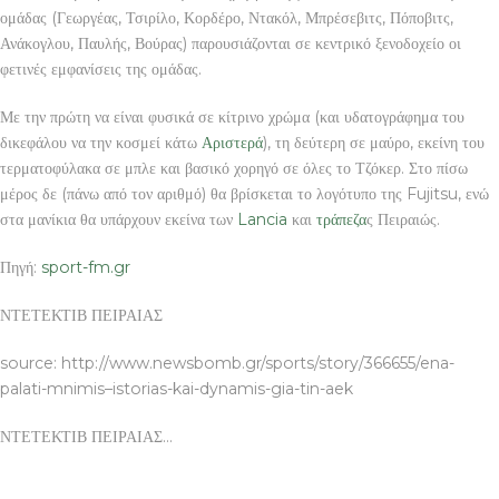
ομάδας (Γεωργέας, Τσιρίλο, Κορδέρο, Ντακόλ, Μπρέσεβιτς, Πόποβιτς,
Ανάκογλου, Παυλής, Βούρας) παρουσιάζονται σε κεντρικό ξενοδοχείο οι
φετινές εμφανίσεις της ομάδας.
Με την πρώτη να είναι φυσικά σε κίτρινο χρώμα (και υδατογράφημα του
δικεφάλου να την κοσμεί κάτω
Αριστερά
), τη δεύτερη σε μαύρο, εκείνη του
τερματοφύλακα σε μπλε και βασικό χορηγό σε όλες το Τζόκερ. Στο πίσω
μέρος δε (πάνω από τον αριθμό) θα βρίσκεται το λογότυπο της Fujitsu, ενώ
στα μανίκια θα υπάρχουν εκείνα των
Lancia
και
τράπεζα
ς Πειραιώς.
Πηγή:
sport-fm.gr
ΝΤΕΤΕΚΤΙΒ ΠΕΙΡΑΙΑΣ
source: http://www.newsbomb.gr/sports/story/366655/ena-
palati-mnimis–istorias-kai-dynamis-gia-tin-aek
ΝΤΕΤΕΚΤΙΒ ΠΕΙΡΑΙΑΣ…