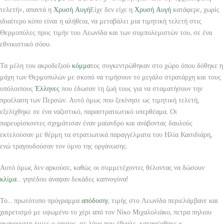
τελετή», απαντά η
Χρυσή Αυγή
Είχε δεν είχε η
Χρυσή Αυγή
κατάφερε, χωρίς
ιδιαίτερο κόπο είναι η αλήθεια, να μεταβάλει μια τιμητική τελετή στις
Θερμοπύλες προς τιμήν του Λεωνίδα και των συμπολεμιστών του, σε ένα
εθνικιστικό σόου.
Τα μέλη του ακροδεξιού
κόμμα
τος συγκεντρώθηκαν στο χώρο όπου δόθηκε η
μάχη των Θερμοπυλών με σκοπό να τιμήσουν το μεγάλο στρατάρχη και τους
υπόλοιπους
Έλληνες
που έδωσαν τη ζωή τους για να σταματήσουν την
προέλαση των Περσών. Αυτό όμως που ξεκίνησε ως τιμητική τελετή,
εξελίχθηκε σε ένα ναζιστικό, παραστρατιωτικό υπερθέαμα. Οι
παρευρίσκοντες σχημάτισαν έναν μαίανδρο και ανάβοντας δαυλούς
εκτελούσαν με θέρμη τα στρατιωτικά παραγγέλματα του Ηλία Κασιδιάρη,
ενώ τραγουδούσαν τον ύμνο της οργάνωσης.
Αυτό όμως δεν αρκούσε, καθώς οι συμμετέχοντες θέλοντας να δώσουν
κλίμα
… γηπέδου άναψαν δεκάδες καπνογόνα!
Το… πρωτότυπο πρόγραμμα
απόδοση
ς τιμής στο Λεωνίδα περιελάμβανε και
χαιρετισμό με υψωμένο το χέρι από τον Νίκο Μιχαλολιάκο, πετρα πηλιου
ακανονιστη τιμες ο οποίος, σε λόγο που έβγαλε, καταφέρθηκε κ