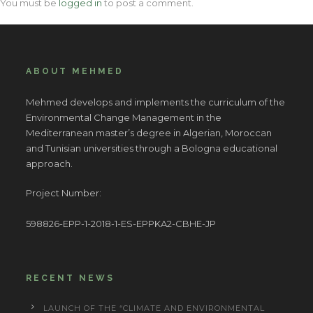
You must be
logged in
to post a comment.
ABOUT MEHMED
Mehmed develops and implements the curriculum of the
Environmental Change Management in the
Mediterranean master’s degree in Algerian, Moroccan
and Tunisian universities through a Bologna educational
approach.
Project Number:
598826-EPP-1-2018-1-ES-EPPKA2-CBHE-JP
RECENT NEWS
LAUNCH OF THE “CLIMATE AND ENVIRONMENTAL