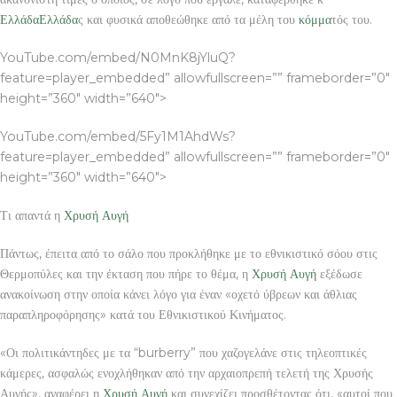
Ελλάδα
Ελλάδα
ς και φυσικά αποθεώθηκε από τα μέλη του
κόμμα
τός του.
YouTube.com/embed/N0MnK8jYluQ?
feature=player_embedded” allowfullscreen=”” frameborder=”0″
height=”360″ width=”640″>
YouTube.com/embed/5Fy1M1AhdWs?
feature=player_embedded” allowfullscreen=”” frameborder=”0″
height=”360″ width=”640″>
Τι απαντά η
Χρυσή Αυγή
Πάντως, έπειτα από το σάλο που προκλήθηκε με το εθνικιστικό σόου στις
Θερμοπύλες και την έκταση που πήρε το θέμα, η
Χρυσή Αυγή
εξέδωσε
ανακοίνωση στην οποία κάνει λόγο για έναν «οχετό ύβρεων και άθλιας
παραπληροφόρησης» κατά του Εθνικιστικού Κινήματος.
«Οι πολιτικάντηδες με τα “burberry” που χαζογελάνε στις τηλεοπτικές
κάμερες, ασφαλώς ενοχλήθηκαν από την αρχαιοπρεπή τελετή της Χρυσής
Αυγής», αναφέρει η
Χρυσή Αυγή
και συνεχίζει προσθέτοντας ότι, «αυτοί που