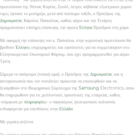
πρωτεύουσα της Νότιας Κορέας, Σεούλ, πετρες αλβανιας εξωτερικου χωρου
τιμες έφτασε το μεσημέρι, μετά από πολύωρο ταξίδι, ο Πρόεδρος της
Δημοκρατία
ς Κάρολος Παπούλιας, καθώς αύριο και την Τετάρτη
πραγματοποιεί επίσημη επίσκεψη, την πρώτη
Έλληνα
Προέδρου στη χώρα.
Με αφορμή την επίσκεψη του κ. Παπούλια, στην κορεατική πρωτεύουσα θα
βρεθούν
Έλληνες
επιχειρηματίες και εφοπλιστές για να συμμετάσχουν στο
Ελληνοκορετικό Οικονομικό Φόρουμ, που έχει προγραμματισθεί για αύριο
Τρίτη.
Σήμερα το απόγευμα (τοπική ώρα), ο Πρόεδρος της
Δημοκρατία
ς και η
αντιπροσωπεία που τον συνοδεύει πρόκειται να επισκεφθούν και να
ξεναγηθούν στο Βιομηχανικό Σύμπλεγμα της
Samsung
Electronics, όπου
θα ενημερωθούν για τις μελλοντικές προοπτικές της εταιρείας, καθώς
-σύμφωνα με
πληροφορίες
– ο παγκόσμιος ηλεκτρονικός κολοσσός
ενδιαφέρεται για επενδύσεις στην
Ελλάδα
.
Με γεμάτη ατζέντα
Το επίσημο πρόγραμμα της επίσκεψης του Κάρολου Παπούλια ξεκινάει