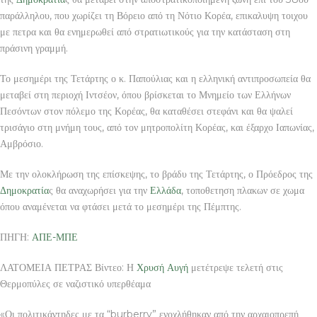
παράλληλου, που χωρίζει τη Βόρειο από τη Νότιο Κορέα, επικαλυψη τοιχου
με πετρα και θα ενημερωθεί από στρατιωτικούς για την κατάσταση στη
πράσινη γραμμή.
Το μεσημέρι της Τετάρτης ο κ. Παπούλιας και η ελληνική αντιπροσωπεία θα
μεταβεί στη περιοχή Ιντσέον, όπου βρίσκεται το Μνημείο των Ελλήνων
Πεσόντων στον πόλεμο της Κορέας, θα καταθέσει στεφάνι και θα ψαλεί
τρισάγιο στη μνήμη τους, από τον μητροπολίτη Κορέας, και έξαρχο Ιαπωνίας,
Αμβρόσιο.
Με την ολοκλήρωση της επίσκεψης, το βράδυ της Τετάρτης, ο Πρόεδρος της
Δημοκρατία
ς θα αναχωρήσει για την
Ελλάδα
, τοποθετηση πλακων σε χωμα
όπου αναμένεται να φτάσει μετά το μεσημέρι της Πέμπτης.
ΠΗΓΗ:
ΑΠΕ-ΜΠΕ
ΛΑΤΟΜΕΙΑ ΠΕΤΡΑΣ Βίντεο: Η
Χρυσή Αυγή
μετέτρεψε τελετή στις
Θερμοπύλες σε ναζιστικό υπερθέαμα
«Οι πολιτικάντηδες με τα “burberry” ενοχλήθηκαν από την αρχαιοπρεπή