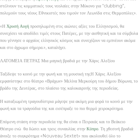
στέλνουν τις κομματικές τους νεολαίες στην Μύκονο για “clubbing”,
πολεμούν τους νέους Εθνικιστές που τιμούν τον Λεωνίδα στις Θερμοπύλες».
«Η
Χρυσή Αυγή
προσηλωμένη στις αιώνιες αξίες του Ελληνισμού, θα
συνεχίσει να αποδίδει τιμές στους Πατέρες, με την αισθητική και τα σύμβολα
που γέννησε ο αρχαίος ελληνικός κόσμος και συνεχίζουν να εμπνέουν ακόμα
και στο άχρωμο σήμερα.», καταλήγει.
ΛΑΤΟΜΕΙΑ ΠΕΤΡΑΣ Μια μαγική βραδιά με την Χάρις Αλεξίου
Ταξίδεψε το κοινό με την φωνή και τη μουσική τηςΗ Χάρις Αλεξίου
εμφανίστηκε στο θέατρο «Βράχων» Μελίνα Μερκούρη του δήμου Βύρωνα, το
βράδυ της Δευτέρας, στο πλαίσιο της καλοκαιρινής της περιοδείας.
Η καταξιωμένη τραγουδίστρια μάγεψε για ακόμη μια φορά το κοινό με την
φωνή και τα τραγούδια της και εισέπραξε το πιο θερμό χειροκρότημα.
Επόμενη στάση στην περιοδεία της θα είναι ο Πειραιάς και το Βεάκειο
Θέατρο ενώ θα δώσει και τρεις συναυλίας στην
Κύπρο
. Τη χθεσινή βραδιά
άνοιξε το συγκρότημα «Nouveau Sextet» που ακολουθεί όλο το