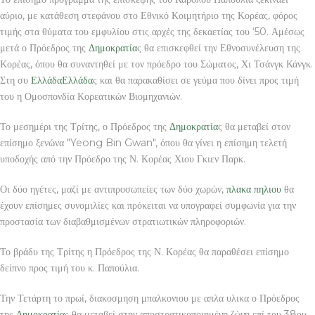
αύριο, με κατάθεση στεφάνου στο Εθνικό Κοιμητήριο της Κορέας, φόρος
τιμής στα θύματα του εμφυλίου στις αρχές της δεκαετίας του ‘50. Αμέσως
μετά ο Πρόεδρος της
Δημοκρατία
ς θα επισκεφθεί την Εθνοσυνέλευση της
Κορέας, όπου θα συναντηθεί με τον πρόεδρο του Σώματος, Χι Τσάνγκ Κάνγκ.
Στη συ
Ελλάδα
Ελλάδα
ς και θα παρακαθίσει σε γεύμα που δίνει προς τιμή
του η Ομοσπονδία Κορεατικών Βιομηχανιών.
Το μεσημέρι της Τρίτης, ο Πρόεδρος της
Δημοκρατία
ς θα μεταβεί στον
επίσημο ξενώνα "Yeong Bin Gwan", όπου θα γίνει η επίσημη τελετή
υποδοχής από την Πρόεδρο της Ν. Κορέας Χιου Γκιεν Παρκ.
Οι δύο ηγέτες, μαζί με αντιπροσωπείες των δύο χωρών,
πλακα πηλιου
θα
έχουν επίσημες συνομιλίες και πρόκειται να υπογραφεί συμφωνία για την
προστασία των διαβαθμισμένων στρατιωτικών πληροφοριών.
Το βράδυ της Τρίτης η Πρόεδρος της Ν. Κορέας θα παραθέσει επίσημο
δείπνο προς τιμή του κ. Παπούλια.
Την Τετάρτη το πρωί, διακοσμηση μπαλκονιου με απλα υλικα ο Πρόεδρος
της
Δημοκρατία
ς θα μεταβεί στην αποστρατικοποιημένη ζώνη επί του 38ου