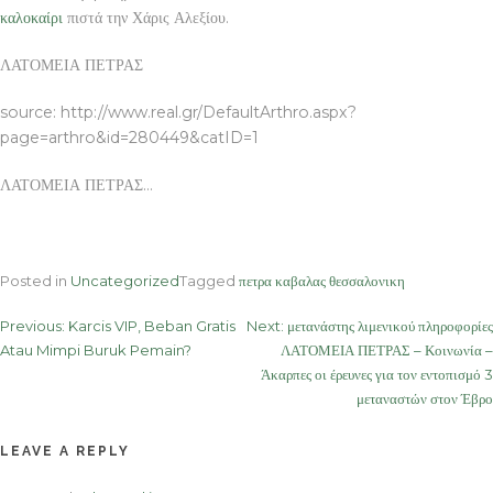
καλοκαίρι
πιστά την Χάρις Αλεξίου.
ΛΑΤΟΜΕΙΑ ΠΕΤΡΑΣ
source: http://www.real.gr/DefaultArthro.aspx?
page=arthro&id=280449&catID=1
ΛΑΤΟΜΕΙΑ ΠΕΤΡΑΣ…
Posted in
Uncategorized
Tagged
πετρα καβαλας θεσσαλονικη
Post
Previous:
Karcis VIP, Beban Gratis
Next:
μετανάστης λιμενικού πληροφορίες
Atau Mimpi Buruk Pemain?
ΛΑΤΟΜΕΙΑ ΠΕΤΡΑΣ – Κοινωνία –
navigation
Άκαρπες οι έρευνες για τον εντοπισμό 3
μεταναστών στον Έβρο
LEAVE A REPLY