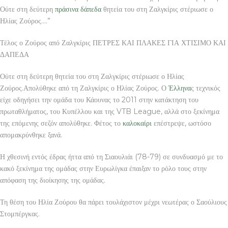
Ούτε στη δεύτερη
πράσινα δάπεδα
θητεία του στη Ζαλγκίρις στέριωσε ο
Ηλίας Ζούρος….”
Τέλος ο Ζούρος από Ζαλγκίρις ΠΕΤΡΕΣ ΚΑΙ ΠΛΑΚΕΣ ΓΙΑ ΧΤΙΣΙΜΟ ΚΑΙ
ΔΑΠΕΔΑ
Ούτε στη δεύτερη θητεία του στη Ζαλγκίρις στέριωσε ο Ηλίας
Ζούρος.Απολύθηκε από τη Ζαλγκίρις ο Ηλίας Ζούρος. Ο
Έλληνα
ς τεχνικός
είχε οδηγήσει την ομάδα του Κάουνας το 2011 στην κατάκτηση του
πρωταθλήματος, του Κυπέλλου και της VTB League, αλλά στο ξεκίνημα
της επόμενης σεζόν απολύθηκε. Φέτος το
καλοκαίρι
επέστρεψε, ωστόσο
απομακρύνθηκε ξανά.
Η χθεσινή εντός έδρας ήττα από τη Σιαουλιάι (78-79) σε συνδυασμό με το
κακό ξεκίνημα της ομάδας στην Ευρωλίγκα έπαιξαν το ρόλο τους στην
απόφαση της διοίκησης της ομάδας.
Τη θέση του Ηλία Ζούρου θα πάρει τουλάχιστον μέχρι νεωτέρας ο Σαούλιους
Στομπέργκας.