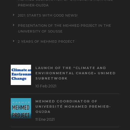
PREMIER-OUJDA
2021 STARTS WITH GOOD NEWS!
PRESENTATION OF THE MEHMED PROJECT IN THE
UNIVERSITY OF SOUSSE
2 YEARS OF MEHMED PROJECT
LAUNCH OF THE “CLIMATE AND
ENVIRONMENTAL CHANGE» UNIMED
SUBNETWORK
10 Feb 2021
MEHMED COORDINATOR OF
UNIVERSITÉ MOHAMED PREMIER-
OUJDA
11 Ene 2021