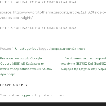
ΠΕΤΡΕΣ ΚΑΙ ΠΛΑΚΕΣ ΓΙΑ ΧΤΙΣΙΜΟ ΚΑΙ ΔΑΠΕΔΑ
source: http://www.protothema.gr/sports/article/323182/telos-o-
zouros-apo-zalgiris/
ΠΕΤΡΕΣ ΚΑΙ ΠΛΑΚΕΣ ΓΙΑ ΧΤΙΣΙΜΟ ΚΑΙ ΔΑΠΕΔΑ…
Posted in
Uncategorized
Tagged
μαρμαρινα τραπεζια κηπου
Post
Previous:
κακοκαιρία Google
Next:
αστυνομικοί αστυνομικοί
Google ΜΕΙΚ ΑΠ Κατέρρευσε το
αυτοκίνητα ΠΕΤΡΕΣ ΚΑΙ ΠΛΑΚΕΣ
navigation
ιατρείο στις εγκαστάσεις του ΣΕΓΑΣ στον
«Σαφάρι» της Τροχαίας στην Αθήνα
Άγιο Κοσμά
LEAVE A REPLY
You must be
logged in
to post a comment.