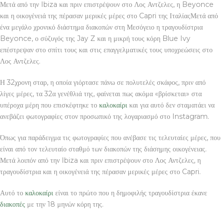
Μετά από την Ibiza και πριν επιστρέψουν στο Λος Αντζελες, η Beyonce
και η οικογένειά της πέρασαν μερικές μέρες στο Capri της ΙταλίαςΜετά από
ένα μεγάλο χρονικό διάστημα διακοπών στη Μεσόγειο η τραγουδίστρια
Beyonce, ο σύζυγός της Jay Z και η μικρή τους κόρη Blue Ivy
επέστρεψαν στο σπίτι τους και στις επαγγελματικές τους υποχρεώσεις στο
Λος Αντζελες.
Η 32χρονη σταρ, η οποία γιόρτασε πάνω σε πολυτελές σκάφος, πριν από
λίγες μέρες, τα 32α γενέθλιά της, φαίνεται πως ακόμα «βρίσκεται» στα
υπέροχα μέρη που επισκέφτηκε το
καλοκαίρι
και για αυτό δεν σταματάει να
ανεβάζει φωτογραφίες στον προσωπικό της λογαριασμό στο Instagram.
Όπως για παράδειγμα τις φωτογραφίες που ανέβασε τις τελευταίες μέρες, που
είναι από τον τελευταίο σταθμό των διακοπών της διάσημης οικογένειας.
Μετά λοιπόν από την Ibiza και πριν επιστρέψουν στο Λος Αντζελες, η
τραγουδίστρια και η οικογένειά της πέρασαν μερικές μέρες στο Capri.
Αυτό το
καλοκαίρι
είναι το πρώτο που η δημοφιλής τραγουδίστρια έκανε
διακοπές
με την 18 μηνών κόρη της.