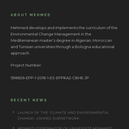
ABOUT MEHMED
Mehmed develops and implements the curriculum of the
Environmental Change Management in the
Mediterranean master’s degree in Algerian, Moroccan
and Tunisian universities through a Bologna educational
approach.
Project Number:
598826-EPP-1-2018-1-ES-EPPKA2-CBHE-JP
RECENT NEWS
LAUNCH OF THE “CLIMATE AND ENVIRONMENTAL
CHANGE» UNIMED SUBNETWORK
MEHMED COORDINATOR OF UNIVERSITÉ MOHAMED