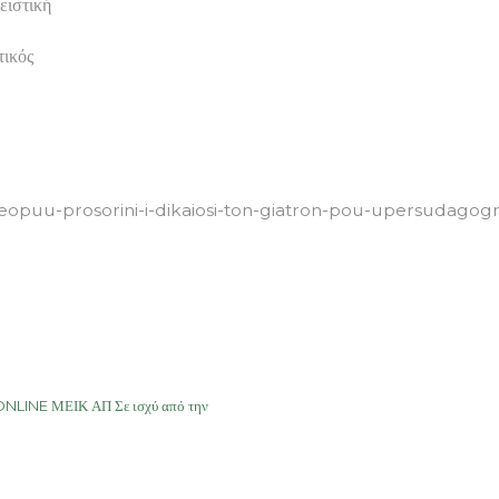
ειστική
τικός
/eopuu-prosorini-i-dikaiosi-ton-giatron-pou-upersudagog
NLINE ΜΕΙΚ ΑΠ Σε ισχύ από την