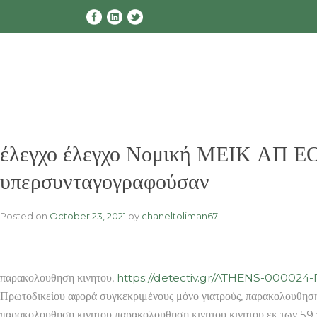
Skip
to
content
έλεγχο έλεγχο Νομική ΜΕΙΚ ΑΠ ΕΟ
υπερσυνταγογραφούσαν
Posted on
October 23, 2021
by
chaneltoliman67
παρακολουθηση κινητου,
https://detectiv.gr/ATHENS-00002
Πρωτοδικείου αφορά συγκεκριμένους μόνο γιατρούς, παρακολουθησ
παρακολουθηση κινητου παρακολουθηση κινητου κινητου εκ των 59 