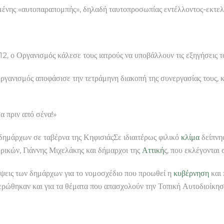
νης «αυτοπαραπομπής», δηλαδή ταυτοπροσωπίας εντέλλοντος-εκτελο
2, ο Οργανισμός κάλεσε τους ιατρούς να υποβάλλουν τις εξηγήσεις τ
ργανισμός αποφάσισε την τετράμηνη διακοπή της συνεργασίας τους, κα
 πριν από σένα!»
δημάρχων σε ταβέρνα της ΚηφισιάςΣε ιδιαιτέρως φιλικό
κλίμα
δείπνησ
ικών, Γιάννης Μιχελάκης και δήμαρχοι της
Αττική
ς, που εκλέγονται
ψεις των δημάρχων για το νομοσχέδιο που προωθεί η
κυβέρνηση
και 
ρώθηκαν και για τα θέματα που απασχολούν την Τοπική Αυτοδιοίκησ