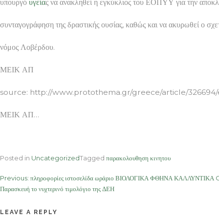
υπουργό
υγεία
ς να ανακληθεί η εγκύκλιος του ΕΟΠΥΥ για την αποκλ
συνταγογράφηση της δραστικής ουσίας, καθώς και να ακυρωθεί ο σχε
νόμος Λοβέρδου.
ΜΕΙΚ ΑΠ
source: http://www.protothema.gr/greece/article/326694
ΜΕΙΚ ΑΠ…
Posted in
Uncategorized
Tagged
παρακολουθηση κινητου
Post
Previous:
πληροφορίες ιστοσελίδα ωράριο ΒΙΟΛΟΓΙΚΑ ΦΘΗΝΑ ΚΑΛΛΥΝΤΙΚΑ O
Παρασκευή το νυχτερινό τιμολόγιο της ΔΕΗ
navigation
LEAVE A REPLY