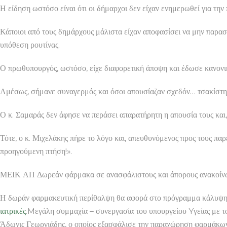
Η είδηση ωστόσο είναι ότι οι δήμαρχοι δεν είχαν ενημερωθεί για τη
Κάποιοι από τους δημάρχους μάλιστα είχαν αποφασίσει να μην παρα
υπόθεση ρουτίνας.
Ο πρωθυπουργός, ωστόσο, είχε διαφορετική άποψη και έδωσε κανονι
Αμέσως, σήμανε συναγερμός και όσοι απουσίαζαν σχεδόν… τσακίστηκα
Ο κ. Σαμαράς δεν άφησε να περάσει απαρατήρητη η απουσία τους και,
Τότε, ο κ. Μιχελάκης πήρε το λόγο και, απευθυνόμενος προς τους παρ
προηγούμενη πτήση!».
ΜΕΙΚ ΑΠ Δωρεάν φάρμακα σε ανασφάλιστους και άπορους ανακοίν
Η δωράν φαρμακευτική περίθαλψη θα αφορά στο πρόγραμμα κάλυψης
ιατρικές
.Mεγάλη συμμαχία – συνεργασία του υπουργείου Yγείας με
Άδωνις Γεωργιάδης, ο οποίος εξασφάλισε την παραχώρηση φαρμάκων