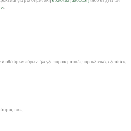
ρόκειται για μια σημαντική
δικαστική απόφαση
«που δείχνει τον
ών
».
ων διαθέσιμων πόρων, ήλεγξε παραπεμπτικές παρακλινικές εξετάσεις
ότητας τους