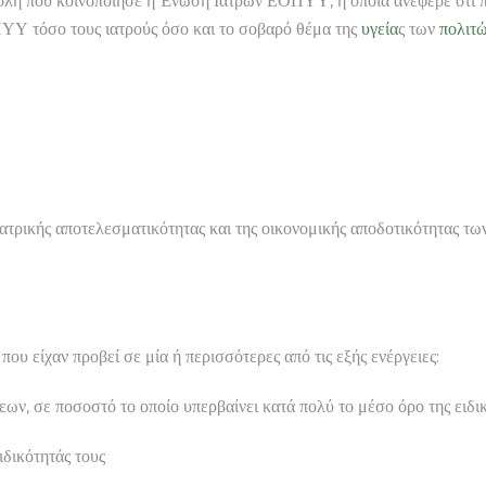
ολή που κοινοποίησε η Ένωση Ιατρών ΕΟΠΥΥ, η οποία ανέφερε ότι π
ΠΥΥ τόσο τους ιατρούς όσο και το σοβαρό θέμα της
υγεία
ς των
πολιτ
 ιατρικής αποτελεσματικότητας και της οικονομικής αποδοτικότητας τ
που είχαν προβεί σε μία ή περισσότερες από τις εξής ενέργειες:
ν, σε ποσοστό το οποίο υπερβαίνει κατά πολύ το μέσο όρο της ειδικ
ιδικότητάς τους