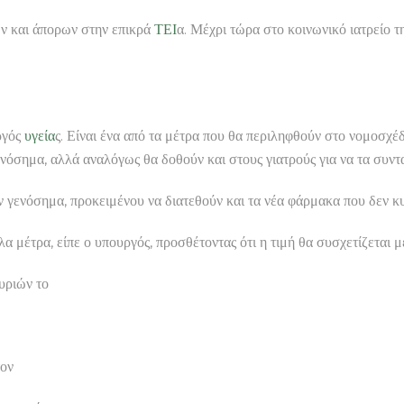
ν και άπορων στην επικρά
ΤΕΙ
α. Μέχρι τώρα στο κοινωνικό ιατρείο τ
ργός
υγεία
ς. Είναι ένα από τα μέτρα που θα περιληφθούν στο νομοσχέδ
ενόσημα, αλλά αναλόγως θα δοθούν και στους γιατρούς για να τα συ
ν γενόσημα, προκειμένου να διατεθούν και τα νέα φάρμακα που δεν κ
α μέτρα, είπε ο υπουργός, προσθέτοντας ότι η τιμή θα συσχετίζεται 
υριών το
τον