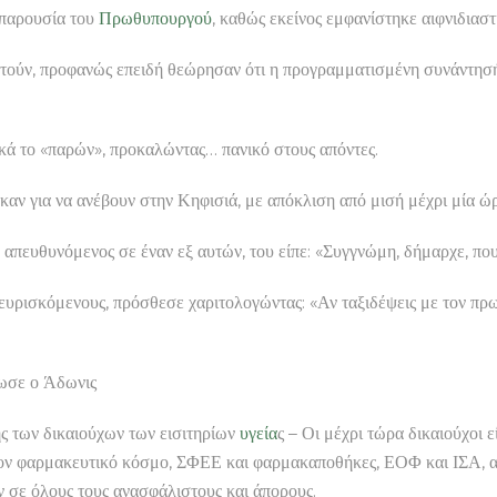
ν παρουσία του
Πρωθυπουργού
, καθώς εκείνος εμφανίστηκε αιφνιδιαστ
στούν, προφανώς επειδή θεώρησαν ότι η προγραμματισμένη συνάντησή
κά το «παρών», προκαλώντας… πανικό στους απόντες.
ν για να ανέβουν στην Κηφισιά, με απόκλιση από μισή μέχρι μία ώρα
 απευθυνόμενος σε έναν εξ αυτών, του είπε: «Συγγνώμη, δήμαρχε, που
ευρισκόμενους, πρόσθεσε χαριτολογώντας: «Αν ταξιδέψεις με τον πρωθ
ωσε ο Άδωνις
 των δικαιούχων των εισιτηρίων
υγεία
ς – Οι μέχρι τώρα δικαιούχοι 
 τον φαρμακευτικό κόσμο, ΣΦΕΕ και φαρμακαποθήκες, ΕΟΦ και ΙΣΑ,
 σε όλους τους ανασφάλιστους και άπορους.