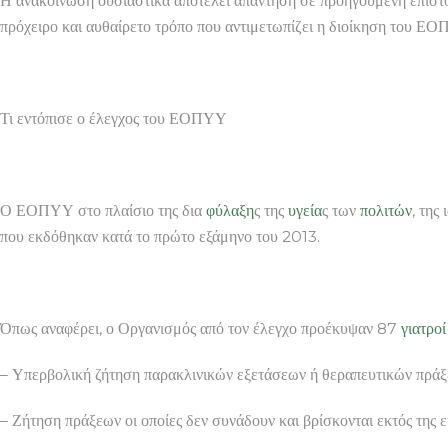
Η ανακοίνωση ουσιαστικά αποτελεί απάντηση σε προηγούμενη επιστ
πρόχειρο και αυθαίρετο τρόπο που αντιμετωπίζει η διοίκηση του ΕΟ
Τι εντόπισε ο έλεγχος του ΕΟΠΥΥ
Ο ΕΟΠΥΥ στο πλαίσιο της δια
φύλαξη
ς της
υγεία
ς των
πολιτών
, της
που εκδόθηκαν κατά το πρώτο εξάμηνο του 2013.
Όπως αναφέρει, ο Οργανισμός από τον έλεγχο προέκυψαν 87
γιατροί
– Υπερβολική ζήτηση παρακλινικών εξετάσεων ή θεραπευτικών πράξεω
– Ζήτηση πράξεων οι οποίες δεν συνάδουν και βρίσκονται εκτός της ε