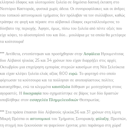
ελληνικό έδαφος και υλοτομούσε ξυλεία σε δημόσια δασική έκταση στο
Νεστόριο Καστοριάς, φυσικά χωρίς άδεια. Οι συνοριοφύλακες και οι άνδρες
του τοπικού αστυνομικού τμήματος δεν πρόλαβαν να τον συλλάβουν, καθώς
τράπηκε σε φυγή και πέρασε στο αλβανικό έδαφος εκμεταλλευόμενος το
δύσβατο της περιοχής. Άφησε, όμως, πίσω του ξυλεία από πέντε οξιές που
είχε κόψει, το αλυσοπρίονό του και δύο… μουλάρια με τα οποία θα μετέφερε
τα κούτσουρα!
*** Αντίθετα, εντοπίστηκαν και προσήχθησαν στην
Ασφάλεια
Ηγουμενίτσας
δυο Αλβανοί ηλικίας 25 και 34 χρόνων που είχαν διαρρήξει στις αρχές
Οκτωβρίου μια επιχείρηση εμπορίας στερεών καυσίμων στη Νέα Σελεύκεια
και είχαν κλέψει ξυλεία ελιάς αξίας 800
ευρώ
. Το φορτηγό στο οποίο
φόρτωσαν τα κούτσουρα και τα πούλησαν σε ανυποψίαστους πολίτες
κατασχέθηκε, ενώ τα κλεμμένα
καυσόξυλα
δόθηκαν με μεσεγγύηση στους
αγοραστές. Η
δικογραφία
που σχηματίστηκε σε βάρος των δύο δραστών
υποβλήθηκε στον
εισαγγελέα
Πλημμελειοδικών
Θεσπρωτίας.
*** Στα πράσα έπιασαν δύο Αλβανούς ηλικίας36 και 31 χρόνων στη λίμνη
Μικρή Πρέσπα οι
αστυνομικοί
του Τμήματος Συνοριακής
φύλαξη
ς Πρεσπών,
τη στιγμή που ξεκινούσαν να ψαρεύουν έχοντας μπει παράνομα στη χώρα!