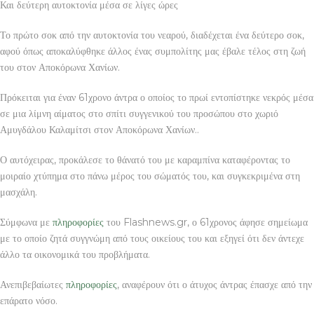
Και δεύτερη αυτοκτονία μέσα σε λίγες ώρες
Το πρώτο σοκ από την αυτοκτονία του νεαρού, διαδέχεται ένα δεύτερο σοκ,
αφού όπως αποκαλύφθηκε άλλος ένας συμπολίτης μας έβαλε τέλος στη ζωή
του στον Αποκόρωνα Χανίων.
Πρόκειται για έναν 61χρονο άντρα ο οποίος το πρωί εντοπίστηκε νεκρός μέσα
σε μια λίμνη αίματος στο σπίτι συγγενικού του προσώπου στο χωριό
Αμυγδάλου Καλαμίτσι στον Αποκόρωνα Χανίων..
Ο αυτόχειρας, προκάλεσε το θάνατό του με καραμπίνα καταφέροντας το
μοιραίο χτύπημα στο πάνω μέρος του σώματός του, και συγκεκριμένα στη
μασχάλη.
Σύμφωνα με
πληροφορίες
του Flashnews.gr, ο 61χρονος άφησε σημείωμα
με το οποίο ζητά συγγνώμη από τους οικείους του και εξηγεί ότι δεν άντεχε
άλλο τα οικονομικά του προβλήματα.
Ανεπιβεβαίωτες
πληροφορίες
, αναφέρουν ότι ο άτυχος άντρας έπασχε από την
επάρατο νόσο.