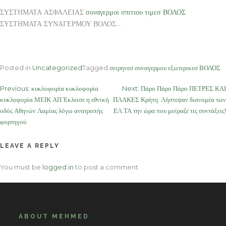
ΣΥΣΤΗΜΑΤΑ ΑΣΦΑΛΕΙΑΣ
συναγερμοι σπιτιου τιμεσ ΒΟΛΟΣ
ΣΥΣΤΗΜΑΤΑ ΣΥΝΑΓΕΡΜΟΥ ΒΟΛΟΣ…
Posted in
Uncategorized
Tagged
σειρηνεσ συναγερμου εξωτερικεσ ΒΟΛΟΣ
Post
Previous:
κυκλοφορία κυκλοφορία
Next:
Πάρο Πάρο Πάρο ΠΕΤΡΕΣ ΚΑΙ
κυκλοφορία ΜΕΙΚ ΑΠ Έκλεισε η εθνική
ΠΛΑΚΕΣ Κρήτη: Λήστεψαν διανομέα των
navigation
οδός Αθηνών Λαμίας λόγω ανατροπής
ΕΛ.ΤΑ την ώρα που μοίραζε τις συντάξεις!
φορτηγού
LEAVE A REPLY
You must be
logged in
to post a comment.
ABOUT MEHMED