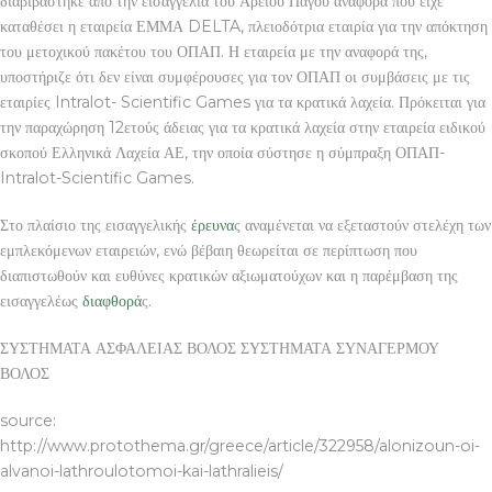
διαβιβάστηκε από την εισαγγελία του Αρείου Πάγου αναφορά που είχε
καταθέσει η εταιρεία ΕΜΜΑ DELTA, πλειοδότρια εταιρία για την απόκτηση
του μετοχικού πακέτου του ΟΠΑΠ. Η εταιρεία με την αναφορά της,
υποστήριζε ότι δεν είναι συμφέρουσες για τον ΟΠΑΠ οι συμβάσεις με τις
εταιρίες Intralot- Scientific Games για τα κρατικά λαχεία. Πρόκειται για
την παραχώρηση 12ετούς άδειας για τα κρατικά λαχεία στην εταιρεία ειδικού
σκοπού Ελληνικά Λαχεία ΑΕ, την οποία σύστησε η σύμπραξη ΟΠΑΠ-
Intralot-Scientific Games.
Στο πλαίσιο της εισαγγελικής
έρευνα
ς αναμένεται να εξεταστούν στελέχη των
εμπλεκόμενων εταιρειών, ενώ βέβαιη θεωρείται σε περίπτωση που
διαπιστωθούν και ευθύνες κρατικών αξιωματούχων και η παρέμβαση της
εισαγγελέως
διαφθορά
ς.
ΣΥΣΤΗΜΑΤΑ ΑΣΦΑΛΕΙΑΣ ΒΟΛΟΣ ΣΥΣΤΗΜΑΤΑ ΣΥΝΑΓΕΡΜΟΥ
ΒΟΛΟΣ
source:
http://www.protothema.gr/greece/article/322958/alonizoun-oi-
alvanoi-lathroulotomoi-kai-lathralieis/