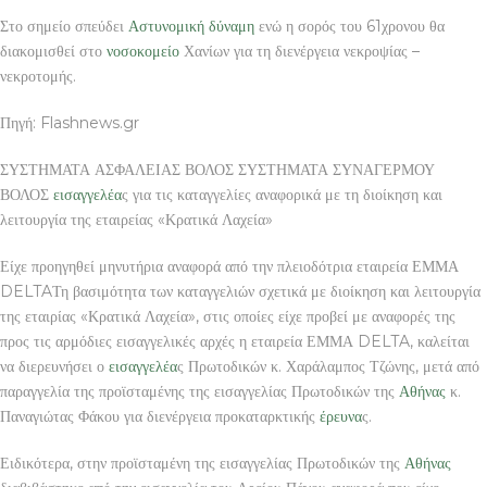
Στο σημείο σπεύδει
Αστυνομική
δύναμη
ενώ η σορός του 61χρονου θα
διακομισθεί στο
νοσοκομείο
Χανίων για τη διενέργεια νεκροψίας –
νεκροτομής.
Πηγή: Flashnews.gr
ΣΥΣΤΗΜΑΤΑ ΑΣΦΑΛΕΙΑΣ ΒΟΛΟΣ ΣΥΣΤΗΜΑΤΑ ΣΥΝΑΓΕΡΜΟΥ
ΒΟΛΟΣ
εισαγγελέα
ς για τις καταγγελίες αναφορικά με τη διοίκηση και
λειτουργία της εταιρείας «Κρατικά Λαχεία»
Είχε προηγηθεί μηνυτήρια αναφορά από την πλειοδότρια εταιρεία ΕΜΜΑ
DELTAΤη βασιμότητα των καταγγελιών σχετικά με διοίκηση και λειτουργία
της εταιρίας «Κρατικά Λαχεία», στις οποίες είχε προβεί με αναφορές της
προς τις αρμόδιες εισαγγελικές αρχές η εταιρεία ΕΜΜΑ DELTA, καλείται
να διερευνήσει ο
εισαγγελέα
ς Πρωτοδικών κ. Χαράλαμπος Τζώνης, μετά από
παραγγελία της προϊσταμένης της εισαγγελίας Πρωτοδικών της
Αθήνας
κ.
Παναγιώτας Φάκου για διενέργεια προκαταρκτικής
έρευνα
ς.
Ειδικότερα, στην προϊσταμένη της εισαγγελίας Πρωτοδικών της
Αθήνας