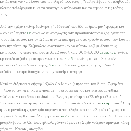
κατάσταση για να θέσουν υπό τον έλεγχό τους εδάφη, “να ληστέψουν τον πληθυσμό,
πλακεσ πεζοδρομιου τιμες να απαγάγουν ανθρώπους και να γεμίσουν τις τσέπες
τους”.
Από την ημέρα εκείνη, ξεκίνησε η “οδύσσεια” των δύο ανδρών, μια “τρομερή και
δύσκολη” περιπέ
ΤΕΙ
α καθώς οι απαγωγείς τους προσπαθούσαν να ξεφύγουν από
τους διώκτες τους και κατά διαστήματα επέστρεφαν στις κρυψώνες τους. Τον Ιούνιο,
υπό την πίεση της Χεζμπολάχ, αναγκάστηκαν να φύγουν μαζί με όλους τους
κατοίκους της περιοχής προς τη Χομς: συνολικά 5.000-6.000
άνθρωποι
, “άνδρες,
κρασπεδα πεζοδρομιου τιμες γυναίκες και
παιδιά
, ανάπηροι και ηλικιωμένοι
περπατούσαν επί δώδεκα ώρες,
Συκής
επί δύο συνεχόμενες νύχτες, πλακεσ
πεζοδρομιου τιμη διασχίζοντας την ύπαιθρο” ανέφερε.
Κατά τη διάρκεια αυτής της “εξόδου” ο Κίρικο ζήτησε από τον Άμπου Άμαρ ένα
τηλέφωνο για να επικοινωνήσει με την οικογένειά του και εκείνος αρνήθηκε,
γελώντας, να του δώσει το δικό του. Ένας στρατιώτης του Ελεύθερου Συριακού
Στρατού που ήταν τραυματισμένος στα πόδια του έδωσε τελικά το
κινητό
του. “Αυτή
ήταν η μοναδική χειρονομία συμπόνιας που έλαβα μέσα σε 152 ημέρες”, γράφει στο
τετρασέλιδο άρθρο του. “Ακόμη και τα
παιδιά
και οι ηλικιωμένοι προσπαθούσαν να
μας βλάψουν. Το λέω ίσως ηθικολογώντας όμως στη Συρία γνώρισα πραγματικά τη
χώρα του Κακού”, συνεχίζει.