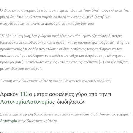
Ο ίδιος και ο συγκρατούμενός του αντιμετωπίζονταν “σαν ζώα”, τους έκλειναν “σε
μικρά δωμάτια με κλειστά παράθυρα παρά την αποπνικτική ζέστη” και
υποχρεώνονταν να τρώνε τα αποφάγια των απαγωγέων τους.
“Σ’ όλη μου τη ζωή, δεν γνώρισα ποτέ τέτοιον καθημερινό εξευτελισμό, πετρες
δαπεδου να με εμποδίζουν να κάνω ακόμη και τα απλούστερα πράγματα”, εξήγησε
προσθέτοντας ότι σε δύο περιπτώσεις οι δεσμοφύλακές τους απείλησαν να τον
σκοτώσουν: “μου κόλλησαν το κεφάλι στον τοίχο και πλησίασε την κάννη στον
κρόταφό μου (…) ατέλειωτες στιγμές κατά τις οποίες ντρέπεσαι (…) και εξοργίζεται
με τον ίδιο σου τον φόβο”.
Ένταση στην Κωνσταντινούπολη για το θάνατο του νεαρού διαδηλωτή
Δρακόν
ΤΕΙ
α μέτρα ασφαλείας γύρο από την π
Αστυνομία
Αστυνομία
ς-διαδηλωτών
Σε εκτεταμένη χρήση δακρυγόνων εναντίον εκατοντάδων διαδηλωτών προχώρησε η
Αστυνομία
στην Κωνσταντινούπολη.
Οι
αστυνομικοί
θέλησαν να διαλύσουν το πλήθος των συγκεντρωμένων, οι οποίοι