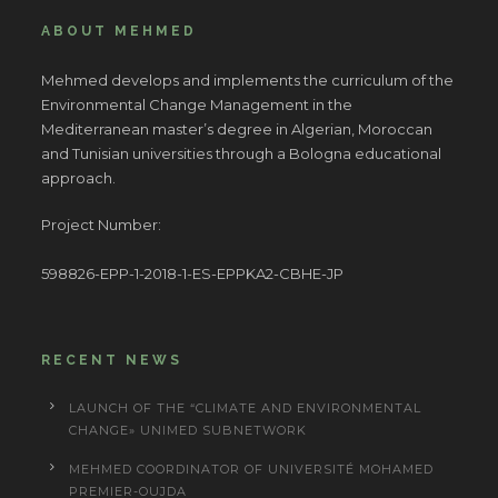
ABOUT MEHMED
Mehmed develops and implements the curriculum of the
Environmental Change Management in the
Mediterranean master’s degree in Algerian, Moroccan
and Tunisian universities through a Bologna educational
approach.
Project Number:
598826-EPP-1-2018-1-ES-EPPKA2-CBHE-JP
RECENT NEWS
LAUNCH OF THE “CLIMATE AND ENVIRONMENTAL
CHANGE» UNIMED SUBNETWORK
MEHMED COORDINATOR OF UNIVERSITÉ MOHAMED
PREMIER-OUJDA