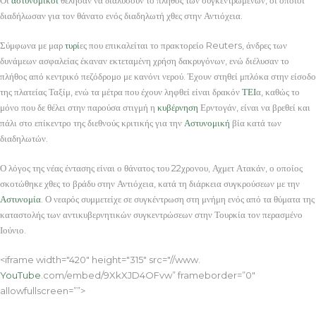
διαδήλωσαν για τον θάνατο ενός διαδηλωτή χθες στην Αντιόχεια.
Σύμφωνα με μαρ
τυρί
ες που επικαλείται το πρακτορείο Reuters, άνδρες των
δυνάμεων ασφαλείας έκαναν εκτεταμένη χρήση δακρυγόνων, ενώ διέλυσαν το
πλήθος από κεντρικό πεζόδρομο με κανόνι νερού. Έχουν στηθεί μπλόκα στην είσοδο
της πλατείας Ταξίμ, ενώ τα μέτρα που έχουν ληφθεί είναι δρακόν
ΤΕΙ
α, καθώς το
μόνο που δε θέλει στην παρούσα στιγμή η
κυβέρνηση
Ερντογάν, είναι να βρεθεί και
πάλι στο επίκεντρο της διεθνούς κριτικής για την
Αστυνομική
βία κατά των
διαδηλωτών.
Ο λόγος της νέας έντασης είναι ο θάνατος του 22χρονου, Αχμετ Ατακάν, ο οποίος
σκοτώθηκε χθες το βράδυ στην Αντιόχεια, κατά τη διάρκεια συγκρούσεων με την
Αστυνομία
. Ο νεαρός συμμετείχε σε συγκέντρωση στη μνήμη ενός από τα θύματα της
καταστολής των αντικυβερνητικών συγκεντρώσεων στην Τουρκία τον περασμένο
Ιούνιο.
<iframe width="420" height="315" src="//www.
YouTube
.com/embed/9XkXJD4OFvw” frameborder=”0″
allowfullscreen=””>