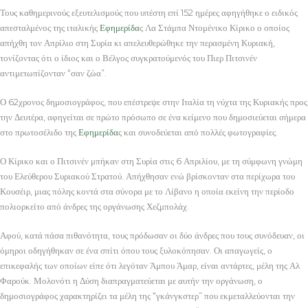
Τους καθημερινούς εξευτελισμούς που υπέστη επί 152 ημέρες αφηγήθηκε ο ειδικός
απεσταλμένος της ιταλικής
Εφημερίδα
ς Λα Στάμπα Ντομένικο Κίρικο ο οποίος
απήχθη τον Απρίλιο στη Συρία κι απελευθερώθηκε την περασμένη Κυριακή,
τονίζοντας ότι ο ίδιος και ο Βέλγος συγκρατούμενός του Πιερ Πιτσινέν
αντιμετωπίζονταν “σαν ζώα”.
Ο 62χρονος δημοσιογράφος, που επέστρεψε στην Ιταλία τη νύχτα της Κυριακής προς
την Δευτέρα, αφηγείται σε πρώτο πρόσωπο σε ένα κείμενο που δημοσιεύεται σήμερα
στο πρωτοσέλιδο της
Εφημερίδα
ς και συνοδεύεται από πολλές φωτογραφίες.
Ο Κίρικο και ο Πιτσινέν μπήκαν στη Συρία στις 6 Απριλίου, με τη σύμφωνη γνώμη
του Ελεύθερου Συριακού Στρατού. Απήχθησαν ενώ βρίσκονταν στα περίχωρα του
Κουσέιρ, μιας πόλης κοντά στα σύνορα με το Λίβανο η οποία εκείνη την περίοδο
πολιορκείτο από άνδρες της οργάνωσης Χεζμπολάχ.
Αφού, κατά πάσα πιθανότητα, τους πρόδωσαν οι δύο άνδρες που τους συνόδευαν, οι
όμηροι οδηγήθηκαν σε ένα σπίτι όπου τους ξυλοκόπησαν. Οι απαγωγείς, ο
επικεφαλής των οποίων είπε ότι λεγόταν Άμπου Άμαρ, είναι αντάρτες, μέλη της Αλ
Φαρούκ. Μολονότι η Δύση διαπραγματεύεται με αυτήν την οργάνωση, ο
δημοσιογράφος χαρακτηρίζει τα μέλη της “γκάνγκστερ” που εκμεταλλεύονται την