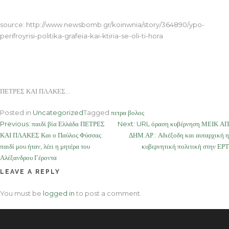
ΠΕΤΡΕΣ ΚΑΙ ΠΛΑΚΕΣ
source: http://www.newsbomb.gr/koinwnia/story/364890/ypo-
perifroyrisi-politika-grafeia-kai-ktiria-se-oli-ti-hora
ΠΕΤΡΕΣ ΚΑΙ ΠΛΑΚΕΣ…
Posted in
Uncategorized
Tagged
πετρα βολος
Post
Previous:
παιδί βία Ελλάδα ΠΕΤΡΕΣ
Next:
URL όραση κυβέρνηση ΜΕΙΚ ΑΠ
ΚΑΙ ΠΛΑΚΕΣ Και ο Παύλος Φύσσας
ΔΗΜ.ΑΡ.: Αδιέξοδη και αυταρχική η
navigation
παιδί μου ήταν, λέει η μητέρα του
κυβερνητική πολιτική στην ΕΡΤ
Αλέξανδρου Γέροντα
LEAVE A REPLY
You must be
logged in
to post a comment.