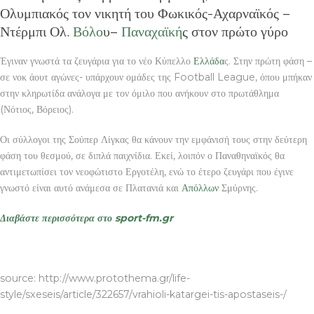
Ολυμπιακός τον νικητή του Φωκικός-Αχαρναϊκός –
Ντέρμπι Ολ.
Βόλο
υ–
Παναχαϊκή
ς στον πρώτο γύρο
Έγιναν γνωστά τα ζευγάρια για το νέο Κύπελλο
Ελλάδα
ς. Στην πρώτη φάση –
σε νοκ άουτ αγώνες- υπάρχουν ομάδες της Football League, όπου μπήκαν
στην κληρωτίδα ανάλογα με τον όμιλο που ανήκουν στο πρωτάθλημα
(Νότιος, Βόρειος).
Οι σύλλογοι της Σούπερ Λίγκας θα κάνουν την εμφάνισή τους στην δεύτερη
φάση του θεσμού, σε διπλά παιχνίδια. Εκεί, λοιπόν ο Παναθηναϊκός θα
αντιμετωπίσει τον νεοφώτιστο Εργοτέλη, ενώ το έτερο ζευγάρι που έγινε
γνωστό είναι αυτό ανάμεσα σε Πλατανιά και
Απόλλων
Σμύρνης.
Διαβάστε περισσότερα στο sport-fm.gr
ΕΠΙΠΛΑ
source: http://www.protothema.gr/life-
style/sxeseis/article/322657/vrahioli-katargei-tis-apostaseis-/