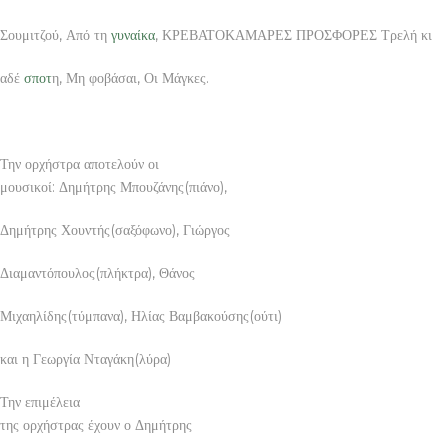
Σουμιτζού, Από τη
γυναίκα
, ΚΡΕΒΑΤΟΚΑΜΑΡΕΣ ΠΡΟΣΦΟΡΕΣ Τρελή κι
αδέ
σποτ
η, Μη φοβάσαι, Οι Μάγκες.
Την ορχήστρα αποτελούν οι
μουσικοί: Δημήτρης Μπουζάνης(πιάνο),
Δημήτρης Χουντής(σαξόφωνο), Γιώργος
Διαμαντόπουλος(πλήκτρα), Θάνος
Μιχαηλίδης(τύμπανα), Ηλίας Βαμβακούσης(ούτι)
και η Γεωργία Νταγάκη(λύρα)
Την επιμέλεια
της ορχήστρας έχουν ο Δημήτρης