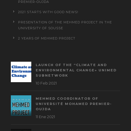
PREMIER-OUJDA
2021 STARTS WITH GOOD NEWS!
PRESENTATION OF THE MEHMED PROJECT IN THE
UNIVERSITY OF SOUSSE
2 YEARS OF MEHMED PROJECT
LAUNCH OF THE “CLIMATE AND
ENVIRONMENTAL CHANGE» UNIMED
SUBNETWORK
10 Feb 2021
MEHMED COORDINATOR OF
UNIVERSITÉ MOHAMED PREMIER-
OUJDA
11 Ene 2021