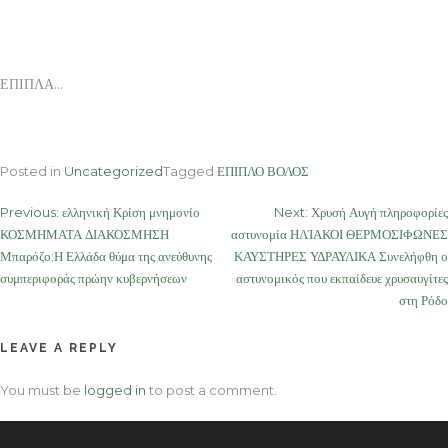
ΕΠΙΠΛΑ…
Posted in
Uncategorized
Tagged
ΕΠΙΠΛΟ ΒΟΛΟΣ
Post
Previous:
ελληνική Κρίση μνημονίο
Next:
Χρυσή Αυγή πληροφορίες
ΚΟΣΜΗΜΑΤΑ ΔΙΑΚΟΣΜΗΣΗ
αστυνομία ΗΛΊΑΚΟΙ ΘΕΡΜΟΣΙΦΩΝΕΣ
navigation
Μπαρόζο:Η Ελλάδα θύμα της ανεύθυνης
ΚΑΥΣΤΗΡΕΣ ΥΔΡΑΥΛΙΚΑ Συνελήφθη ο
συμπεριφοράς πρώην κυβερνήσεων
αστυνομικός που εκπαίδευε χρυσαυγίτες
στη Ρόδο
LEAVE A REPLY
You must be
logged in
to post a comment.