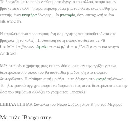
Το βραχιόλι με το οποίο νιώθουμε το άγγιγμα του άλλου, ακόμα και αν
βρίσκεται σε άλλη ήπειρο, περιλαμβάνει μία ταμπλέτα, έναν αισθητήρα
επαφής, έναν
κινητήρα
δόνησης, μία
μπαταρία
, έναν επιταχυντή κι ένα
Bluetooth.
Η ταμπλέτα είναι προσαρμοσμένη σε μαγνήτες που τοποθετούνται στο
βραχιόλι (ή το κολιέ) . Η συσκευή αυτή επίσης συνδέεται με <a
href="http://www.
Apple
.com/gr/iphone/”>iPhones και κινητά
Android.
Μάλιστα, εάν ο χρήστης μιας εκ των δύο συσκευών την αγγίξει για ένα
δευτερόλεπτο, ο φίλος του θα αισθανθεί μία δόνηση στο επόμενο
δευτερόλεπτο. Η αίσθηση αυτή μοιάζει με τη δόνηση στο
κινητό
τηλέφωνο.
Το ηλεκτρονικό άγγιγμα μπορεί να διαρκέσει έως πέντε δευτερόλεπτα και την
ώρα που συμβαίνει αλλάζει το χρώμα του μπρασελέ.
ΕΠΙΠΛΑ
ΕΠΙΠΛΑ Συναυλία του Νίκου Ξυδάκη στον Κήπο του Μεγάρου
Με τίτλο “Βρεχει στην