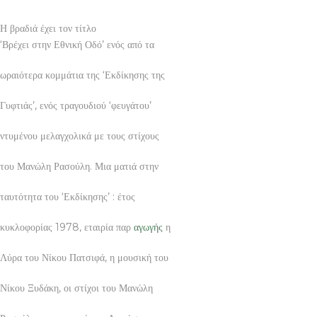
Η βραδιά έχει τον τίτλο
‘Βρέχει στην Εθνική Οδό’ ενός από τα
ωραιότερα κομμάτια της ‘Εκδίκησης της
Γυφτιάς’, ενός τραγουδιού ‘φευγάτου’
ντυμένου μελαγχολικά με τους στίχους
του Μανώλη Ρασούλη. Μια ματιά στην
ταυτότητα του ‘Εκδίκησης’ : έτος
κυκλοφορίας 1978, εταιρία παρ
αγωγής
η
Λύρα του Νίκου Πατσιφά, η μουσική του
Νίκου Ξυδάκη, οι στίχοι του Μανώλη