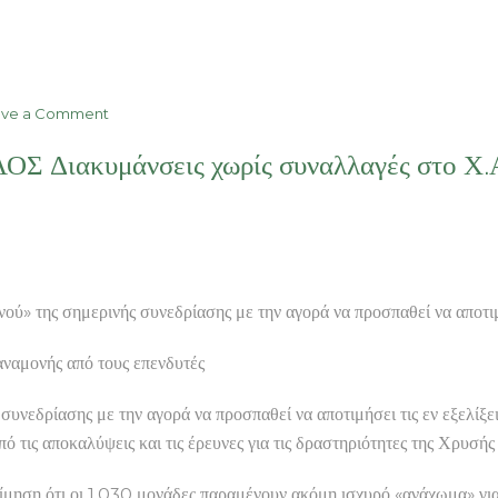
on
ave a Comment
τροχαίο
Σ Διακυμάνσεις χωρίς συναλλαγές στο Χ.
τροχαίο
τροχαίο
ΕΠΙΠΛΑ
ΒΟΛΟΣ
Τροχαίο
ατύχημα
με
ύ» της σημερινής συνεδρίασης με την αγορά να προσπαθεί να αποτ
θύμα
μια
αμονής από τους επενδυτές
νεαρή
θηλυκή
συνεδρίασης με την αγορά να προσπαθεί να αποτιμήσει τις εν εξελίξε
αρκούδα
αποκαλύψεις και τις έρευνες για τις δραστηριότητες της Χρυσής
εκτίμηση ότι οι 1.030 μονάδες παραμένουν ακόμη ισχυρό «ανάχωμα» για