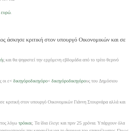
.
ευρώ
.
ς άσκησε κριτική στον υπουργό Οικονομικών και σε
λή
ς και θα ψηφιστεί την ερχόμενη εβδομάδα από το τρίτο θερινό
 οι ε<
δικηγόρο
δικηγόρο
<
δικηγόρο
δικηγόρο
υς του Δημόσιου
ε κριτική στον υπουργό Οικονομικών Γιάννη Στουρνάρα αλλά και
ατος λόγω
τρόικα
ς. Τα ίδια έλεγε και πριν 25 χρόνια. Υπάρχουν όλα
ησιμοποιούν την καραμέλα για το άνοιγμα του επαγγέλματος. Όμως