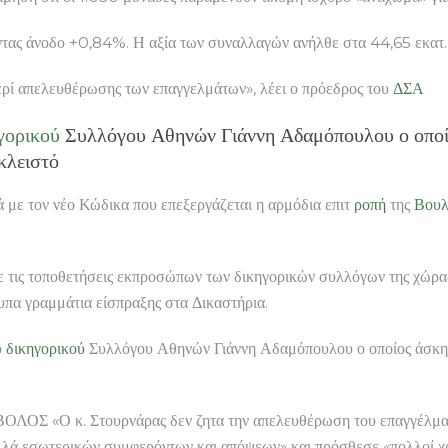
ντας άνοδο +0,84%. Η αξία των συναλλαγών ανήλθε στα 44,65 εκατ
 απελευθέρωσης των επαγγελμάτων», λέει ο πρόεδρος του
ΔΣΑ
γορικού
Συλλόγου Αθηνών Γιάννη Αδαμόπουλου ο οποίο
κλειστό
κά με τον νέο Κώδικα που επεξεργάζεται η αρμόδια επιτ
ροπή
της
Βου
τις τοποθετήσεις εκπροσώπων των δικηγορικών συλλόγων της χώρας
υπα γραμμάτια είσπραξης στα Δικαστήρια.
υ
δικηγορικού
Συλλόγου Αθηνών Γιάννη Αδαμόπουλου ο οποίος άσκησ
ΟΛΟΣ «Ο κ. Στουρνάρας δεν ζητα την απελευθέρωση του επαγγέλμ
λλά εσωτερικών συμφερόντων και απόψεων» και πρόσθεσε «πολλοί χρ