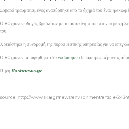
Σοβαρά τραυματισμένος ανασύρθηκε από το όχημά του ένας ηλικιωμέ
Ο 80χρονος οδηγός βρισκόταν με το αυτοκίνητό του στην περιοχή Στα
του.
Χρειάστηκε η συνδρομή της πυροσβεστικής υπηρεσίας για να απεγκλω
Ο 80χρονος μεταφέρθηκε στο
νοσοκομείο
Ιεράπετρας φέροντας σύ
Πηγή
flashnews.gr
ΕΠΙΠΛΑ ΒΟΛΟΣ
source: http://www.skai.gr/news/environment/article/243