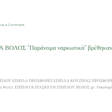
on
ave a Comment
Χρυσής
Αυγής
τρόικα
Α ΒΟΛΟΣ “Παράνομα ναρκωτικά” βρέθηκαν 
τρόικα
ΕΠΙΠΛΑ
ΒΟΛΟΣ
Διακυμάνσεις
χωρίς
συναλλαγές
στο
ΛΟΥ ΕΠΙΠΛΑ ΠΡΟΣΦΟΡΕΣ ΕΠΙΠΛΑ ΚΟΥΖΙΝΑΣ ΠΡΟΣΦΟΡΕΣ 
Χ.Α.
ου απο το Nooz. ΕΠΙΠΛΟ ΚΑΤΑΣΚΕΥΗ ΕΠΙΠΛΟΥ ΒΟΛΟΣ gr. Οικονομί