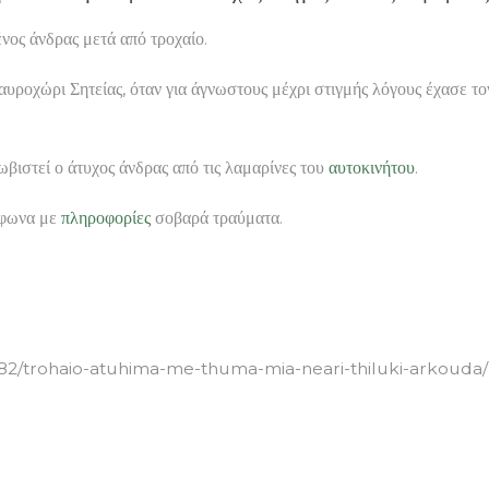
νος άνδρας μετά από τροχαίο.
υροχώρι Σητείας, όταν για άγνωστους μέχρι στιγμής λόγους έχασε το
βιστεί ο άτυχος άνδρας από τις λαμαρίνες του
αυτοκινήτου
.
μφωνα με
πληροφορίες
σοβαρά τραύματα.
482/trohaio-atuhima-me-thuma-mia-neari-thiluki-arkouda/