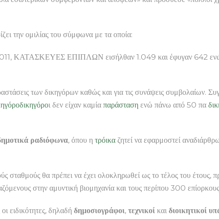
ζει την ομιλίας του σύμφωνα με τα οποία:
 2011, ΚΑΤΑΣΚΕΥΕΣ ΕΠΙΠΛΩΝ εισήλθαν 1.049 και έφυγαν 642 ενώ 
αστάσεις των δικηγόρων καθώς και για τις συνάψεις συμβολαίων. Σ
κηγόρο
δικηγόρο
ι δεν είχαν καμία
παράσταση
ενώ πάνω από 50 πα
δικ
δημοτικά ραδιόφωνα
, όπου η
τρόικα
ζητεί να εφαρμοστεί αναδιάρθρ
ύς σταθμούς θα πρέπει να έχει ολοκληρωθεί ως το τέλος του έτους,
ενους στην αμυντική βιομηχανία και τους περίπου 300 επίορκους
ς οι ειδικότητες, δηλαδή
δημοσιογράφοι
,
τεχνικοί
και
διοικητικοί υπ