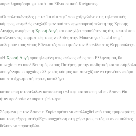
παραπληροφόρησης» κατά του Εθνικιστικού Κινήματος.
«Οι πολιτικάντηδες με τα “burberry” που χαζογελάνε στις τηλεοπτικές
κάμερες, ασφαλώς ενοχλήθηκαν από την αρχαιοπρεπή τελετή της Χρυσής
Αυγής», αναφέρει η
Χρυσή Αυγή
και συνεχίζει προσθέτοντας ότι, «αυτοί που
στέλνουν τις κομματικές τους νεολαίες στην Μύκονο για “clubbing”,
πολεμούν τους νέους Εθνικιστές που τιμούν τον Λεωνίδα στις Θερμοπύλες».
«Η
Χρυσή Αυγή
προσηλωμένη στις αιώνιες αξίες του Ελληνισμού, θα
συνεχίσει να αποδίδει τιμές στους Πατέρες, με την αισθητική και τα σύμβολα
που γέννησε ο αρχαίος ελληνικός κόσμος και συνεχίζουν να εμπνέουν ακόμα
και στο άχρωμο σήμερα.», καταλήγει.
κατασκευη ιστοσελιδων κατασκευη eshop κατασκευη sites Άσαντ: Θα
ήταν προδοσία να παραιτηθώ τώρα
Σύμφωνα με τον Άσαντ η Συρία πρέπει να απαλλαχθεί από τους τρομοκράτες
και τους εξτρεμιστές«Έχω υποχρέωση στη χώρα μου, εκτός κι αν οι πολίτες
θέλουν να παραιτηθώ».