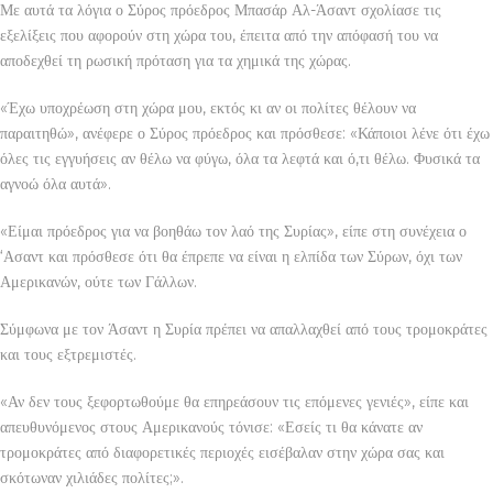
Με αυτά τα λόγια ο Σύρος πρόεδρος Μπασάρ Αλ-Άσαντ σχολίασε τις
εξελίξεις που αφορούν στη χώρα του, έπειτα από την απόφασή του να
αποδεχθεί τη ρωσική πρόταση για τα χημικά της χώρας.
«Έχω υποχρέωση στη χώρα μου, εκτός κι αν οι πολίτες θέλουν να
παραιτηθώ», ανέφερε ο Σύρος πρόεδρος και πρόσθεσε: «Κάποιοι λένε ότι έχω
όλες τις εγγυήσεις αν θέλω να φύγω, όλα τα λεφτά και ό,τι θέλω. Φυσικά τα
αγνοώ όλα αυτά».
«Είμαι πρόεδρος για να βοηθάω τον λαό της Συρίας», είπε στη συνέχεια ο
‘Ασαντ και πρόσθεσε ότι θα έπρεπε να είναι η ελπίδα των Σύρων, όχι των
Αμερικανών, ούτε των Γάλλων.
Σύμφωνα με τον Άσαντ η Συρία πρέπει να απαλλαχθεί από τους τρομοκράτες
και τους εξτρεμιστές.
«Αν δεν τους ξεφορτωθούμε θα επηρεάσουν τις επόμενες γενιές», είπε και
απευθυνόμενος στους Αμερικανούς τόνισε: «Εσείς τι θα κάνατε αν
τρομοκράτες από διαφορετικές περιοχές εισέβαλαν στην χώρα σας και
σκότωναν χιλιάδες πολίτες;».