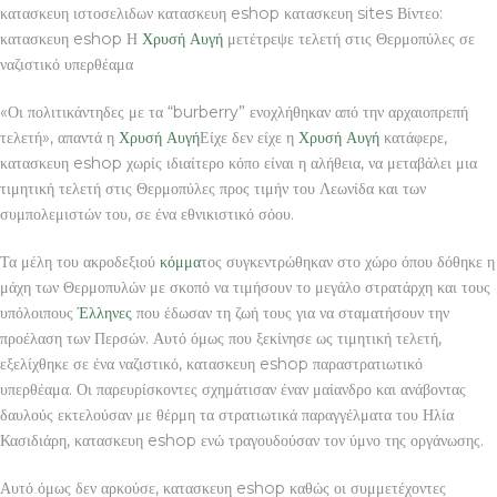
κατασκευη ιστοσελιδων κατασκευη eshop κατασκευη sites Βίντεο:
κατασκευη eshop Η
Χρυσή Αυγή
μετέτρεψε τελετή στις Θερμοπύλες σε
ναζιστικό υπερθέαμα
«Οι πολιτικάντηδες με τα “burberry” ενοχλήθηκαν από την αρχαιοπρεπή
τελετή», απαντά η
Χρυσή Αυγή
Είχε δεν είχε η
Χρυσή Αυγή
κατάφερε,
κατασκευη eshop χωρίς ιδιαίτερο κόπο είναι η αλήθεια, να μεταβάλει μια
τιμητική τελετή στις Θερμοπύλες προς τιμήν του Λεωνίδα και των
συμπολεμιστών του, σε ένα εθνικιστικό σόου.
Τα μέλη του ακροδεξιού
κόμμα
τος συγκεντρώθηκαν στο χώρο όπου δόθηκε η
μάχη των Θερμοπυλών με σκοπό να τιμήσουν το μεγάλο στρατάρχη και τους
υπόλοιπους
Έλληνες
που έδωσαν τη ζωή τους για να σταματήσουν την
προέλαση των Περσών. Αυτό όμως που ξεκίνησε ως τιμητική τελετή,
εξελίχθηκε σε ένα ναζιστικό, κατασκευη eshop παραστρατιωτικό
υπερθέαμα. Οι παρευρίσκοντες σχημάτισαν έναν μαίανδρο και ανάβοντας
δαυλούς εκτελούσαν με θέρμη τα στρατιωτικά παραγγέλματα του Ηλία
Κασιδιάρη, κατασκευη eshop ενώ τραγουδούσαν τον ύμνο της οργάνωσης.
Αυτό όμως δεν αρκούσε, κατασκευη eshop καθώς οι συμμετέχοντες