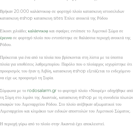
Βρήκαν 20.000 καλάσνικοφ σε φορτηγό πλοίο κατασκευη ιστοσελιδων
κατασκευη eshop κατασκευη sites Έπλεε ανοικτά της Ρόδου
Είκοσι χιλιάδες
καλάσνικοφ
και σφαίρες εντόπισε το Λιμενικό Σώμα σε
έρευνα
σε φορτηγό πλοίο που εντοπίστηκε σε θαλάσσια περιοχή ανοικτά της
Ρόδου.
Πρόκειται για ένα από τα πλοία που βρίσκονται στη λίστα με τα ύποπτα
πλοία για υποθέσεις λαθρεμπορίου. Παρόλο που ο πλοίαρχος ισχυρίστηκε ότι
προορισμός του ήταν η Λιβύη, κατασκευη eshop εξετάζεται το ενδεχόμενο
να είχε ως προορισμό τη Συρία.
Σύμφωνα με το
rodosalarm.gr
το φορτηγό πλοίο «Νουρέμ» οδηγήθηκε από
τη Σύμη στο λιμάνι της Ακαντιάς, κατασκευη eshop με τη συνοδεία πλωτών
σκαφών του Λιμεναρχείου Ρόδου. Στο πλοίο ανέβηκαν αξιωματικοί του
Λιμεναρχείου και κλιμάκιο των ειδικών αποστολών του Λιμενικού Σώματος.
Η περιοχή γύρω από το πλοίο στην Ακαντιά έχει αποκλειστεί.