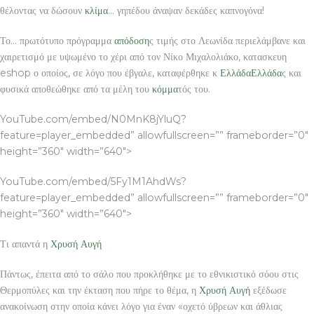
θέλοντας να δώσουν
κλίμα
… γηπέδου άναψαν δεκάδες καπνογόνα!
Το… πρωτότυπο πρόγραμμα
απόδοση
ς τιμής στο Λεωνίδα περιελάμβανε και
χαιρετισμό με υψωμένο το χέρι από τον Νίκο Μιχαλολιάκο, κατασκευη
eshop ο οποίος, σε λόγο που έβγαλε, καταφέρθηκε κ
Ελλάδα
Ελλάδα
ς και
φυσικά αποθεώθηκε από τα μέλη του
κόμμα
τός του.
YouTube.com/embed/N0MnK8jYluQ?
feature=player_embedded” allowfullscreen=”” frameborder=”0″
height=”360″ width=”640″>
YouTube.com/embed/5Fy1M1AhdWs?
feature=player_embedded” allowfullscreen=”” frameborder=”0″
height=”360″ width=”640″>
Τι απαντά η
Χρυσή Αυγή
Πάντως, έπειτα από το σάλο που προκλήθηκε με το εθνικιστικό σόου στις
Θερμοπύλες και την έκταση που πήρε το θέμα, η
Χρυσή Αυγή
εξέδωσε
ανακοίνωση στην οποία κάνει λόγο για έναν «οχετό ύβρεων και άθλιας