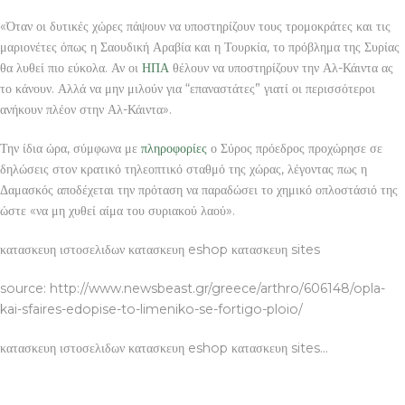
«Όταν οι δυτικές χώρες πάψουν να υποστηρίζουν τους τρομοκράτες και τις
μαριονέτες όπως η Σαουδική Αραβία και η Τουρκία, το πρόβλημα της Συρίας
θα λυθεί πιο εύκολα. Αν οι
ΗΠΑ
θέλουν να υποστηρίζουν την Αλ-Κάιντα ας
το κάνουν. Αλλά να μην μιλούν για “επαναστάτες” γιατί οι περισσότεροι
ανήκουν πλέον στην Αλ-Κάιντα».
Την ίδια ώρα, σύμφωνα με
πληροφορίες
ο Σύρος πρόεδρος προχώρησε σε
δηλώσεις στον κρατικό τηλεοπτικό σταθμό της χώρας, λέγοντας πως η
Δαμασκός αποδέχεται την πρόταση να παραδώσει το χημικό οπλοστάσιό της
ώστε «να μη χυθεί αίμα του συριακού λαού».
κατασκευη ιστοσελιδων κατασκευη eshop κατασκευη sites
source: http://www.newsbeast.gr/greece/arthro/606148/opla-
kai-sfaires-edopise-to-limeniko-se-fortigo-ploio/
κατασκευη ιστοσελιδων κατασκευη eshop κατασκευη sites…