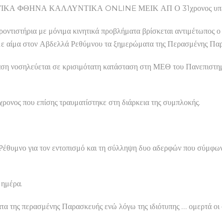
ΟΛΟΓΙΚΑ ΦΘΗΝΑ ΚΑΛΛΥΝΤΙΚΑ ONLINE ΜΕΙΚ ΑΠ Ο 31χρονος υπεβλ
ροντιστήρια με μόνιμα κινητικά προβλήματα βρίσκεται αντιμέτωπος ο
 με αίμα στον Αβδελλά Ρεθύμνου τα ξημερώματα της Περασμένης Πα
βαση νοσηλεύεται σε κρισιμότατη κατάσταση στη ΜΕΘ του Πανεπιστ
ρονος που επίσης τραυματίστηκε στη διάρκεια της συμπλοκής.
Ρέθυμνο για τον εντοπισμό και τη σύλληψη δυο αδερφών που σύμφωνα
 ημέρα.
τα της περασμένης Παρασκευής ενώ λόγω της ιδιότυπης … ομερτά οι σ