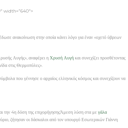
″ width=”640″>
έδωσε ανακοίνωση στην οποία κάνει λόγο για έναν «οχετό ύβρεων
Χρυσής Αυγής», αναφέρει η
Χρυσή Αυγή
και συνεχίζει προσθέτοντας
νίδα στις Θερμοπύλες».
 σύμβολα που γέννησε ο αρχαίος ελληνικός κόσμος και συνεχίζουν να
αι την 4η δόση της επιχορήγησηςΆμεση λύση στα με
γάλα
 αύριο, ζήτησαν οι δάσκαλοι από τον υπουργό Εσωτερικών Γιάννη