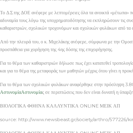
Το Δ.Σ.της ΔΟΕ ανέφερε με λεπτομέρειες όλα τα ανοικτά «μέτωπα» πο
αδυναμία τους λόγω της υποχρηματοδότησης να εκπληρώσουν τις συ
καθαριστριών, σχολικών τροχονόμων και σχολικών φυλάκων από τα σχ
Από την πλευρά του, ο κ. Μιχελάκης ανέφερε, σύμφωνα με την Ομοσπο
προσπάθεια για χορήγηση της 4ης δόσης της επιχορήγησης.
Για το θέμα των καθαριστριών δήλωσε πως έχει κατατεθεί τροπολογ
και για το θέμα της μεταφοράς των μαθητών μέχρις ότου γίνει η προκ
Για το θέμα των σχολικών φυλάκων αναφέρθηκε στην πρόσληψη 3.80
Αστυνομία
Αστυνομία
ς σε περιπτώσεις που δεν είναι δυνατή η ύπαρ
ΒΙΟΛΟΓΙΚΑ ΦΘΗΝΑ ΚΑΛΛΥΝΤΙΚΑ ONLINE ΜΕΙΚ ΑΠ
source: http://www.newsbeast.gr/society/arthro/57722