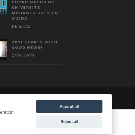
COORDINATOR OF
UNIVERSITÉ
MOHAMED PREMIER-
OUJDA
11 Ene 2021
2021 STARTS WITH
GOOD NEWS!
05 Ene 2021
Accept all
peration.
Reject all