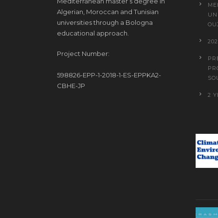
Mediterranean master’s degree in
ME
Algerian, Moroccan and Tunisian
UN
universities through a Bologna
OU
educational approach.
20
Project Number:
PR
PR
598826-EPP-1-2018-1-ES-EPPKA2-
SO
CBHE-JP
2 