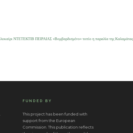
αλοκαίρι ΝΤΕΤΕΚΤΙΒ ΠΕΙΡΑΙΑΣ «Βομβαρδισμένο» τοπίο η παραλία της Καλαμάτας
FUNDED BY
.
This project has been funded with
support from the European
Commission. This publication reflects