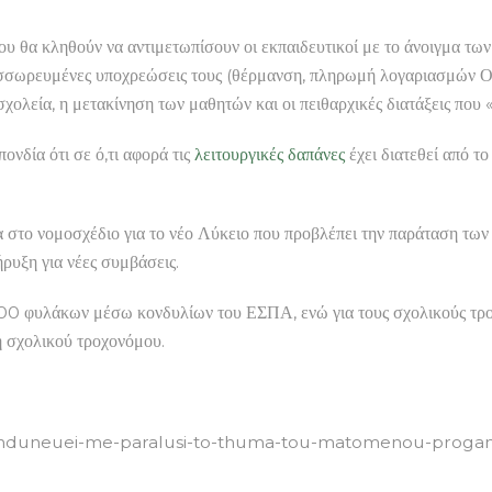
υ θα κληθούν να αντιμετωπίσουν οι εκπαιδευτικοί με το άνοιγμα των
σσωρευμένες υποχρεώσεις τους (θέρμανση, πληρωμή λογαριασμών ΟΤ
ολεία, η μετακίνηση των μαθητών και οι πειθαρχικές διατάξεις που 
νδία ότι σε ό,τι αφορά τις
λειτουργικές δαπάνες
έχει διατεθεί από τ
ία στο νομοσχέδιο για το νέο Λύκειο που προβλέπει την παράταση τ
ήρυξη για νέες συμβάσεις.
0 φυλάκων μέσω κονδυλίων του ΕΣΠΑ, ενώ για τους σχολικούς τροχ
ξη σχολικού τροχονόμου.
6/kinduneuei-me-paralusi-to-thuma-tou-matomenou-proga