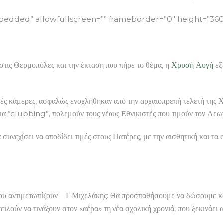
ded” allowfullscreen=”” frameborder=”0″ height=”360
στις Θερμοπύλες και την έκταση που πήρε το θέμα, η
Χρυσή Αυγή
εξ
κές κάμερες, ασφαλώς ενοχλήθηκαν από την αρχαιοπρεπή τελετή της 
 για “clubbing”, πολεμούν τους νέους Εθνικιστές που τιμούν τον Λεω
συνεχίσει να αποδίδει τιμές στους Πατέρες, με την αισθητική και τα
υ αντιμετωπίζουν – Γ.Μιχελάκης: Θα προσπαθήσουμε να δώσουμε κ
ειλούν να τινάξουν στον «αέρα» τη νέα σχολική χρονιά, που ξεκινάει