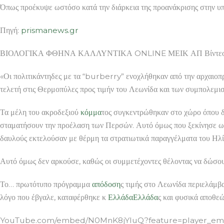
Όπως προέκυψε ωστόσο κατά την διάρκεια της προανάκρισης στην 
Πηγή:
prismanews.gr
ΒΙΟΛΟΓΙΚΑ ΦΘΗΝΑ ΚΑΛΛΥΝΤΙΚΑ ONLINE ΜΕΙΚ ΑΠ Βίντεο: ν
«Οι πολιτικάντηδες με τα “burberry” ενοχλήθηκαν από την αρχαιοπ
τελετή στις Θερμοπύλες προς τιμήν του Λεωνίδα και των συμπολεμισ
Τα μέλη του ακροδεξιού
κόμμα
τος συγκεντρώθηκαν στο χώρο όπου δ
σταματήσουν την προέλαση των Περσών. Αυτό όμως που ξεκίνησε ως τ
δαυλούς εκτελούσαν με θέρμη τα στρατιωτικά παραγγέλματα του Ηλί
Αυτό όμως δεν αρκούσε, καθώς οι συμμετέχοντες θέλοντας να δώσο
Το… πρωτότυπο πρόγραμμα
απόδοση
ς τιμής στο Λεωνίδα περιελάμβ
λόγο που έβγαλε, καταφέρθηκε κ
Ελλάδα
Ελλάδα
ς και φυσικά αποθε
YouTube.com/embed/N0MnK8jYluQ?feature=player_embed