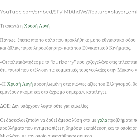
YouTube.com/embed/5Fy1M1AhdWs?feature=player_embed
Τι απαντά η
Χρυσή Αυγή
Πάντως, έπειτα από το σάλο που προκλήθηκε με το εθνικιστικό σόου 
και άθλιας παραπληροφόρησης» κατά του Εθνικιστικού Κινήματος.
«Οι πολιτικάντηδες με τα “burberry” που χαζογελάνε στις τηλεοπτι
ότι, «αυτοί που στέλνουν τις κομματικές τους νεολαίες στην Μύκονο
«Η
Χρυσή Αυγή
προσηλωμένη στις αιώνιες αξίες του Ελληνισμού, θα 
εμπνέουν ακόμα και στο άχρωμο σήμερα.», καταλήγει.
ΔΟΕ: Δεν υπάρχουν λεφτά ούτε για κιμωλίες
Οι δάσκαλοι ζητούν να δοθεί άμεσα λύση στα με
γάλα
προβλήματα πο
προβλήματα που αντιμετωπίζει η δημόσια εκπαίδευση και τα οποία απ
Μιχελάκη, με τον οποίο συναντήθηκαν σήμερα.