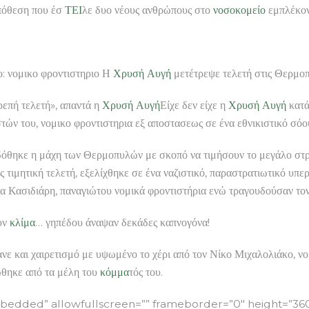
υπόθεση που έσ
ΤΕΙ
λε δυο νέους ανθρώπους στο
νοσοκομείο
εμπλέκοντ
ομικο φροντιστηριο Η
Χρυσή Αυγή
μετέτρεψε τελετή στις Θερμοπ
ρεπή τελετή», απαντά η
Χρυσή Αυγή
Είχε δεν είχε η
Χρυσή Αυγή
κατάφ
τών του, νομικο φροντιστηρια εξ αποστασεως σε ένα εθνικιστικό σόο
όθηκε η μάχη των Θερμοπυλών με σκοπό να τιμήσουν το μεγάλο στρ
ιμητική τελετή, εξελίχθηκε σε ένα ναζιστικό, παραστρατιωτικό υπε
α Κασιδιάρη, παναγιώτου νομικά φροντιστήρια ενώ τραγουδούσαν τον
υν
κλίμα
… γηπέδου άναψαν δεκάδες καπνογόνα!
ανε και χαιρετισμό με υψωμένο το χέρι από τον Νίκο Μιχαλολιάκο, ν
ώθηκε από τα μέλη του
κόμμα
τός του.
ded” allowfullscreen=”” frameborder=”0″ height=”360