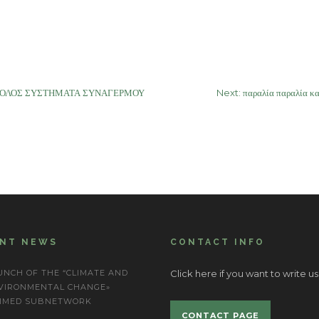
Σ ΒΟΛΟΣ ΣΥΣΤΗΜΑΤΑ ΣΥΝΑΓΕΡΜΟΥ
Next:
παραλία παραλία κ
ENT NEWS
CONTACT INFO
UNCH OF THE “CLIMATE AND
Click here if you want to write us
VIRONMENTAL CHANGE»
IMED SUBNETWORK
CONTACT PAGE