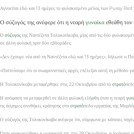
Αγνοείται εδώ και 13 ημέρες το φυλακισμένο μέλος των Pussy 
Ο σύζυγός της ανέφερε ότι η νεαρή
γυναίκα
εθεάθη τον
Ο
σύζυγος
της Ναντέζντα Τολοκονίκοβα, μίας από τις δύο φυλακισμέ
σε άλλη φυλακή πριν δύο εβδομάδες.
«Δεν έχουμε νέα από τη Ναντέζντα εδώ και 13 ημέρες», δήλωσε ο Π
«Πιστεύουμε ότι οι σωφρονιστικές αρχές επέλεξαν αυτή τη μέθοδο γι
Η Τολοκονίκοβα μεταφέρθηκε στις 22 Οκτωβρίου από το
στρατό
πεδ
Η απόφαση να μεταφερθεί σε άλλη φυλακή ελήφθη όταν η νεαρή
γυν
τις άσχημες συνθήκες κράτησης στο
στρατό
πεδο εργασίας της Μορδόβ
Ο σύζυγός της Τολοκονίκαβα ανέφερε ότι, σύμφωνα με κάποιες πηγές
Όταν ανακοινώθηκε η μεταφορά της στις 18 Οκτωβρίου, η διοίκηση τ