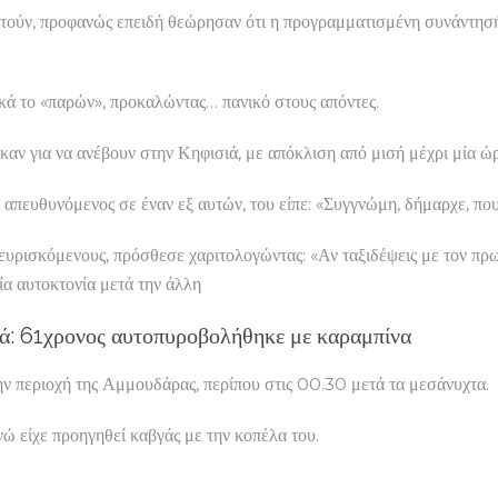
στούν, προφανώς επειδή θεώρησαν ότι η προγραμματισμένη συνάντησή
κά το «παρών», προκαλώντας… πανικό στους απόντες.
ν για να ανέβουν στην Κηφισιά, με απόκλιση από μισή μέχρι μία ώρα
 απευθυνόμενος σε έναν εξ αυτών, του είπε: «Συγγνώμη, δήμαρχε, που
ευρισκόμενους, πρόσθεσε χαριτολογώντας: «Αν ταξιδέψεις με τον πρωθ
 αυτοκτονία μετά την άλλη
ιά: 61χρονος αυτοπυροβολήθηκε με καραμπίνα
ν περιοχή της Αμμουδάρας, περίπου στις 00.30 μετά τα μεσάνυχτα.
ώ είχε προηγηθεί καβγάς με την κοπέλα του.