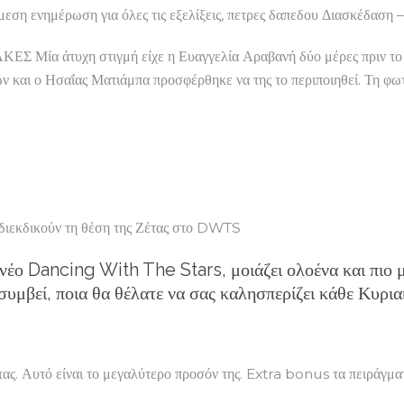
η ενημέρωση για όλες τις εξελίξεις, πετρες δαπεδου Διασκέδαση 
ρες
 Μία άτυχη στιγμή είχε η Ευαγγελία Αραβανή δύο μέρες πριν το 
ών και ο Ησαΐας Ματιάμπα προσφέρθηκε να της το περιποιηθεί. Τη φω
ακισμένο
ος
ssy
t
εκδικούν τη θέση της Ζέτας στο DWTS
νέο Dancing With The Stars, μοιάζει ολοένα και πιο μ
συμβεί, ποια θα θέλατε να σας καλησπερίζει κάθε Κυρια
τας. Αυτό είναι το μεγαλύτερο προσόν της. Extra bonus τα πειράγμα