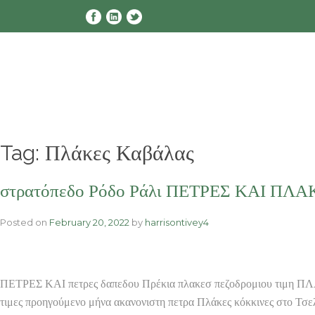
Skip
to
content
Tag:
Πλάκες Καβάλας
στρατόπεδο Ρόδο Ράλι ΠΕΤΡΕΣ ΚΑΙ ΠΛΑΚΕΣ
Posted on
February 20, 2022
by
harrisontivey4
ΠΕΤΡΕΣ ΚΑΙ πετρες δαπεδου Πρέκια πλακεσ πεζοδρομιου τιμη ΠΛΑΚ
τιμες προηγούμενο μήνα ακανονιστη πετρα Πλάκες κόκκινες στο Τσ