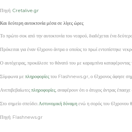
Πηγή:
Cretalive.gr
Και δεύτερη αυτοκτονία μέσα σε λίγες ώρες
Το πρώτο σοκ από την αυτοκτονία του νεαρού, διαδέχεται ένα δεύτ
Πρόκειται για έναν 61χρονο άντρα ο οποίος το πρωί εντοπίστηκε νε
Ο αυτόχειρας, προκάλεσε το θάνατό του με καραμπίνα καταφέροντας 
Σύμφωνα με
πληροφορίες
του Flashnews.gr, ο 61χρονος άφησε σημεί
Ανεπιβεβαίωτες
πληροφορίες
, αναφέρουν ότι ο άτυχος άντρας έπασχε
Στο σημείο σπεύδει
Αστυνομική
δύναμη
ενώ η σορός του 61χρονου θ
Πηγή: Flashnews.gr
ΠΕΤΡΕΣ ΚΑΙ ΠΛΑΚΕΣ