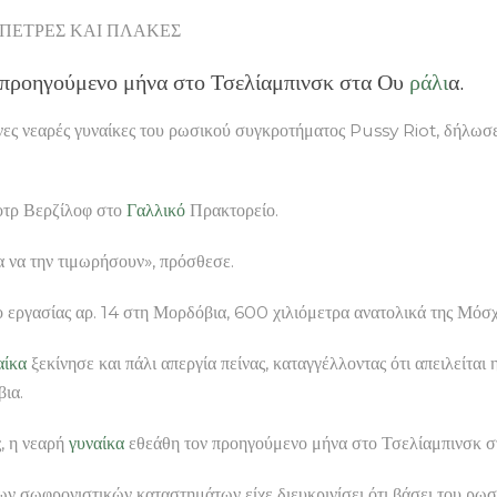
Riot ΠΕΤΡΕΣ ΚΑΙ ΠΛΑΚΕΣ
 προηγούμενο μήνα στο Τσελίαμπινσκ στα Ου
ράλι
α.
νες νεαρές γυναίκες του ρωσικού συγκροτήματος Pussy Riot, δήλωσε
ιοτρ Βερζίλοφ στο
Γαλλικό
Πρακτορείο.
α να την τιμωρήσουν», πρόσθεσε.
ο εργασίας αρ. 14 στη Μορδόβια, 600 χιλιόμετρα ανατολικά της Μόσ
αίκα
ξεκίνησε και πάλι απεργία πείνας, καταγγέλλοντας ότι απειλείται
ια.
, η νεαρή
γυναίκα
εθεάθη τον προηγούμενο μήνα στο Τσελίαμπινσκ 
ων σωφρονιστικών καταστημάτων είχε διευκρινίσει ότι βάσει του ρωσ