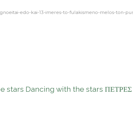
gnoeitai-edo-kai-13-imeres-to-fulakismeno-melos-ton-puss
ατόπεδο
he stars Dancing with the stars ΠΕΤΡΕ
ο
ι
ΤΡΕΣ
Ι
ΑΚΕΣ
οείται