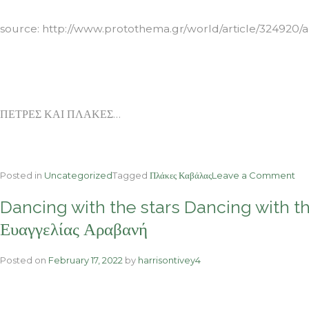
source: http://www.protothema.gr/world/article/324920/a
ΠΕΤΡΕΣ ΚΑΙ ΠΛΑΚΕΣ…
on
Posted in
Uncategorized
Tagged
Πλάκες Καβάλας
Leave a Comment
στρ
Dancing with the stars Dancing with t
Ρόδ
Ράλ
Ευαγγελίας Αραβανή
ΠΕ
ΚΑ
Posted on
February 17, 2022
by
harrisontivey4
ΠΛ
Αγν
εδώ