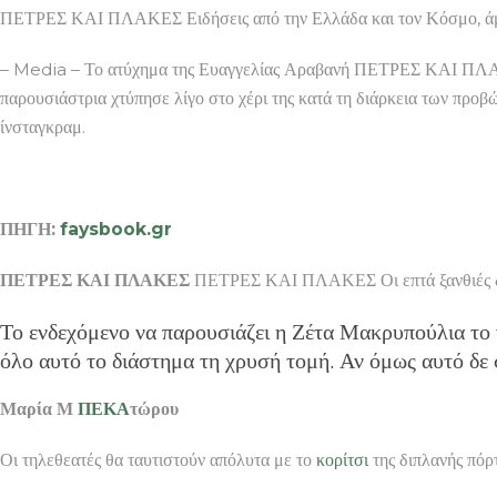
και
ΠΕΤΡΕΣ ΚΑΙ ΠΛΑΚΕΣ Ειδήσεις από την Ελλάδα και τον Κόσμο, άμεσ
13
ημέ
– Media – Το ατύχημα της Ευαγγελίας Αραβανή ΠΕΤΡΕΣ ΚΑΙ ΠΛΑΚΕΣ
το
παρουσιάστρια χτύπησε λίγο στο χέρι της κατά τη διάρκεια των προβ
φυλ
μέλ
ίνσταγκραμ.
των
Pu
Rio
ΠΗΓΗ:
faysbook.gr
ΠΕΤΡΕΣ ΚΑΙ ΠΛΑΚΕΣ
ΠΕΤΡΕΣ ΚΑΙ ΠΛΑΚΕΣ Οι επτά ξανθιές δι
Το ενδεχόμενο να παρουσιάζει η Ζέτα Μακρυπούλια το 
όλο αυτό το διάστημα τη χρυσή τομή. Αν όμως αυτό δε 
Μαρία Μ
ΠΕΚΑ
τώρου
Οι τηλεθεατές θα ταυτιστούν απόλυτα με το
κορίτσι
της διπλανής πόρ