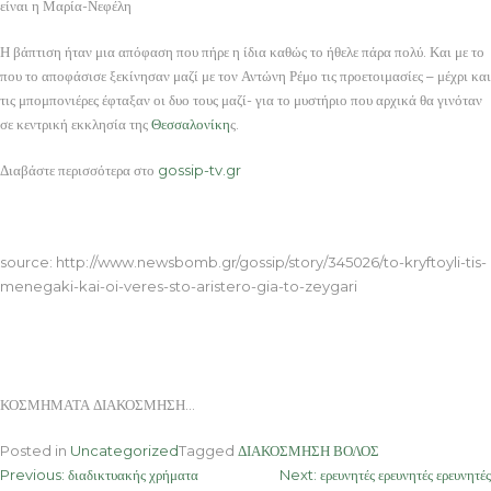
είναι η Μαρία-Νεφέλη
Η βάπτιση ήταν μια απόφαση που πήρε η ίδια καθώς το ήθελε πάρα πολύ. Και με το
που το αποφάσισε ξεκίνησαν μαζί με τον Αντώνη Ρέμο τις προετοιμασίες – μέχρι και
τις μπομπονιέρες έφταξαν οι δυο τους μαζί- για το μυστήριο που αρχικά θα γινόταν
σε κεντρική εκκλησία της
Θεσσαλονίκη
ς.
Διαβάστε περισσότερα στο
gossip-tv.gr
ΚΟΣΜΗΜΑΤΑ ΔΙΑΚΟΣΜΗΣΗ
source: http://www.newsbomb.gr/gossip/story/345026/to-kryftoyli-tis-
menegaki-kai-oi-veres-sto-aristero-gia-to-zeygari
ΚΟΣΜΗΜΑΤΑ ΔΙΑΚΟΣΜΗΣΗ…
Posted in
Uncategorized
Tagged
ΔΙΑΚΟΣΜΗΣΗ ΒΟΛΟΣ
Post
Previous:
διαδικτυακής χρήματα
Next:
ερευνητές ερευνητές ερευνητές