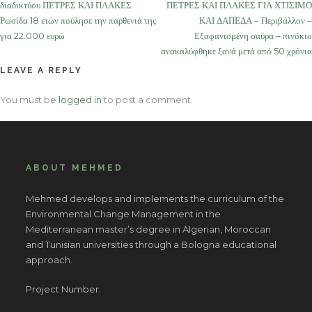
διαδικτύου ΠΕΤΡΕΣ ΚΑΙ ΠΛΑΚΕΣ
ΠΕΤΡΕΣ ΚΑΙ ΠΛΑΚΕΣ ΓΙΑ ΧΤΙΣΙΜΟ
navigation
Ρωσίδα 18 ετών πούλησε την παρθενιά της
ΚΑΙ ΔΑΠΕΔΑ – Περιβάλλον –
για 22.000 ευρώ
Εξαφανισμένη σαύρα – πινόκιο
ανακαλύφθηκε ξανά μετά από 50 χρόνια
LEAVE A REPLY
You must be
logged in
to post a comment.
ABOUT MEHMED
Mehmed develops and implements the curriculum of the
Environmental Change Management in the
Mediterranean master’s degree in Algerian, Moroccan
and Tunisian universities through a Bologna educational
approach.
Project Number: