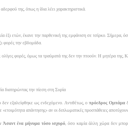
αδερφού της, όπως η ίδια λέει χαρακτηριστικά.
ικία έξι ετών, έκανε την παρθενική της εμφάνιση σε τσίρκο. Σήμερα,
έξι φορές την εβδομάδα.
υκ ολίγες φορές, όμως τα τραύματά της δεν την πτοούν. Η μητέρα της,
ιατηρώντας την πίεση στη Συρία
 δεν εξαλείφθηκε ως ενδεχόμενο. Αντιθέτως, ο
πρόεδρος Ομπάμα
δ
 σε «ετοιμότητα απάντησης» αν οι διπλωματικές προσπάθειες αποτύχουν
ον Άσαντ ένα μήνυμα τόσο ισχυρό
, όσο καμία άλλη χώρα δεν μπορε