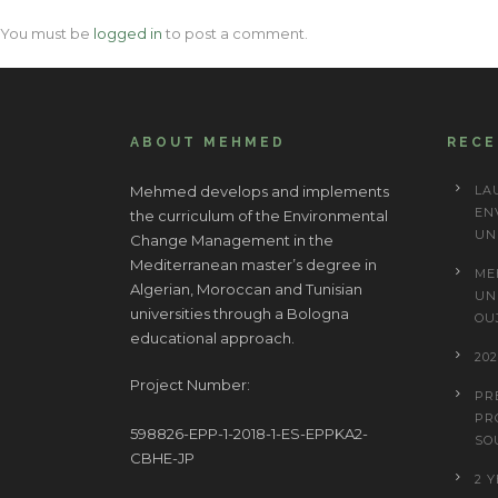
You must be
logged in
to post a comment.
ABOUT MEHMED
REC
Mehmed develops and implements
LA
EN
the curriculum of the Environmental
UN
Change Management in the
Mediterranean master’s degree in
ME
Algerian, Moroccan and Tunisian
UN
universities through a Bologna
OU
educational approach.
20
Project Number:
PR
PR
598826-EPP-1-2018-1-ES-EPPKA2-
SO
CBHE-JP
2 