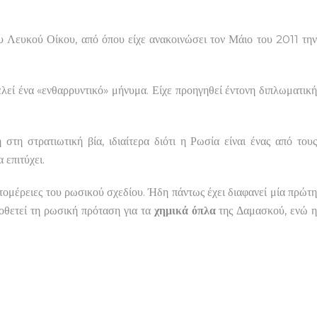
υ Λευκού Οίκου, από όπου είχε ανακοινώσει τον Μάιο του 2011 την
λεί ένα «ενθαρρυντικό» μήνυμα. Είχε προηγηθεί έντονη διπλωματικ
η στρατιωτική βία, ιδιαίτερα διότι η Ρωσία είναι ένας από τους
 επιτύχει.
τομέρειες του ρωσικού σχεδίου. Ήδη πάντως έχει διαφανεί μία πρώτ
οθετεί τη ρωσική πρόταση για τα
χημικά όπλα
της Δαμασκού, ενώ 