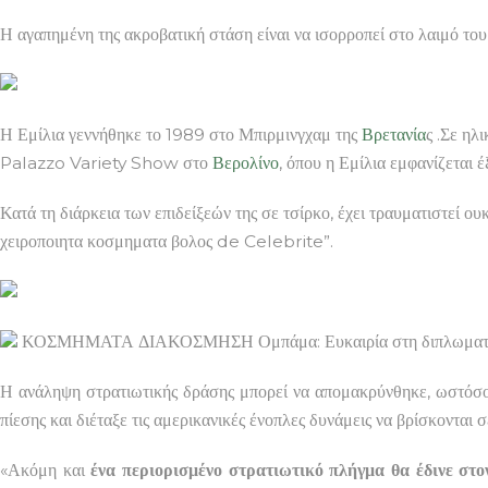
Η αγαπημένη της ακροβατική στάση είναι να ισορροπεί στο λαιμό του 
Η Εμίλια γεννήθηκε το 1989 στο Μπιρμινγχαμ της
Βρετανία
ς .Σε ηλ
Palazzo Variety Show στο
Βερολίνο
, όπου η Εμίλια εμφανίζεται 
Κατά τη διάρκεια των επιδείξεών της σε τσίρκο, έχει τραυματιστεί ο
χειροποιητα κοσμηματα βολος de Celebrite”.
ΚΟΣΜΗΜΑΤΑ ΔΙΑΚΟΣΜΗΣΗ Ομπάμα: Ευκαιρία στη διπλωματία δ
Η ανάληψη στρατιωτικής δράσης μπορεί να απομακρύνθηκε, ωστόσο
πίεσης και διέταξε τις αμερικανικές ένοπλες δυνάμεις να βρίσκονται
«Ακόμη και
ένα περιορισμένο στρατιωτικό πλήγμα θα έδινε στ