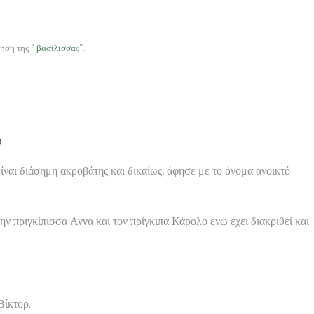
νηση της ”
βασίλισσα
ς”.
υ
ίναι διάσημη ακροβάτης και δικαίως, άφησε με το όνομα ανοικτό
την πριγκίπισσα Αννα και τον πρίγκιπα Κάρολο ενώ έχει διακριθεί και
Βίκτορ.