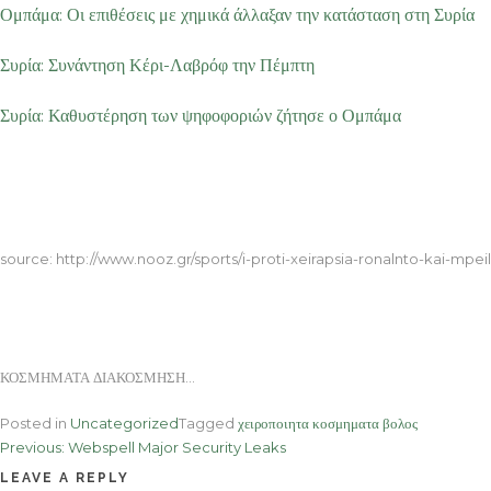
Ομπάμα: Οι επιθέσεις με χημικά άλλαξαν την κατάσταση στη Συρία
Συρία: Συνάντηση Κέρι-Λαβρόφ την Πέμπτη
Συρία: Καθυστέρηση των ψηφοφοριών ζήτησε ο Ομπάμα
ΚΟΣΜΗΜΑΤΑ ΔΙΑΚΟΣΜΗΣΗ
source: http://www.nooz.gr/sports/i-proti-xeirapsia-ronalnto-kai-mpeil
ΚΟΣΜΗΜΑΤΑ ΔΙΑΚΟΣΜΗΣΗ…
Posted in
Uncategorized
Tagged
χειροποιητα κοσμηματα βολος
Post
Previous:
Webspell Major Security Leaks
navigation
LEAVE A REPLY