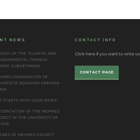
ENT NEWS
CONTACT INFO
UNCH OF THE “CLIMATE AND
Click here if you want to write us
VIRONMENTAL CHANGE»
IMED SUBNETWORK
CONTACT PAGE
HMED COORDINATOR OF
IVERSITÉ MOHAMED PREMIER-
JDA
21 STARTS WITH GOOD NEWS!
ESENTATION OF THE MEHMED
OJECT IN THE UNIVERSITY OF
USSE
YEARS OF MEHMED PROJECT