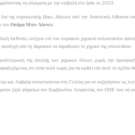
ρρίπτοντας τη σύγκριση με την εισβολή στο Ιράκ το 2003.
δια της στρατιωτικής βίας», δήλωσε από την Ανατολική Αίθουσα το
ο του
Οσάμα Μπιν Λάντεν.
βολή διεθνούς ελέγχου επί του συριακού χημικού οπλοστασίου αποτε
η αποδοχή από τη Δαμασκό να παραδώσει το χημικό της οπλοστάσιο.
υδετέρωση της απειλής των χημικών όπλων, χωρίς την προσφυγή στ
αδεχόμενος ότι είναι πολύ νωρίς για να κριθεί εάν αυτό το σχέδιο θα
ρι και Λαβρόφ συναντιούνται στη Γενεύη για να συζητήσουν τις λεπ
νγκτον ζητά ψήφισμα του Συμβουλίου Ασφαλείας του ΟΗΕ που να υι