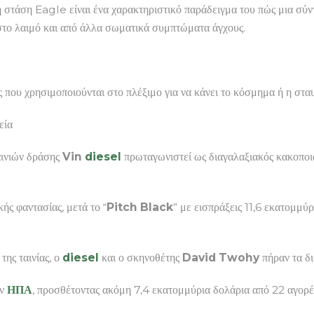
 η στάση Eagle είναι ένα χαρακτηριστικό παράδειγμα του πώς μια σύ
στο λαιμό και από άλλα σωματικά συμπτώματα άγχους.
ς που χρησιμοποιούνται στο πλέξιμο για να κάνει το κόσμημα ή η στα
εία
ινιών δράσης
Vin
diesel
πρωταγωνιστεί ως διαγαλαξιακός κακοποιό
κής φαντασίας, μετά το “
Pitch Black
” με εισπράξεις 11,6 εκατομμύρ
της ταινίας, ο
diesel
και ο σκηνοθέτης
David Twohy
πήραν τα δ
ων
ΗΠΑ
, προσθέτοντας ακόμη 7,4 εκατομμύρια δολάρια από 22 αγορέ