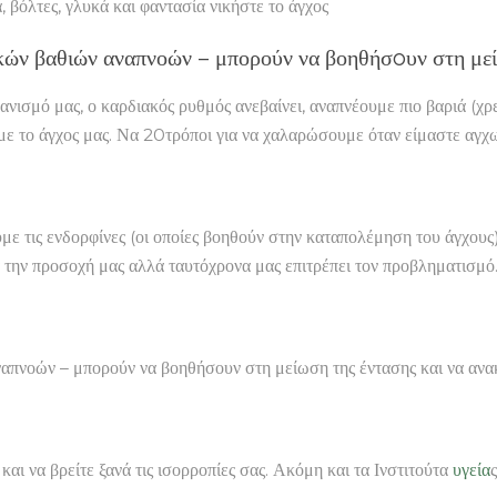
λτες, γλυκά και φαντασία νικήστε το άγχος
ικών βαθιών αναπνοών – μπορούν να βοηθήσoυν στη με
νισμό μας, ο καρδιακός ρυθμός ανεβαίνει, αναπνέουμε πιο βαριά (χρ
υμε το άγχος μας. Να 20τρόποι για να χαλαρώσουμε όταν είμαστε αγχ
με τις ενδορφίνες (οι οποίες βοηθούν στην καταπολέμηση του άγχους
 την προσοχή μας αλλά ταυτόχρονα μας επιτρέπει τον προβληματισμό
απνοών – μπορούν να βοηθήσουν στη μείωση της έντασης και να ανακ
και να βρείτε ξανά τις ισορροπίες σας. Ακόμη και τα Ινστιτούτα
υγεία