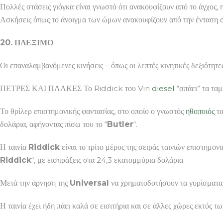
Πολλές στάσεις γιόγκα είναι γνωστό ότι ανακουφίζουν από το άγχος,
Ασκήσεις όπως το άνοιγμα των ώμων ανακουφίζουν από την ένταση 
20. ΠΛΕΞΙΜΟ
Οι επαναλαμβανόμενες κινήσεις – όπως οι λεπτές κινητικές δεξιότητε
ΠΕΤΡΕΣ ΚΑΙ ΠΛΑΚΕΣ Το Riddick του Vin
diesel
“σπάει” τα ταμ
Το θρίλερ επιστημονικής φαντασίας, στο οποίο ο γνωστός
ηθοποιός
τα
δολάρια, αφήνοντας πίσω του το “
Butler
“.
Η ταινία
Riddick
είναι το τρίτο μέρος της σειράς ταινιών επιστημονι
Riddick
“, με εισπράξεις στα 24,3 εκατομμύρια δολάρια.
Μετά την άρνηση της
Universal
να χρηματοδοτήσουν τα γυρίσματα 
Η ταινία έχει ήδη πάει καλά σε εισιτήρια και σε άλλες χώρες εκτός τ