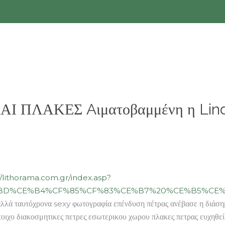
ΚΑΙ ΠΛΑΚΕΣ Aιματοβαμμένη η Lind
//lithorama.com.gr/index.asp?
E%BD%CE%B4%CF%85%CF%83%CE%B7%20%CE%B5%C
 ταυτόχρονα sexy φωτογραφία επένδυση πέτρας ανέβασε η διάσημη
 τοιχο διακοσμητικες πετρες εσωτερικου χωρου πλακες πετρας ευχη