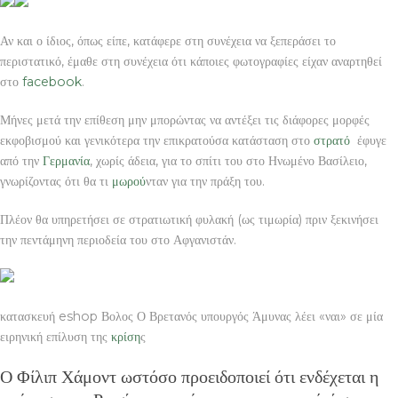
Αν και ο ίδιος, όπως είπε, κατάφερε στη συνέχεια να ξεπεράσει το
περιστατικό, έμαθε στη συνέχεια ότι κάποιες φωτογραφίες είχαν αναρτηθεί
στο
facebook
.
Μήνες μετά την επίθεση μην μπορώντας να αντέξει τις διάφορες μορφές
εκφοβισμού και γενικότερα την επικρατούσα κατάσταση στο
στρατό
έφυγε
από την
Γερμανία
, χωρίς άδεια, για το σπίτι του στο Ηνωμένο Βασίλειο,
γνωρίζοντας ότι θα τι
μωρού
νταν για την πράξη του.
Πλέον θα υπηρετήσει σε στρατιωτική φυλακή (ως τιμωρία) πριν ξεκινήσει
την πεντάμηνη περιοδεία του στο Αφγανιστάν.
κατασκευή eshop Βολος Ο Βρετανός υπουργός Άμυνας λέει «ναι» σε μία
ειρηνική επίλυση της
κρίση
ς
Ο Φίλιπ Χάμοντ ωστόσο προειδοποιεί ότι ενδέχεται η