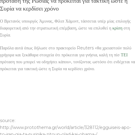
πρόταση της Ρωσίας να πρόκειται για τακτική ώστε η
Συρία να κερδίσει χρόνο
Ο Βρετανός υπουργός Άμυνας, Φίλιπ Χάμοντ, τάσσεται υπέρ μίας επιλογής
διαφορετική από την στρατιωτική επέμβαση, ώστε να επιλυθεί η
κρίση
στη
Συρία.
Παρόλα αυτά όπως δήλωσε στο πρακτορείο
Reuters
«θα χρειαστούν πολύ
γρήγορα και ξεκάθαρα στοιχεία ότι πρόκειται για γνήσια, καλή τη πίσ
ΤΕΙ
πρόταση που μπορεί να οδηγήσει κάπου», τονίζοντας ωστόσο ότι ενδέχεται να
πρόκειται για τακτική ώστε η Συρία να κερδίσει χρόνο.
κατασκευή eshop Βολος
source:
http://www.protothema.gr/world/article/328112/egguiseis-apo-
to-iran-gia-ta-purinika-zitoun-olad-kai-obama-/