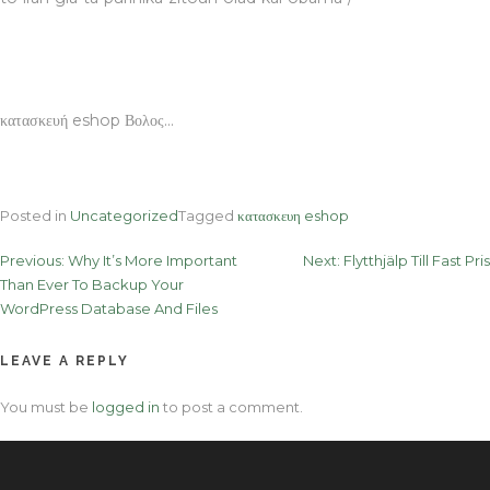
κατασκευή eshop Βολος…
Posted in
Uncategorized
Tagged
κατασκευη eshop
Post
Previous:
Why It’s More Important
Next:
Flytthjälp Till Fast Pris
Than Ever To Backup Your
navigation
WordPress Database And Files
LEAVE A REPLY
You must be
logged in
to post a comment.