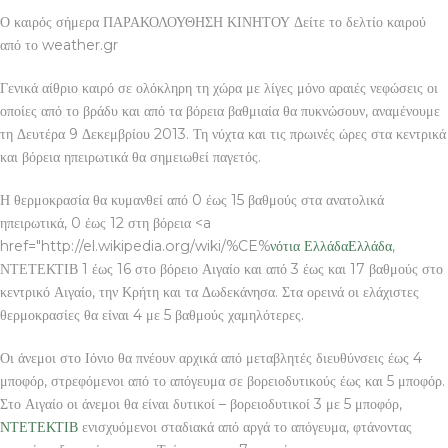
Ο καιρός σήμερα ΠΑΡΑΚΟΛΟΥΘΗΣΗ ΚΙΝΗΤΟΥ Δείτε το δελτίο καιρού
από το weather.gr
Γενικά αίθριο καιρό σε ολόκληρη τη χώρα με λίγες μόνο αραιές νεφώσεις οι
οποίες από το βράδυ και από τα βόρεια βαθμιαία θα πυκνώσουν, αναμένουμε
τη Δευτέρα 9 Δεκεμβρίου 2013. Τη νύχτα και τις πρωινές ώρες στα κεντρικά
και βόρεια ηπειρωτικά θα σημειωθεί παγετός.
Η θερμοκρασία θα κυμανθεί από 0 έως 15 βαθμούς στα ανατολικά
ηπειρωτικά, 0 έως 12 στη βόρεια <a
href="http://el.wikipedia.org/wiki/%CE%
νότια Ελλάδα
Ελλάδα
,
ΝΤΕΤΕΚΤΙΒ 1 έως 16 στο βόρειο Αιγαίο και από 3 έως και 17 βαθμούς στο
κεντρικό Αιγαίο, την Κρήτη και τα Δωδεκάνησα. Στα ορεινά οι ελάχιστες
θερμοκρασίες θα είναι 4 με 5 βαθμούς χαμηλότερες.
Οι άνεμοι στο Ιόνιο θα πνέουν αρχικά από μεταβλητές διευθύνσεις έως 4
μποφόρ, στρεφόμενοι από το απόγευμα σε βορειοδυτικούς έως και 5 μποφόρ.
Στο Αιγαίο οι άνεμοι θα είναι δυτικοί – βορειοδυτικοί 3 με 5 μποφόρ,
ΝΤΕΤΕΚΤΙΒ
ενισχυόμενοι σταδιακά από αργά το απόγευμα, φτάνοντας