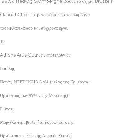
1997, ο Hedwig Swimberghe ίδρυσε το σχήμα Brussels
Clarinet Choir, με ρεπερτόριο που περιλαμβάνει
τόσο κλασικά όσο και σύγχρονα έργα.
Το
Athens Artis Quartet αποτελούν οι:
Βασίλης
Παπάς, ΝΤΕΤΕΚΤΙΒ βιολί (μέλος της Καμεράτα –
Ορχήστρας των Φίλων της Μουσικής)
Γιάννος
Μαργαζιώτης, βιολί (1ος κορυφαίος στην
Ορχήστρα της Εθνικής Λυρικής Σκηνής)