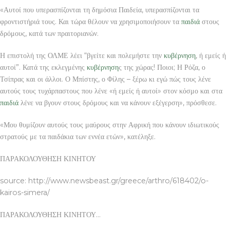
«Αυτοί που υπερασπίζονται τη δημόσια Παιδεία, υπερασπίζονται τα
φροντιστήριά τους. Και τώρα θέλουν να χρησιμοποιήσουν τα
παιδιά
στους
δρόμους, κατά των πραιτοριανών.
Η επιστολή της ΟΛΜΕ λέει “βγείτε και πολεμήστε την
κυβέρνηση
, ή εμείς ή
αυτοί”. Κατά της εκλεγμένης
κυβέρνηση
ς της χώρας! Ποιοι; Η Ρόζα, ο
Τσίπρας και οι άλλοι. Ο Μπίστης, ο Φίλης – ξέρω κι εγώ πώς τους λένε
αυτούς τους τυχάρπαστους που λένε «ή εμείς ή αυτοί» στον κόσμο και στα
παιδιά
λένε να βγουν στους δρόμους και να κάνουν εξέγερση», πρόσθεσε.
«Μου θυμίζουν αυτούς τους μαύρους στην Αφρική που κάνουν ιδιωτικούς
στρατούς με τα παιδάκια των εννέα ετών», κατέληξε.
ΠΑΡΑΚΟΛΟΥΘΗΣΗ ΚΙΝΗΤΟΥ
source: http://www.newsbeast.gr/greece/arthro/618402/o-
kairos-simera/
ΠΑΡΑΚΟΛΟΥΘΗΣΗ ΚΙΝΗΤΟΥ…