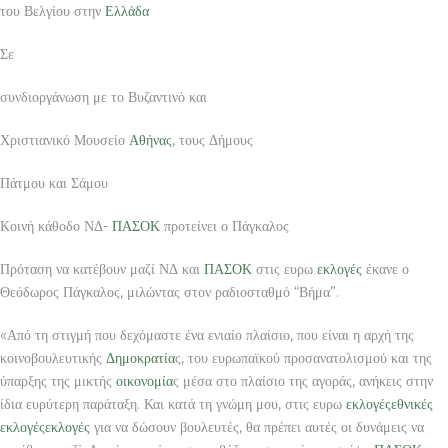
του Βελγίου στην
Ελλάδα
Σε
συνδιοργάνωση με το Βυζαντινό και
Χριστιανικό Μουσείο
Αθήνας
, τους Δήμους
Πάτμου και Σάμου
Κοινή κάθοδο ΝΔ-
ΠΑΣΟΚ
προτείνει ο Πάγκαλος
Πρόταση να κατέβουν μαζί ΝΔ και
ΠΑΣΟΚ
στις ευρω
εκλογές
έκανε ο
Θεόδωρος Πάγκαλος, μιλώντας στον ραδιοσταθμό “Βήμα”.
«Από τη στιγμή που δεχόμαστε ένα ενιαίο πλαίσιο, που είναι η αρχή της
κοινοβουλευτικής
Δημοκρατία
ς, του ευρωπαϊκού προσανατολισμού και της
ύπαρξης της μικτής
οικονομία
ς μέσα στο πλαίσιο της αγοράς, ανήκεις στην
ίδια ευρύτερη παράταξη. Και κατά τη γνώμη μου, στις ευρω
εκλογές
εθνικές
εκλογές
εκλογές
για να δώσουν βουλευτές, θα πρέπει αυτές οι δυνάμεις να