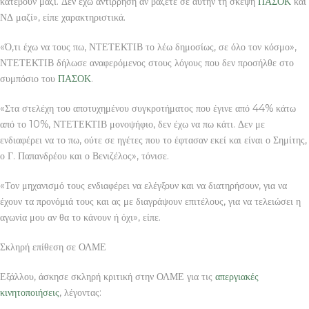
κατέβουν μαζί. Δεν έχω αντίρρηση αν βάζετε σε αυτήν τη σκέψη
ΠΑΣΟΚ
και
ΝΔ μαζί», είπε χαρακτηριστικά.
«Ό,τι έχω να τους πω, ΝΤΕΤΕΚΤΙΒ το λέω δημοσίως, σε όλο τον κόσμο»,
ΝΤΕΤΕΚΤΙΒ δήλωσε αναφερόμενος στους λόγους που δεν προσήλθε στο
συμπόσιο του
ΠΑΣΟΚ
.
«Στα στελέχη του αποτυχημένου συγκροτήματος που έγινε από 44% κάτω
από το 10%, ΝΤΕΤΕΚΤΙΒ μονοψήφιο, δεν έχω να πω κάτι. Δεν με
ενδιαφέρει να το πω, ούτε σε ηγέτες που το έφτασαν εκεί και είναι ο Σημίτης,
ο Γ. Παπανδρέου και ο Βενιζέλος», τόνισε.
«Τον μηχανισμό τους ενδιαφέρει να ελέγξουν και να διατηρήσουν, για να
έχουν τα προνόμιά τους και ας με διαγράψουν επιτέλους, για να τελειώσει η
αγωνία μου αν θα το κάνουν ή όχι», είπε.
Σκληρή επίθεση σε ΟΛΜΕ
Εξάλλου, άσκησε σκληρή κριτική στην ΟΛΜΕ για τις
απεργιακές
κινητοποιήσεις
, λέγοντας: