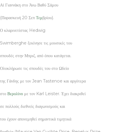
Αϊ Γιαννάκη στο Άνω Βαθύ Σάμου
(Παρασκευή 20 Σεπ
Τεμ
βρίου).
Ο κλαρινετίστας Hedwig
Swimberghe ξεκίνησε τις μουσικές του
σπουδές στην Μπριζ, από όπου κατάγεται.
Ολοκλήρωσε τις σπουδές του στο Ωδείο
της Γάνδης με τον Jean Tastenoe και αργότερα
στο
Βερολίνο
με τον Karl Leister. Έχει διακριθεί
σε πολλούς διεθνείς διαγωνισμούς και
του έχουν απονεμηθεί σημαντικά τιμητικά
βραβεία (Maurice Van Guchte Price, Benelux Prize,