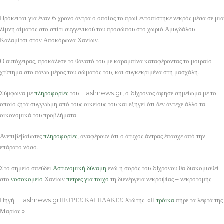
Πρόκειται για έναν 61χρονο άντρα ο οποίος το πρωί εντοπίστηκε νεκρός μέσα σε μια
λίμνη αίματος στο σπίτι συγγενικού του προσώπου στο χωριό Αμυγδάλου
Καλαμίτσι στον Αποκόρωνα Χανίων..
Ο αυτόχειρας, προκάλεσε το θάνατό του με καραμπίνα καταφέροντας το μοιραίο
χτύπημα στο πάνω μέρος του σώματός του, και συγκεκριμένα στη μασχάλη.
Σύμφωνα με
πληροφορίες
του Flashnews.gr, ο 61χρονος άφησε σημείωμα με το
οποίο ζητά συγγνώμη από τους οικείους του και εξηγεί ότι δεν άντεχε άλλο τα
οικονομικά του προβλήματα.
Ανεπιβεβαίωτες
πληροφορίες
, αναφέρουν ότι ο άτυχος άντρας έπασχε από την
επάρατο νόσο.
Στο σημείο σπεύδει
Αστυνομική
δύναμη
ενώ η σορός του 61χρονου θα διακομισθεί
στο
νοσοκομείο
Χανίων
πετρες για τοιχο
τη διενέργεια νεκροψίας – νεκροτομής.
Πηγή: Flashnews.grΠΕΤΡΕΣ ΚΑΙ ΠΛΑΚΕΣ Χιώτης: «Η
τρόικα
πήρε τα λεφτά της
Μαρίας!»