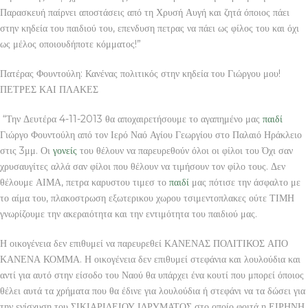
Παρασκευή παίρνει αποστάσεις από τη Χρυσή Αυγή και ζητά όποιος πάει
στην κηδεία του παιδιού του, επενδυση πετρας να πάει ως φίλος του και όχι
ως μέλος οποιουδήποτε κόμματος!”
Πατέρας Φουντούλη: Κανένας πολιτικός στην κηδεία του Γιώργου μου!
ΠΕΤΡΕΣ ΚΑΙ ΠΛΑΚΕΣ
“Την Δευτέρα 4-11-2013 θα αποχαιρετήσουμε το αγαπημένο μας
παιδί
Γιώργο Φουντούλη από τον Ιερό Ναό Αγίου Γεωργίου στο Παλαιό Ηράκλειο
στις 3μμ. Οι
γονείς
του θέλουν να παρευρεθούν όλοι οι φίλοι του Όχι σαν
χρυσαυγίτες αλλά σαν φίλοι που θέλουν να τιμήσουν τον φίλο τους. Δεν
θέλουμε ΑΙΜΑ, πετρα καρυστου τιμεσ το
παιδί
μας πότισε την άσφαλτο με
το αίμα του, πλακοστρωση εξωτερικου χωρου τσιμεντοπλακες ούτε ΤΙΜΗ
γνωρίζουμε την ακεραιότητα και την εντιμότητα του παιδιού μας.
Η οικογένεια δεν επιθυμεί να παρευρεθεί ΚΑΝΕΝΑΣ ΠΟΛΙΤΙΚΟΣ ΑΠΟ
ΚΑΝΕΝΑ ΚΟΜΜΑ. Η οικογένεια δεν επιθυμεί στεφάνια και λουλούδια και
αντί για αυτό στην είσοδο του Ναού θα υπάρχει ένα κουτί που μπορεί όποιος
θέλει αυτά τα χρήματα που θα έδινε για λουλούδια ή στεφάνι να τα δώσει για
την ενίσχυση του ΣΙΚΙΑΡΙΔΕΙΟΥ ΙΔΡΥΜΑΤΟΣ στο οποίο φοιτά η ΕΙΡΗΝΗ