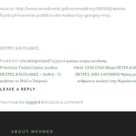
source: http://www.newsbomb.gr/koinwnia/story/365361/pateras-
foyntoyli-kanenas-politikos-stin-kideia-toy-giorgoy-moy
ΠΕΤΡΕΣ ΚΑΙ ΠΛΑΚΕΣ…
Posted in
Uncategorized
Tagged
φυσικες πετρες επενδυσης
Post
Previous:
Γαλλία Γαλλία Λονδίνο
Next:
DNA DNA Πάτρα ΠΕΤΡΑ ΚΑΙ
ΠΕΤΡΕΣ ΚΑΙ ΠΛΑΚΕΣ – Διεθνή – Τι
ΠΕΤΡΕΣ ΑΠΟ ΛΑΤΟΜΕΙΟ Φρίκη με
navigation
φοβόταν το 1940 ο Τσόρτσιλ
ανθρώπινο σκελετό στην Κεφαλονιά
LEAVE A REPLY
You must be
logged in
to post a comment.
ABOUT MEHMED