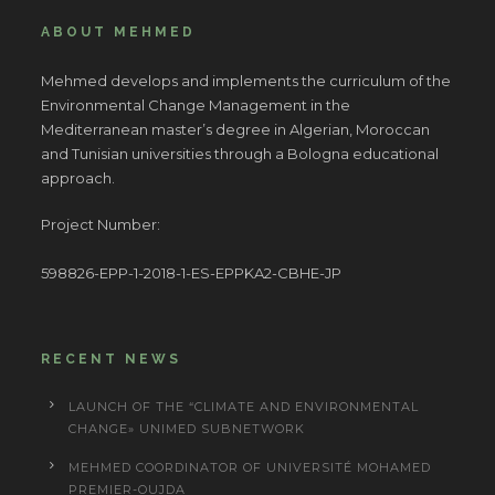
ABOUT MEHMED
Mehmed develops and implements the curriculum of the
Environmental Change Management in the
Mediterranean master’s degree in Algerian, Moroccan
and Tunisian universities through a Bologna educational
approach.
Project Number:
598826-EPP-1-2018-1-ES-EPPKA2-CBHE-JP
RECENT NEWS
LAUNCH OF THE “CLIMATE AND ENVIRONMENTAL
CHANGE» UNIMED SUBNETWORK
MEHMED COORDINATOR OF UNIVERSITÉ MOHAMED
PREMIER-OUJDA