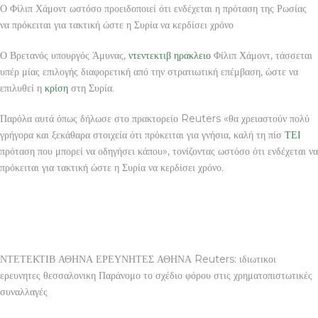
Ο Φίλιπ Χάμοντ ωστόσο προειδοποιεί ότι ενδέχεται η πρόταση της Ρωσίας
να πρόκειται για τακτική ώστε η Συρία να κερδίσει χρόνο
Ο Βρετανός υπουργός Άμυνας,
ντεντεκτιβ ηρακλειο
Φίλιπ Χάμοντ, τάσσεται
υπέρ μίας επιλογής διαφορετική από την στρατιωτική επέμβαση, ώστε να
επιλυθεί η
κρίση
στη Συρία.
Παρόλα αυτά όπως δήλωσε στο πρακτορείο Reuters «θα χρειαστούν πολύ
γρήγορα και ξεκάθαρα στοιχεία ότι πρόκειται για γνήσια, καλή τη πίσ
ΤΕΙ
πρόταση που μπορεί να οδηγήσει κάπου», τονίζοντας ωστόσο ότι ενδέχεται να
πρόκειται για τακτική ώστε η Συρία να κερδίσει χρόνο.
ΝΤΕΤΕΚΤΙΒ ΑΘΗΝΑ ΕΡΕΥΝΗΤΕΣ ΑΘΗΝΑ Reuters: ιδιωτικοι
ερευνητες θεσσαλονικη Παράνομο το σχέδιο φόρου στις χρηματοπιστωτικές
συναλλαγές