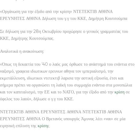
«Οργάνωση για την έξοδο από την κρίση» ΝΤΕΤΕΚΤΙΒ ΑΘΗΝΑ
ΕΡΕΥΝΗΤΕΣ ΑΘΗΝΑ Δήλωση του γ.γ του ΚΚΕ, Δημήτρη Κουτσούμπα
Σε δήλωση για την 28η Οκτωβρίου προχώρησε ο γενικός γραμματέας του
ΚΚΕ, Δημήτρης Κουτσούμπας.
Αναλυτικά η ανακοίνωση:
«Όπως τη δεκαετία του ’40 ο λαός μας όρθωσε το ανάστημά του ενάντια στο
ναζισμό, γραφεια ιδιωτικων ερευνων αθηνα τον ιμπεριαλισμό, την
εκμετάλλευση, ιδιωτικοι ντετεκτιβ λαρισα την αστική εξουσία, έτσι και
σήμερα πρέπει να οργανώσει τη λαϊκή του συμμαχία ενάντια στα μονοπώλια
και τον καπιταλισμό, την ΕΕ και το ΝΑΤΟ, για την έξοδο από την
κρίση
σε
όφελος του λαού», δήλωσε ο γ.γ του ΚΚΕ.
ΝΤΕΤΕΚΤΙΒ ΑΘΗΝΑ ΕΡΕΥΝΗΤΕΣ ΑΘΗΝΑ ΝΤΕΤΕΚΤΙΒ ΑΘΗΝΑ
ΕΡΕΥΝΗΤΕΣ ΑΘΗΝΑ Ο Βρετανός υπουργός Άμυνας λέει «ναι» σε μία
ειρηνική επίλυση της
κρίση
ς