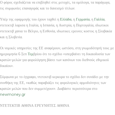
Ο φόρος σχεδιάζεται να επιβληθεί στις μετοχές, τα ομόλογα, τα παράγωγα,
τις συμφωνίες επαναγοράς και το δανεισμό τίτλων.
Υπέρ της εφαρμογής του έχουν ταχθεί η
Ελλάδα
, η
Γερμανία
, η
Γαλλία
,
ντετεκτιβ λαρισα η Ιταλία, η Ισπανία, η Αυστρία, η Πορτογαλία, ιδιωτικοι
ντετεκτιβ χανια το Βέλγιο, η Εσθονία, ιδιωτικες ερευνες κοστος η Σλοβακία
και η Σλοβενία.
Οι νομικές υπηρεσίες της ΕΕ αναφέρουν, ωστόσο, στη γνωμοδότησή τους με
ημερομηνία 6 Σεπ
Τεμ
βρίου ότι το σχέδιο «υπερβαίνει τη δικαιοδοσία των
κρατών-μελών για φορολόγηση βάσει των κανόνων του διεθνούς εθιμικού
δικαίου».
Σύμφωνα με το έγγραφο, ντετεκτιβ κερκυρα το σχέδιο δεν συνάδει με την
συνθήκη της ΕΕ, «καθώς παραβιάζει τις φορολογικές αρμοδιότητες των
κρατών μελών που δεν συμμετέχουν». Διαβάστε περισσότερα στο
newmoney.gr
ΝΤΕΤΕΚΤΙΒ ΑΘΗΝΑ ΕΡΕΥΝΗΤΕΣ ΑΘΗΝΑ