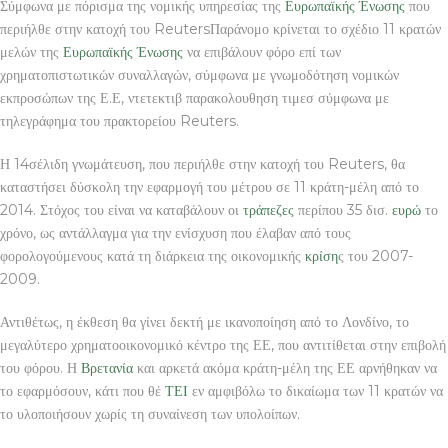
Σύμφωνα με πόρισμα της νομικής υπηρεσίας της
Ευρωπαϊκής Ένωσης
που
περιήλθε στην κατοχή του ReutersΠαράνομο κρίνεται το σχέδιο 11 κρατών
μελών της
Ευρωπαϊκής Ένωσης
να επιβάλουν φόρο επί των
χρηματοπιστωτικών συναλλαγών, σύμφωνα με γνωμοδότηση νομικών
εκπροσώπων της Ε.Ε, ντετεκτιβ παρακολουθηση τιμεσ σύμφωνα με
τηλεγράφημα του πρακτορείου Reuters.
Η 14σέλιδη γνωμάτευση, που περιήλθε στην κατοχή του Reuters, θα
καταστήσει δύσκολη την εφαρμογή του μέτρου σε 11 κράτη-μέλη από το
2014. Στόχος του είναι να καταβάλουν οι
τράπεζες
περίπου 35 δισ.
ευρώ
το
χρόνο, ως αντάλλαγμα για την ενίσχυση που έλαβαν από τους
φορολογούμενους κατά τη διάρκεια της οικονομικής
κρίση
ς του 2007-
2009.
Αντιθέτως, η έκθεση θα γίνει δεκτή με ικανοποίηση από το Λονδίνο, το
μεγαλύτερο χρηματοοικονομικό κέντρο της ΕΕ, που αντιτίθεται στην επιβολή
του φόρου. Η
Βρετανία
και αρκετά ακόμα κράτη-μέλη της ΕΕ αρνήθηκαν να
το εφαρμόσουν, κάτι που θέ
ΤΕΙ
εν αμφιβόλω το δικαίωμα των 11 κρατών να
το υλοποιήσουν χωρίς τη συναίνεση των υπολοίπων.