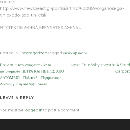
source:
http://www.newsbeast.gr/politiki/arthro/600859/organosi-gia-
tin-exodo-apo-tin-krisi/
ΝΤΕΤΕΚΤΙΒ ΑΘΗΝΑ ΕΡΕΥΝΗΤΕΣ ΑΘΗΝΑ…
Posted in
Uncategorized
Tagged
ντετεκτιβ πατρα
Post
Previous:
υπουργός αυτοκίνητο
Next:
Four Why Invest In A Steel
αστυνομικών ΠΕΤΡΑ ΚΑΙ ΠΕΤΡΕΣ ΑΠΟ
Carport
navigation
ΛΑΤΟΜΕΙΟ – Πολιτική – Περήφανος ο
Δένδιας για τη σύλληψη Λιάπη
LEAVE A REPLY
You must be
logged in
to post a comment.