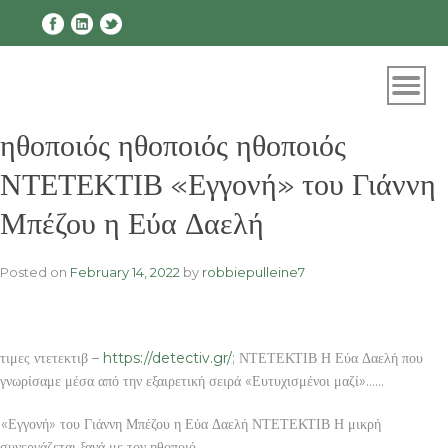
Skip
to
content
ηθοποιός ηθοποιός ηθοποιός
ΝΤΕΤΕΚΤΙΒ «Εγγονή» του Γιάννη
Μπέζου η Εύα Δαελή
Posted on
February 14, 2022
by
robbiepulleine7
τιμες ντετεκτιβ –
https://detectiv.gr/
; ΝΤΕΤΕΚΤΙΒ Η Εύα Δαελή που
γνωρίσαμε μέσα από την εξαιρετική σειρά «Ευτυχισμένοι μαζί»……
«Εγγονή» του Γιάννη Μπέζου η Εύα Δαελή ΝΤΕΤΕΚΤΙΒ Η μικρή
συνεργάζεται ξανά με τον ηθοποιό