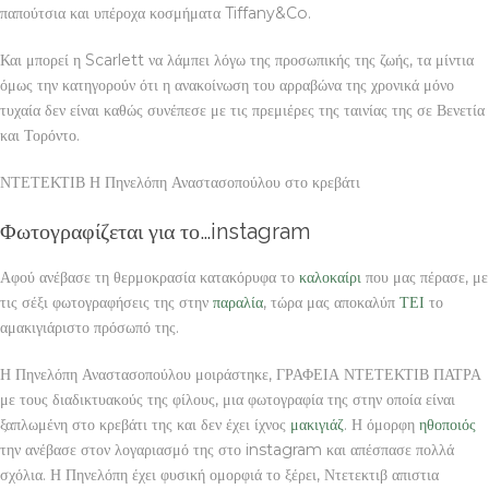
παπούτσια και υπέροχα κοσμήματα Tiffany&Co.
Και μπορεί η Scarlett να λάμπει λόγω της προσωπικής της ζωής, τα μίντια
όμως την κατηγορούν ότι η ανακοίνωση του αρραβώνα της χρονικά μόνο
τυχαία δεν είναι καθώς συνέπεσε με τις πρεμιέρες της ταινίας της σε Βενετία
και Τορόντο.
ΝΤΕΤΕΚΤΙΒ Η Πηνελόπη Αναστασοπούλου στο κρεβάτι
Φωτογραφίζεται για το…instagram
Αφού ανέβασε τη θερμοκρασία κατακόρυφα το
καλοκαίρι
που μας πέρασε, με
τις σέξι φωτογραφήσεις της στην
παραλία
, τώρα μας αποκαλύπ
ΤΕΙ
το
αμακιγιάριστο πρόσωπό της.
Η Πηνελόπη Αναστασοπούλου μοιράστηκε, ΓΡΑΦΕΙΑ ΝΤΕΤΕΚΤΙΒ ΠΑΤΡΑ
με τους διαδικτυακούς της φίλους, μια φωτογραφία της στην οποία είναι
ξαπλωμένη στο κρεβάτι της και δεν έχει ίχνος
μακιγιάζ
. Η όμορφη
ηθοποιός
την ανέβασε στον λογαριασμό της στο instagram και απέσπασε πολλά
σχόλια. Η Πηνελόπη έχει φυσική ομορφιά το ξέρει, Ντετεκτιβ απιστια