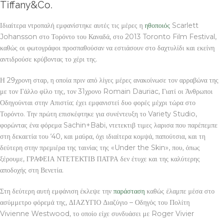
Tiffany&Co.
Ιδιαίτερα ντροπαλή εμφανίστηκε αυτές τις μέρες η
ηθοποιός
Scarlett
Johansson στο Τορόντο του Καναδά, στο 2013 Toronto Film Festival,
καθώς οι φωτογράφοι προσπαθούσαν να εστιάσουν στο δαχτυλίδι και εκείνη
αντιδρούσε κρύβοντας το χέρι της.
Η 29χρονη σταρ, η οποία πριν από λίγες μέρες ανακοίνωσε τον αρραβώνα της
με τον Γάλλο φίλο της, τον 31χρονο Romain Dauriac, Γιατί οι Άνθρωποι
Οδηγούνται στην Απιστία; έχει εμφανιστεί δυο φορές μέχρι τώρα στο
Τορόντο. Την πρώτη επισκέφτηκε για συνέντευξη το Variety Studio,
φορώντας ένα φόρεμα Sachin+Babi, ντετεκτιβ τιμες λαρισα που παρέπεμπε
στη δεκαετία του ‘40, και μαύρα, όχι ιδιαίτερα κομψά, παπούτσια, και τη
δεύτερη στην πρεμιέρα της ταινίας της «Under the Skin», που, όπως
ξέρουμε, ΓΡΑΦΕΙΑ ΝΤΕΤΕΚΤΙΒ ΠΑΤΡΑ δεν έτυχε και της καλύτερης
αποδοχής στη Βενετία.
Στη δεύτερη αυτή εμφάνιση έκλεψε την
παράσταση
καθώς έλαμπε μέσα στο
ασύμμετρο φόρεμά της, ΔΙΑΖΥΓΙΟ Διαζύγιο – Οδηγός του Πολίτη
Vivienne Westwood, το οποίο είχε συνδυάσει με Roger Vivier