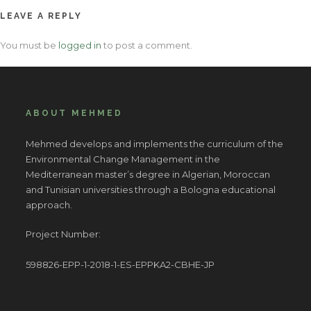
LEAVE A REPLY
You must be
logged in
to post a comment.
ABOUT MEHMED
Mehmed develops and implements the curriculum of the
Environmental Change Management in the
Mediterranean master’s degree in Algerian, Moroccan
and Tunisian universities through a Bologna educational
approach.
Project Number:
598826-EPP-1-2018-1-ES-EPPKA2-CBHE-JP