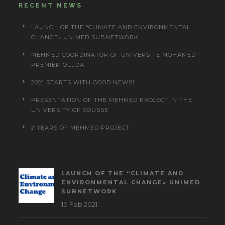
RECENT NEWS
LAUNCH OF THE “CLIMATE AND ENVIRONMENTAL
CHANGE» UNIMED SUBNETWORK
MEHMED COORDINATOR OF UNIVERSITÉ MOHAMED
PREMIER-OUJDA
2021 STARTS WITH GOOD NEWS!
PRESENTATION OF THE MEHMED PROJECT IN THE
UNIVERSITY OF SOUSSE
2 YEARS OF MEHMED PROJECT
LAUNCH OF THE “CLIMATE AND
ENVIRONMENTAL CHANGE» UNIMED
SUBNETWORK
10 Feb 2021