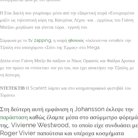
Η Εύα Δαελή που γνωρίσαμε μέσα από την εξαιρετική σειρά «Ευτυχισμένοι
μαζί» ως τηλεοπτική κόρη της Κατερίνας Λέχου -και …εμμέσως του Γιάννη
Μπέζου-,μεγάλωσε και γίνεται τώρα… εγγονή του.
Σύμφωνα με το
tv zapping
, η νεαρή
ηθοποιός
«έκλεισε»να «ντυθεί» την
Τζούλη στο υποσχόμενο «Σπίτι της Έμμας» στο Mega.
Δίπλα στον Γιάννη Μπέζο θα παίξουν οι Νίκος Ορφανός και Φαίδρα Δρούκα
με τον πρώτο να «ντύνεται» τον γιο του, που έχει αποκτήσει την Τζούλη, με
τη δεύτερη.
ΝΤΕΤΕΚΤΙΒ
Η Scarlett λάμπει και στο κινηματογραφικό φεστιβάλ του
Τορόντο
Στη δεύτερη αυτή εμφάνιση η Johansson έκλεψε την
παράσταση
καθώς έλαμπε μέσα στο ασύμμετρο φόρεμά
της, Vivienne Westwood, το οποίο είχε συνδυάσει με
Roger Vivier παπούτσια και υπέροχα κοσμήματα