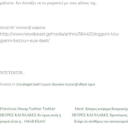
μάλιστα δεν διστάζει να το μοιραστεί με τους φίλους της.
ΝΤΕΤΕΚΤΙΒ
source: ντετεκτιβ κηφισια
http://www.newsbeast.gr/media/arthro/584420/eggoni-tou-
gianni-bezou-i-eua-daeli/
ΝΤΕΤΕΚΤΙΒ…
Posted in
Uncategorized
Tagged
ιδιωτικοι ντετεκτιβ αθηνα τιμεσ
Post
Previous:
Όσκαρ Twitter Twitter
Next:
Κύπρος κούρεμα Κυπριακής
ΠΕΤΡΕΣ ΚΑΙ ΠΛΑΚΕΣ Κι όμως αυτή η
ΠΕΤΡΕΣ ΚΑΙ ΠΛΑΚΕΣ Χριστόφιας:
navigation
γιαγιά είναι η… Heidi Klum!
Ζούμε σε συνθήκες νεο-αποικισμού