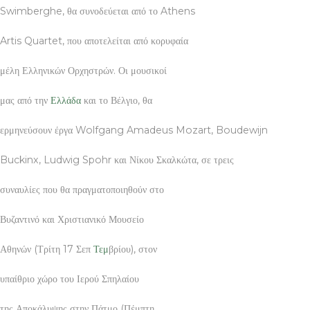
Swimberghe, θα συνοδεύεται από το Athens
Artis Quartet, που αποτελείται από κορυφαία
μέλη Ελληνικών Ορχηστρών. Οι μουσικοί
μας από την
Ελλάδα
και το Βέλγιο, θα
ερμηνεύσουν έργα Wolfgang Amadeus Mozart, Boudewijn
Buckinx, Ludwig Spohr και Νίκου Σκαλκώτα, σε τρεις
συναυλίες που θα πραγματοποιηθούν στο
Βυζαντινό και Χριστιανικό Μουσείο
Αθηνών (Τρίτη 17 Σεπ
Τεμ
βρίου), στον
υπαίθριο χώρο του Ιερού Σπηλαίου
της Αποκάλυψης στην Πάτμο (Πέμπτη