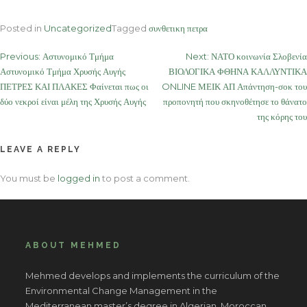
Posted in
Uncategorized
Tagged
συνθετικη πετρα
Post
Previous:
Αστυνομικό Τμήμα
Next:
ΝΑΤΟ κοινωνία Σλοβενία
Αστυνομικό Τμήμα Χρυσής Αυγής
ΒΙΟΛΟΓΙΚΑ ΦΘΗΝΑ ΚΑΛΛΥΝΤΙΚΑ
navigation
ΠΕΤΡΕΣ ΚΑΙ ΠΛΑΚΕΣ Φαίνεται πως οι
ONLINE ΜΕΙΚ ΑΠ Απάντηση-σοκ του
δύο νεκροί είναι μέλη της Χρυσής Αυγής
προπονητή που σκηνοθέτησε το θάνατο
της κόρης του
LEAVE A REPLY
You must be
logged in
to post a comment.
ABOUT MEHMED
Mehmed develops and implements the curriculum of the
Environmental Change Management in the
Mediterranean master’s degree in Algerian, Moroccan