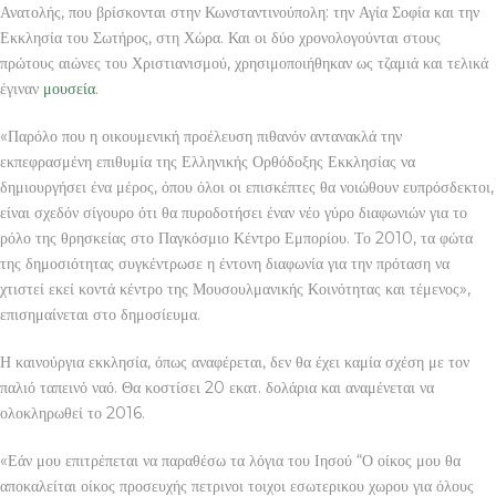
Ανατολής, που βρίσκονται στην Κωνσταντινούπολη: την Αγία Σοφία και την
Εκκλησία του Σωτήρος, στη Χώρα. Και οι δύο χρονολογούνται στους
πρώτους αιώνες του Χριστιανισμού, χρησιμοποιήθηκαν ως τζαμιά και τελικά
έγιναν
μουσεία
.
«Παρόλο που η οικουμενική προέλευση πιθανόν αντανακλά την
εκπεφρασμένη επιθυμία της Ελληνικής Ορθόδοξης Εκκλησίας να
δημιουργήσει ένα μέρος, όπου όλοι οι επισκέπτες θα νοιώθουν ευπρόσδεκτοι,
είναι σχεδόν σίγουρο ότι θα πυροδοτήσει έναν νέο γύρο διαφωνιών για το
ρόλο της θρησκείας στο Παγκόσμιο Κέντρο Εμπορίου. Το 2010, τα φώτα
της δημοσιότητας συγκέντρωσε η έντονη διαφωνία για την πρόταση να
χτιστεί εκεί κοντά κέντρο της Μουσουλμανικής Κοινότητας και τέμενος»,
επισημαίνεται στο δημοσίευμα.
Η καινούργια εκκλησία, όπως αναφέρεται, δεν θα έχει καμία σχέση με τον
παλιό ταπεινό ναό. Θα κοστίσει 20 εκατ. δολάρια και αναμένεται να
ολοκληρωθεί το 2016.
«Εάν μου επιτρέπεται να παραθέσω τα λόγια του Ιησού “Ο οίκος μου θα
αποκαλείται οίκος προσευχής πετρινοι τοιχοι εσωτερικου χωρου για όλους