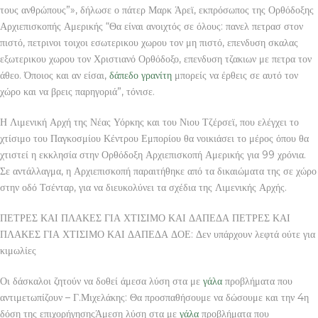
τους ανθρώπους”», δήλωσε ο πάτερ Μαρκ Άρεϊ, εκπρόσωπος της Ορθόδοξης
Αρχιεπισκοπής Αμερικής “Θα είναι ανοιχτός σε όλους: πανελ πετρασ στον
πιστό, πετρινοι τοιχοι εσωτερικου χωρου τον μη πιστό, επενδυση σκαλας
εξωτερικου χωρου τον Χριστιανό Ορθόδοξο, επενδυση τζακιων με πετρα τον
άθεο. Όποιος και αν είσαι,
δάπεδο γρανίτη
μπορείς να έρθεις σε αυτό τον
χώρο και να βρεις παρηγοριά”, τόνισε.
Η Λιμενική Αρχή της Νέας Υόρκης και του Νιου Τζέρσεϊ, που ελέγχει το
χτίσιμο του Παγκοσμίου Κέντρου Εμπορίου θα νοικιάσει το μέρος όπου θα
χτιστεί η εκκλησία στην Ορθόδοξη Αρχιεπισκοπή Αμερικής για 99 χρόνια.
Σε αντάλλαγμα, η Αρχιεπισκοπή παραιτήθηκε από τα δικαιώματα της σε χώρο
στην οδό Τσένταρ, για να διευκολύνει τα σχέδια της Λιμενικής Αρχής.
ΠΕΤΡΕΣ ΚΑΙ ΠΛΑΚΕΣ ΓΙΑ ΧΤΙΣΙΜΟ ΚΑΙ ΔΑΠΕΔΑ ΠΕΤΡΕΣ ΚΑΙ
ΠΛΑΚΕΣ ΓΙΑ ΧΤΙΣΙΜΟ ΚΑΙ ΔΑΠΕΔΑ ΔΟΕ: Δεν υπάρχουν λεφτά ούτε για
κιμωλίες
Οι δάσκαλοι ζητούν να δοθεί άμεσα λύση στα με
γάλα
προβλήματα που
αντιμετωπίζουν – Γ.Μιχελάκης: Θα προσπαθήσουμε να δώσουμε και την 4η
δόση της επιχορήγησηςΆμεση λύση στα με
γάλα
προβλήματα που