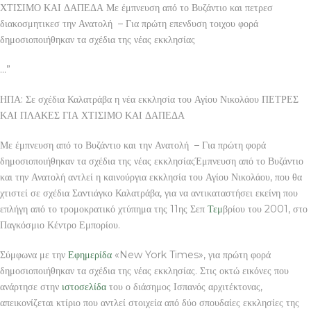
ΧΤΙΣΙΜΟ ΚΑΙ ΔΑΠΕΔΑ Με έμπνευση από το Βυζάντιο και πετρεσ
διακοσμητικεσ την Ανατολή – Για πρώτη επενδυση τοιχου φορά
δημοσιοποιήθηκαν τα σχέδια της νέας εκκλησίας
…”
ΗΠΑ: Σε σχέδια Καλατράβα η νέα εκκλησία του Αγίου Νικολάου ΠΕΤΡΕΣ
ΚΑΙ ΠΛΑΚΕΣ ΓΙΑ ΧΤΙΣΙΜΟ ΚΑΙ ΔΑΠΕΔΑ
Με έμπνευση από το Βυζάντιο και την Ανατολή – Για πρώτη φορά
δημοσιοποιήθηκαν τα σχέδια της νέας εκκλησίαςΈμπνευση από το Βυζάντιο
και την Ανατολή αντλεί η καινούργια εκκλησία του Αγίου Νικολάου, που θα
χτιστεί σε σχέδια Σαντιάγκο Καλατράβα, για να αντικαταστήσει εκείνη που
επλήγη από το τρομοκρατικό χτύπημα της 11ης Σεπ
Τεμ
βρίου του 2001, στο
Παγκόσμιο Κέντρο Εμπορίου.
Σύμφωνα με την
Εφημερίδα
«New York Times», για πρώτη φορά
δημοσιοποιήθηκαν τα σχέδια της νέας εκκλησίας. Στις οκτώ εικόνες που
ανάρτησε στην
ιστοσελίδα
του ο διάσημος Ισπανός αρχιτέκτονας,
απεικονίζεται κτίριο που αντλεί στοιχεία από δύο σπουδαίες εκκλησίες της