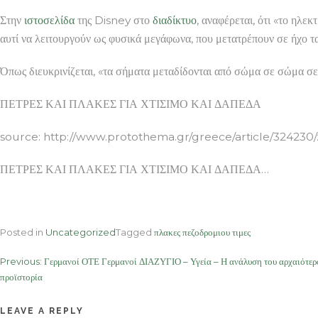
Στην
ιστοσελίδα
της Disney στο
διαδίκτυο
, αναφέρεται, ότι «το ηλε
αυτί να λειτουργούν ως φυσικά μεγάφωνα, που μετατρέπουν σε ήχο τ
Όπως διευκρινίζεται, «τα σήματα μεταδίδονται από σώμα σε σώμα σ
ΠΕΤΡΕΣ ΚΑΙ ΠΛΑΚΕΣ ΓΙΑ ΧΤΙΣΙΜΟ ΚΑΙ ΔΑΠΕΔΑ
source: http://www.protothema.gr/greece/article/324230/zi
ΠΕΤΡΕΣ ΚΑΙ ΠΛΑΚΕΣ ΓΙΑ ΧΤΙΣΙΜΟ ΚΑΙ ΔΑΠΕΔΑ…
Posted in
Uncategorized
Tagged
πλακες πεζοδρομιου τιμες
Post
Previous:
Γερμανοί ΟΤΕ Γερμανοί ΔΙΑΖΥΓΙΟ – Υγεία – Η ανάλυση του αρχαιότερο
προϊστορία
navigation
LEAVE A REPLY