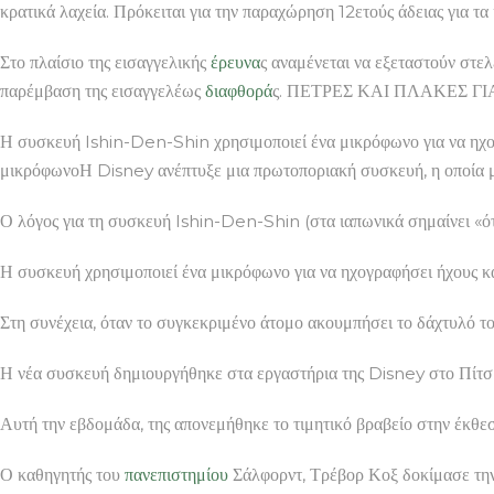
κρατικά λαχεία. Πρόκειται για την παραχώρηση 12ετούς άδειας για
Στο πλαίσιο της εισαγγελικής
έρευνα
ς αναμένεται να εξεταστούν στε
παρέμβαση της εισαγγελέως
διαφθορά
ς. ΠΕΤΡΕΣ ΚΑΙ ΠΛΑΚΕΣ ΓΙΑ 
Η συσκευή Ishin-Den-Shin χρησιμοποιεί ένα μικρόφωνο για να ηχογ
μικρόφωνοΗ Disney ανέπτυξε μια πρωτοποριακή συσκευή, η οποία 
Ο λόγος για τη συσκευή Ishin-Den-Shin (στα ιαπωνικά σημαίνει «ότα
Η συσκευή χρησιμοποιεί ένα μικρόφωνο για να ηχογραφήσει ήχους κ
Στη συνέχεια, όταν το συγκεκριμένο άτομο ακουμπήσει το δάχτυλό τ
Η νέα συσκευή δημιουργήθηκε στα εργαστήρια της Disney στο Πίτ
Αυτή την εβδομάδα, της απονεμήθηκε το τιμητικό βραβείο στην έκθε
Ο καθηγητής του
πανεπιστημίου
Σάλφορντ, Τρέβορ Κοξ δοκίμασε την 