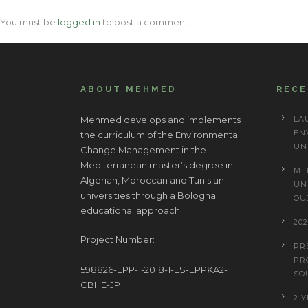
You must be
logged in
to post a comment.
ABOUT MEHMED
REC
Mehmed develops and implements
LA
EN
the curriculum of the Environmental
UN
Change Management in the
Mediterranean master’s degree in
ME
Algerian, Moroccan and Tunisian
UN
universities through a Bologna
OU
educational approach.
20
Project Number:
PR
PR
598826-EPP-1-2018-1-ES-EPPKA2-
SO
CBHE-JP
2 