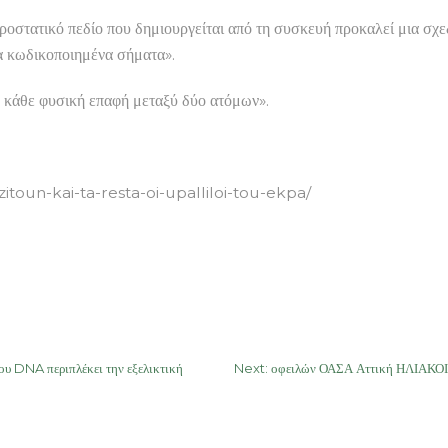
κτροστατικό πεδίο που δημιουργείται από τη συσκευή προκαλεί μια σ
α κωδικοποιημένα σήματα».
ε κάθε φυσική επαφή μεταξύ δύο ατόμων».
toun-kai-ta-resta-oi-upalliloi-tou-ekpa/
υ DNA περιπλέκει την εξελικτική
Next:
οφειλών ΟΑΣΑ Αττική ΗΛΙΑΚ