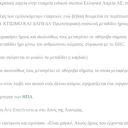
 τα κρατικά λαχεία στην εταιρεία ειδικού σκοπού Ελληνικά Λαχεία 
λέχη των εμπλεκόμενων εταιρειών, ενώ βέβαιη θεωρείται σε περίπτω
ΧΤΙΣΙΜΟ ΚΑΙ ΔΑΠΕΔΑ Πρωτοποριακή συσκευή μεταδίδει ήχους μ
ραφήσει ήχους και ακολούθως τους μετατρέπει σε αθόρυβα σήματα, 
μεταδίδει ήχο μέσω του ανθρώπινου σώματος, σύμφωνα με το BBC.
ν σκέφτεται το μυαλό, τα μεταδίδει η καρδιά»).
αι ακολούθως τους μετατρέπει σε αθόρυβα σήματα, τα οποία μεταφέρ
ου στον λωβό του αυτιού ενός άλλου ατόμου, σχηματίζεται ένα «οργα
σμπεργκ των
ΗΠΑ
.
ση Ars Electronica στο Λιντς της Αυστρίας.
εφεύρεση και σχολίασε: «Είναι μαγικό. Ακούς ήχους που έρχονται απ