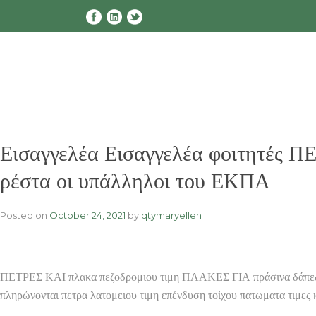
Skip
to
content
Εισαγγελέα Εισαγγελέα φοιτητέ
ρέστα οι υπάλληλοι του ΕΚΠΑ
Posted on
October 24, 2021
by
qtymaryellen
ΠΕΤΡΕΣ ΚΑΙ πλακα πεζοδρομιου τιμη ΠΛΑΚΕΣ ΓΙΑ πράσινα δ
πληρώνονται πετρα λατομειου τιμη επένδυση τοίχου πατωματα τιμες 