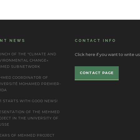
ENT NEWS
CONTACT INFO
UNCH OF THE “CLIMATE AND
Click here if you want to write us
VIRONMENTAL CHANGE»
IMED SUBNETWORK
CONTACT PAGE
HMED COORDINATOR OF
IVERSITÉ MOHAMED PREMIER-
JDA
21 STARTS WITH GOOD NEWS!
ESENTATION OF THE MEHMED
OJECT IN THE UNIVERSITY OF
USSE
YEARS OF MEHMED PROJECT