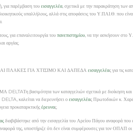
ή, για παρέμβαση του
εισαγγελέα
, σχετικά με την παρακράτηση των α
ιοικητικούς υπαλλήλους, αλλά στις αποφάσεις του Υ.ΠΑΙ.Θ. που είναι 
α.
τους, για επαναλειτουργία του
πανεπιστημίου
, να την ασκήσουν στο Υ
αι αργίας.
ΚΑΙ ΠΛΑΚΕΣ ΓΙΑ ΧΤΙΣΙΜΟ ΚΑΙ ΔΑΠΕΔΑ
εισαγγελέα
ς για τις κα
ΜΑ DELTAΤη βασιμότητα των καταγγελιών σχετικά με διοίκηση και λει
Α DELTA, καλείται να διερευνήσει ο
εισαγγελέα
ς Πρωτοδικών κ. Χαρά
ργεια προκαταρκτικής
έρευνα
ς.
ας
διαβιβάστηκε από την εισαγγελία του Αρείου Πάγου αναφορά που 
ναφορά της, υποστήριζε ότι δεν είναι συμφέρουσες για τον ΟΠΑΠ οι 