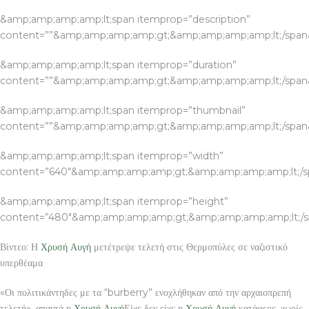
&amp;amp;amp;amp;lt;span itemprop=”description”
content=””&amp;amp;amp;amp;gt;&amp;amp;amp;amp;lt;/spa
&amp;amp;amp;amp;lt;span itemprop=”duration”
content=””&amp;amp;amp;amp;gt;&amp;amp;amp;amp;lt;/spa
&amp;amp;amp;amp;lt;span itemprop=”thumbnail”
content=””&amp;amp;amp;amp;gt;&amp;amp;amp;amp;lt;/spa
&amp;amp;amp;amp;lt;span itemprop=”width”
content=”640″&amp;amp;amp;amp;gt;&amp;amp;amp;amp;lt;/
&amp;amp;amp;amp;lt;span itemprop=”height”
content=”480″&amp;amp;amp;amp;gt;&amp;amp;amp;amp;lt;/
Βίντεο: Η
Χρυσή Αυγή
μετέτρεψε τελετή στις Θερμοπύλες σε ναζιστικό
υπερθέαμα
«Οι πολιτικάντηδες με τα “burberry” ενοχλήθηκαν από την αρχαιοπρεπή
τελετή», απαντά η
Χρυσή Αυγή
Είχε δεν είχε η
Χρυσή Αυγή
κατάφερε, χωρίς