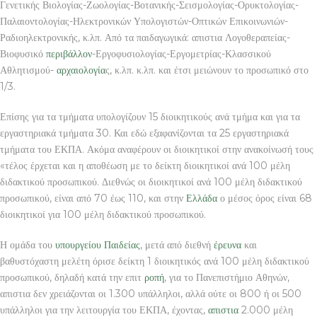
Γενετικής Βιολογίας-Ζωολογίας-Βοτανικής-Σεισμολογίας-Ορυκτολογίας-
Παλαιοντολογίας-Ηλεκτρονικών Υπολογιστών-Οπτικών Επικοινωνιών-
Ραδιοηλεκτρονικής, κ.λπ. Από τα παιδαγωγικά: απιστια Λογοθεραπείας-
Βιοφυσικό
περιβάλλον
-Εργοφυσιολογίας-Εργομετρίας-Κλασσικού
Αθλητισμού-
αρχαιολογία
ς, κ.λπ. κ.λπ. και έτσι μειώνουν το προσωπικό στο
1/3.
Επίσης για τα τμήματα υπολογίζουν 15 διοικητικούς ανά τμήμα και για τα
εργαστηριακά τμήματα 30. Και εδώ εξαφανίζονται τα 25 εργαστηριακά
τμήματα του ΕΚΠΑ. Ακόμα αναφέρουν οι διοικητικοί στην ανακοίνωσή τους
«τέλος έρχεται και η αποθέωση με το δείκτη διοικητικοί ανά 100 μέλη
διδακτικού προσωπικού. Διεθνώς οι διοικητικοί ανά 100 μέλη διδακτικού
προσωπικού, είναι από 70 έως 110, και στην
Ελλάδα
ο μέσος όρος είναι 68
διοικητικοί για 100 μέλη διδακτικού προσωπικού.
Η ομάδα του
υπουργείου Παιδείας
, μετά από διεθνή
έρευνα
και
βαθυστόχαστη μελέτη όρισε δείκτη 1 διοικητικός ανά 100 μέλη διδακτικού
προσωπικού, δηλαδή κατά την επιτ
ροπή
, για το Πανεπιστήμιο Αθηνών,
απιστια δεν χρειάζονται οι 1.300 υπάλληλοι, αλλά ούτε οι 800 ή οι 500
υπάλληλοι για την λειτουργία του ΕΚΠΑ, έχοντας,
απιστια
2.000 μέλη