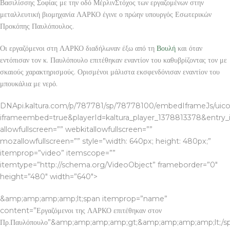
Βασιλίσσης Σοφίας με την οδό ΜέρλινΣτόχος των εργαζομένων στην
μεταλλευτική βιομηχανία ΛΑΡΚΟ έγινε ο πρώην υπουργός Εσωτερικών
Προκόπης Παυλόπουλος.
Οι εργαζόμενοι στη ΛΑΡΚΟ διαδήλωναν έξω από τη
Βουλή
και όταν
εντόπισαν τον κ. Παυλόπουλο επιτέθηκαν εναντίον του καθυβρίζοντας τον με
σκαιούς χαρακτηρισμούς. Ορισμένοι μάλιστα εκσφενδόνισαν εναντίον του
μπουκάλια με νερό.
DNApi.kaltura.com/p/787781/sp/78778100/embedIframeJs/uicon
iframeembed=true&playerId=kaltura_player_1378813378&entry_id
allowfullscreen=”” webkitallowfullscreen=””
mozallowfullscreen=”” style=”width: 640px; height: 480px;”
itemprop=”video” itemscope=””
itemtype=”http://schema.org/VideoObject” frameborder=”0″
height=”480″ width=”640″>
&amp;amp;amp;amp;lt;span itemprop=”name”
content=”Εργαζόμενοι της ΛΑΡΚΟ επιτέθηκαν στον
Πρ.Παυλόπουλο”&amp;amp;amp;amp;gt;&amp;amp;amp;amp;lt;/