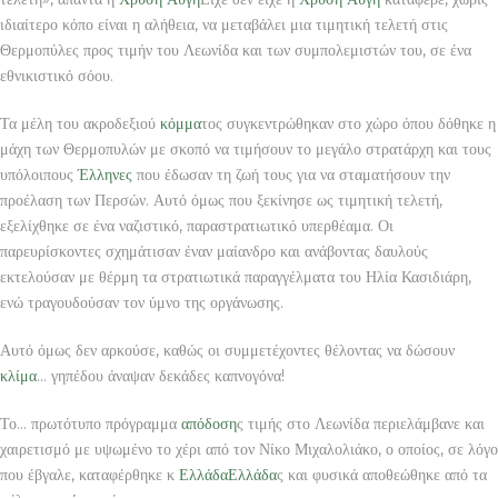
ιδιαίτερο κόπο είναι η αλήθεια, να μεταβάλει μια τιμητική τελετή στις
Θερμοπύλες προς τιμήν του Λεωνίδα και των συμπολεμιστών του, σε ένα
εθνικιστικό σόου.
Τα μέλη του ακροδεξιού
κόμμα
τος συγκεντρώθηκαν στο χώρο όπου δόθηκε η
μάχη των Θερμοπυλών με σκοπό να τιμήσουν το μεγάλο στρατάρχη και τους
υπόλοιπους
Έλληνες
που έδωσαν τη ζωή τους για να σταματήσουν την
προέλαση των Περσών. Αυτό όμως που ξεκίνησε ως τιμητική τελετή,
εξελίχθηκε σε ένα ναζιστικό, παραστρατιωτικό υπερθέαμα. Οι
παρευρίσκοντες σχημάτισαν έναν μαίανδρο και ανάβοντας δαυλούς
εκτελούσαν με θέρμη τα στρατιωτικά παραγγέλματα του Ηλία Κασιδιάρη,
ενώ τραγουδούσαν τον ύμνο της οργάνωσης.
Αυτό όμως δεν αρκούσε, καθώς οι συμμετέχοντες θέλοντας να δώσουν
κλίμα
… γηπέδου άναψαν δεκάδες καπνογόνα!
Το… πρωτότυπο πρόγραμμα
απόδοση
ς τιμής στο Λεωνίδα περιελάμβανε και
χαιρετισμό με υψωμένο το χέρι από τον Νίκο Μιχαλολιάκο, ο οποίος, σε λόγο
που έβγαλε, καταφέρθηκε κ
Ελλάδα
Ελλάδα
ς και φυσικά αποθεώθηκε από τα