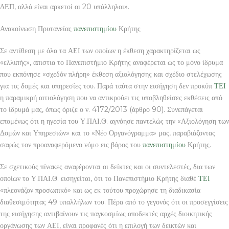
ΔΕΠ, αλλά είναι αρκετοί οι 20 υπάλληλοι».
Ανακοίνωση Πρυτανείας
πανεπιστημίου
Κρήτης
Σε αντίθεση με όλα τα ΑΕΙ των οποίων η έκθεση χαρακτηρίζεται ως
«ελλιπής», απιστια το Πανεπιστήμιο Κρήτης αναφέρεται ως το μόνο ίδρυμα
που εκπόνησε «σχεδόν πλήρη» έκθεση αξιολόγησης και σχέδιο στελέχωσης
για τις δομές και υπηρεσίες του. Παρά ταύτα στην εισήγηση δεν προκύπ
ΤΕΙ
η παραμικρή αιτιολόγηση που να αντικρούει τις υποβληθείσες εκθέσεις από
το ίδρυμά μας, όπως όριζε ο ν. 4172/2013 (άρθρο 90). Συνεπάγεται
επομένως ότι η ηγεσία του Υ.ΠΑΙ.Θ. αγνόησε παντελώς την «Αξιολόγηση των
Δομών και Υπηρεσιών» και το «Νέο Οργανόγραμμα» μας, παραβιάζοντας
σαφώς τον προαναφερόμενο νόμο εις βάρος του
πανεπιστημίου
Κρήτης.
Σε σχετικούς πίνακες αναφέρονται οι δείκτες και οι συντελεστές, δια των
οποίων το Υ.ΠΑΙ.Θ. εισηγείται, ότι το Πανεπιστήμιο Κρήτης διαθέ
ΤΕΙ
«πλεονάζον προσωπικό» και ως εκ τούτου προχώρησε τη διαδικασία
διαθεσιμότητας 49 υπαλλήλων του. Πέρα από το γεγονός ότι οι προσεγγίσεις
της εισήγησης αντιβαίνουν τις παγκοσμίως αποδεκτές αρχές διοικητικής
οργάνωσης των ΑΕΙ, είναι προφανές ότι η επιλογή των δεικτών και