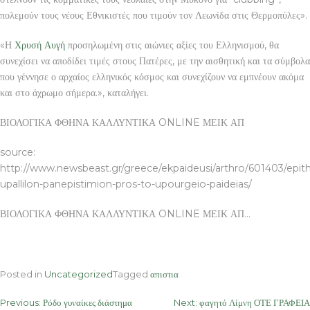
πολεμούν τους νέους Εθνικιστές που τιμούν τον Λεωνίδα στις Θερμοπύλες».
«Η
Χρυσή Αυγή
προσηλωμένη στις αιώνιες αξίες του Ελληνισμού, θα
συνεχίσει να αποδίδει τιμές στους Πατέρες, με την αισθητική και τα σύμβολα
που γέννησε ο αρχαίος ελληνικός κόσμος και συνεχίζουν να εμπνέουν ακόμα
και στο άχρωμο σήμερα.», καταλήγει.
ΒΙΟΛΟΓΙΚΑ ΦΘΗΝΑ ΚΑΛΛΥΝΤΙΚΑ ONLINE ΜΕΙΚ ΑΠ
source:
http://www.newsbeast.gr/greece/ekpaideusi/arthro/601403/epith
upallilon-panepistimion-pros-to-upourgeio-paideias/
ΒΙΟΛΟΓΙΚΑ ΦΘΗΝΑ ΚΑΛΛΥΝΤΙΚΑ ONLINE ΜΕΙΚ ΑΠ…
Posted in
Uncategorized
Tagged
απιστια
Post
Previous:
Ρόδο γυναίκες διάστημα
Next:
φαγητό Λίμνη ΟΤΕ ΓΡΑΦΕΙΑ