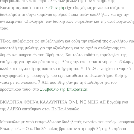
επιβεβαίωσε την πεποίθηση όλων των μελών της Πανεπιστημιακής
Κοινότητας, απιστια ότι η
κυβέρνηση
είχε εξαρχής ως μοναδικό στόχο τη
διαθεσιμότητα συγκεκριμένου αριθμού διοικητικών υπαλλήλων και όχι την
αντικειμενική αξιολόγηση των διοικητικών υπηρεσιών και την αναδιοργάνωσή
τους.
Τέλος, επιβεβαίωσε ως επιβεβλημένη και ορθή την επιλογή της συγκλήτου για
αποστολή της μελέτης για την αξιολόγηση και το σχέδιο στελέχωσης των
δομών και υπηρεσιών του Ιδρύματος. Και τούτο καθότι η «ομολογία» της
εισήγησης για την πληρότητα της μελέτης την οποία –κατά νόμο- υποβάλαμε,
αλλά και η αγνόησή της από την εισήγηση του Υ.ΠΑΙ.Θ., ενισχύει τα νομικά
επιχειρήματά της προσφυγής που έχει καταθέσει το Πανεπιστήμιο Κρήτης
-μαζί με τα υπόλοιπα 7 ΑΕΙ που εθίγησαν με τη διαθεσιμότητα του
προσωπικού τους- στο
Συμβούλιο της Επικρατείας
.
ΒΙΟΛΟΓΙΚΑ ΦΘΗΝΑ ΚΑΛΛΥΝΤΙΚΑ ONLINE ΜΕΙΚ ΑΠ Εργαζόμενοι
της ΛΑΡΚΟ επιτέθηκαν στον Πρ.Παυλόπουλο
Μπουκάλια με νερό εκσφενδόνισαν διαδηλωτές εναντίον του πρώην υπουργού
Εσωτερικών – Ο κ. Παυλόπουλος βρισκόταν στη συμβολή της λεωφόρου