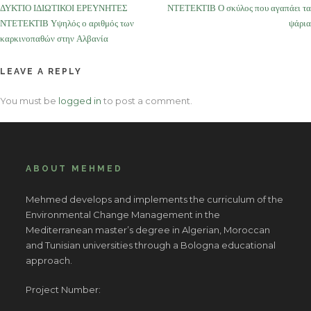
ΔΥΚΤΙΟ ΙΔΙΩΤΙΚΟΙ ΕΡΕΥΝΗΤΕΣ
ΝΤΕΤΕΚΤΙΒ Ο σκύλος που αγαπάει τα
navigation
ΝΤΕΤΕΚΤΙΒ Υψηλός ο αριθμός των
ψάρια
καρκινοπαθών στην Αλβανία
LEAVE A REPLY
You must be
logged in
to post a comment.
ABOUT MEHMED
Mehmed develops and implements the curriculum of the
Environmental Change Management in the
Mediterranean master’s degree in Algerian, Moroccan
and Tunisian universities through a Bologna educational
approach.
Project Number: