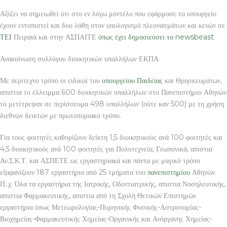
Αξίζει να σημειωθεί ότι στο εν λόγω μοντέλο που εφάρμοσε το υπουργείο
έχουν εντοπιστεί και δυο λάθη στον υπολογισμό πλεονασμάτων και κενών σε
ΤΕΙ
Πειραιά και στην ΑΣΠΑΙΤΕ
όπως έχει δημοσιεύσει το newsbeast
.
Ανακοίνωση συλλόγου διοικητικών υπαλλήλων ΕΚΠΑ
Με περίτεχνο τρόπο οι ειδικοί του
υπουργείου Παιδείας
και Θρησκευμάτων,
απιστια το έλλειμμα 600 διοικητικών υπαλλήλων στο Πανεπιστήμιο Αθηνών
το μετέτρεψαν σε περίσσευμα 498 υπαλλήλων (ούτε καν 500) με τη χρήση
διεθνών δεικτών με πρωτοποριακό τρόπο.
Για τους φοιτητές καθορίζουν δείκτη 1,5 διοικητικούς ανά 100 φοιτητές και
4,5 διοικητικούς ανά 100 φοιτητές για Πολυτεχνεία, Γεωπονικά, απιστια
Αν.Σ.Κ.Τ. και ΑΣΠΕΤΕ ως εργαστηριακά και πάντα με μαγικό τρόπο
εξαφανίζουν 187 εργαστήρια από 25 τμήματα του
πανεπιστημίου
Αθηνών.
Π..χ. Όλα τα εργαστήρια της Ιατρικής, Οδοντιατρικής, απιστια Νοσηλευτικής,
απιστια Φαρμακευτικής, απιστια από τη Σχολή Θετικών Επιστημών
εργαστήρια όπως Μετεωρολογίας-Πυρηνικής Φυσικής-Αστρονομίας-
Βιοχημείας-Φαρμακευτικής Χημείας-Οργανικής και Ανόργανης Χημείας-