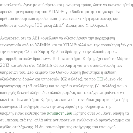
συντελεστών έγινε με αυθαίρετο και μονομερή τρόπο, ώστε να ικανοποιηθεί η
προειλημμένη απόφαση του Υ.ΠΑΙ.Θ. για διαθεσιμότητα συγκεκριμένου
αριθμού διοικητικού προσωπικού (είναι ενδεικτική η πρωτοφανής και
αυθαίρετη αναλογία 100 μέλη ΔΕΠ/1 Διοικητικό Υπάλληλο…).
Αναφέρεται ότι τα ΑΕΙ «οφείλουν να αξιοποιήσουν την παρεχόμενη
τεχνογνωσία από το ΥΔΙΜΗΔ και το ΥΠΑΙΘ αλλά και την πρόσκληση 56 για
την εκπόνηση Οδικού Χάρτη-Σχεδίου δράσης για την υλοποίηση των
μεταρρυθμιστικών δράσεων». Το Πανεπιστήμιο Κρήτης έχει από το Μάρτιο
2013 καταθέσει στο ΥΔΙΜΗΔ Οδικό Χάρτη για την αναδιάρθρωση των
υπηρεσιών του. Στο κείμενο του Οδικού Χάρτη βασίστηκε η έκθεση
αξιολόγησης δομών και υπηρεσιών (62 σελίδες), το προ
ΤΕΙ
νόμενο νέο
οργανόγραμμα (39 σελίδες) και το σχέδιο στελέχωσης (71 σελίδες) που ο
υπουργός θεωρεί πλήρη, άρα ολοκληρωμένα, και ταυτόχρονα φαίνεται να
καλεί το Πανεπιστήμιο Κρήτης να εκπονήσει τον οδικό χάρτη που έχει ήδη
εκπονήσει. Η εισήγηση παρά την αναγνώριση της πληρότητας της
υποβληθείσας έκθεσης του
πανεπιστημίου
Κρήτης ούτε λαμβάνει υπόψη τα
συμπεράσματά της, αλλά ούτε αντιπροτείνει εναλλακτικό οργανόγραμμα και
σχέδιο στελέχωσης. Η δημοσιοποίηση της εισήγησης του υπουργού