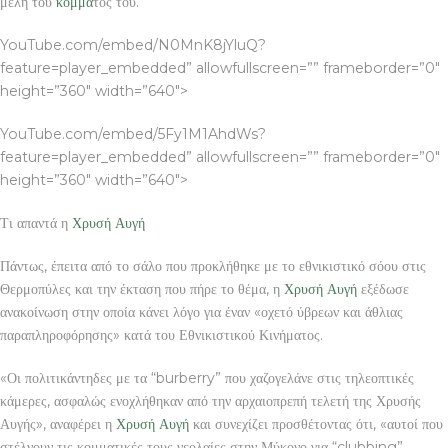
μέλη του
κόμμα
τός του.
YouTube.com/embed/N0MnK8jYluQ?
feature=player_embedded” allowfullscreen=”” frameborder=”0″
height=”360″ width=”640″>
YouTube.com/embed/5Fy1M1AhdWs?
feature=player_embedded” allowfullscreen=”” frameborder=”0″
height=”360″ width=”640″>
Τι απαντά η
Χρυσή Αυγή
Πάντως, έπειτα από το σάλο που προκλήθηκε με το εθνικιστικό σόου στις
Θερμοπύλες και την έκταση που πήρε το θέμα, η
Χρυσή Αυγή
εξέδωσε
ανακοίνωση στην οποία κάνει λόγο για έναν «οχετό ύβρεων και άθλιας
παραπληροφόρησης» κατά του Εθνικιστικού Κινήματος.
«Οι πολιτικάντηδες με τα “burberry” που χαζογελάνε στις τηλεοπτικές
κάμερες, ασφαλώς ενοχλήθηκαν από την αρχαιοπρεπή τελετή της Χρυσής
Αυγής», αναφέρει η
Χρυσή Αυγή
και συνεχίζει προσθέτοντας ότι, «αυτοί που
στέλνουν τις κομματικές τους νεολαίες στην Μύκονο για “clubbing”,